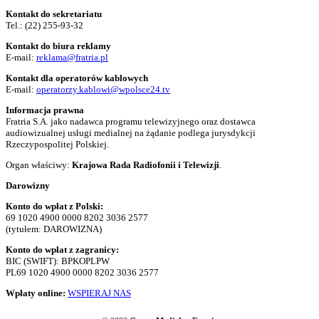
Kontakt do sekretariatu
Tel.:
(22) 255-93-32
Kontakt do biura reklamy
E-mail:
reklama@fratria.pl
Kontakt dla operatorów kablowych
E-mail:
operatorzy.kablowi@wpolsce24.tv
Informacja prawna
Fratria S.A. jako nadawca programu telewizyjnego oraz dostawca
audiowizualnej usługi medialnej na żądanie podlega jurysdykcji
Rzeczypospolitej Polskiej.
Organ właściwy:
Krajowa Rada Radiofonii i Telewizji
.
Darowizny
Konto do wpłat z Polski:
69 1020 4900 0000 8202 3036 2577
(tytułem: DAROWIZNA)
Konto do wpłat z zagranicy:
BIC (SWIFT): BPKOPLPW
PL69 1020 4900 0000 8202 3036 2577
Wpłaty online:
WSPIERAJ NAS