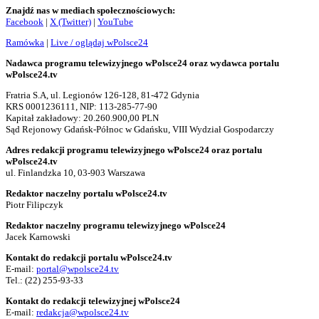
Znajdź nas w mediach społecznościowych:
Facebook
|
X (Twitter)
|
YouTube
Ramówka
|
Live / oglądaj wPolsce24
Nadawca programu telewizyjnego wPolsce24 oraz wydawca portalu
wPolsce24.tv
Fratria S.A, ul. Legionów 126-128, 81-472 Gdynia
KRS 0001236111, NIP: 113-285-77-90
Kapitał zakładowy: 20.260.900,00 PLN
Sąd Rejonowy Gdańsk-Północ w Gdańsku, VIII Wydział Gospodarczy
Adres redakcji programu telewizyjnego wPolsce24 oraz portalu
wPolsce24.tv
ul. Finlandzka 10, 03-903 Warszawa
Redaktor naczelny portalu wPolsce24.tv
Piotr Filipczyk
Redaktor naczelny programu telewizyjnego wPolsce24
Jacek Karnowski
Kontakt do redakcji portalu wPolsce24.tv
E-mail:
portal@wpolsce24.tv
Tel.:
(22) 255-93-33
Kontakt do redakcji telewizyjnej wPolsce24
E-mail:
redakcja@wpolsce24.tv