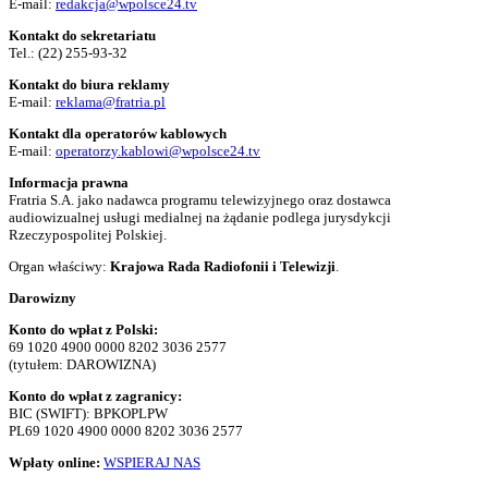
E-mail:
redakcja@wpolsce24.tv
Kontakt do sekretariatu
Tel.:
(22) 255-93-32
Kontakt do biura reklamy
E-mail:
reklama@fratria.pl
Kontakt dla operatorów kablowych
E-mail:
operatorzy.kablowi@wpolsce24.tv
Informacja prawna
Fratria S.A. jako nadawca programu telewizyjnego oraz dostawca
audiowizualnej usługi medialnej na żądanie podlega jurysdykcji
Rzeczypospolitej Polskiej.
Organ właściwy:
Krajowa Rada Radiofonii i Telewizji
.
Darowizny
Konto do wpłat z Polski:
69 1020 4900 0000 8202 3036 2577
(tytułem: DAROWIZNA)
Konto do wpłat z zagranicy:
BIC (SWIFT): BPKOPLPW
PL69 1020 4900 0000 8202 3036 2577
Wpłaty online:
WSPIERAJ NAS