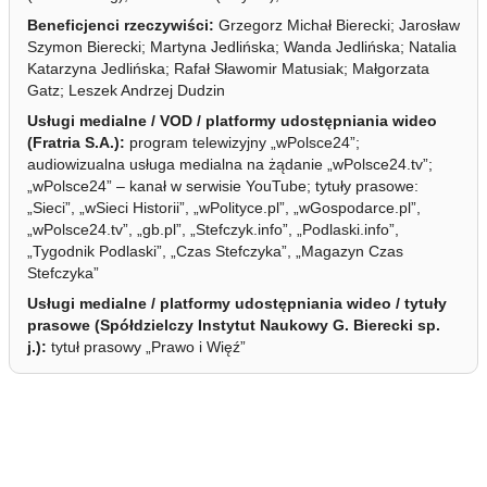
Beneficjenci rzeczywiści:
Grzegorz Michał Bierecki; Jarosław
Szymon Bierecki; Martyna Jedlińska; Wanda Jedlińska; Natalia
Katarzyna Jedlińska; Rafał Sławomir Matusiak; Małgorzata
Gatz; Leszek Andrzej Dudzin
Usługi medialne / VOD / platformy udostępniania wideo
(Fratria S.A.):
program telewizyjny „wPolsce24”;
audiowizualna usługa medialna na żądanie „wPolsce24.tv”;
„wPolsce24” – kanał w serwisie YouTube; tytuły prasowe:
„Sieci”, „wSieci Historii”, „wPolityce.pl”, „wGospodarce.pl”,
„wPolsce24.tv”, „gb.pl”, „Stefczyk.info”, „Podlaski.info”,
„Tygodnik Podlaski”, „Czas Stefczyka”, „Magazyn Czas
Stefczyka”
Usługi medialne / platformy udostępniania wideo / tytuły
prasowe (Spółdzielczy Instytut Naukowy G. Bierecki sp.
j.):
tytuł prasowy „Prawo i Więź”