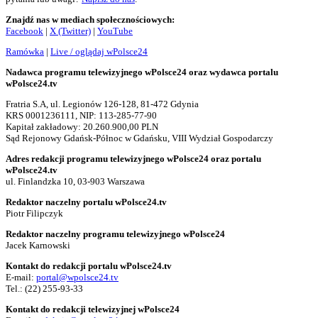
Znajdź nas w mediach społecznościowych:
Facebook
|
X (Twitter)
|
YouTube
Ramówka
|
Live / oglądaj wPolsce24
Nadawca programu telewizyjnego wPolsce24 oraz wydawca portalu
wPolsce24.tv
Fratria S.A, ul. Legionów 126-128, 81-472 Gdynia
KRS 0001236111, NIP: 113-285-77-90
Kapitał zakładowy: 20.260.900,00 PLN
Sąd Rejonowy Gdańsk-Północ w Gdańsku, VIII Wydział Gospodarczy
Adres redakcji programu telewizyjnego wPolsce24 oraz portalu
wPolsce24.tv
ul. Finlandzka 10, 03-903 Warszawa
Redaktor naczelny portalu wPolsce24.tv
Piotr Filipczyk
Redaktor naczelny programu telewizyjnego wPolsce24
Jacek Karnowski
Kontakt do redakcji portalu wPolsce24.tv
E-mail:
portal@wpolsce24.tv
Tel.:
(22) 255-93-33
Kontakt do redakcji telewizyjnej wPolsce24