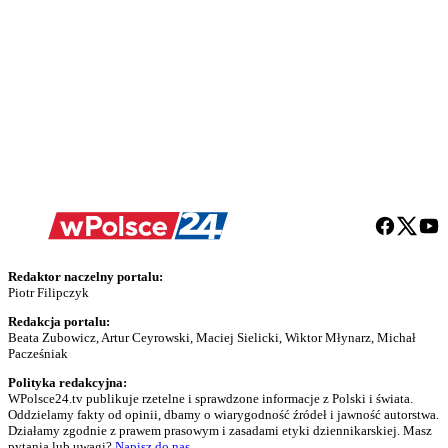
Redaktor naczelny portalu:
Piotr Filipczyk
Redakcja portalu:
Beata Zubowicz, Artur Ceyrowski, Maciej Sielicki, Wiktor Młynarz, Michał
Pacześniak
Polityka redakcyjna:
WPolsce24.tv publikuje rzetelne i sprawdzone informacje z Polski i świata.
Oddzielamy fakty od opinii, dbamy o wiarygodność źródeł i jawność autorstwa.
Działamy zgodnie z prawem prasowym i zasadami etyki dziennikarskiej. Masz
pytania lub uwagi?
Napisz do nas
.