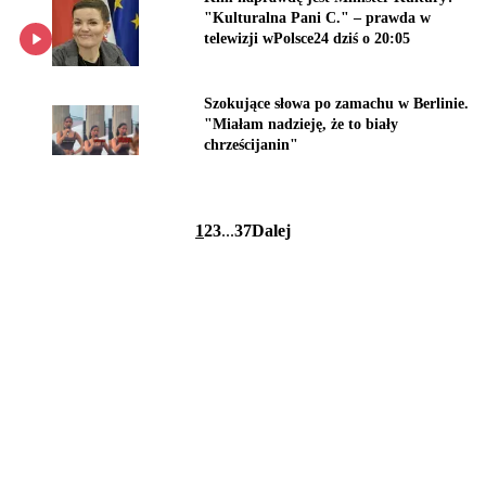
"Kulturalna Pani C." – prawda w
telewizji wPolsce24 dziś o 20:05
Szokujące słowa po zamachu w Berlinie.
"Miałam nadzieję, że to biały
chrześcijanin"
1
2
3
...
37
Dalej