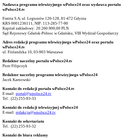
Nadawca programu telewizyjnego wPolsce24 oraz wydawca portalu
wPolsce24.tv
Fratria S.A, ul. Legionów 126-128, 81-472 Gdynia
KRS 0001236111, NIP: 113-285-77-90
Kapitał zakładowy: 20.260.900,00 PLN
Sąd Rejonowy Gdańsk-Północ w Gdańsku, VIII Wydział Gospodarczy
Adres redakcji programu telewizyjnego wPolsce24 oraz portalu
wPolsce24.tv
ul. Finlandzka 10, 03-903 Warszawa
Redaktor naczelny portalu wPolsce24.tv
Piotr Filipczyk
Redaktor naczelny programu telewizyjnego wPolsce24
Jacek Karnowski
Kontakt do redakcji portalu wPolsce24.tv
E-mail:
portal@wpolsce24.tv
Tel.:
(22) 255-93-33
Kontakt do redakcji telewizyjnej wPolsce24
E-mail:
redakcja@wpolsce24.tv
Kontakt do sekretariatu
Tel.:
(22) 255-93-32
Kontakt do biura reklamy