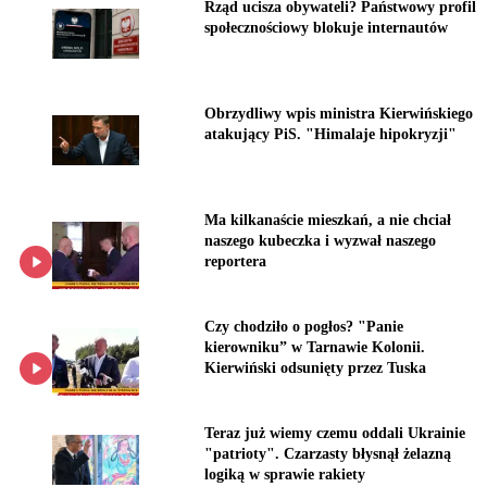
Rząd ucisza obywateli? Państwowy profil
społecznościowy blokuje internautów
Obrzydliwy wpis ministra Kierwińskiego
atakujący PiS. "Himalaje hipokryzji"
Ma kilkanaście mieszkań, a nie chciał
naszego kubeczka i wyzwał naszego
reportera
Czy chodziło o pogłos? "Panie
kierowniku” w Tarnawie Kolonii.
Kierwiński odsunięty przez Tuska
Teraz już wiemy czemu oddali Ukrainie
"patrioty". Czarzasty błysnął żelazną
logiką w sprawie rakiety