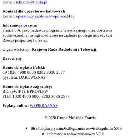
E-mail:
reklama@fratria.pl
Kontakt dla operatorów kablowych
E-mail:
operatorzy.kablowi@wpolsce24.tv
Informacja prawna
Fratria S.A. jako nadawca programu telewizyjnego oraz dostawca
audiowizualnej usługi medialnej na żądanie podlega jurysdykcji
Rzeczypospolitej Polskiej.
Organ właściwy:
Krajowa Rada Radiofonii i Telewizji
.
Darowizny
Konto do wpłat z Polski:
69 1020 4900 0000 8202 3036 2577
(tytułem: DAROWIZNA)
Konto do wpłat z zagranicy:
BIC (SWIFT): BPKOPLPW
PL69 1020 4900 0000 8202 3036 2577
Wpłaty online:
WSPIERAJ NAS
© 2026
Grupa Medialna Fratria
RSS
Polityka prywatności
Regulamin serwisu
Regulamin SMS
Informacje o nadawcy/dostawcy VOD