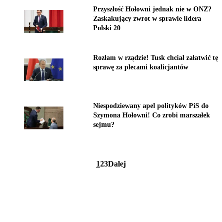
Przyszłość Hołowni jednak nie w ONZ?
Zaskakujący zwrot w sprawie lidera
Polski 20
Rozłam w rządzie! Tusk chciał załatwić tę
sprawę za plecami koalicjantów
Niespodziewany apel polityków PiS do
Szymona Hołowni! Co zrobi marszałek
sejmu?
1
2
3
Dalej