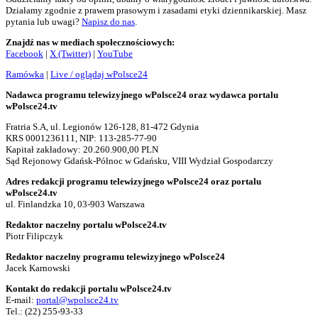
Działamy zgodnie z prawem prasowym i zasadami etyki dziennikarskiej. Masz
pytania lub uwagi?
Napisz do nas
.
Znajdź nas w mediach społecznościowych:
Facebook
|
X (Twitter)
|
YouTube
Ramówka
|
Live / oglądaj wPolsce24
Nadawca programu telewizyjnego wPolsce24 oraz wydawca portalu
wPolsce24.tv
Fratria S.A, ul. Legionów 126-128, 81-472 Gdynia
KRS 0001236111, NIP: 113-285-77-90
Kapitał zakładowy: 20.260.900,00 PLN
Sąd Rejonowy Gdańsk-Północ w Gdańsku, VIII Wydział Gospodarczy
Adres redakcji programu telewizyjnego wPolsce24 oraz portalu
wPolsce24.tv
ul. Finlandzka 10, 03-903 Warszawa
Redaktor naczelny portalu wPolsce24.tv
Piotr Filipczyk
Redaktor naczelny programu telewizyjnego wPolsce24
Jacek Karnowski
Kontakt do redakcji portalu wPolsce24.tv
E-mail:
portal@wpolsce24.tv
Tel.:
(22) 255-93-33