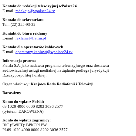
Kontakt do redakcji telewizyjnej wPolsce24
E-mail:
redakcja@wpolsce24.tv
Kontakt do sekretariatu
Tel.:
(22) 255-93-32
Kontakt do biura reklamy
E-mail:
reklama@fratria.pl
Kontakt dla operatorów kablowych
E-mail:
operatorzy.kablowi@wpolsce24.tv
Informacja prawna
Fratria S.A. jako nadawca programu telewizyjnego oraz dostawca
audiowizualnej usługi medialnej na żądanie podlega jurysdykcji
Rzeczypospolitej Polskiej.
Organ właściwy:
Krajowa Rada Radiofonii i Telewizji
.
Darowizny
Konto do wpłat z Polski:
69 1020 4900 0000 8202 3036 2577
(tytułem: DAROWIZNA)
Konto do wpłat z zagranicy:
BIC (SWIFT): BPKOPLPW
PL69 1020 4900 0000 8202 3036 2577