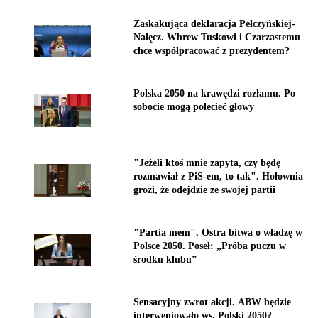
Zaskakująca deklaracja Pełczyńskiej-
Nałęcz. Wbrew Tuskowi i Czarzastemu
chce współpracować z prezydentem?
Polska 2050 na krawędzi rozłamu. Po
sobocie mogą polecieć głowy
"Jeżeli ktoś mnie zapyta, czy będę
rozmawiał z PiS-em, to tak". Hołownia
grozi, że odejdzie ze swojej partii
"Partia mem". Ostra bitwa o władzę w
Polsce 2050. Poseł: „Próba puczu w
środku klubu”
Sensacyjny zwrot akcji. ABW będzie
interweniowało ws. Polski 2050?