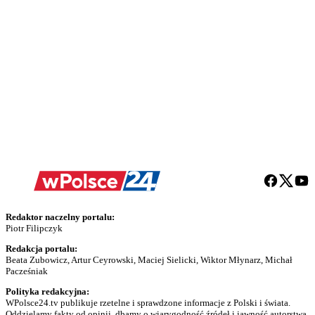
Redaktor naczelny portalu:
Piotr Filipczyk
Redakcja portalu:
Beata Zubowicz, Artur Ceyrowski, Maciej Sielicki, Wiktor Młynarz, Michał
Pacześniak
Polityka redakcyjna:
WPolsce24.tv publikuje rzetelne i sprawdzone informacje z Polski i świata.
Oddzielamy fakty od opinii, dbamy o wiarygodność źródeł i jawność autorstwa.