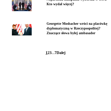
Kto wydał więcej?
Georgette Mosbacher wróci na placówkę
dyplomatyczną w Rzeczypospolitej?
Znaczące słowa byłej ambasador
1
2
3
...
7
Dalej