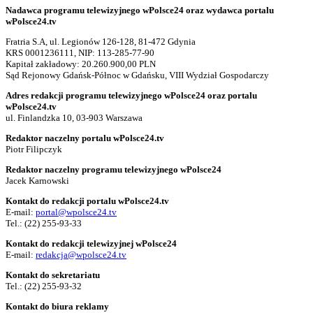
Nadawca programu telewizyjnego wPolsce24 oraz wydawca portalu
wPolsce24.tv
Fratria S.A, ul. Legionów 126-128, 81-472 Gdynia
KRS 0001236111, NIP: 113-285-77-90
Kapitał zakładowy: 20.260.900,00 PLN
Sąd Rejonowy Gdańsk-Północ w Gdańsku, VIII Wydział Gospodarczy
Adres redakcji programu telewizyjnego wPolsce24 oraz portalu
wPolsce24.tv
ul. Finlandzka 10, 03-903 Warszawa
Redaktor naczelny portalu wPolsce24.tv
Piotr Filipczyk
Redaktor naczelny programu telewizyjnego wPolsce24
Jacek Karnowski
Kontakt do redakcji portalu wPolsce24.tv
E-mail:
portal@wpolsce24.tv
Tel.:
(22) 255-93-33
Kontakt do redakcji telewizyjnej wPolsce24
E-mail:
redakcja@wpolsce24.tv
Kontakt do sekretariatu
Tel.:
(22) 255-93-32
Kontakt do biura reklamy