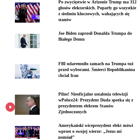
Po zwycięstwie w Arizonie Trump ma 312
głosów elektorskich. Poparły go wszystkie
z siedmiu kluczowych, wahających się
stanów
Joe Biden zaprosił Donalda Trumpa do
Białego Domu
FBI udaremniło zamach na Trumpa tuż
przed wyborami. Śmierci Republikanina
chciał Iran
Pilne! Nieoficjalne ustalenia telewizji
wPolsce24: Prezydent Duda spotka się z
prezydentem elektem Stanów
Zjednoczonych
Amerykański wiceprezydent elekt mówi
wprost o swojej wierze: „Jezus mi
pomógł”