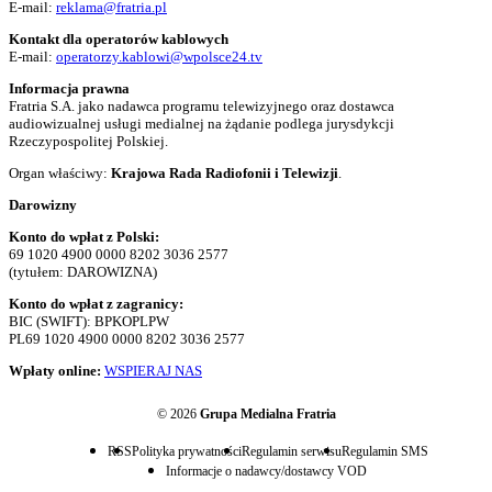
E-mail:
reklama@fratria.pl
Kontakt dla operatorów kablowych
E-mail:
operatorzy.kablowi@wpolsce24.tv
Informacja prawna
Fratria S.A. jako nadawca programu telewizyjnego oraz dostawca
audiowizualnej usługi medialnej na żądanie podlega jurysdykcji
Rzeczypospolitej Polskiej.
Organ właściwy:
Krajowa Rada Radiofonii i Telewizji
.
Darowizny
Konto do wpłat z Polski:
69 1020 4900 0000 8202 3036 2577
(tytułem: DAROWIZNA)
Konto do wpłat z zagranicy:
BIC (SWIFT): BPKOPLPW
PL69 1020 4900 0000 8202 3036 2577
Wpłaty online:
WSPIERAJ NAS
© 2026
Grupa Medialna Fratria
RSS
Polityka prywatności
Regulamin serwisu
Regulamin SMS
Informacje o nadawcy/dostawcy VOD