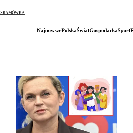
AS
RAMÓWKA
Najnowsze
Polska
Świat
Gospodarka
Sport