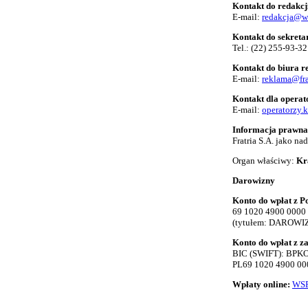
Kontakt do redakcj
E-mail:
redakcja@w
Kontakt do sekreta
Tel.:
(22) 255-93-32
Kontakt do biura 
E-mail:
reklama@fra
Kontakt dla opera
E-mail:
operatorzy.
Informacja prawna
Fratria S.A. jako n
Organ właściwy:
Kr
Darowizny
Konto do wpłat z Po
69 1020 4900 0000
(tytułem: DAROWI
Konto do wpłat z z
BIC (SWIFT): BP
PL69 1020 4900 00
Wpłaty online:
WSP