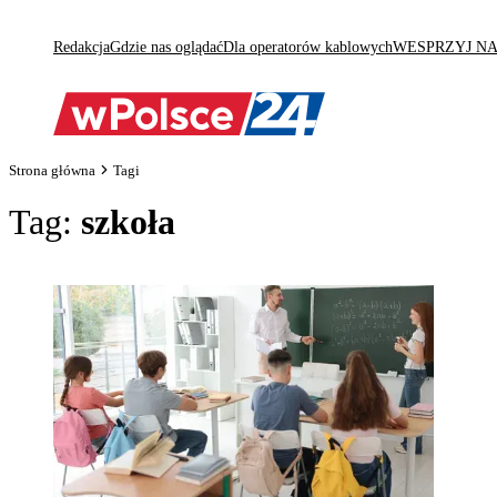
Redakcja
Gdzie nas oglądać
Dla operatorów kablowych
WESPRZYJ N
Strona główna
Tagi
Tag:
szkoła