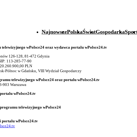
Najnowsze
Polska
Świat
Gospodarka
Spor
telewizyjnego wPolsce24 oraz wydawca portalu wPolsce24.tv
gionów 126-128, 81-472 Gdynia
IP: 113-285-77-90
 20.260.900,00 PLN
k-Północ w Gdańsku, VIII Wydział Gospodarczy
gramu telewizyjnego wPolsce24 oraz portalu wPolsce24.tv
03-903 Warszawa
portalu wPolsce24.tv
 programu telewizyjnego wPolsce24
i portalu wPolsce24.tv
lsce24.tv