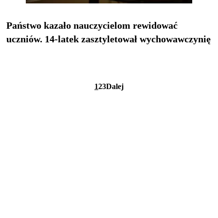
Państwo kazało nauczycielom rewidować
uczniów. 14-latek zasztyletował wychowawczynię
1
2
3
Dalej