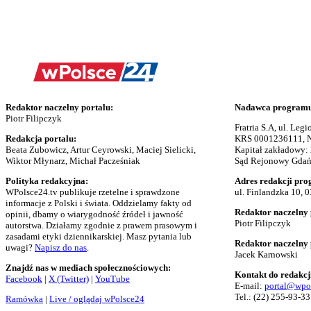
Redaktor naczelny portalu:
Nadawca programu 
Piotr Filipczyk
Fratria S.A, ul. Le
Redakcja portalu:
KRS 0001236111, N
Beata Zubowicz, Artur Ceyrowski, Maciej Sielicki,
Kapitał zakładowy:
Wiktor Młynarz, Michał Pacześniak
Sąd Rejonowy Gdańs
Polityka redakcyjna:
Adres redakcji pro
WPolsce24.tv publikuje rzetelne i sprawdzone
ul. Finlandzka 10, 
informacje z Polski i świata. Oddzielamy fakty od
Redaktor naczelny 
opinii, dbamy o wiarygodność źródeł i jawność
Piotr Filipczyk
autorstwa. Działamy zgodnie z prawem prasowym i
zasadami etyki dziennikarskiej. Masz pytania lub
Redaktor naczelny
uwagi?
Napisz do nas
.
Jacek Karnowski
Znajdź nas w mediach społecznościowych:
Kontakt do redakcj
Facebook
|
X (Twitter)
|
YouTube
E-mail:
portal@wpo
Tel.:
(22) 255-93-33
Ramówka
|
Live / oglądaj wPolsce24