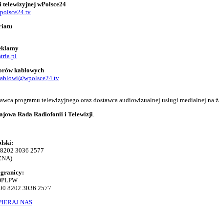
i telewizyjnej wPolsce24
polsce24.tv
riatu
reklamy
tria.pl
torów kablowych
kablowi@wpolsce24.tv
adawca programu telewizyjnego oraz dostawca audiowizualnej usługi medialnej na ż
ajowa Rada Radiofonii i Telewizji
.
lski:
 8202 3036 2577
ZNA)
agranicy:
KOPLPW
00 8202 3036 2577
IERAJ NAS