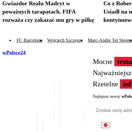
Gwiazdor Realu Madryt w
Co z Robe
poważnych tarapatach. FIFA
Usiadł na 
rozważa czy zakazać mu gry w piłkę
kontynuow
FC Barcelona
Wojciech Szczęsny
Marc-Andre Ter Stegen
wPolsce24
Mocne
tema
Najważniejs
Rzetelne
in
Najlepsze newsy
wPols