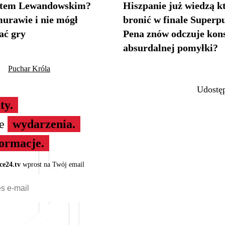
rtem Lewandowskim?
Hiszpanie już wiedzą k
murawie i nie mógł
bronić w finale Superp
ać gry
Pena znów odczuje kon
absurdalnej pomyłki?
Puchar Króla
Udostęp
ty.
ze
wydarzenia.
formacje.
ce24.tv
wprost na Twój email