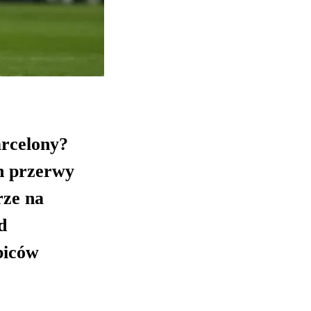
arcelony?
h przerwy
rze na
d
biców