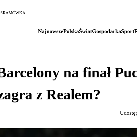
AS
RAMÓWKA
Najnowsze
Polska
Świat
Gospodarka
Sport
Barcelony na finał Pu
zagra z Realem?
Udostęp