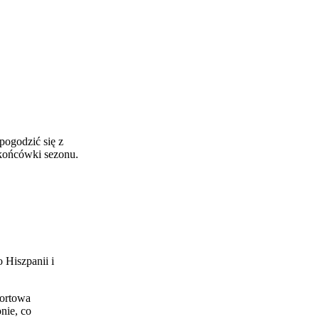
pogodzić się z
 końcówki sezonu.
 Hiszpanii i
portowa
nie, co