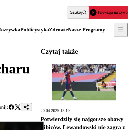
Szukaj
Telewizja na żywo
Rozrywka
Publicystyka
Zdrowie
Nasze Programy
Czytaj także
charu
nij:
20.04.2025 15:10
Potwierdziły się najgorsze obawy
kibiców. Lewandowski nie zagra z