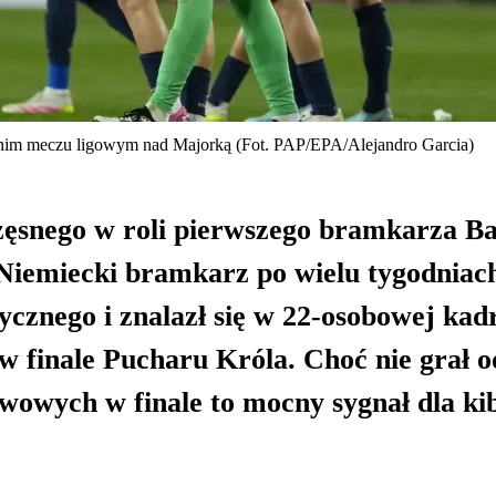
atnim meczu ligowym nad Majorką (Fot. PAP/EPA/Alejandro Garcia)
zęsnego w roli pierwszego bramkarza B
Niemiecki bramkarz po wielu tygodniac
ycznego i znalazł się w 22-osobowej kad
 finale Pucharu Króla. Choć nie grał o
rwowych w finale to mocny sygnał dla ki