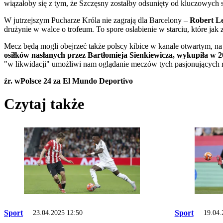
wiązałoby się z tym, że Szczęsny zostałby odsunięty od kluczowych 
W jutrzejszym Pucharze Króla nie zagrają dla Barcelony –
Robert L
drużynie w walce o trofeum. To spore osłabienie w starciu, które jak
Mecz będą mogli obejrzeć także polscy kibice w kanale otwartym, n
osiłków nasłanych przez Bartłomieja Sienkiewicza, wykupiła w 
"w likwidacji" umożliwi nam oglądanie meczów tych pasjonujących 
źr. wPolsce 24 za El Mundo Deportivo
Czytaj także
Sport
Sport
23.04.2025 12:50
19.04.