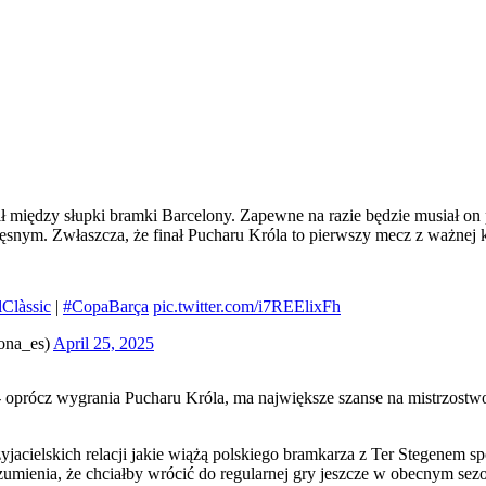
ł między słupki bramki Barcelony. Zapewne na razie będzie musiał on 
częsnym. Zwłaszcza, że finał Pucharu Króla to pierwszy mecz z ważnej
lClàssic
|
#CopaBarça
pic.twitter.com/i7REElixFh
ona_es)
April 25, 2025
 - oprócz wygrania Pucharu Króla, ma największe szanse na mistrzostwo
jacielskich relacji jakie wiążą polskiego bramkarza z Ter Stegenem s
zumienia, że chciałby wrócić do regularnej gry jeszcze w obecnym sezo