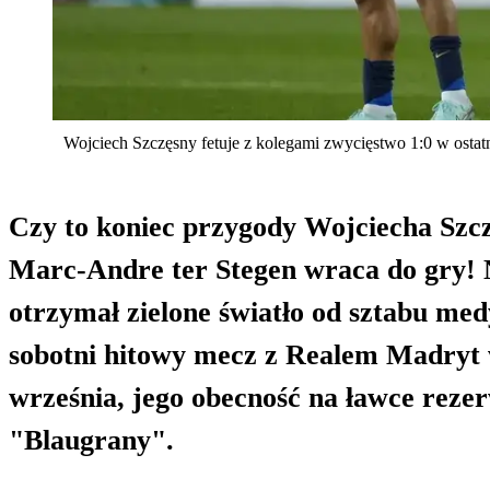
Wojciech Szczęsny fetuje z kolegami zwycięstwo 1:0 w ost
Czy to koniec przygody Wojciecha Szc
Marc-Andre ter Stegen wraca do gry! 
otrzymał zielone światło od sztabu med
sobotni hitowy mecz z Realem Madryt w
września, jego obecność na ławce reze
"Blaugrany".