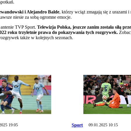
spotkań.
ewandowski i Alejandro Balde
, którzy wciąż zmagają się z urazami 
 zawsze niesie za sobą ogromne emocje.
a antenie TVP Sport.
Telewizja Polska, jeszcze zanim została siłą prz
2022 roku trzyletnie prawa do pokazywania tych rozgrywek.
Zobacz
rozgrywek także w kolejnych sezonach.
Sport
2025 19:05
09.01.2025 10:15