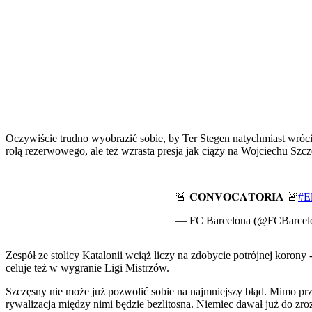
Oczywiście trudno wyobrazić sobie, by Ter Stegen natychmiast wróci
rolą rezerwowego, ale też wzrasta presja jak ciąży na Wojciechu Sz
🚨 𝐂𝐎𝐍𝐕𝐎𝐂𝐀𝐓𝐎𝐑𝐈𝐀 🚨
#E
— FC Barcelona (@FCBarcel
Zespół ze stolicy Katalonii wciąż liczy na zdobycie potrójnej korony
celuje też w wygranie Ligi Mistrzów.
Szczęsny nie może już pozwolić sobie na najmniejszy błąd. Mimo przy
rywalizacja między nimi będzie bezlitosna. Niemiec dawał już do zro