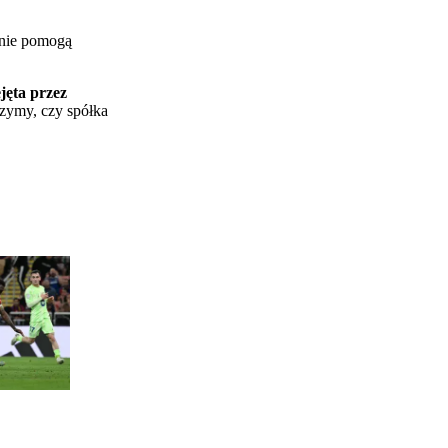
i nie pomogą
ejęta przez
ymy, czy spółka