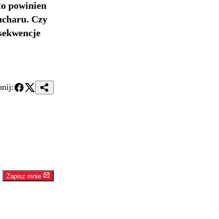
to powinien
ucharu. Czy
sekwencje
nij:
Zapisz mnie