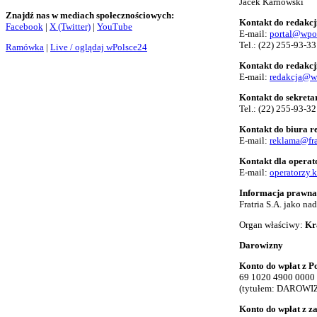
Jacek Karnowski
Znajdź nas w mediach społecznościowych:
Kontakt do redakcj
Facebook
|
X (Twitter)
|
YouTube
E-mail:
portal@wpo
Tel.:
(22) 255-93-33
Ramówka
|
Live / oglądaj wPolsce24
Kontakt do redakcj
E-mail:
redakcja@w
Kontakt do sekreta
Tel.:
(22) 255-93-32
Kontakt do biura 
E-mail:
reklama@fra
Kontakt dla opera
E-mail:
operatorzy.
Informacja prawna
Fratria S.A. jako n
Organ właściwy:
Kr
Darowizny
Konto do wpłat z Po
69 1020 4900 0000
(tytułem: DAROWI
Konto do wpłat z z