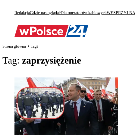
Redakcja
Gdzie nas oglądać
Dla operatorów kablowych
WESPRZYJ N
Strona główna
Tagi
Tag:
zaprzysiężenie