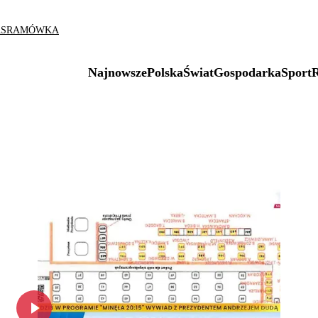
AS
RAMÓWKA
Najnowsze
Polska
Świat
Gospodarka
Sport