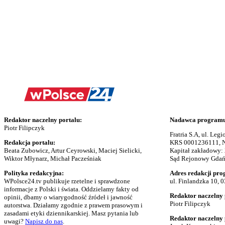
Redaktor naczelny portalu:
Nadawca programu 
Piotr Filipczyk
Fratria S.A, ul. Le
Redakcja portalu:
KRS 0001236111, N
Beata Zubowicz, Artur Ceyrowski, Maciej Sielicki,
Kapitał zakładowy:
Wiktor Młynarz, Michał Pacześniak
Sąd Rejonowy Gdańs
Polityka redakcyjna:
Adres redakcji pro
WPolsce24.tv publikuje rzetelne i sprawdzone
ul. Finlandzka 10, 
informacje z Polski i świata. Oddzielamy fakty od
Redaktor naczelny 
opinii, dbamy o wiarygodność źródeł i jawność
Piotr Filipczyk
autorstwa. Działamy zgodnie z prawem prasowym i
zasadami etyki dziennikarskiej. Masz pytania lub
Redaktor naczelny
uwagi?
Napisz do nas
.