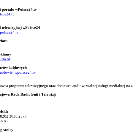
i portalu wPolsce24.tv
lsce24.tv
i telewizyjnej wPolsce24
polsce24.tv
riatu
reklamy
tria.pl
torów kablowych
kablowi@wpolsce24.tv
adawca programu telewizyjnego oraz dostawca audiowizualnej usługi medialnej na ż
ajowa Rada Radiofonii i Telewizji
.
lski:
 8202 3036 2577
ZNA)
agranicy: