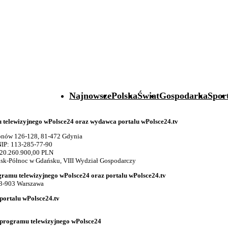
Najnowsze
Polska
Świat
Gospodarka
Spor
telewizyjnego wPolsce24 oraz wydawca portalu wPolsce24.tv
gionów 126-128, 81-472 Gdynia
IP: 113-285-77-90
 20.260.900,00 PLN
k-Północ w Gdańsku, VIII Wydział Gospodarczy
gramu telewizyjnego wPolsce24 oraz portalu wPolsce24.tv
03-903 Warszawa
portalu wPolsce24.tv
 programu telewizyjnego wPolsce24