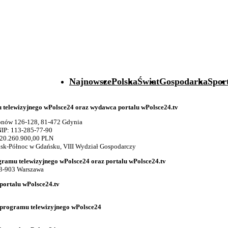
Najnowsze
Polska
Świat
Gospodarka
Spor
telewizyjnego wPolsce24 oraz wydawca portalu wPolsce24.tv
gionów 126-128, 81-472 Gdynia
IP: 113-285-77-90
 20.260.900,00 PLN
k-Północ w Gdańsku, VIII Wydział Gospodarczy
gramu telewizyjnego wPolsce24 oraz portalu wPolsce24.tv
03-903 Warszawa
portalu wPolsce24.tv
 programu telewizyjnego wPolsce24