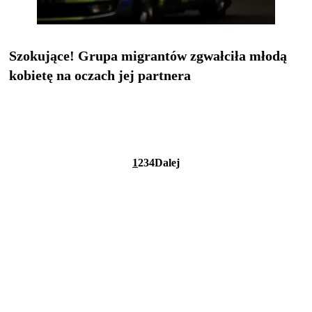
Szokujące! Grupa migrantów zgwałciła młodą
kobietę na oczach jej partnera
1
2
3
4
Dalej