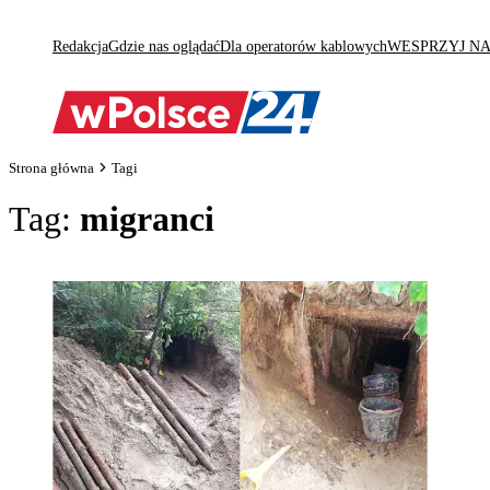
Redakcja
Gdzie nas oglądać
Dla operatorów kablowych
WESPRZYJ N
Strona główna
Tagi
Tag:
migranci