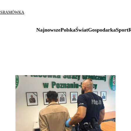
AS
RAMÓWKA
Najnowsze
Polska
Świat
Gospodarka
Sport