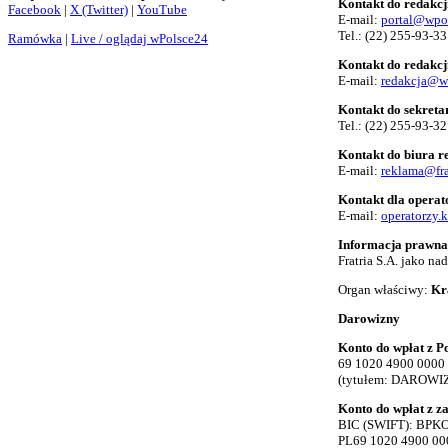
Kontakt do redakcj
Facebook
|
X (Twitter)
|
YouTube
E-mail:
portal@wpo
Tel.:
(22) 255-93-33
Ramówka
|
Live / oglądaj wPolsce24
Kontakt do redakcj
E-mail:
redakcja@w
Kontakt do sekreta
Tel.:
(22) 255-93-32
Kontakt do biura 
E-mail:
reklama@fra
Kontakt dla opera
E-mail:
operatorzy.
Informacja prawna
Fratria S.A. jako n
Organ właściwy:
Kr
Darowizny
Konto do wpłat z Po
69 1020 4900 0000
(tytułem: DAROWI
Konto do wpłat z z
BIC (SWIFT): BP
PL69 1020 4900 00