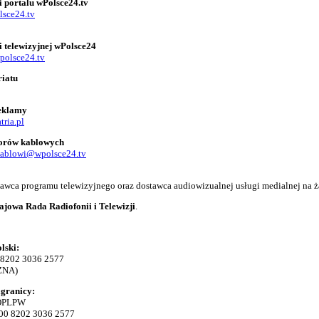
i portalu wPolsce24.tv
lsce24.tv
i telewizyjnej wPolsce24
polsce24.tv
riatu
reklamy
tria.pl
torów kablowych
kablowi@wpolsce24.tv
adawca programu telewizyjnego oraz dostawca audiowizualnej usługi medialnej na ż
ajowa Rada Radiofonii i Telewizji
.
lski:
 8202 3036 2577
ZNA)
agranicy:
KOPLPW
00 8202 3036 2577