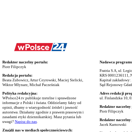
Redaktor naczelny portalu:
Nadawca programu 
Piotr Filipczyk
Fratria S.A, ul. Le
Redakcja portalu:
KRS 0001236111, N
Beata Zubowicz, Artur Ceyrowski, Maciej Sielicki,
Kapitał zakładowy:
Wiktor Młynarz, Michał Pacześniak
Sąd Rejonowy Gdańs
Polityka redakcyjna:
Adres redakcji pro
WPolsce24.tv publikuje rzetelne i sprawdzone
ul. Finlandzka 10, 
informacje z Polski i świata. Oddzielamy fakty od
Redaktor naczelny 
opinii, dbamy o wiarygodność źródeł i jawność
Piotr Filipczyk
autorstwa. Działamy zgodnie z prawem prasowym i
zasadami etyki dziennikarskiej. Masz pytania lub
Redaktor naczelny
uwagi?
Napisz do nas
.
Jacek Karnowski
Znajdź nas w mediach społecznościowych: