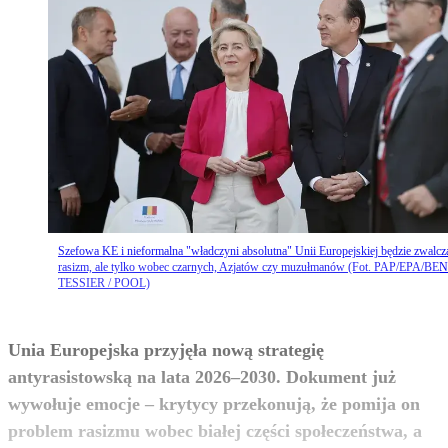
Szefowa KE i nieformalna "władczyni absolutna" Unii Europejskiej będzie zwalcz
rasizm, ale tylko wobec czarnych, Azjatów czy muzułmanów (Fot. PAP/EPA/BE
TESSIER / POOL)
Unia Europejska przyjęła nową strategię
antyrasistowską na lata 2026–2030. Dokument już
wywołuje emocje – krytycy przekonują, że pomija on
problem rasizmu wobec białej części społeczeństwa, a