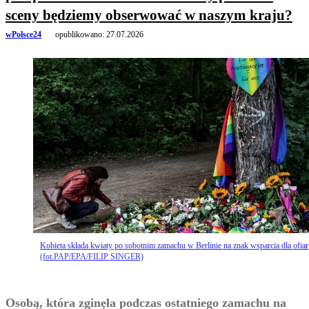
sceny będziemy obserwować w naszym kraju?
wPolsce24
opublikowano:
27.07.2026
Kobieta składa kwiaty po sobotnim zamachu w Berlinie na znak wsparcia dla ofiar
(fot.PAP/EPA/FILIP SINGER)
Osobą, która zginęła podczas ostatniego zamachu na