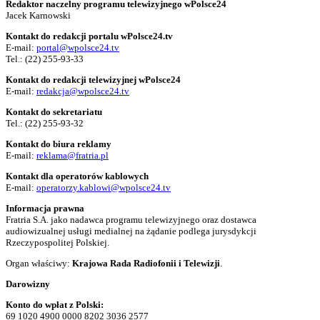
Redaktor naczelny programu telewizyjnego wPolsce24
Jacek Karnowski
Kontakt do redakcji portalu wPolsce24.tv
E-mail:
portal@wpolsce24.tv
Tel.:
(22) 255-93-33
Kontakt do redakcji telewizyjnej wPolsce24
E-mail:
redakcja@wpolsce24.tv
Kontakt do sekretariatu
Tel.:
(22) 255-93-32
Kontakt do biura reklamy
E-mail:
reklama@fratria.pl
Kontakt dla operatorów kablowych
E-mail:
operatorzy.kablowi@wpolsce24.tv
Informacja prawna
Fratria S.A. jako nadawca programu telewizyjnego oraz dostawca
audiowizualnej usługi medialnej na żądanie podlega jurysdykcji
Rzeczypospolitej Polskiej.
Organ właściwy:
Krajowa Rada Radiofonii i Telewizji
.
Darowizny
Konto do wpłat z Polski:
69 1020 4900 0000 8202 3036 2577