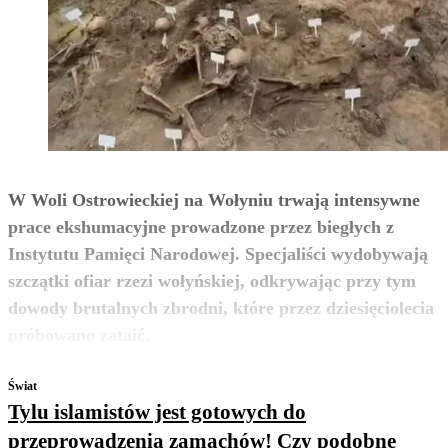
W Woli Ostrowieckiej na Wołyniu trwają intensywne
prace ekshumacyjne prowadzone przez biegłych z
Instytutu Pamięci Narodowej. Specjaliści wydobywają
szczątki ofiar rzezi wołyńskiej, odkrywając przy tym
dowody brutalnych zbrodni, które przez dziesięciolecia
zobacz więcej
próbowano zataić.
Świat
Tylu islamistów jest gotowych do
przeprowadzenia zamachów! Czy podobne