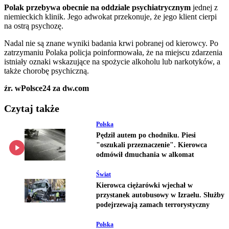
Polak przebywa obecnie na oddziale psychiatrycznym
jednej z
niemieckich klinik. Jego adwokat przekonuje, że jego klient cierpi
na ostrą psychozę.
Nadal nie są znane wyniki badania krwi pobranej od kierowcy. Po
zatrzymaniu Polaka policja poinformowała, że na miejscu zdarzenia
istniały oznaki wskazujące na spożycie alkoholu lub narkotyków, a
także chorobę psychiczną.
źr. wPolsce24 za dw.com
Czytaj także
Polska
Pędził autem po chodniku. Piesi
"oszukali przeznaczenie". Kierowca
odmówił dmuchania w alkomat
Świat
Kierowca ciężarówki wjechał w
przystanek autobusowy w Izraelu. Służby
podejrzewają zamach terrorystyczny
Polska