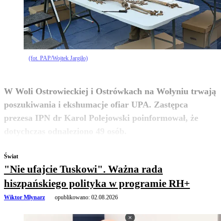
(fot. PAP/Wojtek Jargiło)
W Woli Ostrowieckiej i Ostrówkach na Wołyniu trwają
poszukiwania i ekshumacje ofiar UPA. Zastępca
prezesa IPN dr Karol Polejowski poinformował, że
zobacz więcej
dotychczas odnaleziono 49 osób.
Świat
"Nie ufajcie Tuskowi". Ważna rada
hiszpańskiego polityka w programie RH+
Wiktor Młynarz
opublikowano:
02.08.2026