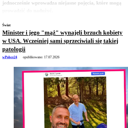
jednocześnie wprowadza niejasne pojęcia, które mogą
zobacz więcej
prowadzić do nadużyć.
Świat
Minister i jego "mąż" wynajęli brzuch kobiety
w USA. Wcześniej sami sprzeciwiali się takiej
patologii
wPolsce24
opublikowano:
17.07.2026