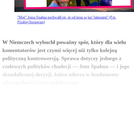
"Mąż" Jensa Spahna pochwalił się, że od teraz są już "tatusiami" (Fot.
Pixabay/Instagram)
W Niemczech wybuchł poważny spór, który dla wielu
komentatorów jest czymś więcej niż tylko kolejną
polityczną kontrowersją. Sprawa dotyczy jednego z
czołowych polityków chadecji — Jens Spahna — i jego
skandalicznej decyzji, która uderza w fundamenty
zobacz więcej
wiarygodności życia publicznego.