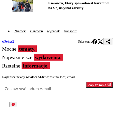
Kierowca, który spowodował karambol
na S7, usłyszał zarzuty
Niemcy
kierowca
wypadek
transport
wPolsce24
Udostępnij:
Mocne
tematy.
Najważniejsze
wydarzenia.
Rzetelne
informacje.
Najlepsze newsy
wPolsce24.tv
wprost na Twój email
Zapisz mnie