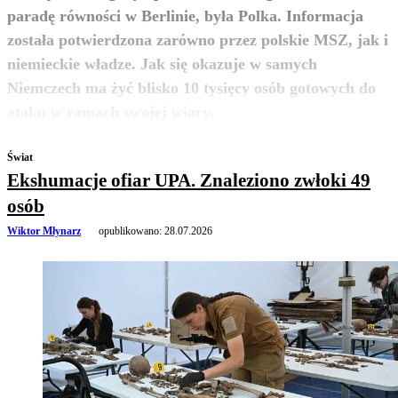
paradę równości w Berlinie, była Polka. Informacja
została potwierdzona zarówno przez polskie MSZ, jak i
niemieckie władze. Jak się okazuje w samych
Niemczech ma żyć blisko 10 tysięcy osób gotowych do
zobacz więcej
ataku w ramach swojej wiary.
Świat
Ekshumacje ofiar UPA. Znaleziono zwłoki 49
osób
Wiktor Młynarz
opublikowano:
28.07.2026