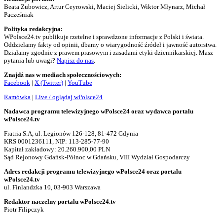
Beata Zubowicz, Artur Ceyrowski, Maciej Sielicki, Wiktor Młynarz, Michał
Pacześniak
Polityka redakcyjna:
WPolsce24.tv publikuje rzetelne i sprawdzone informacje z Polski i świata.
Oddzielamy fakty od opinii, dbamy o wiarygodność źródeł i jawność autorstwa.
Działamy zgodnie z prawem prasowym i zasadami etyki dziennikarskiej. Masz
pytania lub uwagi?
Napisz do nas
.
Znajdź nas w mediach społecznościowych:
Facebook
|
X (Twitter)
|
YouTube
Ramówka
|
Live / oglądaj wPolsce24
Nadawca programu telewizyjnego wPolsce24 oraz wydawca portalu
wPolsce24.tv
Fratria S.A, ul. Legionów 126-128, 81-472 Gdynia
KRS 0001236111, NIP: 113-285-77-90
Kapitał zakładowy: 20.260.900,00 PLN
Sąd Rejonowy Gdańsk-Północ w Gdańsku, VIII Wydział Gospodarczy
Adres redakcji programu telewizyjnego wPolsce24 oraz portalu
wPolsce24.tv
ul. Finlandzka 10, 03-903 Warszawa
Redaktor naczelny portalu wPolsce24.tv
Piotr Filipczyk