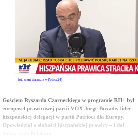
fot. zrzut ekranu z wPolsce24)
Gościem Ryszarda Czarneckiego w programie RH+ był
europoseł prawicowej partii VOX Jorge Buxade, lider
hiszpańskiej delegacji w partii Patrioci dla Europy.
Opowiedział o słabości hiszpańskiej prawicy – i dał
zobacz więcej
dobrą radę Polakom.