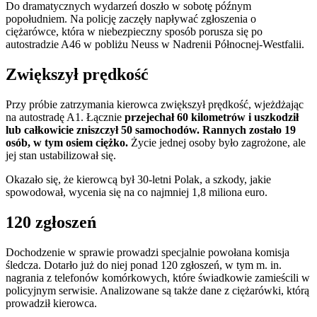
Do dramatycznych wydarzeń doszło w sobotę późnym
popołudniem. Na policję zaczęły napływać zgłoszenia o
ciężarówce, która w niebezpieczny sposób porusza się po
autostradzie A46 w pobliżu Neuss w Nadrenii Północnej-Westfalii.
Zwiększył prędkość
Przy próbie zatrzymania kierowca zwiększył prędkość, wjeżdżając
na autostradę A1. Łącznie
przejechał 60 kilometrów i uszkodził
lub całkowicie zniszczył 50 samochodów. Rannych zostało 19
osób, w tym osiem ciężko.
Życie jednej osoby było zagrożone, ale
jej stan ustabilizował się.
Okazało się, że kierowcą był 30-letni Polak, a szkody, jakie
spowodował, wycenia się na co najmniej 1,8 miliona euro.
120 zgłoszeń
Dochodzenie w sprawie prowadzi specjalnie powołana komisja
śledcza. Dotarło już do niej ponad 120 zgłoszeń, w tym m. in.
nagrania z telefonów komórkowych, które świadkowie zamieścili w
policyjnym serwisie. Analizowane są także dane z ciężarówki, którą
prowadził kierowca.