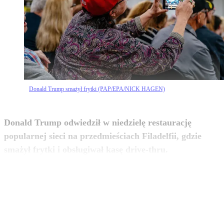
Donald Trump smażył frytki (PAP/EPA/NICK HAGEN)
Donald Trump odwiedził w niedzielę restaurację
popularnej sieci na przedmieściach Filadelfii, gdzie
zobacz więcej
smażył frytki i obsługiwał kasę drive-thru.