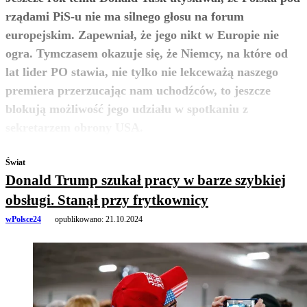
rządami PiS-u nie ma silnego głosu na forum
europejskim. Zapewniał, że jego nikt w Europie nie
ogra. Tymczasem okazuje się, że Niemcy, na które od
lat lider PO stawia, nie tylko nie lekceważą naszego
premiera przerzucając nam uchodźców, to jeszcze
blokują możliwość jego udziału w spotkaniu z
zobacz więcej
sekretarzem obrony USA.
Świat
Donald Trump szukał pracy w barze szybkiej
obsługi. Stanął przy frytkownicy
wPolsce24
opublikowano:
21.10.2024