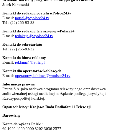
Jacek Karnowski
Kontakt do redakcji portalu wPolsce24.tv
E-mail:
portal@wpolsce24.tv
Tel.:
(22) 255-93-33
Kontakt do redakcji telewizyjnej wPolsce24
E-mail:
redakcja@wpolsce24.tv
Kontakt do sekretariatu
Tel.:
(22) 255-93-32
Kontakt do biura reklamy
E-mail:
reklama@fratria.pl
Kontakt dla operatorów kablowych
E-mail:
operatorzy.kablowi@wpolsce24.tv
Informacja prawna
Fratria S.A. jako nadawca programu telewizyjnego oraz dostawca
audiowizualnej usługi medialnej na żądanie podlega jurysdykcji
Rzeczypospolitej Polskiej.
Organ właściwy:
Krajowa Rada Radiofonii i Telewizji
.
Darowizny
Konto do wpłat z Polski:
69 1020 4900 0000 8202 3036 2577