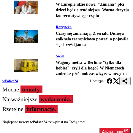
W Europie idzie nowe. "Zmiana" płci
dzieci będzie trudniejsza. Ważna decyzja
konserwatywnego rządu
Rozrywka
Czasy się zmieniają. Z serialu Disneya
zniknęła transpłciowa postać, a pojawiła
się chrześcijanka
Świat
Wagony metra w Berlinie "tylko dla
kobiet", czyli dla kogo? W Niemczech
zmienisz płeć podczas wizyty w urzędzie
wPolsce24
Udostępnij:
Mocne
tematy.
Najważniejsze
wydarzenia.
Rzetelne
informacje.
Najlepsze newsy
wPolsce24.tv
wprost na Twój email
Zapisz mnie