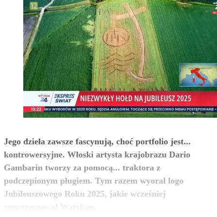
Jego dzieła zawsze fascynują, choć portfolio jest...
kontrowersyjne. Włoski artysta krajobrazu Dario
Gambarin tworzy za pomocą... traktora z
podczepionym pługiem. Tym razem wyorał logo
Jubileuszowego Roku 2025, jakie wcześniej
zobacz więcej
zaprezentował Watykan.