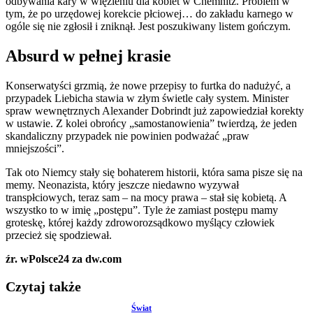
odbywania kary w więzieniu dla kobiet w Chemnitz. Problem w
tym, że po urzędowej korekcie płciowej… do zakładu karnego w
ogóle się nie zgłosił i zniknął. Jest poszukiwany listem gończym.
Absurd w pełnej krasie
Konserwatyści grzmią, że nowe przepisy to furtka do nadużyć, a
przypadek Liebicha stawia w złym świetle cały system. Minister
spraw wewnętrznych Alexander Dobrindt już zapowiedział korekty
w ustawie. Z kolei obrońcy „samostanowienia” twierdzą, że jeden
skandaliczny przypadek nie powinien podważać „praw
mniejszości”.
Tak oto Niemcy stały się bohaterem historii, która sama pisze się na
memy. Neonazista, który jeszcze niedawno wyzywał
transpłciowych, teraz sam – na mocy prawa – stał się kobietą. A
wszystko to w imię „postępu”. Tyle że zamiast postępu mamy
groteskę, której każdy zdroworozsądkowo myślący człowiek
przecież się spodziewał.
źr. wPolsce24 za dw.com
Czytaj także
Świat