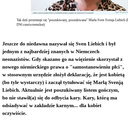
Tak dziś prezentuje się "poszukiwany, poszukiwana" Marla Sven Svenja Liebich (
DW.com/screenshot)
Jeszcze do niedawna nazywał się Sven Liebich i był
jednym z najbardziej znanych w Niemczech
neonazistów. Gdy skazano go na więzienie skorzystał z
nowego niemieckiego prawa o "samostanowieniu płci",
w stosownym urzędzie złożył deklarację, że jest kobietą
(bo tyle wystarczy) i zaczął tytułować się Marlą Svenją
Liebich. Aktualnie jest poszukiwany listem gończym,
bo nie stawił(a) się do odbycia kary. Kary, którą ma
odsiadywać w zakładzie karnym... dla kobiet
oczywiście.