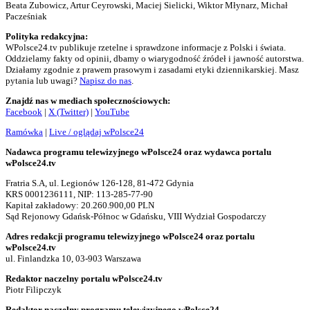
Beata Zubowicz, Artur Ceyrowski, Maciej Sielicki, Wiktor Młynarz, Michał
Pacześniak
Polityka redakcyjna:
WPolsce24.tv publikuje rzetelne i sprawdzone informacje z Polski i świata.
Oddzielamy fakty od opinii, dbamy o wiarygodność źródeł i jawność autorstwa.
Działamy zgodnie z prawem prasowym i zasadami etyki dziennikarskiej. Masz
pytania lub uwagi?
Napisz do nas
.
Znajdź nas w mediach społecznościowych:
Facebook
|
X (Twitter)
|
YouTube
Ramówka
|
Live / oglądaj wPolsce24
Nadawca programu telewizyjnego wPolsce24 oraz wydawca portalu
wPolsce24.tv
Fratria S.A, ul. Legionów 126-128, 81-472 Gdynia
KRS 0001236111, NIP: 113-285-77-90
Kapitał zakładowy: 20.260.900,00 PLN
Sąd Rejonowy Gdańsk-Północ w Gdańsku, VIII Wydział Gospodarczy
Adres redakcji programu telewizyjnego wPolsce24 oraz portalu
wPolsce24.tv
ul. Finlandzka 10, 03-903 Warszawa
Redaktor naczelny portalu wPolsce24.tv
Piotr Filipczyk
Redaktor naczelny programu telewizyjnego wPolsce24