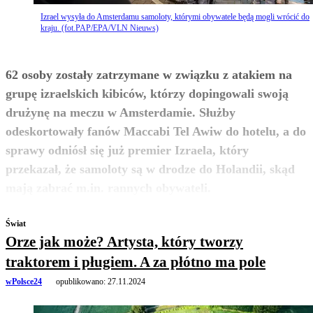
Izrael wysyła do Amsterdamu samoloty, którymi obywatele będą mogli wrócić do
kraju. (fot.PAP/EPA/VLN Nieuws)
62 osoby zostały zatrzymane w związku z atakiem na
grupę izraelskich kibiców, którzy dopingowali swoją
drużynę na meczu w Amsterdamie. Służby
odeskortowały fanów Maccabi Tel Awiw do hotelu, a do
sprawy odniósł się już premier Izraela, który
przekazał, że samoloty są w drodze do Holandii, skąd
zobacz więcej
mają zabrać m.in. rannych obywateli.
Świat
Orze jak może? Artysta, który tworzy
traktorem i pługiem. A za płótno ma pole
wPolsce24
opublikowano:
27.11.2024