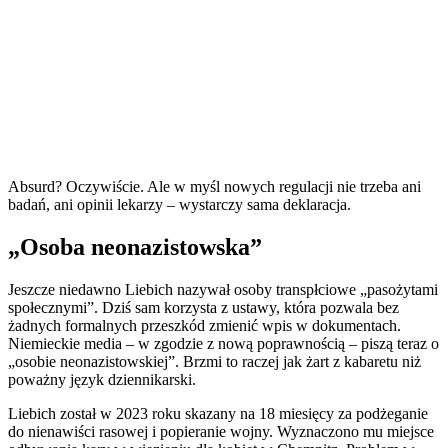
Absurd? Oczywiście. Ale w myśl nowych regulacji nie trzeba ani
badań, ani opinii lekarzy – wystarczy sama deklaracja.
„Osoba neonazistowska”
Jeszcze niedawno Liebich nazywał osoby transpłciowe „pasożytami
społecznymi”. Dziś sam korzysta z ustawy, która pozwala bez
żadnych formalnych przeszkód zmienić wpis w dokumentach.
Niemieckie media – w zgodzie z nową poprawnością – piszą teraz o
„osobie neonazistowskiej”. Brzmi to raczej jak żart z kabaretu niż
poważny język dziennikarski.
Liebich został w 2023 roku skazany na 18 miesięcy za podżeganie
do nienawiści rasowej i popieranie wojny. Wyznaczono mu miejsce