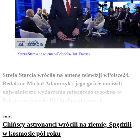
Strefa Starcia na antenie wPolsce24 (fot. Fratria)
Strefa Starcia wróciła na antenę telewizji wPolsce24.
Redaktor Michał Adamczyk i jego goście omówili
najważniejsze wydarzenia mijającego tygodnia w
zobacz więcej
Polsce i na świecie. Nie brakowało emocji.
Świat
Chińscy astronauci wrócili na ziemię. Spędzili
w kosmosie pół roku