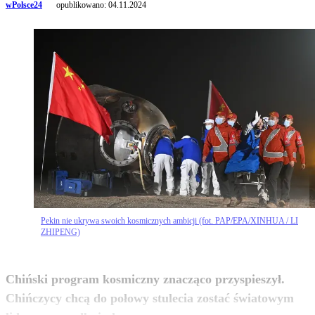
wPolsce24
opublikowano:
04.11.2024
Pekin nie ukrywa swoich kosmicznych ambicji (fot. PAP/EPA/XINHUA / LI
ZHIPENG)
Chiński program kosmiczny znacząco przyspieszył.
Chińczycy chcą do połowy stulecia zostać światowym
zobacz więcej