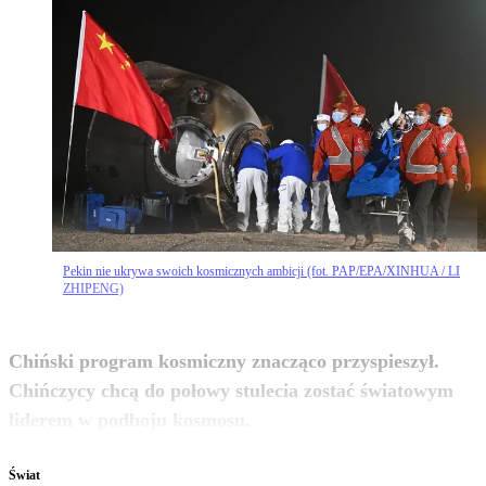
Pekin nie ukrywa swoich kosmicznych ambicji (fot. PAP/EPA/XINHUA / LI
ZHIPENG)
Chiński program kosmiczny znacząco przyspieszył.
Chińczycy chcą do połowy stulecia zostać światowym
zobacz więcej
liderem w podboju kosmosu.
Świat