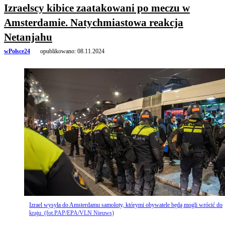
Izraelscy kibice zaatakowani po meczu w
Amsterdamie. Natychmiastowa reakcja
Netanjahu
wPolsce24
opublikowano:
08.11.2024
Izrael wysyła do Amsterdamu samoloty, którymi obywatele będą mogli wrócić do
kraju. (fot.PAP/EPA/VLN Nieuws)