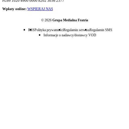
PL69 1020 4900 0000 8202 3036 2577
Wpłaty online:
WSPIERAJ NAS
© 2026
Grupa Medialna Fratria
RSS
Polityka prywatności
Regulamin serwisu
Regulamin SMS
Informacje o nadawcy/dostawcy VOD