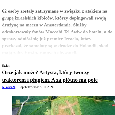
62 osoby zostały zatrzymane w związku z atakiem na
grupę izraelskich kibiców, którzy dopingowali swoją
drużynę na meczu w Amsterdamie. Służby
odeskortowały fanów Maccabi Tel Awiw do hotelu, a do
sprawy odniósł się już premier Izraela, który
przekazał, że samoloty są w drodze do Holandii, skąd
zobacz więcej
mają zabrać m.in. rannych obywateli.
Świat
Orze jak może? Artysta, który tworzy
traktorem i pługiem. A za płótno ma pole
wPolsce24
opublikowano:
27.11.2024