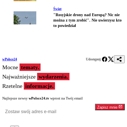
Świat
"Rosyjskie drony nad Europą? Nic nie
można z tym zrobić". Nie uwierzysz kto
to powiedział
wPolsce24
Udostępnij:
Mocne
tematy.
Najważniejsze
wydarzenia.
Rzetelne
informacje.
Najlepsze newsy
wPolsce24.tv
wprost na Twój email
Zapisz mnie