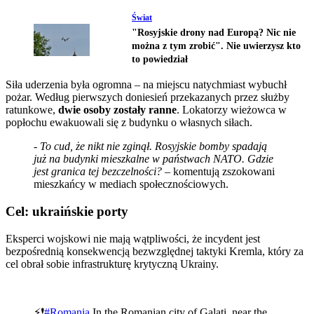
Świat
"Rosyjskie drony nad Europą? Nic nie
można z tym zrobić". Nie uwierzysz kto
to powiedział
Siła uderzenia była ogromna – na miejscu natychmiast wybuchł
pożar. Według pierwszych doniesień przekazanych przez służby
ratunkowe,
dwie osoby zostały ranne
. Lokatorzy wieżowca w
popłochu ewakuowali się z budynku o własnych siłach.
- To cud, że nikt nie zginął. Rosyjskie bomby spadają
już na budynki mieszkalne w państwach NATO. Gdzie
jest granica tej bezczelności?
– komentują zszokowani
mieszkańcy w mediach społecznościowych.
Cel: ukraińskie porty
Eksperci wojskowi nie mają wątpliwości, że incydent jest
bezpośrednią konsekwencją bezwzględnej taktyki Kremla, który za
cel obrał sobie infrastrukturę krytyczną Ukrainy.
⚡️❗️
#Romania
In the Romanian city of Galați, near the