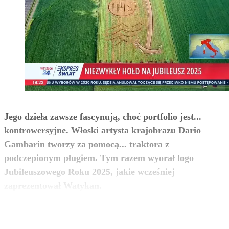
Jego dzieła zawsze fascynują, choć portfolio jest...
kontrowersyjne. Włoski artysta krajobrazu Dario
Gambarin tworzy za pomocą... traktora z
podczepionym pługiem. Tym razem wyorał logo
Jubileuszowego Roku 2025, jakie wcześniej
zobacz więcej
zaprezentował Watykan.