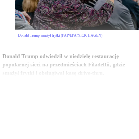
Donald Trump smażył frytki (PAP/EPA/NICK HAGEN)
Donald Trump odwiedził w niedzielę restaurację
popularnej sieci na przedmieściach Filadelfii, gdzie
zobacz więcej
smażył frytki i obsługiwał kasę drive-thru.