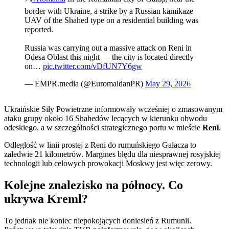
border with Ukraine, a strike by a Russian kamikaze
UAV of the Shahed type on a residential building was
reported.
Russia was carrying out a massive attack on Reni in
Odesa Oblast this night — the city is located directly
on…
pic.twitter.com/vDfUN7Y6gw
— EMPR.media (@EuromaidanPR)
May 29, 2026
Ukraińskie Siły Powietrzne informowały wcześniej o zmasowanym
ataku grupy około 16 Shahedów lecących w kierunku obwodu
odeskiego, a w szczególności strategicznego portu w mieście
Reni
.
Odległość w linii prostej z Reni do rumuńskiego Gałacza to
zaledwie 21 kilometrów. Margines błędu dla niesprawnej rosyjskiej
technologii lub celowych prowokacji Moskwy jest więc zerowy.
Kolejne znalezisko na północy. Co
ukrywa Kreml?
To jednak nie koniec niepokojących doniesień z Rumunii.