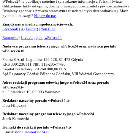
WPolsce24.tv publikuje rzetelne i sprawdzone informacje z Polski i świata.
Oddzielamy fakty od opinii, dbamy o wiarygodność źródeł i jawność autorstwa.
Działamy zgodnie z prawem prasowym i zasadami etyki dziennikarskiej. Masz
pytania lub uwagi?
Napisz do nas
.
Znajdź nas w mediach społecznościowych:
Facebook
|
X (Twitter)
|
YouTube
Ramówka
|
Live / oglądaj wPolsce24
Nadawca programu telewizyjnego wPolsce24 oraz wydawca portalu
wPolsce24.tv
Fratria S.A, ul. Legionów 126-128, 81-472 Gdynia
KRS 0001236111, NIP: 113-285-77-90
Kapitał zakładowy: 20.260.900,00 PLN
Sąd Rejonowy Gdańsk-Północ w Gdańsku, VIII Wydział Gospodarczy
Adres redakcji programu telewizyjnego wPolsce24 oraz portalu
wPolsce24.tv
ul. Finlandzka 10, 03-903 Warszawa
Redaktor naczelny portalu wPolsce24.tv
Piotr Filipczyk
Redaktor naczelny programu telewizyjnego wPolsce24
Jacek Karnowski
Kontakt do redakcji portalu wPolsce24.tv
E-mail:
portal@wpolsce24.tv