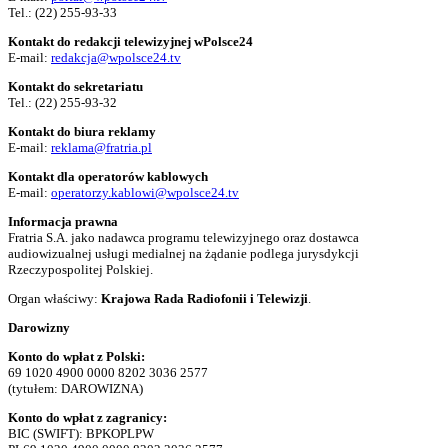
Tel.:
(22) 255-93-33
Kontakt do redakcji telewizyjnej wPolsce24
E-mail:
redakcja@wpolsce24.tv
Kontakt do sekretariatu
Tel.:
(22) 255-93-32
Kontakt do biura reklamy
E-mail:
reklama@fratria.pl
Kontakt dla operatorów kablowych
E-mail:
operatorzy.kablowi@wpolsce24.tv
Informacja prawna
Fratria S.A. jako nadawca programu telewizyjnego oraz dostawca
audiowizualnej usługi medialnej na żądanie podlega jurysdykcji
Rzeczypospolitej Polskiej.
Organ właściwy:
Krajowa Rada Radiofonii i Telewizji
.
Darowizny
Konto do wpłat z Polski:
69 1020 4900 0000 8202 3036 2577
(tytułem: DAROWIZNA)
Konto do wpłat z zagranicy:
BIC (SWIFT): BPKOPLPW