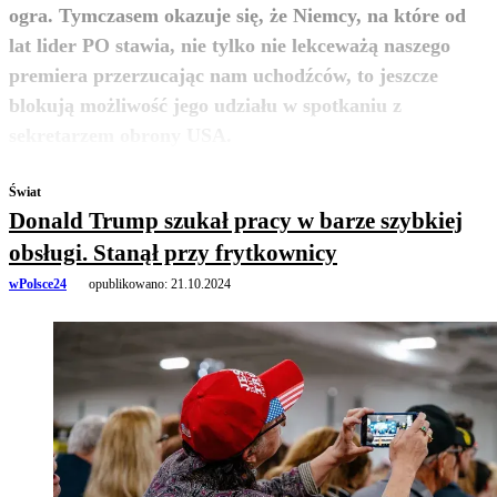
ogra. Tymczasem okazuje się, że Niemcy, na które od
lat lider PO stawia, nie tylko nie lekceważą naszego
premiera przerzucając nam uchodźców, to jeszcze
blokują możliwość jego udziału w spotkaniu z
zobacz więcej
sekretarzem obrony USA.
Świat
Donald Trump szukał pracy w barze szybkiej
obsługi. Stanął przy frytkownicy
wPolsce24
opublikowano:
21.10.2024