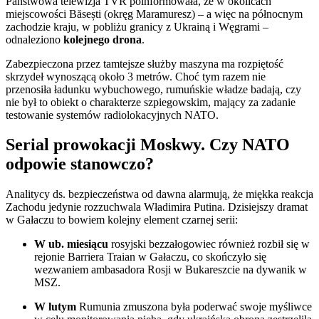
Państwowa telewizja TVR poinformowała, że w okolicach
miejscowości Băsești (okręg Maramuresz) – a więc na północnym
zachodzie kraju, w pobliżu granicy z Ukrainą i Węgrami –
odnaleziono
kolejnego drona
.
Zabezpieczona przez tamtejsze służby maszyna ma rozpiętość
skrzydeł wynoszącą około 3 metrów. Choć tym razem nie
przenosiła ładunku wybuchowego, rumuńskie władze badają, czy
nie był to obiekt o charakterze szpiegowskim, mający za zadanie
testowanie systemów radiolokacyjnych NATO.
Serial prowokacji Moskwy. Czy NATO
odpowie stanowczo?
Analitycy ds. bezpieczeństwa od dawna alarmują, że miękka reakcja
Zachodu jedynie rozzuchwala Władimira Putina. Dzisiejszy dramat
w Gałaczu to bowiem kolejny element czarnej serii:
W ub. miesiącu
rosyjski bezzałogowiec również rozbił się w
rejonie Barriera Traian w Gałaczu, co skończyło się
wezwaniem ambasadora Rosji w Bukareszcie na dywanik w
MSZ.
W lutym
Rumunia zmuszona była poderwać swoje myśliwce