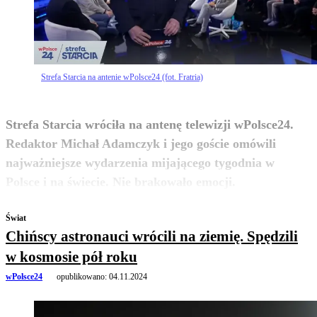
Strefa Starcia na antenie wPolsce24 (fot. Fratria)
Strefa Starcia wróciła na antenę telewizji wPolsce24.
Redaktor Michał Adamczyk i jego goście omówili
najważniejsze wydarzenia mijającego tygodnia w
zobacz więcej
Polsce i na świecie. Nie brakowało emocji.
Świat
Chińscy astronauci wrócili na ziemię. Spędzili
w kosmosie pół roku
wPolsce24
opublikowano:
04.11.2024