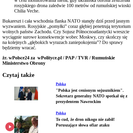
w celu monitorowania nieba, gdy ukraińska obrona zestrzeliła
rosyjskiego drona zaledwie 100 metrów od rumuńskiej wioski
Chilia Veche.
Bukareszt i cała wschodnia flanka NATO stanęły dziś przed jasnym
wyzwaniem. Rosyjskie „pomyłki” coraz głębiej penetrują terytorium
wolnych państw Zachodu. Czy Sojusz Północnoatlantycki wreszcie
wyciągnie surowe konsekwencje wobec Moskwy, czy skończy się
na kolejnych „głębokich wyrazach zaniepokojenia”? Do sprawy
będziemy wracać.
żr. wPolsce24 za wPolityce.pl / PAP / TVR / Rumuńskie
Ministerstwo Obrony
Czytaj także
Polska
"Polska jest cenionym sojusznikiem".
Sekretarz generalny NATO spotkał się z
prezydentem Nawrockim
Polska
To cud, że dron nikogo nie zabił!
Poruszające słowa ofiar ataku