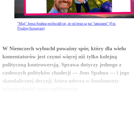
"Mąż" Jensa Spahna pochwalił się, że od teraz są już "tatusiami" (Fot.
Pixabay/Instagram)
W Niemczech wybuchł poważny spór, który dla wielu
komentatorów jest czymś więcej niż tylko kolejną
polityczną kontrowersją. Sprawa dotyczy jednego z
czołowych polityków chadecji — Jens Spahna — i jego
skandalicznej decyzji, która uderza w fundamenty
zobacz więcej
wiarygodności życia publicznego.