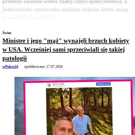
problem rasizmu wobec białej części społeczeństwa, a
jednocześnie wprowadza niejasne pojęcia, które mogą
zobacz więcej
prowadzić do nadużyć.
Świat
Minister i jego "mąż" wynajęli brzuch kobiety
w USA. Wcześniej sami sprzeciwiali się takiej
patologii
wPolsce24
opublikowano:
17.07.2026