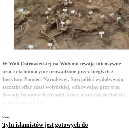
W Woli Ostrowieckiej na Wołyniu trwają intensywne
prace ekshumacyjne prowadzone przez biegłych z
Instytutu Pamięci Narodowej. Specjaliści wydobywają
szczątki ofiar rzezi wołyńskiej, odkrywając przy tym
dowody brutalnych zbrodni, które przez dziesięciolecia
zobacz więcej
próbowano zataić.
Świat
Tylu islamistów jest gotowych do