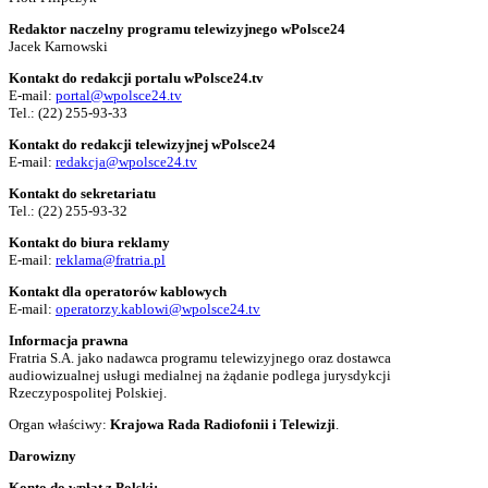
Redaktor naczelny programu telewizyjnego wPolsce24
Jacek Karnowski
Kontakt do redakcji portalu wPolsce24.tv
E-mail:
portal@wpolsce24.tv
Tel.:
(22) 255-93-33
Kontakt do redakcji telewizyjnej wPolsce24
E-mail:
redakcja@wpolsce24.tv
Kontakt do sekretariatu
Tel.:
(22) 255-93-32
Kontakt do biura reklamy
E-mail:
reklama@fratria.pl
Kontakt dla operatorów kablowych
E-mail:
operatorzy.kablowi@wpolsce24.tv
Informacja prawna
Fratria S.A. jako nadawca programu telewizyjnego oraz dostawca
audiowizualnej usługi medialnej na żądanie podlega jurysdykcji
Rzeczypospolitej Polskiej.
Organ właściwy:
Krajowa Rada Radiofonii i Telewizji
.
Darowizny
Konto do wpłat z Polski: