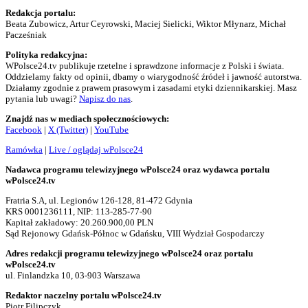
Redakcja portalu:
Beata Zubowicz, Artur Ceyrowski, Maciej Sielicki, Wiktor Młynarz, Michał
Pacześniak
Polityka redakcyjna:
WPolsce24.tv publikuje rzetelne i sprawdzone informacje z Polski i świata.
Oddzielamy fakty od opinii, dbamy o wiarygodność źródeł i jawność autorstwa.
Działamy zgodnie z prawem prasowym i zasadami etyki dziennikarskiej. Masz
pytania lub uwagi?
Napisz do nas
.
Znajdź nas w mediach społecznościowych:
Facebook
|
X (Twitter)
|
YouTube
Ramówka
|
Live / oglądaj wPolsce24
Nadawca programu telewizyjnego wPolsce24 oraz wydawca portalu
wPolsce24.tv
Fratria S.A, ul. Legionów 126-128, 81-472 Gdynia
KRS 0001236111, NIP: 113-285-77-90
Kapitał zakładowy: 20.260.900,00 PLN
Sąd Rejonowy Gdańsk-Północ w Gdańsku, VIII Wydział Gospodarczy
Adres redakcji programu telewizyjnego wPolsce24 oraz portalu
wPolsce24.tv
ul. Finlandzka 10, 03-903 Warszawa
Redaktor naczelny portalu wPolsce24.tv
Piotr Filipczyk