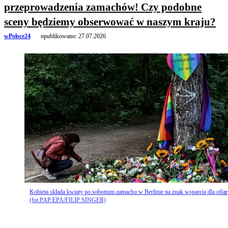
przeprowadzenia zamachów! Czy podobne
sceny będziemy obserwować w naszym kraju?
wPolsce24
opublikowano:
27.07.2026
Kobieta składa kwiaty po sobotnim zamachu w Berlinie na znak wsparcia dla ofiar
(fot.PAP/EPA/FILIP SINGER)