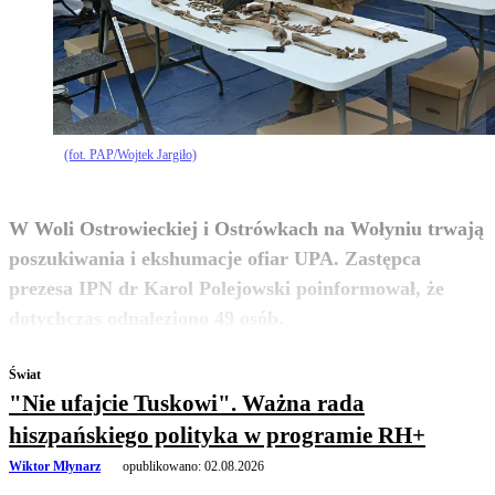
(fot. PAP/Wojtek Jargiło)
W Woli Ostrowieckiej i Ostrówkach na Wołyniu trwają
poszukiwania i ekshumacje ofiar UPA. Zastępca
prezesa IPN dr Karol Polejowski poinformował, że
zobacz więcej
dotychczas odnaleziono 49 osób.
Świat
"Nie ufajcie Tuskowi". Ważna rada
hiszpańskiego polityka w programie RH+
Wiktor Młynarz
opublikowano:
02.08.2026