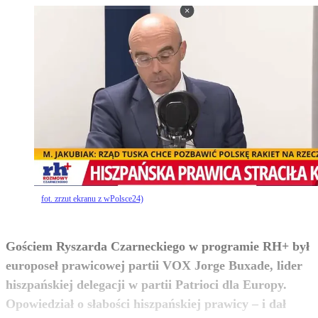
fot. zrzut ekranu z wPolsce24)
Gościem Ryszarda Czarneckiego w programie RH+ był
europoseł prawicowej partii VOX Jorge Buxade, lider
hiszpańskiej delegacji w partii Patrioci dla Europy.
Opowiedział o słabości hiszpańskiej prawicy – i dał
zobacz więcej