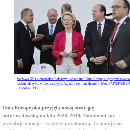
Szefowa KE i nieformalna "władczyni absolutna" Unii Europejskiej będzie zwalcz
rasizm, ale tylko wobec czarnych, Azjatów czy muzułmanów (Fot. PAP/EPA/BE
TESSIER / POOL)
Unia Europejska przyjęła nową strategię
antyrasistowską na lata 2026–2030. Dokument już
wywołuje emocje – krytycy przekonują, że pomija on