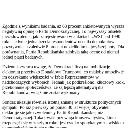
Zgodnie z wynikami badania, aż 63 procent ankietowanych wyraża
negatywną opinię o Partii Demokratycznej. To najwyższy odsetek
niezadowolenia, jaki zarejestrowano w ankietach „WSJ” od 1990
roku. Jedynie jedna trzecia respondentów oceniła demokratów
pozytywnie, a zaledwie 8 procent udzieliło im najwyższej noty. Dla
porównania, Partia Republikańska zdobyła taką ocenę od niemal
jednej piątej badanych.
Dziennik zwraca uwagę, że Demokraci liczą na mobilizację
elektoratu przeciwko Donaldowi Trumpowi, co miałoby umożliwić
im odzyskanie większości w Izbie Reprezentantów w
nadchodzących wyborach. Jednak jak podkreślono, kluczowy krok,
przekonanie społeczeństwa, że są lepszą alternatywą dla
Republikanów, wciąż nie został wykonany.
Sondaż ukazuje również istotną zmianę w strukturze politycznych
sympatii. Po raz pierwszy od ponad 30 lat więcej obywateli
deklaruje się jako zwolennicy Partii Republikańskiej niż
Demokratycznej. Taka trwała przewaga konserwatystów, która
rozpoczęła się w zeszłym roku, jest rzadko spotykanym zjawiskiem
w amerykańskim życiu politycznym.