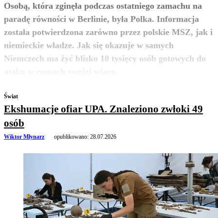
Osobą, która zginęła podczas ostatniego zamachu na
paradę równości w Berlinie, była Polka. Informacja
została potwierdzona zarówno przez polskie MSZ, jak i
niemieckie władze. Jak się okazuje w samych
Niemczech ma żyć blisko 10 tysięcy osób gotowych do
zobacz więcej
ataku w ramach swojej wiary.
Świat
Ekshumacje ofiar UPA. Znaleziono zwłoki 49
osób
Wiktor Młynarz
opublikowano:
28.07.2026