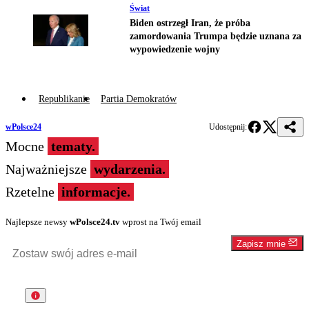
Świat
Biden ostrzegł Iran, że próba
zamordowania Trumpa będzie uznana za
wypowiedzenie wojny
Republikanie
Partia Demokratów
wPolsce24
Udostępnij:
Mocne
tematy.
Najważniejsze
wydarzenia.
Rzetelne
informacje.
Najlepsze newsy
wPolsce24.tv
wprost na Twój email
Zapisz mnie