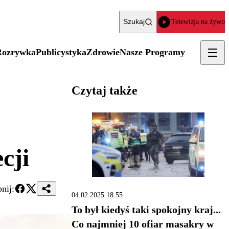
Szukaj
Telewizja na żywo
Rozrywka
Publicystyka
Zdrowie
Nasze Programy
Czytaj także
cji
nij:
04.02.2025 18:55
To był kiedyś taki spokojny kraj...
Co najmniej 10 ofiar masakry w