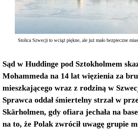
Stolica Szwecji to wciąż piękne, ale już mało bezpieczne mias
Sąd w Huddinge pod Sztokholmem ska
Mohammeda na 14 lat więzienia za brut
mieszkającego wraz z rodziną w Szwecj
Sprawca oddał śmiertelny strzał w prz
Skärholmen, gdy ofiara jechała na bas
na to, że Polak zwrócił uwagę grupie 