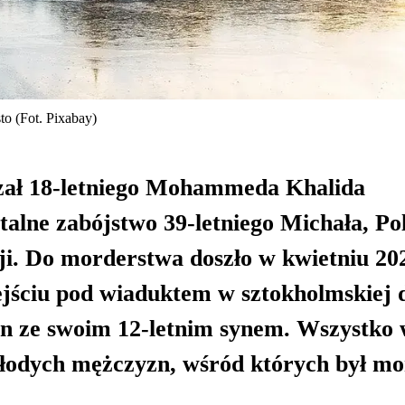
to (Fot. Pixabay)
zał 18-letniego Mohammeda Khalida
alne zabójstwo 39-letniego Michała, Po
i. Do morderstwa doszło w kwietniu 20
ejściu pod wiaduktem w sztokholmskiej d
en ze swoim 12-letnim synem. Wszystko
młodych mężczyzn, wśród których był mo