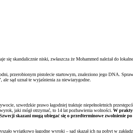
 się skandalicznie niski, zwłaszcza że Mohammed należał do lokalne
odni, przerobionym pistolecie startowym, znaleziono jego DNA. Spraw
, ale sąd uznał te wyjaśnienia za niewiarygodne.
wocie, szwedzkie prawo łagodniej traktuje niepełnoletnich przestępc
yrok, jaki mógł otrzymać, to 14 lat pozbawienia wolności.
W praktyc
 Szwecji skazani mogą ubiegać się o przedterminowe zwolnienie p
yszało wyjątkowo łagodne wyroki – sąd skazał ich na pobyt w zakład