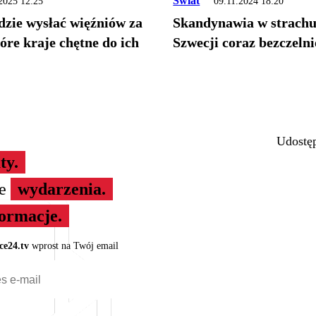
Świat
2025 12:25
09.11.2024 18:20
dzie wysłać więźniów za
Skandynawia w strachu
óre kraje chętne do ich
Szwecji coraz bezczelni
Udostęp
ty.
ze
wydarzenia.
formacje.
ce24.tv
wprost na Twój email