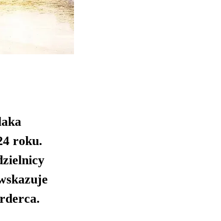
laka
24 roku.
zielnicy
 wskazuje
rderca.