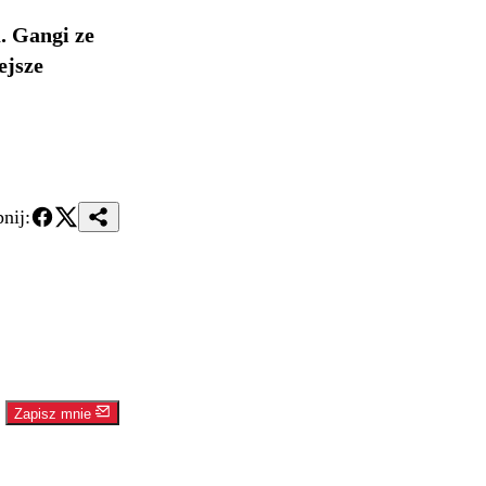
. Gangi ze
ejsze
nij:
Zapisz mnie