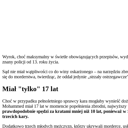
Wyrok, choć maksymalny w świetle obowiązujących przepisów, wydaje
znany policji od 13. roku życia.
Sąd nie miał wątpliwości co do winy oskarżonego – na narzędziu zbr
się do morderstwa, twierdząc, że oddał jedynie „strzały ostrzegawcze”
Miał "tylko" 17 lat
Choć w przypadku pełnoletniego sprawcy kara mogłaby wynieść doży
Mohammed miał 17 lat w momencie popełnienia zbrodni, najwyższy w
prawdopodobnie spędzi za kratami mniej niż 10 lat, ponieważ w
trzecich kary.
Dodatkowo trzech młodych mężczyzn, którzy ukrywali mordercę, usł