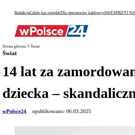
Redakcja
Gdzie nas oglądać
Dla operatorów kablowych
WESPRZYJ N
Strona główna
Świat
Świat
14 lat za zamordowan
dziecka – skandalicz
wPolsce24
opublikowano:
06.03.2025