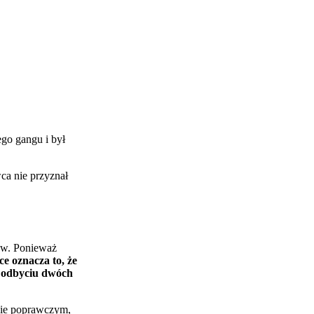
go gangu i był
ca nie przyznał
ów. Ponieważ
e oznacza to, że
o odbyciu dwóch
zie poprawczym,