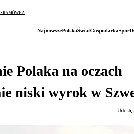
AS
RAMÓWKA
Najnowsze
Polska
Świat
Gospodarka
Sport
ie Polaka na oczach
nie niski wyrok w Szwe
Udostęp