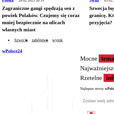
Polska
Świat
28.02.2025 20:55
03.02.
Zagraniczne gangi spędzają sen z
Szwecja bę
powiek Polaków. Czujemy się coraz
granicę. Kt
mniej bezpiecznie na ulicach
przyjęcia?
własnych miast
Szwecja
zabójstwo
wyrok
wPolsce24
Mocne
tema
Najważniejs
Rzetelne
in
Najlepsze newsy
wPols