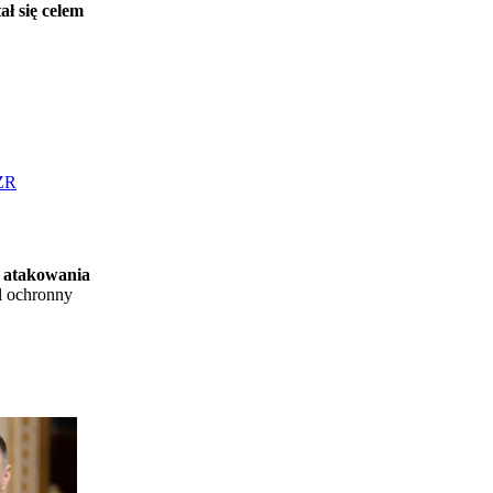
ał się celem
GZR
go atakowania
ol ochronny