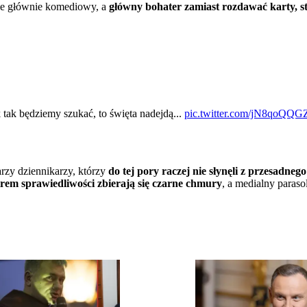
ale głównie komediowy, a
główny bohater zamiast rozdawać karty, st
tak będziemy szukać, to święta nadejdą...
pic.twitter.com/jN8qoQQ
arzy dziennikarzy, którzy
do tej pory raczej nie słynęli z przesadne
rem sprawiedliwości zbierają się czarne chmury
, a medialny paras