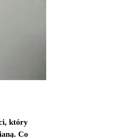
i, który
cianą. Co