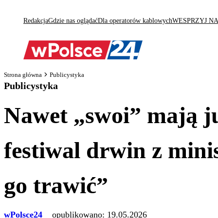
Redakcja
Gdzie nas oglądać
Dla operatorów kablowych
WESPRZYJ N
Strona główna
Publicystyka
Publicystyka
Nawet „swoi” mają 
festiwal drwin z mini
go trawić”
wPolsce24
opublikowano:
19.05.2026