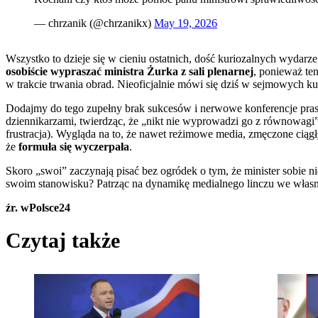
— chrzanik (@chrzanikx)
May 19, 2026
Wszystko to dzieje się w cieniu ostatnich, dość kuriozalnych wydarz
osobiście wypraszać ministra Żurka z sali plenarnej
, ponieważ ten
w trakcie trwania obrad. Nieoficjalnie mówi się dziś w sejmowych kul
Dodajmy do tego zupełny brak sukcesów i nerwowe konferencje praso
dziennikarzami, twierdząc, że „nikt nie wyprowadzi go z równowagi”
frustracja). Wygląda na to, że nawet reżimowe media, zmęczone ciąg
że
formuła się wyczerpała
.
Skoro „swoi” zaczynają pisać bez ogródek o tym, że minister sobie ni
swoim stanowisku? Patrząc na dynamikę medialnego linczu we własny
źr. wPolsce24
Czytaj także