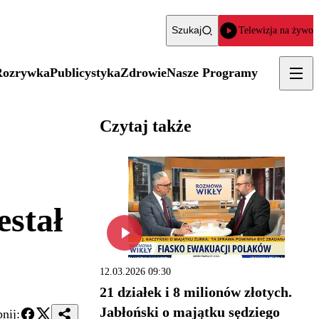
Szukaj
Telewizja na żywo
Rozrywka
Publicystyka
Zdrowie
Nasze Programy
Czytaj także
estał
12.03.2026 09:30
21 działek i 8 milionów złotych.
Jabłoński o majątku sędziego
nij: