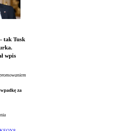
– tak Tusk
urka.
ł wpis
ie promowaniem
a wpadkę za
nia
CLlKEOY8