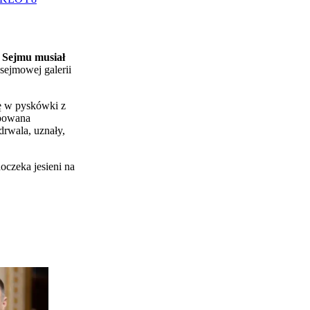
 Sejmu musiał
sejmowej galerii
ię w pyskówki z
ępowana
drwala, uznały,
oczeka jesieni na