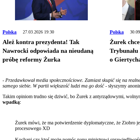
Polska
Polska
27.03.2026 19:30
30.09
Ależ kontra prezydenta! Tak
Żurek chce
Nawrocki odpowiada na nieudaną
Trybunału 
próbę reformy Żurka
o Giertych
- Przedawkował media społecznościowe. Zamiast skupić się na realne
samego siebie. W partii większość ludzi
ma go dość
- słyszymy anoni
Takim opiniom trudno się dziwić, bo Żurek z antyrządowymi, woln
wpadką
:
Żurek mówi, że ma potwierdzenie dyplomatyczne, że Ziobro j
procesowego XD
Kochani czy ktoś może pomóc panu ministrowi sprawiedliwości