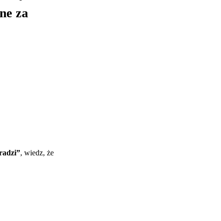
ne za
 radzi”
, wiedz, że