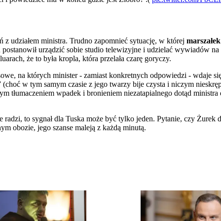
eń z udziałem ministra. Trudno zapomnieć sytuację, w której
marszałek
 postanowił urządzić sobie studio telewizyjne i udzielać wywiadów na 
uarach, że to była kropla, która przelała czarę goryczy.
we, na których minister - zamiast konkretnych odpowiedzi - wdaje s
 (choć w tym samym czasie z jego twarzy bije czysta i niczym nieskr
łym tłumaczeniem wpadek i bronieniem niezatapialnego dotąd ministra 
e radzi, to sygnał dla Tuska może być tylko jeden. Pytanie, czy Żurek d
m obozie, jego szanse maleją z każdą minutą.