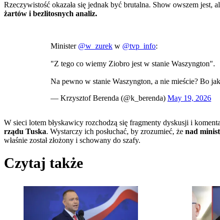
Rzeczywistość okazała się jednak być brutalna. Show owszem jest, 
żartów i bezlitosnych analiz.
Minister
@w_zurek
w
@tvp_info
:
"Z tego co wiemy Ziobro jest w stanie Waszyngton".
Na pewno w stanie Waszyngton, a nie mieście? Bo jak 
— Krzysztof Berenda (@k_berenda)
May 19, 2026
W sieci lotem błyskawicy rozchodzą się fragmenty dyskusji i koment
rządu Tuska
. Wystarczy ich posłuchać, by zrozumieć, że
nad minist
właśnie został złożony i schowany do szafy.
Czytaj także