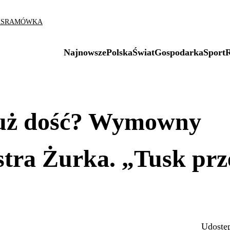
AS
RAMÓWKA
Najnowsze
Polska
Świat
Gospodarka
Sport
już dość? Wymowny
stra Żurka. „Tusk prz
Udostęp