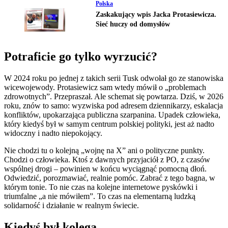
Polska
Zaskakujący wpis Jacka Protasiewicza.
Sieć huczy od domysłów
Potraficie go tylko wyrzucić?
W 2024 roku po jednej z takich serii Tusk odwołał go ze stanowiska
wicewojewody. Protasiewicz sam wtedy mówił o „problemach
zdrowotnych”. Przepraszał. Ale schemat się powtarza. Dziś, w 2026
roku, znów to samo: wyzwiska pod adresem dziennikarzy, eskalacja
konfliktów, upokarzająca publiczna szarpanina. Upadek człowieka,
który kiedyś był w samym centrum polskiej polityki, jest aż nadto
widoczny i nadto niepokojący.
Nie chodzi tu o kolejną „wojnę na X” ani o polityczne punkty.
Chodzi o człowieka. Ktoś z dawnych przyjaciół z PO, z czasów
wspólnej drogi – powinien w końcu wyciągnąć pomocną dłoń.
Odwiedzić, porozmawiać, realnie pomóc. Zabrać z tego bagna, w
którym tonie. To nie czas na kolejne internetowe pyskówki i
triumfalne „a nie mówiłem”. To czas na elementarną ludzką
solidarność i działanie w realnym świecie.
Kiedyś był kolegą...