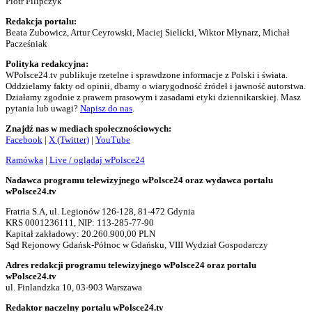
Piotr Filipczyk
Redakcja portalu:
Beata Zubowicz, Artur Ceyrowski, Maciej Sielicki, Wiktor Młynarz, Michał
Pacześniak
Polityka redakcyjna:
WPolsce24.tv publikuje rzetelne i sprawdzone informacje z Polski i świata.
Oddzielamy fakty od opinii, dbamy o wiarygodność źródeł i jawność autorstwa.
Działamy zgodnie z prawem prasowym i zasadami etyki dziennikarskiej. Masz
pytania lub uwagi?
Napisz do nas
.
Znajdź nas w mediach społecznościowych:
Facebook
|
X (Twitter)
|
YouTube
Ramówka
|
Live / oglądaj wPolsce24
Nadawca programu telewizyjnego wPolsce24 oraz wydawca portalu
wPolsce24.tv
Fratria S.A, ul. Legionów 126-128, 81-472 Gdynia
KRS 0001236111, NIP: 113-285-77-90
Kapitał zakładowy: 20.260.900,00 PLN
Sąd Rejonowy Gdańsk-Północ w Gdańsku, VIII Wydział Gospodarczy
Adres redakcji programu telewizyjnego wPolsce24 oraz portalu
wPolsce24.tv
ul. Finlandzka 10, 03-903 Warszawa
Redaktor naczelny portalu wPolsce24.tv