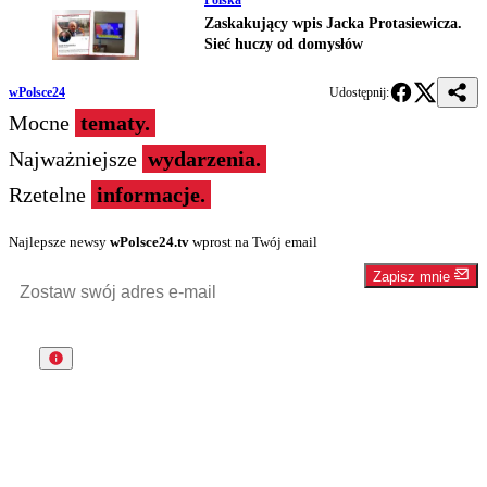
Polska
Zaskakujący wpis Jacka Protasiewicza.
Sieć huczy od domysłów
wPolsce24
Udostępnij:
Mocne
tematy.
Najważniejsze
wydarzenia.
Rzetelne
informacje.
Najlepsze newsy
wPolsce24.tv
wprost na Twój email
Zapisz mnie