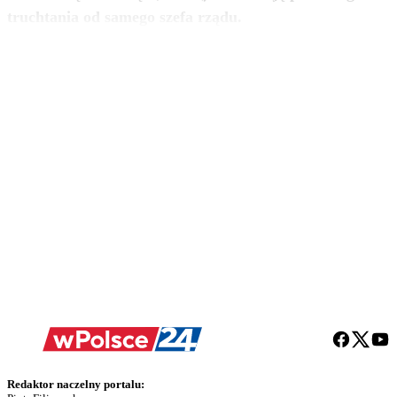
zobacz więcej
truchtania od samego szefa rządu.
Redaktor naczelny portalu: