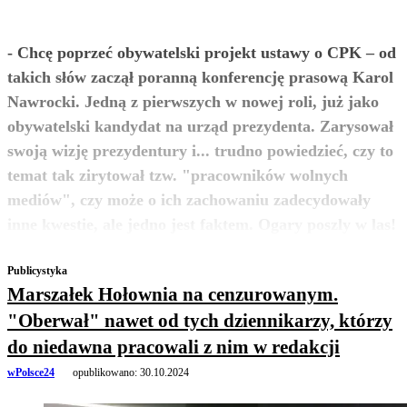
- Chcę poprzeć obywatelski projekt ustawy o CPK – od
takich słów zaczął poranną konferencję prasową Karol
Nawrocki. Jedną z pierwszych w nowej roli, już jako
obywatelski kandydat na urząd prezydenta. Zarysował
swoją wizję prezydentury i... trudno powiedzieć, czy to
temat tak zirytował tzw. "pracowników wolnych
mediów", czy może o ich zachowaniu zadecydowały
zobacz więcej
inne kwestie, ale jedno jest faktem. Ogary poszly w las!
Publicystyka
Marszałek Hołownia na cenzurowanym.
"Oberwał" nawet od tych dziennikarzy, którzy
do niedawna pracowali z nim w redakcji
wPolsce24
opublikowano:
30.10.2024