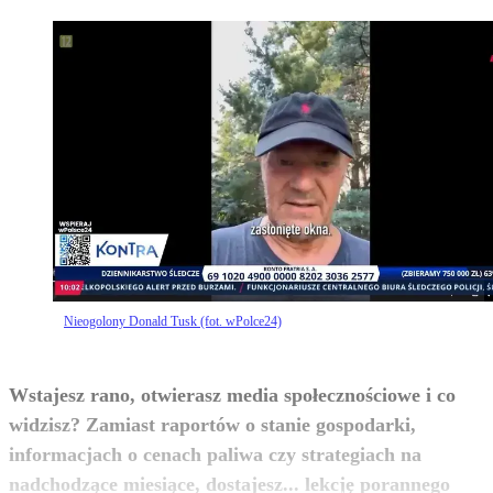
Nieogolony Donald Tusk (fot. wPolce24)
Wstajesz rano, otwierasz media społecznościowe i co
widzisz? Zamiast raportów o stanie gospodarki,
informacjach o cenach paliwa czy strategiach na
nadchodzące miesiące, dostajesz... lekcję porannego