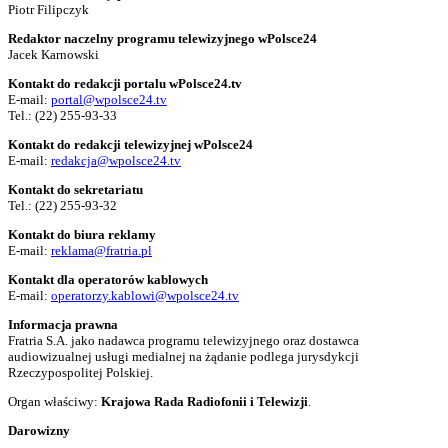
Piotr Filipczyk
Redaktor naczelny programu telewizyjnego wPolsce24
Jacek Karnowski
Kontakt do redakcji portalu wPolsce24.tv
E-mail:
portal@wpolsce24.tv
Tel.:
(22) 255-93-33
Kontakt do redakcji telewizyjnej wPolsce24
E-mail:
redakcja@wpolsce24.tv
Kontakt do sekretariatu
Tel.:
(22) 255-93-32
Kontakt do biura reklamy
E-mail:
reklama@fratria.pl
Kontakt dla operatorów kablowych
E-mail:
operatorzy.kablowi@wpolsce24.tv
Informacja prawna
Fratria S.A. jako nadawca programu telewizyjnego oraz dostawca
audiowizualnej usługi medialnej na żądanie podlega jurysdykcji
Rzeczypospolitej Polskiej.
Organ właściwy:
Krajowa Rada Radiofonii i Telewizji
.
Darowizny