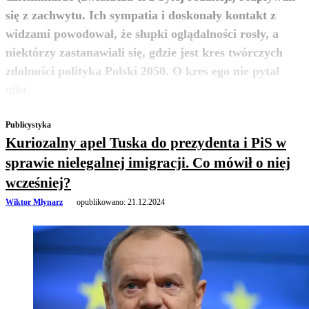
się z zachwytu. Ich sympatia i doskonały kontakt z
widzami powodował, że słupki oglądalności rosły, a
niektórzy zastanawiali się, gdzie jest kres twórczych
zdolności polityka Polski 2050. O kres ego nie pytał
zobacz więcej
nikt.
Publicystyka
Kuriozalny apel Tuska do prezydenta i PiS w
sprawie nielegalnej imigracji. Co mówił o niej
wcześniej?
Wiktor Młynarz
opublikowano:
21.12.2024