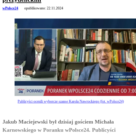
wPolsce24
opublikowano:
22.11.2024
Publicyści ocenili wyborcze szanse Karola Nawrockiego (fot. wPolsce24)
Jakub Maciejewski był dzisiaj gościem Michała
Karnowskiego w Poranku wPolsce24. Publicyści