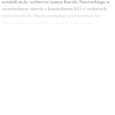
oceniali m.in. wyborcze szanse Karola Nawrockiego w
ewentualnym starciu z kandydatem KO w wyborach
prezydenckich. Warto posłuchać tej rozmowy, bo
zobacz więcej
zawiera kilka naprawdę ciekawych smaczków.