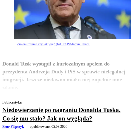
Zmienił zdanie czy taktykę? (fot. PAP/Marcin Obara)
Donald Tusk wystąpił z kuriozalnym apelem do
prezydenta Andrzeja Dudy i PiS w sprawie nielegalnej
imigracji. Jeszcze niedawno miał o niej zupełnie inne
zobacz więcej
zdanie.
Publicystyka
Niedowierzanie po nagraniu Donalda Tuska.
Co się mu stało? Jak on wygląda?
Piotr Filipczyk
opublikowano:
05.08.2026