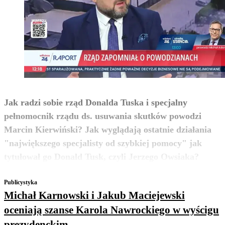
Jak radzi sobie rząd Donalda Tuska i specjalny
pełnomocnik rządu ds. usuwania skutków powodzi
Marcin Kierwiński? Jak wyglądają ostatnie działania
"największego specjalisty od szybkiej pomocy" jak
zobacz więcej
tytułował go Donald Tusk, czyli Jerzego Owsiaka?
Publicystyka
Michał Karnowski i Jakub Maciejewski
oceniają szanse Karola Nawrockiego w wyścigu
prezydenckim