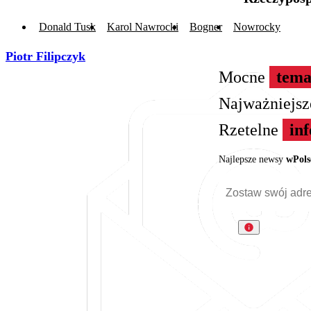
Donald Tusk
Karol Nawrocki
Bogner
Nowrocky
Piotr Filipczyk
Mocne
tema
Najważniejs
Rzetelne
in
Najlepsze newsy
wPols