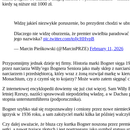
kiedy są niższe niż 1000 zł.
Widzę jakieś niezwykłe poruszenie, bo prezydent chodzi w ubr
Dlaczego nie widzę oburzenia, że premier uwielbia paradować w
jego nazwiska?
pic.twitter.com/toIjcHHvpB
— Marcin Pieńkowski (@MarcinPRZE)
February 11, 2026
Przypomnijmy jednak dzieje tej firmy. Historia marki Bogner sięga 19
przez narciarza Willy’ego Bognera Seniora jako mały sklep z narcia
narciarzem i przedsiębiorcą, który wraz z żoną rozwijał markę w kier
Monachium, czy z czymś się to kojarzy? Może warto zatem sięgnąć c
Z internetowej encyklopedii dowiemy się już ciut więcej. Sam Willy B
letniej Rzeszy, naziści sprawowali niepodzielną władzę, a w Dachau 
stopnia untersturmführera (podporucznika).
Bogner szybko stał się rozpoznawalny i ceniony przez nowe niemiecki
igrzysk w 1936 roku, a sam założyciel marki kilka lat później walczył
Czy dalej uważacie, że bluza czy kurtka Bogner noszona przez premie
setki, a nawet tysiące złotych i jest postrzegany jako symbol statusu s