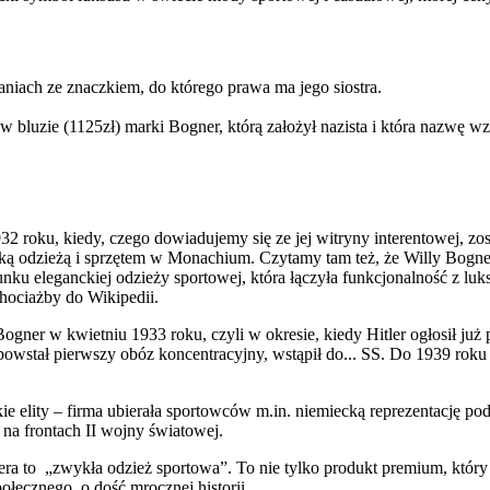
aniach ze znaczkiem, do którego prawa ma jego siostra.
 bluzie (1125zł) marki Bogner, którą założył nazista i która nazwę wz
32 roku, kiedy, czego dowiadujemy się ze jej witryny interentowej, zos
rską odzieżą i sprzętem w Monachium. Czytamy tam też, że Willy Bogne
unku eleganckiej odzieży sportowej, która łączyła funkcjonalność z lu
hociażby do Wikipedii.
ogner w kwietniu 1933 roku, czyli w okresie, kiedy Hitler ogłosił już
powstał pierwszy obóz koncentracyjny, wstąpił do... SS. Do 1939 roku 
e elity – firma ubierała sportowców m.in. niemiecką reprezentację pod
 na frontach II wojny światowej.
ra to „zwykła odzież sportowa”. To nie tylko produkt premium, który 
połecznego, o dość mrocznej historii.