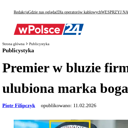
Redakcja
Gdzie nas oglądać
Dla operatorów kablowych
WESPRZYJ N
Strona główna
Publicystyka
Publicystyka
Premier w bluzie firm
ulubiona marka bog
Piotr Filipczyk
opublikowano:
11.02.2026