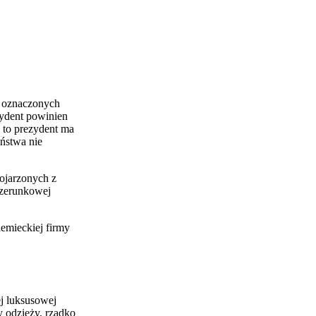
h oznaczonych
zydent powinien
, to prezydent ma
aństwa nie
ojarzonych z
wizerunkowej
iemieckiej firmy
ej luksusowej
y odzieży, rzadko