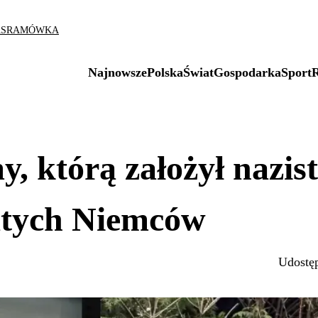
AS
RAMÓWKA
Najnowsze
Polska
Świat
Gospodarka
Sport
y, którą założył nazist
atych Niemców
Udostęp