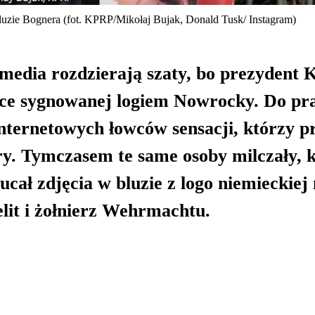
e Bognera (fot. KPRP/Mikołaj Bujak, Donald Tusk/ Instagram)
media rozdzierają szaty, bo prezydent 
apce sygnowanej logiem Nowrocky. Do pr
internetowych łowców sensacji, którzy p
fery. Tymczasem te same osoby milczały, k
ucał zdjęcia w bluzie z logo niemieckiej
elit i żołnierz Wehrmachtu.