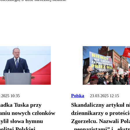
Polska
.2025 10:35
23.03.2025 12:15
adka Tuska przy
Skandaliczny artykuł n
aniu nowych członków
dziennikarzy o proteści
ylił słowa hymnu
Zgorzelcu. Nazwali Po
litej Polskiej
„neonazistami” i „ekst