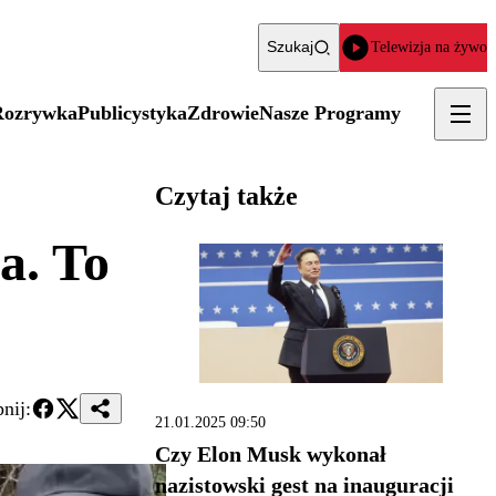
Szukaj
Telewizja na żywo
Rozrywka
Publicystyka
Zdrowie
Nasze Programy
Czytaj także
a. To
nij:
21.01.2025 09:50
Czy Elon Musk wykonał
nazistowski gest na inauguracji