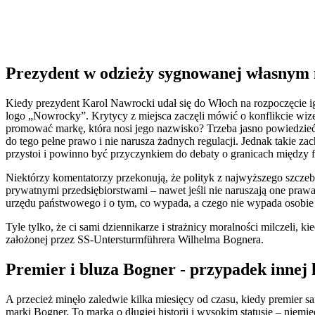
Prezydent w odzieży sygnowanej własnym
Kiedy prezydent Karol Nawrocki udał się do Włoch na rozpoczęcie i
logo „Nowrocky”. Krytycy z miejsca zaczęli mówić o konflikcie wiz
promować markę, która nosi jego nazwisko? Trzeba jasno powiedzieć – 
do tego pełne prawo i nie narusza żadnych regulacji. Jednak takie z
przystoi i powinno być przyczynkiem do debaty o granicach między 
Niektórzy komentatorzy przekonują, że polityk z najwyższego szcze
prywatnymi przedsiębiorstwami – nawet jeśli nie naruszają one prawa
urzędu państwowego i o tym, co wypada, a czego nie wypada osobie 
Tyle tylko, że ci sami dziennikarze i strażnicy moralności milczeli, 
założonej przez SS-Untersturmführera Wilhelma Bognera.
Premier i bluza Bogner - przypadek innej
A przecież minęło zaledwie kilka miesięcy od czasu, kiedy premier 
marki Bogner. To marka o długiej historii i wysokim statusie – niemi