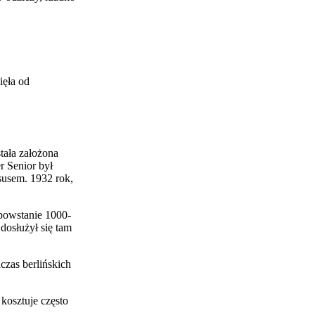
ięła od
tała założona
r Senior był
ksusem. 1932 rok,
 powstanie 1000-
dosłużył się tam
czas berlińskich
kosztuje często