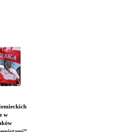
iemieckich
e w
laków
remistami”