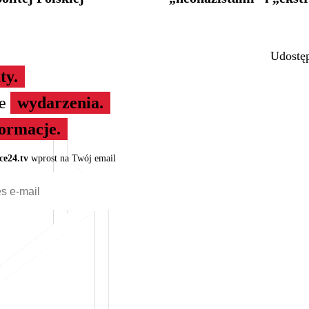
Udostęp
ty.
ze
wydarzenia.
formacje.
ce24.tv
wprost na Twój email