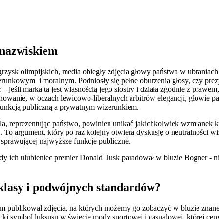
 nazwiskiem
grzysk olimpijskich, media obiegły zdjęcia głowy państwa w ubraniac
erunkowym i moralnym. Podniosły się pełne oburzenia głosy, czy pre
jeśli marka ta jest własnością jego siostry i działa zgodnie z prawem
achowanie, w oczach lewicowo-liberalnych arbitrów elegancji, głowie p
funkcją publiczną a prywatnym wizerunkiem.
bla, reprezentując państwo, powinien unikać jakichkolwiek wzmianek k
. To argument, który po raz kolejny otwiera dyskusję o neutralności 
sprawującej najwyższe funkcje publiczne.
kiedy ich ulubieniec premier Donald Tusk paradował w bluzie Bogner - n
 klasy i podwójnych standardów?
sam publikował zdjęcia, na których możemy go zobaczyć w bluzie znan
ecki symbol luksusu w świecie mody sportowej i casualowej, której cen