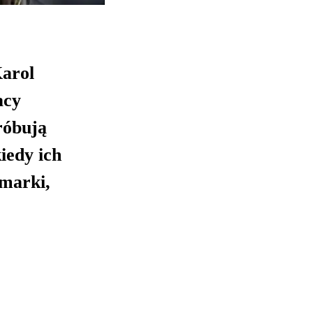
Karol
acy
róbują
iedy ich
 marki,