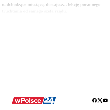
nadchodzące miesiące, dostajesz... lekcję porannego
zobacz więcej
truchtania od samego szefa rządu.