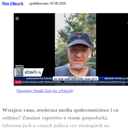
Piotr Filipczyk
opublikowano:
05.08.2026
Nieogolony Donald Tusk (fot. wPolce24)
Wstajesz rano, otwierasz media społecznościowe i co
widzisz? Zamiast raportów o stanie gospodarki,
informacjach o cenach paliwa czy strategiach na