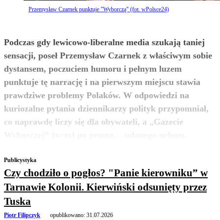
Przemysław Czarnek punktuje "Wyborczą" (fot. wPolsce24)
Podczas gdy lewicowo-liberalne media szukają taniej
sensacji, poseł Przemysław Czarnek z właściwym sobie
dystansem, poczuciem humoru i pełnym luzem
punktuje tę narrację i na pierwszym miejscu stawia
prawdziwe problemy Polaków. W odpowiedzi na
kuriozalne pytania dziennikarzy polityk przypomniał,
co naprawdę liczy się dla obywateli, a „Gazecie
zobacz więcej
Wyborczej” życzył po prostu… udanego urlopu.
Publicystyka
Czy chodziło o pogłos? "Panie kierowniku” w
Tarnawie Kolonii. Kierwiński odsunięty przez
Tuska
Piotr Filipczyk
opublikowano:
31.07.2026