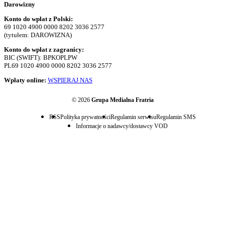
Darowizny
Konto do wpłat z Polski:
69 1020 4900 0000 8202 3036 2577
(tytułem: DAROWIZNA)
Konto do wpłat z zagranicy:
BIC (SWIFT): BPKOPLPW
PL69 1020 4900 0000 8202 3036 2577
Wpłaty online:
WSPIERAJ NAS
© 2026
Grupa Medialna Fratria
RSS
Polityka prywatności
Regulamin serwisu
Regulamin SMS
Informacje o nadawcy/dostawcy VOD