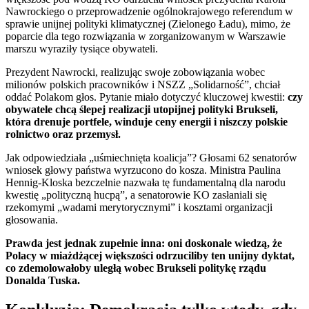
Nawrockiego o przeprowadzenie ogólnokrajowego referendum w
sprawie unijnej polityki klimatycznej (Zielonego Ładu), mimo, że
poparcie dla tego rozwiązania w zorganizowanym w Warszawie
marszu wyraziły tysiące obywateli.
Prezydent Nawrocki, realizując swoje zobowiązania wobec
milionów polskich pracowników i NSZZ „Solidarność”, chciał
oddać Polakom głos. Pytanie miało dotyczyć kluczowej kwestii:
czy
obywatele chcą ślepej realizacji utopijnej polityki Brukseli,
która drenuje portfele, winduje ceny energii i niszczy polskie
rolnictwo oraz przemysł.
Jak odpowiedziała „uśmiechnięta koalicja”? Głosami 62 senatorów
wniosek głowy państwa wyrzucono do kosza. Ministra Paulina
Hennig-Kloska bezczelnie nazwała tę fundamentalną dla narodu
kwestię „polityczną hucpą”, a senatorowie KO zasłaniali się
rzekomymi „wadami merytorycznymi” i kosztami organizacji
głosowania.
Prawda jest jednak zupełnie inna: oni doskonale wiedzą, że
Polacy w miażdżącej większości odrzuciliby ten unijny dyktat,
co zdemolowałoby uległą wobec Brukseli politykę rządu
Donalda Tuska.