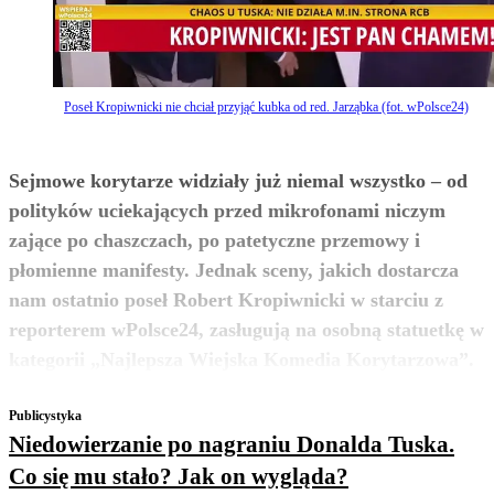
Poseł Kropiwnicki nie chciał przyjąć kubka od red. Jarząbka (fot. wPolsce24)
Sejmowe korytarze widziały już niemal wszystko – od
polityków uciekających przed mikrofonami niczym
zające po chaszczach, po patetyczne przemowy i
płomienne manifesty. Jednak sceny, jakich dostarcza
nam ostatnio poseł Robert Kropiwnicki w starciu z
reporterem wPolsce24, zasługują na osobną statuetkę w
zobacz więcej
kategorii „Najlepsza Wiejska Komedia Korytarzowa”.
Publicystyka
Niedowierzanie po nagraniu Donalda Tuska.
Co się mu stało? Jak on wygląda?