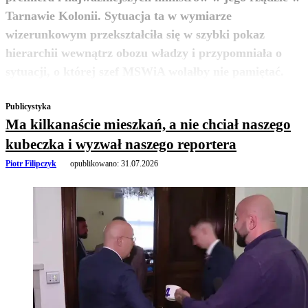
Tarnawie Kolonii. Sytuacja ta w wymiarze
wizerunkowym przekształciła się w szybki pokaz
hierarchii wewnątrz obozu władzy i przypomniała o
zobacz więcej
sytuacji, o której szef MSWiA wolałby nie pamiętać.
Publicystyka
Ma kilkanaście mieszkań, a nie chciał naszego
kubeczka i wyzwał naszego reportera
Piotr Filipczyk
opublikowano:
31.07.2026