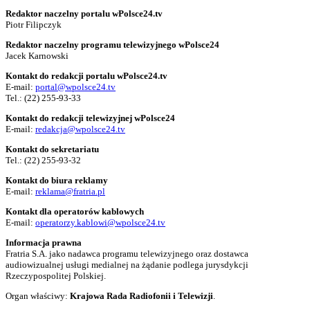
Redaktor naczelny portalu wPolsce24.tv
Piotr Filipczyk
Redaktor naczelny programu telewizyjnego wPolsce24
Jacek Karnowski
Kontakt do redakcji portalu wPolsce24.tv
E-mail:
portal@wpolsce24.tv
Tel.:
(22) 255-93-33
Kontakt do redakcji telewizyjnej wPolsce24
E-mail:
redakcja@wpolsce24.tv
Kontakt do sekretariatu
Tel.:
(22) 255-93-32
Kontakt do biura reklamy
E-mail:
reklama@fratria.pl
Kontakt dla operatorów kablowych
E-mail:
operatorzy.kablowi@wpolsce24.tv
Informacja prawna
Fratria S.A. jako nadawca programu telewizyjnego oraz dostawca
audiowizualnej usługi medialnej na żądanie podlega jurysdykcji
Rzeczypospolitej Polskiej.
Organ właściwy:
Krajowa Rada Radiofonii i Telewizji
.