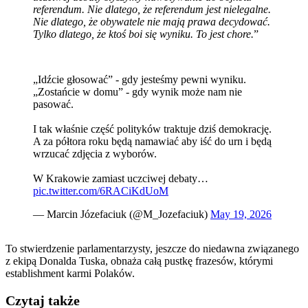
referendum. Nie dlatego, że referendum jest nielegalne.
Nie dlatego, że obywatele nie mają prawa decydować.
Tylko dlatego, że ktoś boi się wyniku. To jest chore.
”
„Idźcie głosować” - gdy jesteśmy pewni wyniku.
„Zostańcie w domu” - gdy wynik może nam nie
pasować.
I tak właśnie część polityków traktuje dziś demokrację.
A za półtora roku będą namawiać aby iść do urn i będą
wrzucać zdjęcia z wyborów.
W Krakowie zamiast uczciwej debaty…
pic.twitter.com/6RACiKdUoM
— Marcin Józefaciuk (@M_Jozefaciuk)
May 19, 2026
To stwierdzenie parlamentarzysty, jeszcze do niedawna związanego
z ekipą Donalda Tuska, obnaża całą pustkę frazesów, którymi
establishment karmi Polaków.
Czytaj także