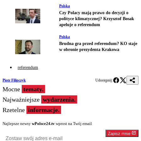
Polska
Czy Polacy mają prawo do decyzji o
polityce klimatycznej? Krzysztof Bosak
apeluje o referendum
Polska
Brudna gra przed referendum? KO staje
w obronie prezydenta Krakowa
referendum
Piotr Filipczyk
Udostępnij:
Mocne
tematy.
Najważniejsze
wydarzenia.
Rzetelne
informacje.
Najlepsze newsy
wPolsce24.tv
wprost na Twój email
Zapisz mnie