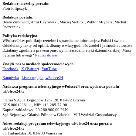
Redaktor naczelny portalu:
Piotr Filipczyk
Redakcja portalu:
Beata Zubowicz, Artur Ceyrowski, Maciej Sielicki, Wiktor Młynarz, Michał
Pacześniak
Polityka redakcyjna:
WPolsce24.tv publikuje rzetelne i sprawdzone informacje z Polski i świata.
Oddzielamy fakty od opinii, dbamy o wiarygodność źródeł i jawność autorstwa.
Działamy zgodnie z prawem prasowym i zasadami etyki dziennikarskiej. Masz
pytania lub uwagi?
Napisz do nas
.
Znajdź nas w mediach społecznościowych:
Facebook
|
X (Twitter)
|
YouTube
Ramówka
|
Live / oglądaj wPolsce24
Nadawca programu telewizyjnego wPolsce24 oraz wydawca portalu
wPolsce24.tv
Fratria S.A, ul. Legionów 126-128, 81-472 Gdynia
KRS 0001236111, NIP: 113-285-77-90
Kapitał zakładowy: 20.260.900,00 PLN
Sąd Rejonowy Gdańsk-Północ w Gdańsku, VIII Wydział Gospodarczy
Adres redakcji programu telewizyjnego wPolsce24 oraz portalu
wPolsce24.tv
ul. Finlandzka 10, 03-903 Warszawa