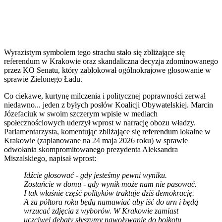
Wyrazistym symbolem tego strachu stało się zbliżające się
referendum w Krakowie oraz skandaliczna decyzja zdominowanego
przez KO Senatu, który zablokował ogólnokrajowe głosowanie w
sprawie Zielonego Ładu.
Co ciekawe, kurtynę milczenia i politycznej poprawności zerwał
niedawno... jeden z byłych posłów Koalicji Obywatelskiej. Marcin
Józefaciuk w swoim szczerym wpisie w mediach
społecznościowych uderzył wprost w narrację obozu władzy.
Parlamentarzysta, komentując zbliżające się referendum lokalne w
Krakowie (zaplanowane na 24 maja 2026 roku) w sprawie
odwołania skompromitowanego prezydenta Aleksandra
Miszalskiego, napisał wprost:
Idźcie głosować - gdy jesteśmy pewni wyniku.
Zostańcie w domu - gdy wynik może nam nie pasować.
I tak właśnie część polityków traktuje dziś demokrację.
A za półtora roku będą namawiać aby iść do urn i będą
wrzucać zdjęcia z wyborów. W Krakowie zamiast
uczciwej debaty słyszymy nawoływanie do bojkotu