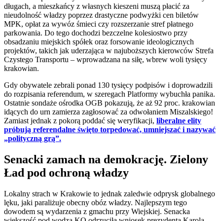
długach, a mieszkańcy z własnych kieszeni muszą płacić za
nieudolność władzy poprzez drastyczne podwyżki cen biletów
MPK, opłat za wywóz śmieci czy rozszerzanie stref płatnego
parkowania. Do tego dochodzi bezczelne kolesiostwo przy
obsadzaniu miejskich spółek oraz forsowanie ideologicznych
projektów, takich jak uderzająca w najuboższych kierowców Strefa
Czystego Transportu – wprowadzana na siłę, wbrew woli tysięcy
krakowian.
Gdy obywatele zebrali ponad 130 tysięcy podpisów i doprowadzili
do rozpisania referendum, w szeregach Platformy wybuchła panika.
Ostatnie sondaże ośrodka OGB pokazują, że aż 92 proc. krakowian
idących do urn zamierza zagłosować za odwołaniem Miszalskiego!
Zamiast jednak z pokorą poddać się weryfikacji,
liberalne elity
próbują referendalne święto torpedować, umniejszać i nazywać
„polityczną grą”.
Senacki zamach na demokrację. Zielony
Ład pod ochroną władzy
Lokalny strach w Krakowie to jednak zaledwie odprysk globalnego
lęku, jaki paraliżuje obecny obóz władzy. Najlepszym tego
dowodem są wydarzenia z gmachu przy Wiejskiej. Senacka
większość pod wodzą KO odrzuciła wniosek prezydenta Karola