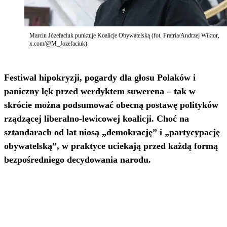
Marcin Józefaciuk punktuje Koalicje Obywatelską (fot. Fratria/Andrzej Wiktor,
x.com/@M_Jozefaciuk)
Festiwal hipokryzji, pogardy dla głosu Polaków i
paniczny lęk przed werdyktem suwerena – tak w
skrócie można podsumować obecną postawę polityków
rządzącej liberalno-lewicowej koalicji. Choć na
sztandarach od lat niosą „demokrację” i „partycypację
obywatelską”, w praktyce uciekają przed każdą formą
bezpośredniego decydowania narodu.