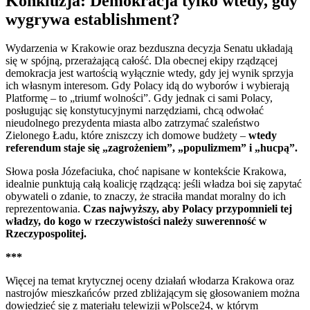
Konkluzja: Demokracja tylko wtedy, gdy
wygrywa establishment?
Wydarzenia w Krakowie oraz bezduszna decyzja Senatu układają
się w spójną, przerażającą całość. Dla obecnej ekipy rządzącej
demokracja jest wartością wyłącznie wtedy, gdy jej wynik sprzyja
ich własnym interesom. Gdy Polacy idą do wyborów i wybierają
Platformę – to „triumf wolności”. Gdy jednak ci sami Polacy,
posługując się konstytucyjnymi narzędziami, chcą odwołać
nieudolnego prezydenta miasta albo zatrzymać szaleństwo
Zielonego Ładu, które zniszczy ich domowe budżety –
wtedy
referendum staje się „zagrożeniem”, „populizmem” i „hucpą”.
Słowa posła Józefaciuka, choć napisane w kontekście Krakowa,
idealnie punktują całą koalicję rządzącą: jeśli władza boi się zapytać
obywateli o zdanie, to znaczy, że straciła mandat moralny do ich
reprezentowania.
Czas najwyższy, aby Polacy przypomnieli tej
władzy, do kogo w rzeczywistości należy suwerenność w
Rzeczypospolitej.
***
Więcej na temat krytycznej oceny działań włodarza Krakowa oraz
nastrojów mieszkańców przed zbliżającym się głosowaniem można
dowiedzieć się z materiału telewizji wPolsce24, w którym