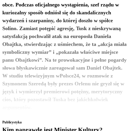
obce. Podczas oficjalnego wystąpienia, szef rządu w
kuriozalny sposób odniósł się do skandalicznych
wydarzeń i szarpaniny, do której doszło w spółce
Solino. Zamiast potępić agresję, Tusk z nieskrywaną
satysfakcją pochwalił atak na europosła Daniela
Obajtka, stwierdzając z uśmiechem, że ta „akcja miała
symboliczny wymiar” i „pokazała właściwe miejsce
panu Obajtkowi”. Na te prowokacyjne i pełne pogardy
słowa błyskawicznie zareagował sam Daniel Obajtek.
W studiu telewizyjnym wPolsce24, w rozmowie z
Szymonem Szeredą były prezes Orlenu nie gryzł się w
język i wymierzył premierowi potężny, merytoryczny
cios, który pozostawił Tuska bez jakichkolwiek
zobacz więcej
argumentów.
Publicystyka
Kim naprawdę jest Minister Kultury?