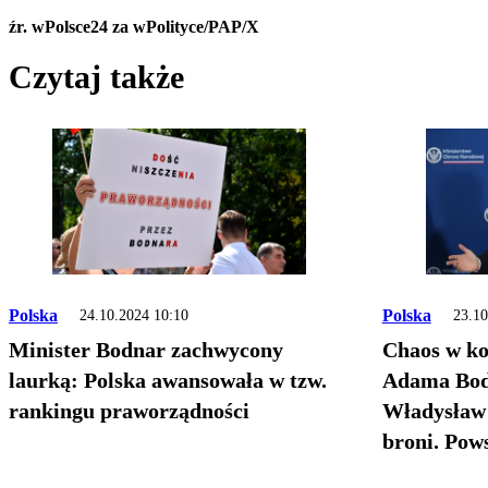
źr. wPolsce24 za wPolityce/PAP/X
Czytaj także
Polska
Polska
24.10.2024 10:10
23.10
Minister Bodnar zachwycony
Chaos w ko
laurką: Polska awansowała w tzw.
Adama Bodn
rankingu praworządności
Władysław
broni. Pows