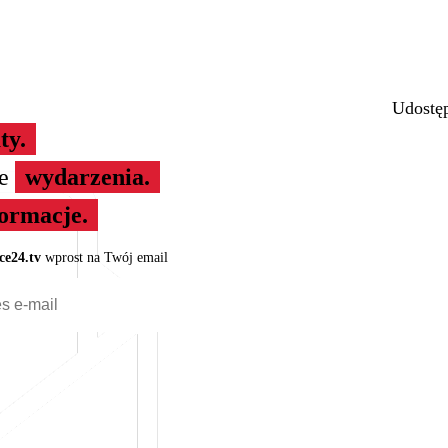
Udostęp
ty.
ze
wydarzenia.
formacje.
ce24.tv
wprost na Twój email