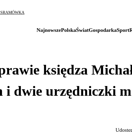
AS
RAMÓWKA
Najnowsze
Polska
Świat
Gospodarka
Sport
sprawie księdza Micha
 i dwie urzędniczki 
Udostęp