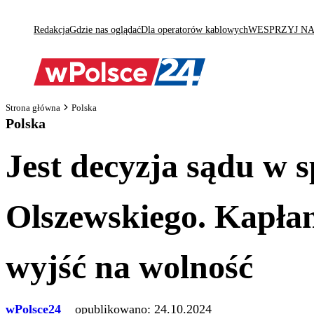
Redakcja
Gdzie nas oglądać
Dla operatorów kablowych
WESPRZYJ N
Strona główna
Polska
Polska
Jest decyzja sądu w 
Olszewskiego. Kapłan
wyjść na wolność
wPolsce24
opublikowano:
24.10.2024