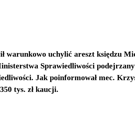
ł warunkowo uchylić areszt księdzu Mi
nisterstwa Sprawiedliwości podejrzan
edliwości. Jak poinformował mec. Krzy
50 tys. zł kaucji.