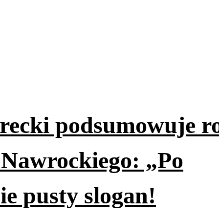
erecki podsumowuje r
 Nawrockiego: „Po
ie pusty slogan!