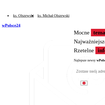
ks. Olszewski
ks. Michał Olszewski
wPolsce24
Mocne
tema
Najważniejs
Rzetelne
in
Najlepsze newsy
wPols