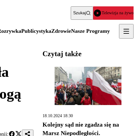
Szukaj
Telewizja na żywo
Rozrywka
Publicystyka
Zdrowie
Nasze Programy
Czytaj także
ła
mogą
18.10.2024 18:30
Kolejny sąd nie zgadza się na
Marsz Niepodległości.
nij: