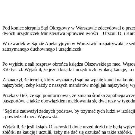
Pod koniec sierpnia Sąd Okręgowy w Warszawie zdecydował o przedł
dwóch urzędniczek Ministerstwa Sprawiedliwości – Urszuli D. i Karol
W czwartek w Sądzie Apelacyjnym w Warszawie rozpatrywała je sędz
zatrzymanego duchownego i urzędniczek.
Po wyjściu z sali rozpraw obrońca księdza Olszewskiego mec. Wąsowsk
350 tys. zł. Wyjaśnił, że jeżeli ksiądz i urzędniczki wpłacą kaucję, to
Zaznaczył, że termin, który wyznaczył sąd na wpłatę kaucji na konto 
najszybciej, żeby każdy z naszych mandatów mógł jak najszybciej w
Przekazał też, że sąd poinformował, że zmiana środka zapobiegawcze
paszportów, a także obowiązkiem meldowania się dwa razy w tygodniu
"Sąd nie zauważył żadnych podstaw, by trzymać tych ludzi w izolacji
- powiedział mec. Wąsowski.
Wyjaśnił, że jeśli ksiądz Olszewski i dwie urzędniczki nie będą wpły
zbiórki na kaucję i uczulił, żeby nie dać się oszukać na takie zbiórki.