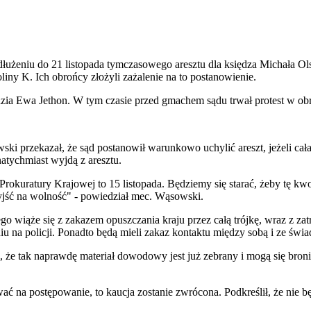
użeniu do 21 listopada tymczasowego aresztu dla księdza Michała Ol
iny K. Ich obrońcy złożyli zażalenie na to postanowienie.
ia Ewa Jethon. W tym czasie przed gmachem sądu trwał protest w ob
i przekazał, że sąd postanowił warunkowo uchylić areszt, jeżeli cała
 natychmiast wyjdą z aresztu.
Prokuratury Krajowej to 15 listopada. Będziemy się starać, żeby tę kwo
yjść na wolność" - powiedział mec. Wąsowski.
go wiąże się z zakazem opuszczania kraju przez całą trójkę, wraz z z
 na policji. Ponadto będą mieli zakaz kontaktu między sobą i ze świ
, że tak naprawdę materiał dowodowy jest już zebrany i mogą się broni
wać na postępowanie, to kaucja zostanie zwrócona. Podkreślił, że nie b