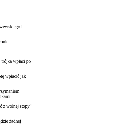
szewskiego i
ronie
 trójka wpłaci po
tę wpłacić jak
atrzymaniem
adkami.
ć z wolnej stopy"
ędzie żadnej