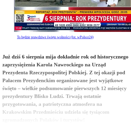
To będzie prawdziwe święto wolności (fot. wPolsce24)
Już dziś 6 sierpnia mija dokładnie rok od historycznego
zaprzysiężenia Karola Nawrockiego na Urząd
Prezydenta Rzeczypospolitej Polskiej. Z tej okazji pod
Pałacem Prezydenckim organizowane jest wyjątkowe
święto – wielkie podsumowanie pierwszych 12 miesięcy
prezydentury Blisko Ludzi. Trwają ostatnie
przygotowania, a patriotyczna atmosfera na
Krakowskim Przedmieściu udziela się tysiącom
zobacz więcej
zgromadzonych Polaków i turystów!