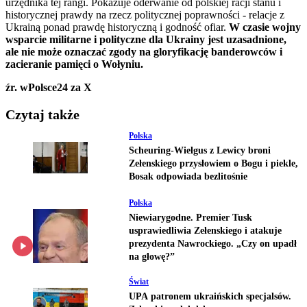
urzędnika tej rangi. Pokazuje oderwanie od polskiej racji stanu i
historycznej prawdy na rzecz politycznej poprawności - relacje z
Ukrainą ponad prawdę historyczną i godność ofiar.
W czasie wojny
wsparcie militarne i polityczne dla Ukrainy jest uzasadnione,
ale nie może oznaczać zgody na gloryfikację banderowców i
zacieranie pamięci o Wołyniu.
źr. wPolsce24 za X
Czytaj także
Polska
Scheuring-Wielgus z Lewicy broni
Zełenskiego przysłowiem o Bogu i piekle,
Bosak odpowiada bezlitośnie
Polska
Niewiarygodne. Premier Tusk
usprawiedliwia Zełenskiego i atakuje
prezydenta Nawrockiego. „Czy on upadł
na głowę?”
Świat
UPA patronem ukraińskich specjalsów.