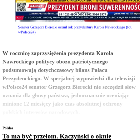
Senator Grzegorz Bierecki ocenił rok prezydentury Karola Nawrockiego (fot.
wPolsce24)
W rocznicę zaprzysiężenia prezydenta Karola
Nawrockiego politycy obozu patriotycznego
podsumowują dotychczasowy bilans Pałacu
Prezydenckiego. W specjalnej wypowiedzi dla telewizji
wPolsce24 senator Grzegorz Bierecki nie szczędził słów
uznania dla głowy państwa, jednoznacznie oceniając
minione 12 miesięcy jako czas absolutnej ochrony
zobacz więcej
polskich interesów narodowych.
Polska
To ma być przełom. Kaczyński o oknie