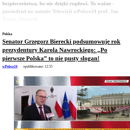
bezpieczeństwa, bo nie dzięki rządowi. To ważne -
powiedział na antenie Telewizji wPolsce24 prof. Jan
zobacz więcej
Żaryn, historyk.
Polska
Senator Grzegorz Bierecki podsumowuje rok
prezydentury Karola Nawrockiego: „Po
pierwsze Polska” to nie pusty slogan!
wPolsce24
opublikowano:
12:55