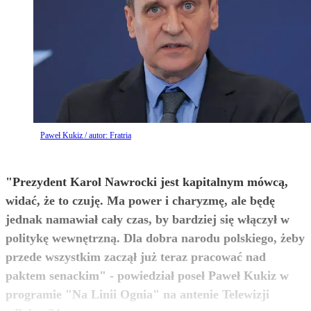
Paweł Kukiz / autor: Fratria
"Prezydent Karol Nawrocki jest kapitalnym mówcą,
widać, że to czuję. Ma power i charyzmę, ale będę
jednak namawiał cały czas, by bardziej się włączył w
politykę wewnętrzną. Dla dobra narodu polskiego, żeby
przede wszystkim zaczął już teraz pracować nad
paktem senackim" - powiedział poseł Paweł Kukiz w
programie "Na Linii Ognia" na antenie Telewizji
zobacz więcej