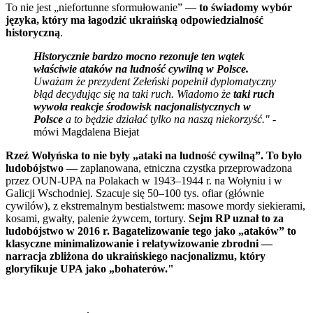
To nie jest „niefortunne sformułowanie” —
to świadomy wybór
języka, który ma łagodzić ukraińską odpowiedzialność
historyczną
.
Historycznie bardzo mocno rezonuje ten wątek
właściwie ataków na ludność cywilną w Polsce.
Uważam że prezydent Zełeński popełnił dyplomatyczny
błąd decydując się na taki ruch. Wiadomo że
taki ruch
wywoła reakcje środowisk nacjonalistycznych w
Polsce
a to będzie działać tylko na naszą niekorzyść."
-
mówi Magdalena Biejat
Rzeź Wołyńska to nie były „ataki na ludność cywilną”. To było
ludobójstwo
— zaplanowana, etniczna czystka przeprowadzona
przez OUN-UPA na Polakach w 1943–1944 r. na Wołyniu i w
Galicji Wschodniej. Szacuje się 50–100 tys. ofiar (głównie
cywilów), z ekstremalnym bestialstwem: masowe mordy siekierami,
kosami, gwałty, palenie żywcem, tortury.
Sejm RP uznał to za
ludobójstwo w 2016 r. Bagatelizowanie tego jako „ataków” to
klasyczne minimalizowanie i relatywizowanie zbrodni —
narracja zbliżona do ukraińskiego nacjonalizmu, który
gloryfikuje UPA jako „bohaterów."