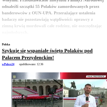
odnaleźli szczątki 55 Polaków zamordowanych przez
banderowców z OUN-UPA. Przerażające ustalenia
badaczy nie pozostawiają wątpliwości: oprawcy z
zimną krwią mordowali całe rodziny, nie oszczędzając
zobacz więcej
najmłodszych.
Polska
Szykuje się wspaniałe święto Polaków pod
Pałacem Prezydenckim!
wPolsce24
opublikowano:
12:36