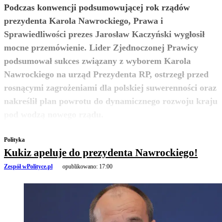
Podczas konwencji podsumowującej rok rządów
prezydenta Karola Nawrockiego, Prawa i
Sprawiedliwości prezes Jarosław Kaczyński wygłosił
mocne przemówienie. Lider Zjednoczonej Prawicy
podsumował sukces związany z wyborem Karola
Nawrockiego na urząd Prezydenta RP, ostrzegł przed
rosnącymi zagrożeniami dla polskiej suwerenności oraz
nakreślił plan powrotu do dynamicznego rozwoju kraju
zobacz więcej
pod wodzą nowego rządu.
Polityka
Kukiz apeluje do prezydenta Nawrockiego!
Zespół wPolityce.pl
opublikowano:
17:00