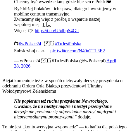
Chcemy być wszędzie tam, gdzie bije serce Polski❤️
Być bliżej Polaków i ich spraw, dlatego inwestujemy w
mobilne centrum transmisyjne.
Zwracamy się więc z prośbą o wsparcie naszej
wspólnej misji 🇵🇱
Więcej 👉
https://t.co/U5dbpS4Gii
📺
#wPolsce24
| 🇵🇱
#TuJestPolska
Subskrybuj nasz…
pic.twitter.com/N40n2TL3E2
— wPolsce24 🇵🇱 #TuJestPolska (@wPolscepl)
April
28, 2026
Biejat komentuje też z w sposób niebywały decyzję prezydenta o
odebraniu Orderu Orła Białego prezydentowi Ukrainy
Wołodymyrowi Zełenskiemu
Nie popieram też ruchu prezydenta Nawrockiego.
Uważam, że na niezbyt mądre i niezbyt przemyślane
decyzje
nie powinno się odpowiadać niezbyt mądrymi i
nieprzemyślanymi propozycjami."
dodaje.
To nie jest „kontrowersyjna wypowiedz” — to hańba dla polskiego