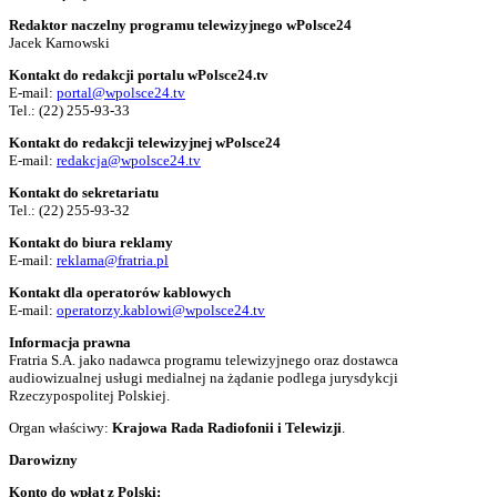
Redaktor naczelny programu telewizyjnego wPolsce24
Jacek Karnowski
Kontakt do redakcji portalu wPolsce24.tv
E-mail:
portal@wpolsce24.tv
Tel.:
(22) 255-93-33
Kontakt do redakcji telewizyjnej wPolsce24
E-mail:
redakcja@wpolsce24.tv
Kontakt do sekretariatu
Tel.:
(22) 255-93-32
Kontakt do biura reklamy
E-mail:
reklama@fratria.pl
Kontakt dla operatorów kablowych
E-mail:
operatorzy.kablowi@wpolsce24.tv
Informacja prawna
Fratria S.A. jako nadawca programu telewizyjnego oraz dostawca
audiowizualnej usługi medialnej na żądanie podlega jurysdykcji
Rzeczypospolitej Polskiej.
Organ właściwy:
Krajowa Rada Radiofonii i Telewizji
.
Darowizny
Konto do wpłat z Polski: