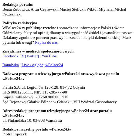
Redakcja portalu:
Beata Zubowicz, Artur Ceyrowski, Maciej Sielicki, Wiktor Młynarz, Michał
Pacześniak
Polityka redakcyjna:
WPolsce24.tv publikuje rzetelne i sprawdzone informacje z Polski i świata.
Oddzielamy fakty od opinii, dbamy o wiarygodność źródeł i jawność autorstwa.
Działamy zgodnie z prawem prasowym i zasadami etyki dziennikarskiej. Masz
pytania lub uwagi?
Napisz do nas
.
Znajdź nas w mediach społecznościowych:
Facebook
|
X (Twitter)
|
YouTube
Ramówka
|
Live / oglądaj wPolsce24
Nadawca programu telewizyjnego wPolsce24 oraz wydawca portalu
wPolsce24.tv
Fratria S.A, ul. Legionów 126-128, 81-472 Gdynia
KRS 0001236111, NIP: 113-285-77-90
Kapitał zakładowy: 20.260.900,00 PLN
Sąd Rejonowy Gdańsk-Północ w Gdańsku, VIII Wydział Gospodarczy
Adres redakcji programu telewizyjnego wPolsce24 oraz portalu
wPolsce24.tv
ul. Finlandzka 10, 03-903 Warszawa
Redaktor naczelny portalu wPolsce24.tv
Piotr Filipczyk