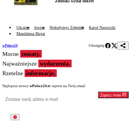
Zełenski wydał dekret
Ukraina
lewica
Wołodymyr Zełeński
Karol Nawrocki
Magdalena Biejat
wPolsce24
Udostępnij:
Mocne
tematy.
Najważniejsze
wydarzenia.
Rzetelne
informacje.
Najlepsze newsy
wPolsce24.tv
wprost na Twój email
Zapisz mnie