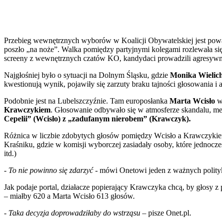
Przebieg wewnętrznych wyborów w Koalicji Obywatelskiej jest po
poszło „na noże”. Walka pomiędzy partyjnymi kolegami rozlewała si
screeny z wewnętrznych czatów KO, kandydaci prowadzili agresywn
Najgłośniej było o sytuacji na Dolnym Śląsku, gdzie
Monika Wielic
kwestionują wynik, pojawiły się zarzuty braku tajności głosowania i 
Podobnie jest na Lubelszczyźnie. Tam europosłanka
Marta Wcisło
w
Krawczykiem
. Głosowanie odbywało się w atmosferze skandalu, med
Cepelii” (Wcisło) z „zadufanym nierobem” (Krawczyk).
Różnica w liczbie zdobytych głosów pomiędzy Wcisło a Krawczykiem
Kraśniku, gdzie w komisji wyborczej zasiadały osoby, które jednocz
itd.)
-
To nie powinno się zdarzyć
- mówi Onetowi jeden z ważnych polit
Jak podaje portal, działacze popierający Krawczyka chcą, by głosy 
– miałby 620 a Marta Wcisło 613 głosów.
-
Taka decyzja doprowadziłaby do wstrząsu
– pisze Onet.pl.