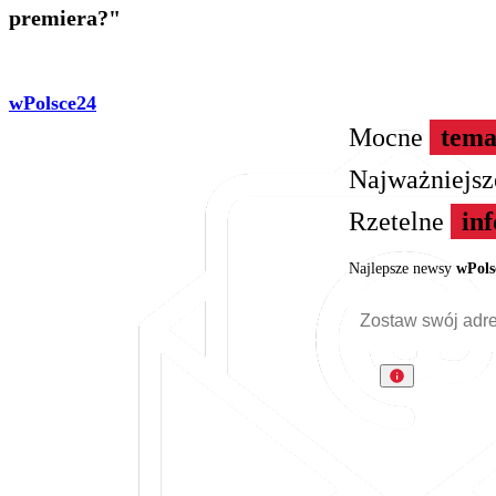
premiera?"
wPolsce24
Mocne
tema
Najważniejs
Rzetelne
in
Najlepsze newsy
wPols