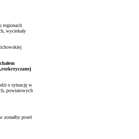
u regionach
ch, wyciekały
lichowskiej
chałem
 „rozkrzyczanej
dzi o sytuację w
ich, powiatowych
w zostałby poseł