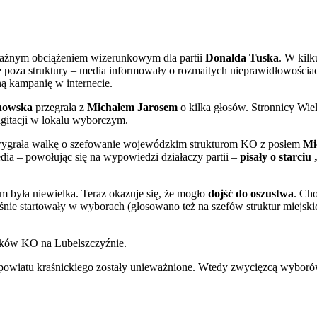
ważnym obciążeniem wizerunkowym dla partii
Donalda Tuska
. W kilk
ę poza struktury – media informowały o rozmaitych nieprawidłowościa
ą kampanię w internecie.
howska
przegrała z
Michałem Jarosem
o kilka głosów. Stronnicy Wie
agitacji w lokalu wyborczym.
ygrała walkę o szefowanie wojewódzkim strukturom KO z posłem
Mi
ia – powołując się na wypowiedzi działaczy partii –
pisały o starciu
 była niewielka. Teraz okazuje się, że mogło
dojść do oszustwa
. Cho
eśnie startowały w wyborach (głosowano też na szefów struktur miejsk
yków KO na Lubelszczyźnie.
z powiatu kraśnickiego zostały unieważnione. Wtedy zwycięzcą wyboró