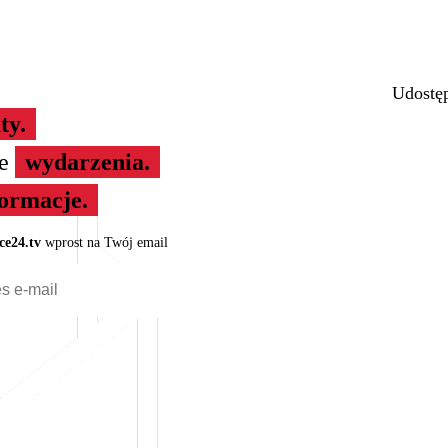
Udostęp
ty.
ze
wydarzenia.
formacje.
ce24.tv
wprost na Twój email