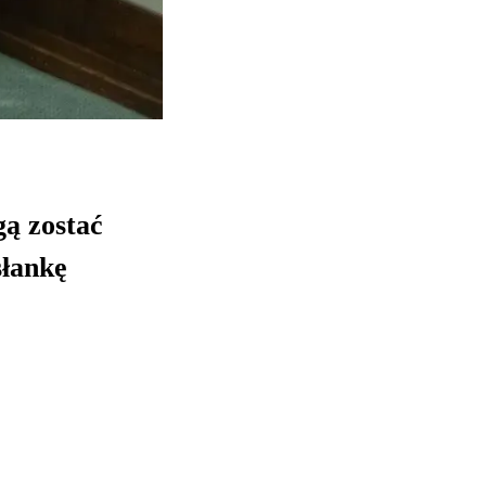
gą zostać
słankę