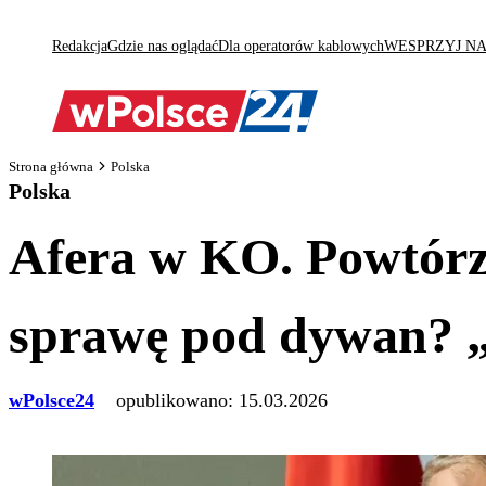
Redakcja
Gdzie nas oglądać
Dla operatorów kablowych
WESPRZYJ N
Strona główna
Polska
Polska
Afera w KO. Powtórz
sprawę pod dywan? 
wPolsce24
opublikowano:
15.03.2026