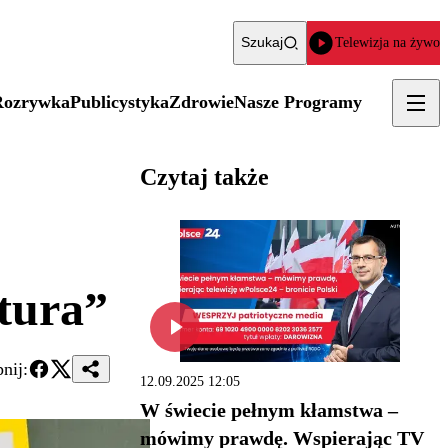
Szukaj
Telewizja na żywo
Rozrywka
Publicystyka
Zdrowie
Nasze Programy
Czytaj także
tura”
nij:
12.09.2025 12:05
W świecie pełnym kłamstwa –
mówimy prawdę. Wspierając TV