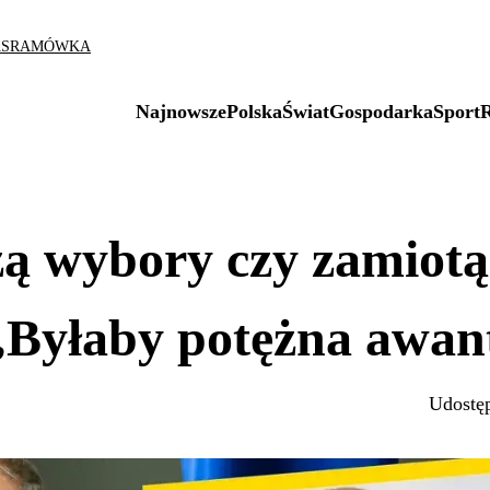
AS
RAMÓWKA
Najnowsze
Polska
Świat
Gospodarka
Sport
ą wybory czy zamiotą
„Byłaby potężna awan
Udostęp