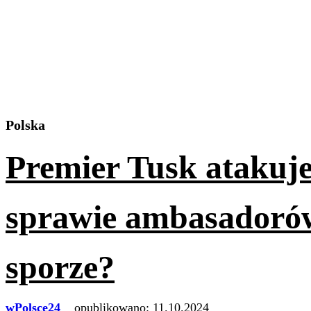
Polska
Premier Tusk atakuj
sprawie ambasadorów
sporze?
wPolsce24
opublikowano:
11.10.2024