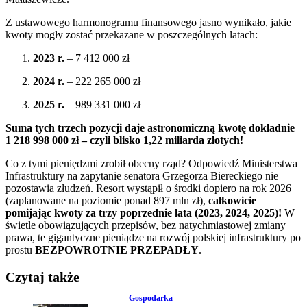
Z ustawowego harmonogramu finansowego jasno wynikało, jakie
kwoty mogły zostać przekazane w poszczególnych latach:
2023 r.
– 7 412 000 zł
2024 r.
– 222 265 000 zł
2025 r.
– 989 331 000 zł
Suma tych trzech pozycji daje astronomiczną kwotę dokładnie
1 218 998 000 zł – czyli blisko 1,22 miliarda złotych!
Co z tymi pieniędzmi zrobił obecny rząd? Odpowiedź Ministerstwa
Infrastruktury na zapytanie senatora Grzegorza Biereckiego nie
pozostawia złudzeń. Resort wystąpił o środki dopiero na rok 2026
(zaplanowane na poziomie ponad 897 mln zł),
całkowicie
pomijając kwoty za trzy poprzednie lata (2023, 2024, 2025)!
W
świetle obowiązujących przepisów, bez natychmiastowej zmiany
prawa, te gigantyczne pieniądze na rozwój polskiej infrastruktury po
prostu
BEZPOWROTNIE PRZEPADŁY
.
Czytaj także
Gospodarka