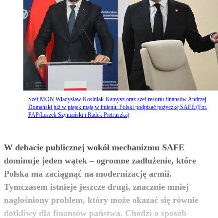
Szef MON Władysław Kosiniak-Kamysz oraz szef resortu finansów Andrzej
Domański już w piątek mają w imieniu Polski podpisać pożyczkę SAFE (Fot.
PAP/Leszek Szymański i Radek Pietruszka)
W debacie publicznej wokół mechanizmu SAFE
dominuje jeden wątek – ogromne zadłużenie, które
Polska ma zaciągnąć na modernizację armii.
Tymczasem istnieje jeszcze drugi, znacznie mniej
nagłośniony problem, który może okazać się równie
dotkliwy dla finansów państwa. Chodzi o sposób