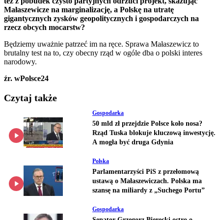
też z pobudek czysto partyjnych odrzuci projekt, skazując
Małaszewicze na marginalizację, a Polskę na utratę
gigantycznych zysków geopolitycznych i gospodarczych na
rzecz obcych mocarstw?
Będziemy uważnie patrzeć im na ręce. Sprawa Małaszewicz to
brutalny test na to, czy obecny rząd w ogóle dba o polski interes
narodowy.
źr. wPolsce24
Czytaj także
Gospodarka
50 mld zł przejdzie Polsce koło nosa?
Rząd Tuska blokuje kluczową inwestycję.
A mogła być druga Gdynia
Polska
Parlamentarzyści PiS z przełomową
ustawą o Małaszewiczach. Polska ma
szansę na miliardy z „Suchego Portu”
Gospodarka
Senator Grzegorz Bierecki ostro o