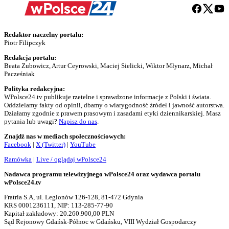
Redaktor naczelny portalu:
Piotr Filipczyk
Redakcja portalu:
Beata Zubowicz, Artur Ceyrowski, Maciej Sielicki, Wiktor Młynarz, Michał
Pacześniak
Polityka redakcyjna:
WPolsce24.tv publikuje rzetelne i sprawdzone informacje z Polski i świata.
Oddzielamy fakty od opinii, dbamy o wiarygodność źródeł i jawność autorstwa.
Działamy zgodnie z prawem prasowym i zasadami etyki dziennikarskiej. Masz
pytania lub uwagi?
Napisz do nas
.
Znajdź nas w mediach społecznościowych:
Facebook
|
X (Twitter)
|
YouTube
Ramówka
|
Live / oglądaj wPolsce24
Nadawca programu telewizyjnego wPolsce24 oraz wydawca portalu
wPolsce24.tv
Fratria S.A, ul. Legionów 126-128, 81-472 Gdynia
KRS 0001236111, NIP: 113-285-77-90
Kapitał zakładowy: 20.260.900,00 PLN
Sąd Rejonowy Gdańsk-Północ w Gdańsku, VIII Wydział Gospodarczy