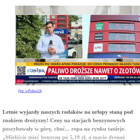
(fot. wPolsce24
Letnie wyjazdy naszych rodaków na urlopy staną pod
znakiem drożyzny! Ceny na stacjach benzynowych
poszybowały w górę, choć... ropa na rynku tanieje.
„Mieliście mieć benzynę po 5,19 zł, a macie drenaż