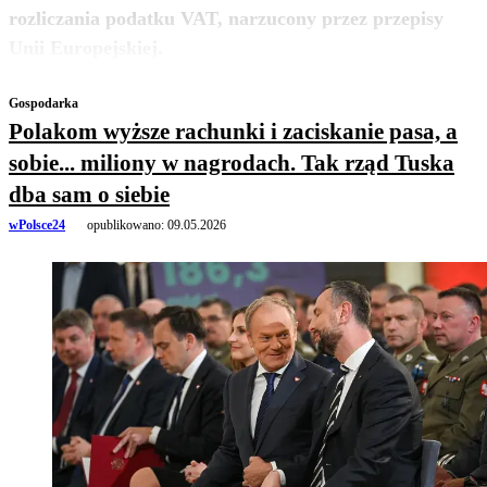
rozliczania podatku VAT, narzucony przez przepisy
zobacz więcej
Unii Europejskiej.
Gospodarka
Polakom wyższe rachunki i zaciskanie pasa, a
sobie... miliony w nagrodach. Tak rząd Tuska
dba sam o siebie
wPolsce24
opublikowano:
09.05.2026