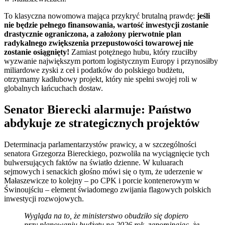
To klasyczna nowomowa mająca przykryć brutalną prawdę:
jeśli
nie będzie pełnego finansowania, wartość inwestycji zostanie
drastycznie ograniczona, a założony pierwotnie plan
radykalnego zwiększenia przepustowości towarowej nie
zostanie osiągnięty!
Zamiast potężnego hubu, który rzuciłby
wyzwanie największym portom logistycznym Europy i przynosiłby
miliardowe zyski z ceł i podatków do polskiego budżetu,
otrzymamy kadłubowy projekt, który nie spełni swojej roli w
globalnych łańcuchach dostaw.
Senator Bierecki alarmuje: Państwo
abdykuje ze strategicznych projektów
Determinacja parlamentarzystów prawicy, a w szczególności
senatora Grzegorza Biereckiego, pozwoliła na wyciągnięcie tych
bulwersujących faktów na światło dzienne. W kuluarach
sejmowych i senackich głośno mówi się o tym, że uderzenie w
Małaszewicze to kolejny – po CPK i porcie kontenerowym w
Świnoujściu – element świadomego zwijania flagowych polskich
inwestycji rozwojowych.
Wygląda na to, że ministerstwo obudziło się dopiero
przy planowaniu budżetu na 2026 rok, zapominając, że