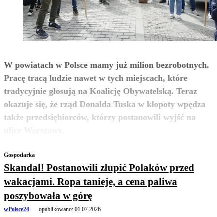
W powiatach w Polsce mamy już milion bezrobotnych.
Pracę tracą ludzie nawet w tych miejscach, które
tradycyjnie głosują na Koalicję Obywatelską. Teraz
okazuje się, że rząd Donalda Tuska w kłopoty wpędza
także przedsiębiorców, którzy postanowili wyjść na
zobacz więcej
ulice Warszawy.
Gospodarka
Skandal! Postanowili złupić Polaków przed
wakacjami. Ropa tanieje, a cena paliwa
poszybowała w górę
wPolsce24
opublikowano:
01.07.2026