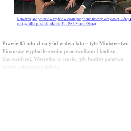
Najważniejsze postacie w rządzie w czasie podpisania umowy kredytowej, której s
obciąży kilka polskich pokoleń (Fot. PAP/Marcin Obara)
Prawie 83 mln zł nagród w dwa lata – tyle Ministerstwo
Finansów wypłaciło swoim pracownikom i kadrze
kierowniczej. Wszystko w czasie, gdy budżet państwa
zobacz więcej
notuje rekordowy deficyt.