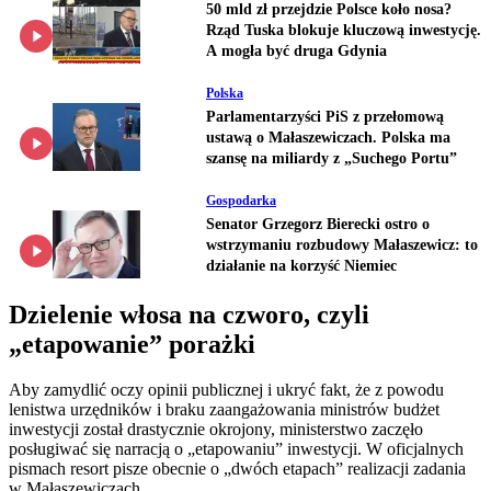
50 mld zł przejdzie Polsce koło nosa?
Rząd Tuska blokuje kluczową inwestycję.
A mogła być druga Gdynia
Polska
Parlamentarzyści PiS z przełomową
ustawą o Małaszewiczach. Polska ma
szansę na miliardy z „Suchego Portu”
Gospodarka
Senator Grzegorz Bierecki ostro o
wstrzymaniu rozbudowy Małaszewicz: to
działanie na korzyść Niemiec
Dzielenie włosa na czworo, czyli
„etapowanie” porażki
Aby zamydlić oczy opinii publicznej i ukryć fakt, że z powodu
lenistwa urzędników i braku zaangażowania ministrów budżet
inwestycji został drastycznie okrojony, ministerstwo zaczęło
posługiwać się narracją o „etapowaniu” inwestycji. W oficjalnych
pismach resort pisze obecnie o „dwóch etapach” realizacji zadania
w Małaszewiczach.