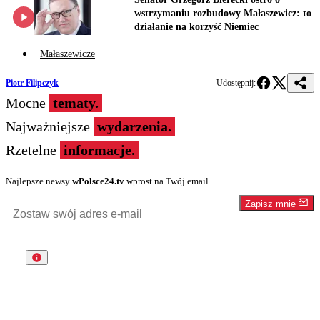
wstrzymaniu rozbudowy Małaszewicz: to
działanie na korzyść Niemiec
Małaszewicze
Piotr Filipczyk
Udostępnij:
Mocne
tematy.
Najważniejsze
wydarzenia.
Rzetelne
informacje.
Najlepsze newsy
wPolsce24.tv
wprost na Twój email
Zapisz mnie