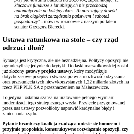
kluczowe fundusze z lat ubiegłych nie przechodzą
automatycznie na kolejny okres. To porażający dowód
na brak ciągłości zarządzania państwem i sabotaż
gospodarczy"
- mówi w rozmowie z naszym portalem
senator Grzegorz Bierecki.
Ustawa ratunkowa na stole – czy rząd
odrzuci dłoń?
Sytuacja jest krytyczna, ale nie beznadziejna. Politycy opozycji nie
ograniczyli się jedynie do krytyki. Do laski marszałkowskiej został
już złożony
gotowy projekt ustawy
, który modyfikuje
dotychczasowe przepisy i stwarza prawną możliwość odzyskania
oraz przesunięcia tych niewykorzystanych 1,22 miliarda złotych na
rzecz PKP PLK SA z przeznaczeniem na Małaszewicze.
To jedyna i ostatnia szansa na uratowanie pełnego wymiaru
modernizacji tego strategicznego węzła. Przyjęcie przygotowanej
przez nas ustawy pozwoliłoby naprawić kardynalne błędy i
zaniechania rządu.
Pytanie brzmi: czy koalicja rządząca uniesie się honorem i
przyjmie propolskie, konstruktywne rozwiązanie opozycji, czy