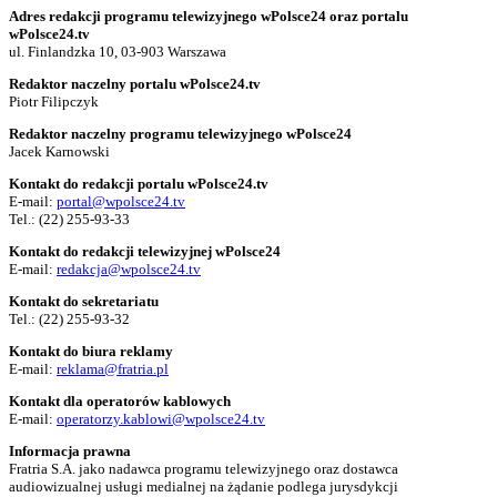
Adres redakcji programu telewizyjnego wPolsce24 oraz portalu
wPolsce24.tv
ul. Finlandzka 10, 03-903 Warszawa
Redaktor naczelny portalu wPolsce24.tv
Piotr Filipczyk
Redaktor naczelny programu telewizyjnego wPolsce24
Jacek Karnowski
Kontakt do redakcji portalu wPolsce24.tv
E-mail:
portal@wpolsce24.tv
Tel.:
(22) 255-93-33
Kontakt do redakcji telewizyjnej wPolsce24
E-mail:
redakcja@wpolsce24.tv
Kontakt do sekretariatu
Tel.:
(22) 255-93-32
Kontakt do biura reklamy
E-mail:
reklama@fratria.pl
Kontakt dla operatorów kablowych
E-mail:
operatorzy.kablowi@wpolsce24.tv
Informacja prawna
Fratria S.A. jako nadawca programu telewizyjnego oraz dostawca
audiowizualnej usługi medialnej na żądanie podlega jurysdykcji