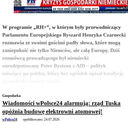
W programie „RH+”, w którym były przewodniczący
Parlamentu Europejskiego Ryszard Henryka Czarnecki
rozmawia ze swoimi gościmi padły słowa, które mogą
zaniepokoić nie tylko Niemców, ale całą Europę. Dziś
rozmówcą prowadzącego był niemiecki
eurodeputowany Peter Bystron z AfD – polityk
mówiący po polsku, który bez ogródek opisał kondycję
zobacz więcej
gospodarki swojego kraju.
Gospodarka
Wiadomości wPolsce24 alarmują: rząd Tuska
opóźnia budowę elektrowni atomowej!
wPolsce24
opublikowano:
24.07.2026