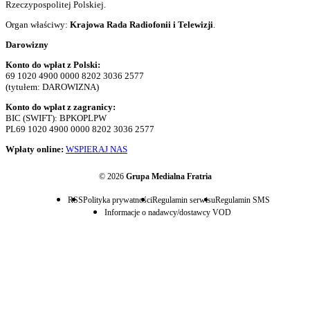
Rzeczypospolitej Polskiej.
Organ właściwy:
Krajowa Rada Radiofonii i Telewizji
.
Darowizny
Konto do wpłat z Polski:
69 1020 4900 0000 8202 3036 2577
(tytułem: DAROWIZNA)
Konto do wpłat z zagranicy:
BIC (SWIFT): BPKOPLPW
PL69 1020 4900 0000 8202 3036 2577
Wpłaty online:
WSPIERAJ NAS
© 2026
Grupa Medialna Fratria
RSS
Polityka prywatności
Regulamin serwisu
Regulamin SMS
Informacje o nadawcy/dostawcy VOD