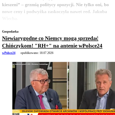
kieszeni” – grzmią politycy opozycji. Nie tylko oni, bo
nowe ceny i podwyżka zaskoczyła nawet red. Jakuba
zobacz więcej
Wiecha.
Gospodarka
Niewiarygodne co Niemcy mogą sprzedać
Chińczykom! "RH+" na antenie wPolsce24
wPolsce24
opublikowano:
18.07.2026