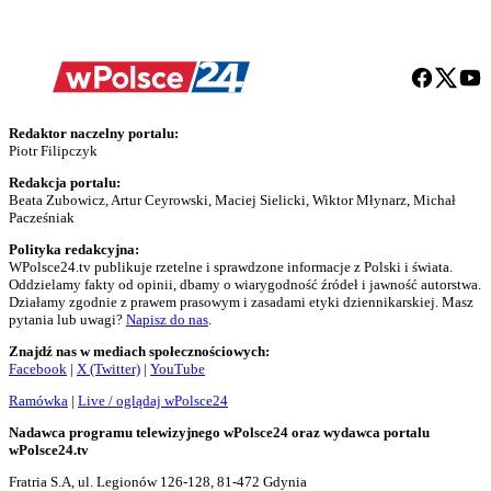
Redaktor naczelny portalu:
Piotr Filipczyk
Redakcja portalu:
Beata Zubowicz, Artur Ceyrowski, Maciej Sielicki, Wiktor Młynarz, Michał
Pacześniak
Polityka redakcyjna:
WPolsce24.tv publikuje rzetelne i sprawdzone informacje z Polski i świata.
Oddzielamy fakty od opinii, dbamy o wiarygodność źródeł i jawność autorstwa.
Działamy zgodnie z prawem prasowym i zasadami etyki dziennikarskiej. Masz
pytania lub uwagi?
Napisz do nas
.
Znajdź nas w mediach społecznościowych:
Facebook
|
X (Twitter)
|
YouTube
Ramówka
|
Live / oglądaj wPolsce24
Nadawca programu telewizyjnego wPolsce24 oraz wydawca portalu
wPolsce24.tv
Fratria S.A, ul. Legionów 126-128, 81-472 Gdynia