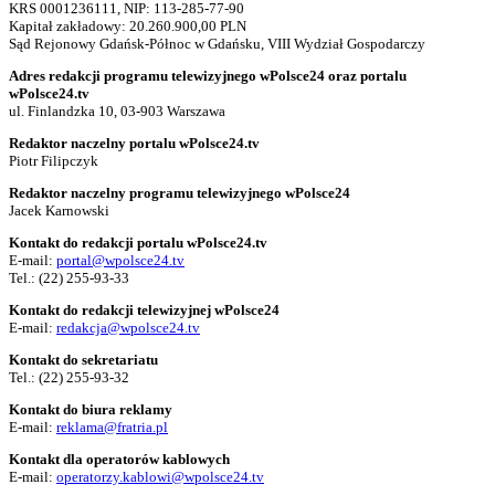
KRS 0001236111, NIP: 113-285-77-90
Kapitał zakładowy: 20.260.900,00 PLN
Sąd Rejonowy Gdańsk-Północ w Gdańsku, VIII Wydział Gospodarczy
Adres redakcji programu telewizyjnego wPolsce24 oraz portalu
wPolsce24.tv
ul. Finlandzka 10, 03-903 Warszawa
Redaktor naczelny portalu wPolsce24.tv
Piotr Filipczyk
Redaktor naczelny programu telewizyjnego wPolsce24
Jacek Karnowski
Kontakt do redakcji portalu wPolsce24.tv
E-mail:
portal@wpolsce24.tv
Tel.:
(22) 255-93-33
Kontakt do redakcji telewizyjnej wPolsce24
E-mail:
redakcja@wpolsce24.tv
Kontakt do sekretariatu
Tel.:
(22) 255-93-32
Kontakt do biura reklamy
E-mail:
reklama@fratria.pl
Kontakt dla operatorów kablowych
E-mail:
operatorzy.kablowi@wpolsce24.tv