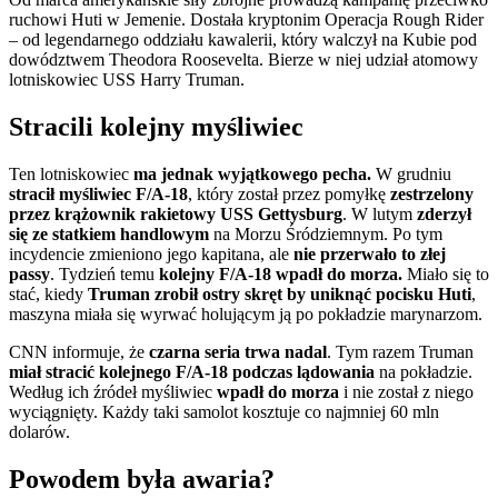
ruchowi Huti w Jemenie. Dostała kryptonim Operacja Rough Rider
– od legendarnego oddziału kawalerii, który walczył na Kubie pod
dowództwem Theodora Roosevelta. Bierze w niej udział atomowy
lotniskowiec USS Harry Truman.
Stracili kolejny myśliwiec
Ten lotniskowiec
ma jednak wyjątkowego pecha.
W grudniu
stracił myśliwiec F/A-18
, który został przez pomyłkę
zestrzelony
przez krążownik rakietowy USS Gettysburg
. W lutym
zderzył
się ze statkiem handlowym
na Morzu Śródziemnym. Po tym
incydencie zmieniono jego kapitana, ale
nie przerwało to złej
passy
. Tydzień temu
kolejny F/A-18 wpadł do morza.
Miało się to
stać, kiedy
Truman zrobił ostry skręt by uniknąć pocisku Huti
,
maszyna miała się wyrwać holującym ją po pokładzie marynarzom.
CNN informuje, że
czarna seria trwa nadal
. Tym razem Truman
miał stracić kolejnego F/A-18 podczas lądowania
na pokładzie.
Według ich źródeł myśliwiec
wpadł do morza
i nie został z niego
wyciągnięty. Każdy taki samolot kosztuje co najmniej 60 mln
dolarów.
Powodem była awaria?