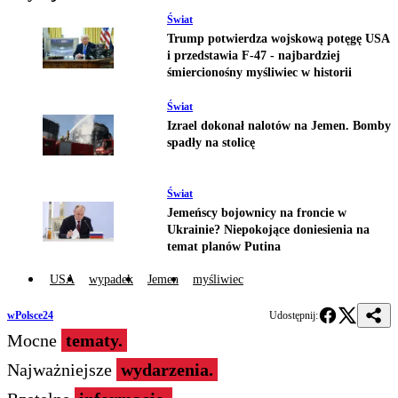
Świat
Trump potwierdza wojskową potęgę USA
i przedstawia F-47 - najbardziej
śmiercionośny myśliwiec w historii
Świat
Izrael dokonał nalotów na Jemen. Bomby
spadły na stolicę
Świat
Jemeńscy bojownicy na froncie w
Ukrainie? Niepokojące doniesienia na
temat planów Putina
USA
wypadek
Jemen
myśliwiec
wPolsce24
Udostępnij:
Mocne
tematy.
Najważniejsze
wydarzenia.