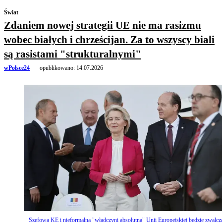
Świat
Zdaniem nowej strategii UE nie ma rasizmu
wobec białych i chrześcijan. Za to wszyscy biali
są rasistami "strukturalnymi"
wPolsce24
opublikowano:
14.07.2026
Szefowa KE i nieformalna "władczyni absolutna" Unii Europejskiej będzie zwalcz