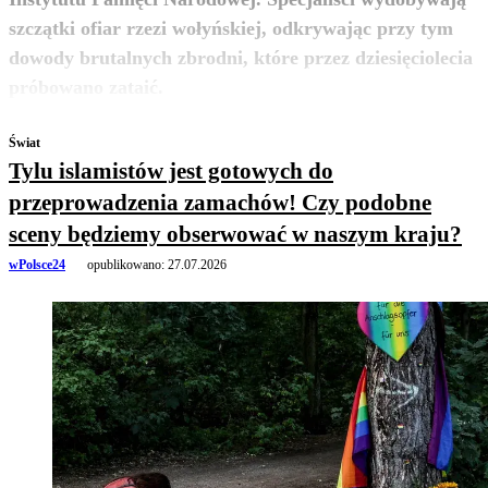
szczątki ofiar rzezi wołyńskiej, odkrywając przy tym
dowody brutalnych zbrodni, które przez dziesięciolecia
zobacz więcej
próbowano zataić.
Świat
Tylu islamistów jest gotowych do
przeprowadzenia zamachów! Czy podobne
sceny będziemy obserwować w naszym kraju?
wPolsce24
opublikowano:
27.07.2026