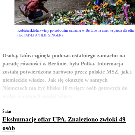
Kobieta składa kwiaty po sobotnim zamachu w Berlinie na znak wsparcia dla ofiar
(fot.PAP/EPA/FILIP SINGER)
Osobą, która zginęła podczas ostatniego zamachu na
paradę równości w Berlinie, była Polka. Informacja
została potwierdzona zarówno przez polskie MSZ, jak i
niemieckie władze. Jak się okazuje w samych
Niemczech ma żyć blisko 10 tysięcy osób gotowych do
zobacz więcej
ataku w ramach swojej wiary.
Świat
Ekshumacje ofiar UPA. Znaleziono zwłoki 49
osób