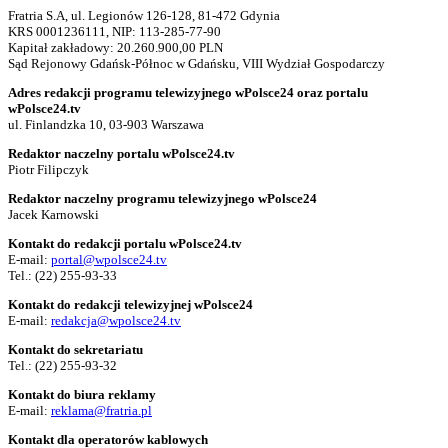
Fratria S.A, ul. Legionów 126-128, 81-472 Gdynia
KRS 0001236111, NIP: 113-285-77-90
Kapitał zakładowy: 20.260.900,00 PLN
Sąd Rejonowy Gdańsk-Północ w Gdańsku, VIII Wydział Gospodarczy
Adres redakcji programu telewizyjnego wPolsce24 oraz portalu
wPolsce24.tv
ul. Finlandzka 10, 03-903 Warszawa
Redaktor naczelny portalu wPolsce24.tv
Piotr Filipczyk
Redaktor naczelny programu telewizyjnego wPolsce24
Jacek Karnowski
Kontakt do redakcji portalu wPolsce24.tv
E-mail:
portal@wpolsce24.tv
Tel.:
(22) 255-93-33
Kontakt do redakcji telewizyjnej wPolsce24
E-mail:
redakcja@wpolsce24.tv
Kontakt do sekretariatu
Tel.:
(22) 255-93-32
Kontakt do biura reklamy
E-mail:
reklama@fratria.pl
Kontakt dla operatorów kablowych