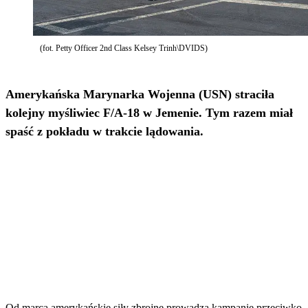
(fot. Petty Officer 2nd Class Kelsey Trinh\DVIDS)
Amerykańska Marynarka Wojenna (USN) straciła
kolejny myśliwiec F/A-18 w Jemenie. Tym razem miał
spaść z pokładu w trakcie lądowania.
Od marca amerykańskie siły zbrojne prowadzą kampanię przeciwko