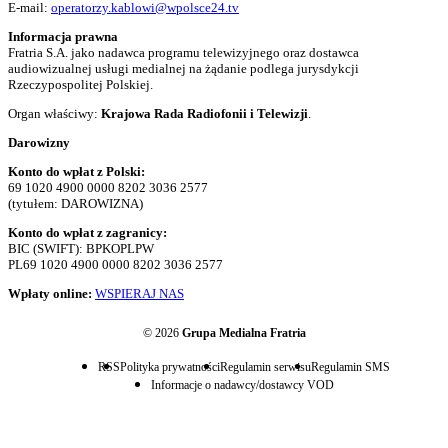
E-mail:
operatorzy.kablowi@wpolsce24.tv
Informacja prawna
Fratria S.A. jako nadawca programu telewizyjnego oraz dostawca
audiowizualnej usługi medialnej na żądanie podlega jurysdykcji
Rzeczypospolitej Polskiej.
Organ właściwy:
Krajowa Rada Radiofonii i Telewizji
.
Darowizny
Konto do wpłat z Polski:
69 1020 4900 0000 8202 3036 2577
(tytułem: DAROWIZNA)
Konto do wpłat z zagranicy:
BIC (SWIFT): BPKOPLPW
PL69 1020 4900 0000 8202 3036 2577
Wpłaty online:
WSPIERAJ NAS
© 2026
Grupa Medialna Fratria
RSS
Polityka prywatności
Regulamin serwisu
Regulamin SMS
Informacje o nadawcy/dostawcy VOD