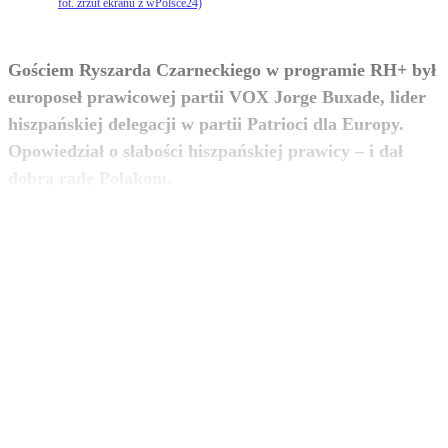
fot. zrzut ekranu z wPolsce24)
Gościem Ryszarda Czarneckiego w programie RH+ był
europoseł prawicowej partii VOX Jorge Buxade, lider
hiszpańskiej delegacji w partii Patrioci dla Europy.
Opowiedział o słabości hiszpańskiej prawicy – i dał
zobacz więcej
dobrą radę Polakom.