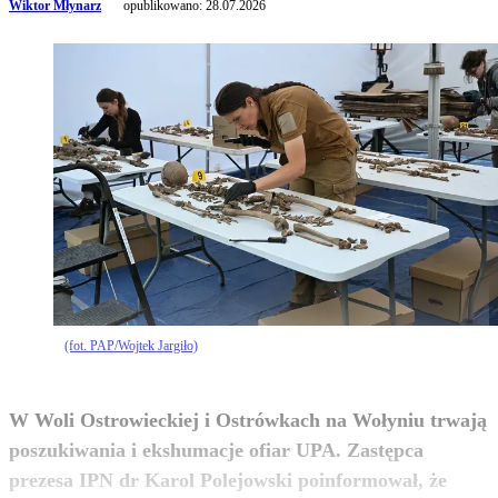
Wiktor Młynarz
opublikowano:
28.07.2026
(fot. PAP/Wojtek Jargiło)
W Woli Ostrowieckiej i Ostrówkach na Wołyniu trwają
poszukiwania i ekshumacje ofiar UPA. Zastępca
prezesa IPN dr Karol Polejowski poinformował, że
zobacz więcej