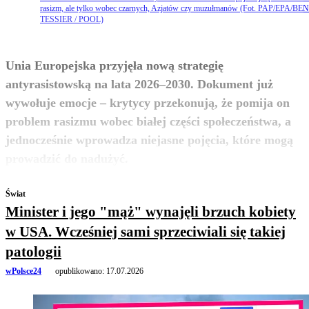
rasizm, ale tylko wobec czarnych, Azjatów czy muzułmanów (Fot. PAP/EPA/BE
TESSIER / POOL)
Unia Europejska przyjęła nową strategię
antyrasistowską na lata 2026–2030. Dokument już
wywołuje emocje – krytycy przekonują, że pomija on
problem rasizmu wobec białej części społeczeństwa, a
jednocześnie wprowadza niejasne pojęcia, które mogą
zobacz więcej
prowadzić do nadużyć.
Świat
Minister i jego "mąż" wynajęli brzuch kobiety
w USA. Wcześniej sami sprzeciwiali się takiej
patologii
wPolsce24
opublikowano:
17.07.2026