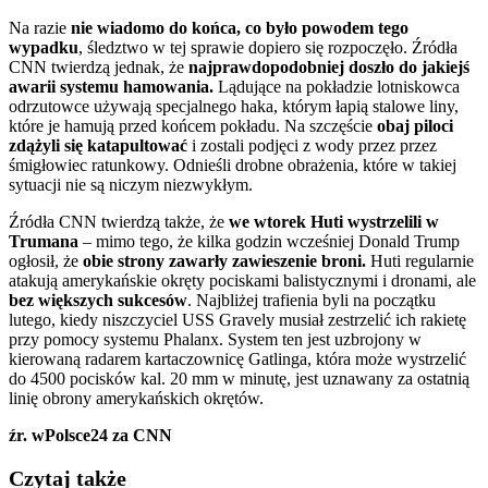
Na razie
nie wiadomo do końca, co było powodem tego
wypadku
, śledztwo w tej sprawie dopiero się rozpoczęło. Źródła
CNN twierdzą jednak, że
najprawdopodobniej doszło do jakiejś
awarii systemu hamowania.
Lądujące na pokładzie lotniskowca
odrzutowce używają specjalnego haka, którym łapią stalowe liny,
które je hamują przed końcem pokładu. Na szczęście
obaj piloci
zdążyli się katapultować
i zostali podjęci z wody przez przez
śmigłowiec ratunkowy. Odnieśli drobne obrażenia, które w takiej
sytuacji nie są niczym niezwykłym.
Źródła CNN twierdzą także, że
we wtorek Huti wystrzelili w
Trumana
– mimo tego, że kilka godzin wcześniej Donald Trump
ogłosił, że
obie strony zawarły zawieszenie broni.
Huti regularnie
atakują amerykańskie okręty pociskami balistycznymi i dronami, ale
bez większych sukcesów
. Najbliżej trafienia byli na początku
lutego, kiedy niszczyciel USS Gravely musiał zestrzelić ich rakietę
przy pomocy systemu Phalanx. System ten jest uzbrojony w
kierowaną radarem kartaczownicę Gatlinga, która może wystrzelić
do 4500 pocisków kal. 20 mm w minutę, jest uznawany za ostatnią
linię obrony amerykańskich okrętów.
źr. wPolsce24 za CNN
Czytaj także