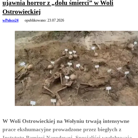
ujawnia horror z „dołu śmierci” w Woli
Ostrowieckiej
wPolsce24
opublikowano:
23.07.2026
W Woli Ostrowieckiej na Wołyniu trwają intensywne
prace ekshumacyjne prowadzone przez biegłych z
Instytutu Pamięci Narodowej. Specjaliści wydobywają