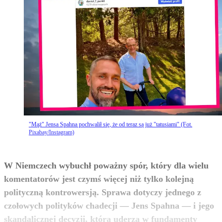
"Mąż" Jensa Spahna pochwalił się, że od teraz są już "tatusiami" (Fot.
Pixabay/Instagram)
W Niemczech wybuchł poważny spór, który dla wielu
komentatorów jest czymś więcej niż tylko kolejną
polityczną kontrowersją. Sprawa dotyczy jednego z
czołowych polityków chadecji — Jens Spahna — i jego
skandalicznej decyzji, która uderza w fundamenty