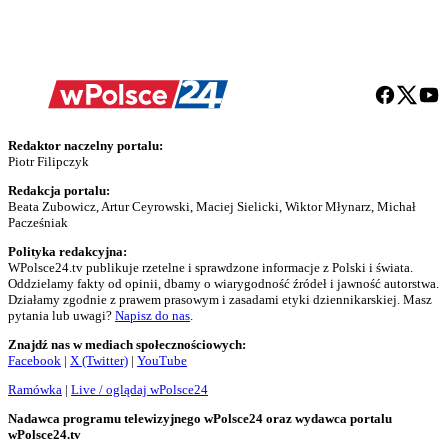
Redaktor naczelny portalu:
Piotr Filipczyk
Redakcja portalu:
Beata Zubowicz, Artur Ceyrowski, Maciej Sielicki, Wiktor Młynarz, Michał
Pacześniak
Polityka redakcyjna:
WPolsce24.tv publikuje rzetelne i sprawdzone informacje z Polski i świata.
Oddzielamy fakty od opinii, dbamy o wiarygodność źródeł i jawność autorstwa.
Działamy zgodnie z prawem prasowym i zasadami etyki dziennikarskiej. Masz
pytania lub uwagi?
Napisz do nas
.
Znajdź nas w mediach społecznościowych:
Facebook
|
X (Twitter)
|
YouTube
Ramówka
|
Live / oglądaj wPolsce24
Nadawca programu telewizyjnego wPolsce24 oraz wydawca portalu
wPolsce24.tv