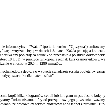
ramie informacyjnym "Watan" (po turkmeńsku - "Ojczyzna") emitowa
fikacje wręczane będą w dniach 1-6 marca. Każda pracująca kobieta - 
rencistka czy pobierająca naukę - od przedszkola po studia doktorancki
tość 18 USD, w praktyce funkcjonuje jednak kurs czarnorynkowy, wa
dzenie wynosiło w 2024 r. 1280 manatów.
imuchamedowa decyzja o wypłacie świadczeń została podjęta „w uznan
radycji szacunku dla matek i sióstr”.
ie kupić kilka kilogramów cebuli lub kilogram mięsa. Jest to kolejny
tarny Turkmenistanu, który od początku swojego powstania uważany j
rmowano, że pracownicy sektora budżetowego w jednej z prowincji Tu