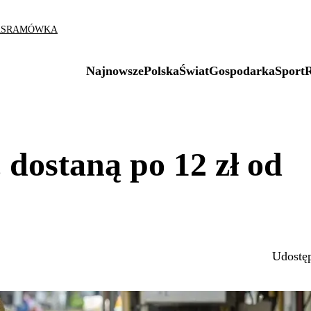
AS
RAMÓWKA
Najnowsze
Polska
Świat
Gospodarka
Sport
 dostaną po 12 zł od
Udostęp