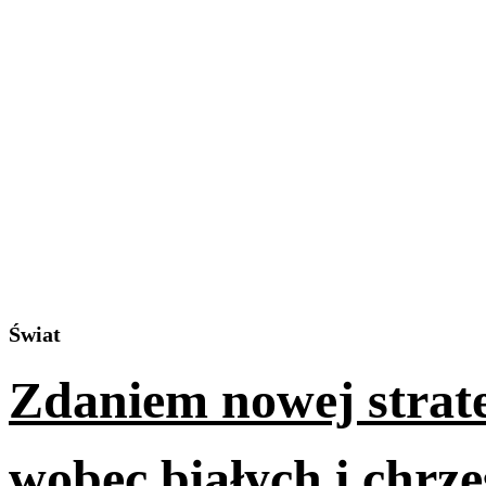
Świat
Zdaniem nowej strat
wobec białych i chrze