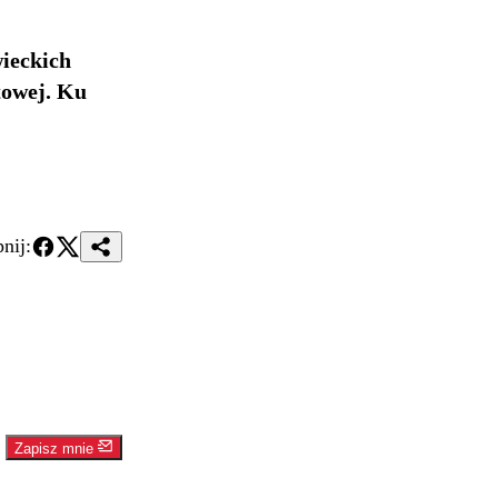
ieckich
towej. Ku
nij:
Zapisz mnie