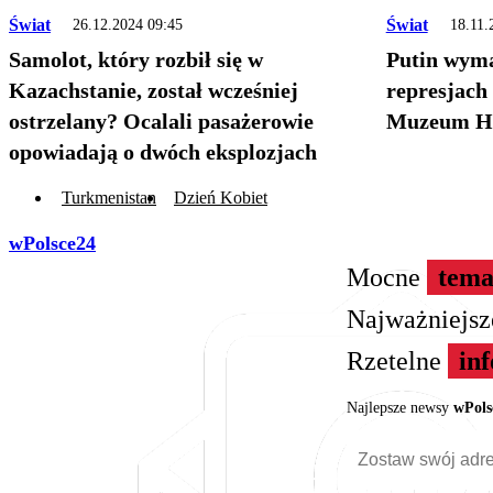
Świat
Świat
26.12.2024 09:45
18.11.
Samolot, który rozbił się w
Putin wyma
Kazachstanie, został wcześniej
represjach
ostrzelany? Ocalali pasażerowie
Muzeum Hi
opowiadają o dwóch eksplozjach
Turkmenistan
Dzień Kobiet
wPolsce24
Mocne
tema
Najważniejs
Rzetelne
in
Najlepsze newsy
wPols