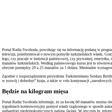
Portal Radia Swoboda, powołując się na informację podaną w prog
telewizji, poinformował o nowym pomyśle turkmeńskich władz. Graty
tego, czy pracuje w instytucji państwowej, czy prywatnej, emerytka, 
manatów turkmeńskich. Według państwowego kursu jest to równowar
obecnie pomiędzy 20 a 25 manatów za 1 dolara. Minimalne wynagro
Zgodnie z rozporządzeniem prezydenta Turkmenistanu Serdara Berd
w rozwój i dobrobyt” kraju, a także w celu kontynuacji „narodowych t
Będzie na kilogram mięsa
Portal Radia Swoboda informuje, że za kwotę 60 manatów można obecn
tygodniach kontrowersyjny pomysł władz rządzonego w sposób autory
najbardziej niedemokratycznych państw świata. W styczniu br. info