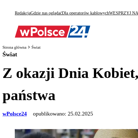
Redakcja
Gdzie nas oglądać
Dla operatorów kablowych
WESPRZYJ N
Strona główna
Świat
Świat
Z okazji Dnia Kobiet,
państwa
wPolsce24
opublikowano:
25.02.2025