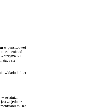
nym w państwowej
niezależnie od
e - otrzyma 60
hający się
iu wkładu kobiet
 w ostatnich
est za jedno z
rkmenistanu muszą