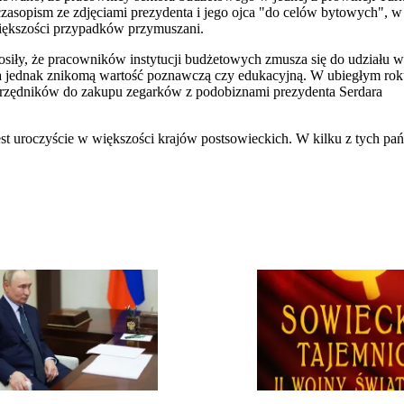
zasopism ze zdjęciami prezydenta i jego ojca "do celów bytowych", w
większości przypadków przymuszani.
iły, że pracowników instytucji budżetowych zmusza się do udziału w
, ma jednak znikomą wartość poznawczą czy edukacyjną. W ubiegłym ro
zędników do zakupu zegarków z podobiznami prezydenta Serdara
uroczyście w większości krajów postsowieckich. W kilku z tych pańs