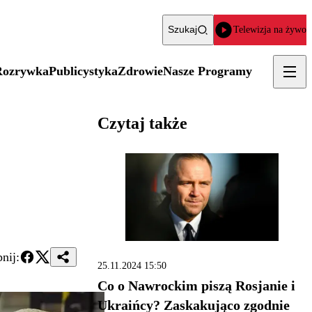
Szukaj
Telewizja na żywo
Rozrywka
Publicystyka
Zdrowie
Nasze Programy
Czytaj także
nij:
25.11.2024 15:50
Co o Nawrockim piszą Rosjanie i
Ukraińcy? Zaskakująco zgodnie