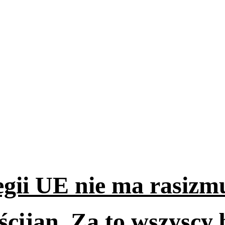
egii UE nie ma rasizm
ścijan. Za to wszyscy b