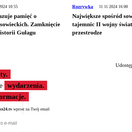
Rozrywka
2024 10:55
11.11.2024 16:00
zuje pamięć o
Największe spośród sow
 sowieckich. Zamknięcie
tajemnic II wojny świa
storii Gułagu
przestrodze
Udostęp
ty.
ze
wydarzenia.
formacje.
ce24.tv
wprost na Twój email