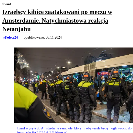
Świat
Izraelscy kibice zaatakowani po meczu w
Amsterdamie. Natychmiastowa reakcja
Netanjahu
wPolsce24
opublikowano:
08.11.2024
Izrael wysyła do Amsterdamu samoloty, którymi obywatele będą mogli wrócić do
kraju. (fot.PAP/EPA/VLN Nieuws)