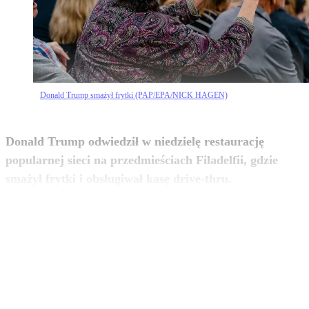
Donald Trump smażył frytki (PAP/EPA/NICK HAGEN)
Donald Trump odwiedził w niedzielę restaurację
popularnej sieci na przedmieściach Filadelfii, gdzie
zobacz więcej
smażył frytki i obsługiwał kasę drive-thru.