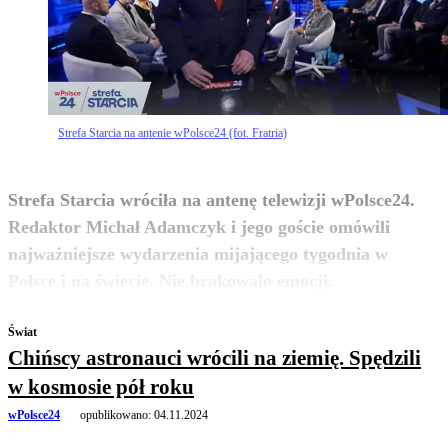
Strefa Starcia na antenie wPolsce24 (fot. Fratria)
Strefa Starcia wróciła na antenę telewizji wPolsce24.
Redaktor Michał Adamczyk i jego goście omówili
najważniejsze wydarzenia mijającego tygodnia w
zobacz więcej
Polsce i na świecie. Nie brakowało emocji.
Świat
Chińscy astronauci wrócili na ziemię. Spędzili
w kosmosie pół roku
wPolsce24
opublikowano:
04.11.2024