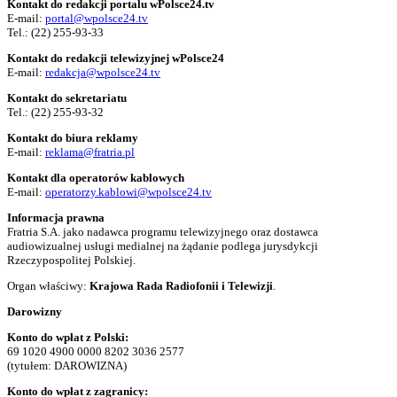
Kontakt do redakcji portalu wPolsce24.tv
E-mail:
portal@wpolsce24.tv
Tel.:
(22) 255-93-33
Kontakt do redakcji telewizyjnej wPolsce24
E-mail:
redakcja@wpolsce24.tv
Kontakt do sekretariatu
Tel.:
(22) 255-93-32
Kontakt do biura reklamy
E-mail:
reklama@fratria.pl
Kontakt dla operatorów kablowych
E-mail:
operatorzy.kablowi@wpolsce24.tv
Informacja prawna
Fratria S.A. jako nadawca programu telewizyjnego oraz dostawca
audiowizualnej usługi medialnej na żądanie podlega jurysdykcji
Rzeczypospolitej Polskiej.
Organ właściwy:
Krajowa Rada Radiofonii i Telewizji
.
Darowizny
Konto do wpłat z Polski:
69 1020 4900 0000 8202 3036 2577
(tytułem: DAROWIZNA)
Konto do wpłat z zagranicy: