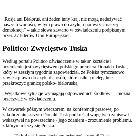
„Rosja ani Białoruś, ani żaden inny kraj, nie mogą nadużywać
naszych wartości, w tym prawa do azylu, i podważać naszej
demokracji” – takie słowa zawarto w oświadczeniu podpisanym
przez 27 liderów Unii Europejskiej.
Politico: Zwycięstwo Tuska
Według portalu Politico oświadczenie w takim kształcie i
brzemieniu jest zwycięstwem polskiego premiera Donalda Tuska,
który w zeszłym tygodniu zapowiedział, że Polska tymczasowo
zawiesi prawo do azylu dla osób, które usiłują nielegalnie
przekroczyć granicę polsko- białoruską.
„Wyjątkowe sytuacje wymagają odpowiednich środków” – można
przeczytać w oświadczeniu.
W czwartek późnym wieczorem, na konferencji prasowej po
zakończeniu szczytu Donald Tusk podkreślał wagę tych zapisów i
wskazywał na powszechne - jego zdaniem - zrozumienie problemu,
z którym mierzy się Polska.
To był cel, który chciałem osiągnąć – mówił Tusk.