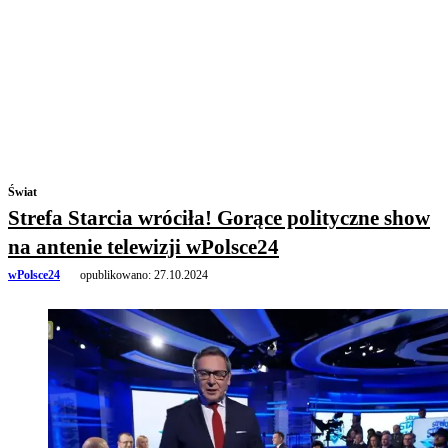
Świat
Strefa Starcia wróciła! Gorące polityczne show
na antenie telewizji wPolsce24
wPolsce24
opublikowano:
27.10.2024