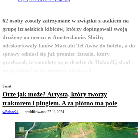
62 osoby zostały zatrzymane w związku z atakiem na
grupę izraelskich kibiców, którzy dopingowali swoją
drużynę na meczu w Amsterdamie. Służby
odeskortowały fanów Maccabi Tel Awiw do hotelu, a do
sprawy odniósł się już premier Izraela, który
przekazał, że samoloty są w drodze do Holandii, skąd
zobacz więcej
mają zabrać m.in. rannych obywateli.
Świat
Orze jak może? Artysta, który tworzy
traktorem i pługiem. A za płótno ma pole
wPolsce24
opublikowano:
27.11.2024