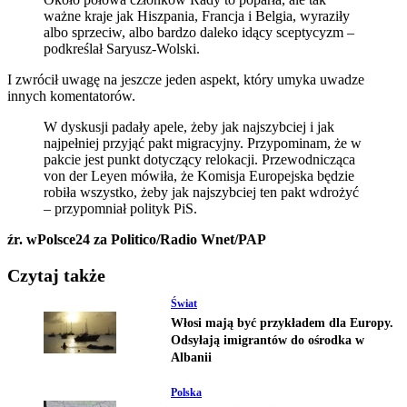
ważne kraje jak Hiszpania, Francja i Belgia, wyraziły
albo sprzeciw, albo bardzo daleko idący sceptycyzm –
podkreślał Saryusz-Wolski.
I zwrócił uwagę na jeszcze jeden aspekt, który umyka uwadze
innych komentatorów.
W dyskusji padały apele, żeby jak najszybciej i jak
najpełniej przyjąć pakt migracyjny. Przypominam, że w
pakcie jest punkt dotyczący relokacji. Przewodnicząca
von der Leyen mówiła, że Komisja Europejska będzie
robiła wszystko, żeby jak najszybciej ten pakt wdrożyć
– przypomniał polityk PiS.
źr. wPolsce24 za Politico/Radio Wnet/PAP
Czytaj także
Świat
Włosi mają być przykładem dla Europy.
Odsyłają imigrantów do ośrodka w
Albanii
Polska