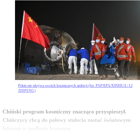
Pekin nie ukrywa swoich kosmicznych ambicji (fot. PAP/EPA/XINHUA / LI
ZHIPENG)
Chiński program kosmiczny znacząco przyspieszył.
Chińczycy chcą do połowy stulecia zostać światowym
zobacz więcej
liderem w podboju kosmosu.