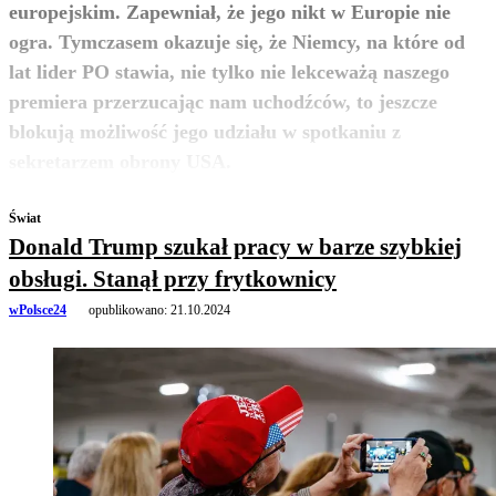
europejskim. Zapewniał, że jego nikt w Europie nie
ogra. Tymczasem okazuje się, że Niemcy, na które od
lat lider PO stawia, nie tylko nie lekceważą naszego
premiera przerzucając nam uchodźców, to jeszcze
blokują możliwość jego udziału w spotkaniu z
zobacz więcej
sekretarzem obrony USA.
Świat
Donald Trump szukał pracy w barze szybkiej
obsługi. Stanął przy frytkownicy
wPolsce24
opublikowano:
21.10.2024