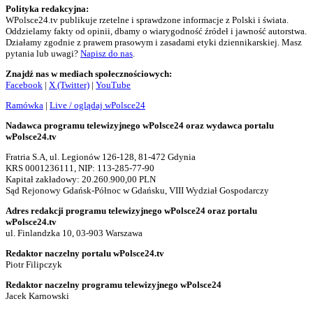
Polityka redakcyjna:
WPolsce24.tv publikuje rzetelne i sprawdzone informacje z Polski i świata.
Oddzielamy fakty od opinii, dbamy o wiarygodność źródeł i jawność autorstwa.
Działamy zgodnie z prawem prasowym i zasadami etyki dziennikarskiej. Masz
pytania lub uwagi?
Napisz do nas
.
Znajdź nas w mediach społecznościowych:
Facebook
|
X (Twitter)
|
YouTube
Ramówka
|
Live / oglądaj wPolsce24
Nadawca programu telewizyjnego wPolsce24 oraz wydawca portalu
wPolsce24.tv
Fratria S.A, ul. Legionów 126-128, 81-472 Gdynia
KRS 0001236111, NIP: 113-285-77-90
Kapitał zakładowy: 20.260.900,00 PLN
Sąd Rejonowy Gdańsk-Północ w Gdańsku, VIII Wydział Gospodarczy
Adres redakcji programu telewizyjnego wPolsce24 oraz portalu
wPolsce24.tv
ul. Finlandzka 10, 03-903 Warszawa
Redaktor naczelny portalu wPolsce24.tv
Piotr Filipczyk
Redaktor naczelny programu telewizyjnego wPolsce24
Jacek Karnowski