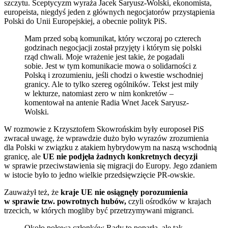
szczytu. Sceptycyzm wyraża Jacek Saryusz-Wolski, ekonomista,
europeista, niegdyś jeden z głównych negocjatorów przystąpienia
Polski do Unii Europejskiej, a obecnie polityk PiS.
Mam przed sobą komunikat, który wczoraj po czterech
godzinach negocjacji został przyjęty i którym się polski
rząd chwali. Moje wrażenie jest takie, że pogadali
sobie. Jest w tym komunikacie mowa o solidarności z
Polską i zrozumieniu, jeśli chodzi o kwestie wschodniej
granicy. Ale to tylko szereg ogólników. Tekst jest miły
w lekturze, natomiast zero w nim konkretów –
komentował na antenie Radia Wnet Jacek Saryusz-
Wolski.
W rozmowie z Krzysztofem Skowrońskim były europoseł PiS
zwracał uwagę, że wprawdzie dużo było wyrazów zrozumienia
dla Polski w związku z atakiem hybrydowym na naszą wschodnią
granicę, ale
UE nie podjęła żadnych konkretnych decyzji
w sprawie przeciwstawienia się migracji do Europy. Jego zdaniem
w istocie było to jedno wielkie przedsięwzięcie PR-owskie.
Zauważył też, że
kraje UE nie osiągnęły porozumienia
w sprawie tzw. powrotnych hubów,
czyli ośrodków w krajach
trzecich, w których mogliby być przetrzymywani migranci.
Około połowa członków Rady to poparła, ale tak