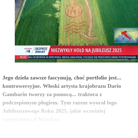
Jego dzieła zawsze fascynują, choć portfolio jest...
kontrowersyjne. Włoski artysta krajobrazu Dario
Gambarin tworzy za pomocą... traktora z
podczepionym pługiem. Tym razem wyorał logo
Jubileuszowego Roku 2025, jakie wcześniej
zobacz więcej
zaprezentował Watykan.