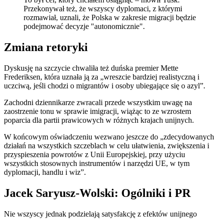
Przekonywał też, że wszyscy dyplomaci, z którymi
rozmawiał, uznali, że Polska w zakresie migracji będzie
podejmować decyzje "autonomicznie".
Zmiana retoryki
Dyskusję na szczycie chwaliła też duńska premier Mette
Frederiksen, która uznała ją za „wreszcie bardziej realistyczną i
uczciwą, jeśli chodzi o migrantów i osoby ubiegające się o azyl”.
Zachodni dziennikarze zwracali przede wszystkim uwagę na
zaostrzenie tonu w sprawie imigracji, wiążąc to ze wzrostem
poparcia dla partii prawicowych w różnych krajach unijnych.
W końcowym oświadczeniu wezwano jeszcze do „zdecydowanych
działań na wszystkich szczeblach w celu ułatwienia, zwiększenia i
przyspieszenia powrotów z Unii Europejskiej, przy użyciu
wszystkich stosownych instrumentów i narzędzi UE, w tym
dyplomacji, handlu i wiz”.
Jacek Saryusz-Wolski: Ogólniki i PR
Nie wszyscy jednak podzielają satysfakcję z efektów unijnego