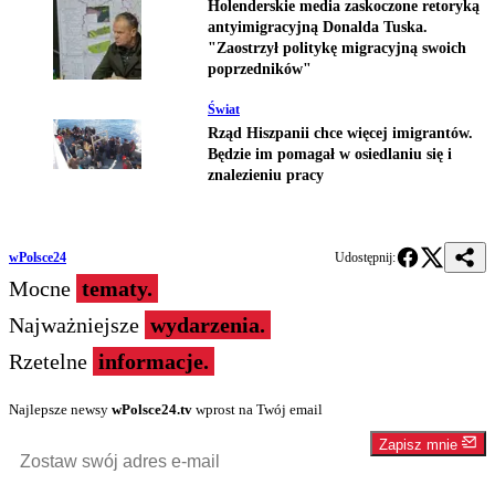
Holenderskie media zaskoczone retoryką
antyimigracyjną Donalda Tuska.
"Zaostrzył politykę migracyjną swoich
poprzedników"
Świat
Rząd Hiszpanii chce więcej imigrantów.
Będzie im pomagał w osiedlaniu się i
znalezieniu pracy
wPolsce24
Udostępnij:
Mocne
tematy.
Najważniejsze
wydarzenia.
Rzetelne
informacje.
Najlepsze newsy
wPolsce24.tv
wprost na Twój email
Zapisz mnie