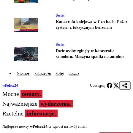
Świat
Katastrofa kolejowa w Czechach. Pożar
cystern z toksycznym benzolem
Świat
Dwie osoby zginęły w katastrofie
samolotu. Maszyna spadła na autobus
Niemcy
katastrofa
kolej
deszcz
wPolsce24
Udostępnij:
Mocne
tematy.
Najważniejsze
wydarzenia.
Rzetelne
informacje.
Najlepsze newsy
wPolsce24.tv
wprost na Twój email