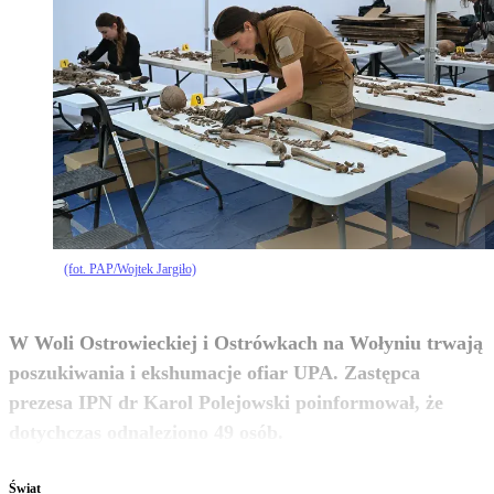
(fot. PAP/Wojtek Jargiło)
W Woli Ostrowieckiej i Ostrówkach na Wołyniu trwają
poszukiwania i ekshumacje ofiar UPA. Zastępca
prezesa IPN dr Karol Polejowski poinformował, że
zobacz więcej
dotychczas odnaleziono 49 osób.
Świat