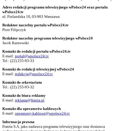
Adres redakcji programu telewizyjnego wPolsce24 oraz portalu
wPolsce24.tv
ul. Finlandzka 10, 03-903 Warszawa
Redaktor naczelny portalu wPolsce24.tv
Piotr Filipczyk
Redaktor naczelny programu telewizyjnego wPolsce24
Jacek Karnowski
Kontakt do redakcji portalu wPolsce24.tv
E-mail:
portal@wpolsce24.tv
Tel.:
(22) 255-93-33
Kontakt do redakcji telewizyjnej wPolsce24
E-mail:
redakcja@wpolsce24.tv
Kontakt do sekretariatu
Tel.:
(22) 255-93-32
Kontakt do biura reklamy
E-mail:
reklama@fratria.pl
Kontakt dla operatorów kablowych
E-mail:
operatorzy.kablowi@wpolsce24.tv
Informacja prawna
Fratria S.A. jako nadawca programu telewizyjnego oraz dostawca