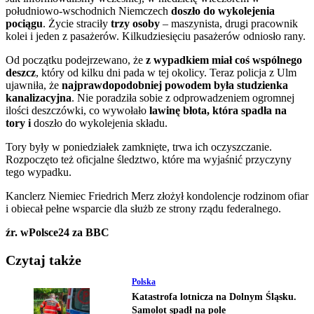
południowo-wschodnich Niemczech
doszło do wykolejenia
pociągu
. Życie straciły
trzy osoby
– maszynista, drugi pracownik
kolei i jeden z pasażerów. Kilkudziesięciu pasażerów odniosło rany.
Od początku podejrzewano, że
z wypadkiem miał coś wspólnego
deszcz
, który od kilku dni pada w tej okolicy. Teraz policja z Ulm
ujawniła, że
najprawdopodobniej powodem była studzienka
kanalizacyjna
. Nie poradziła sobie z odprowadzeniem ogromnej
ilości deszczówki, co wywołało
lawinę błota, która spadła na
tory i
doszło do wykolejenia składu.
Tory były w poniedziałek zamknięte, trwa ich oczyszczanie.
Rozpoczęto też oficjalne śledztwo, które ma wyjaśnić przyczyny
tego wypadku.
Kanclerz Niemiec Friedrich Merz złożył kondolencje rodzinom ofiar
i obiecał pełne wsparcie dla służb ze strony rządu federalnego.
źr. wPolsce24 za BBC
Czytaj także
Polska
Katastrofa lotnicza na Dolnym Śląsku.
Samolot spadł na pole