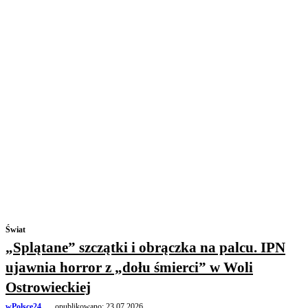
Świat
„Splątane” szczątki i obrączka na palcu. IPN
ujawnia horror z „dołu śmierci” w Woli
Ostrowieckiej
wPolsce24
opublikowano:
23.07.2026