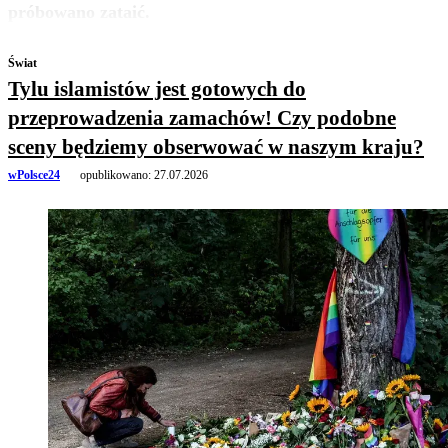
próbowano zataić.
Świat
Tylu islamistów jest gotowych do
przeprowadzenia zamachów! Czy podobne
sceny będziemy obserwować w naszym kraju?
wPolsce24
opublikowano:
27.07.2026