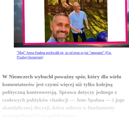
"Mąż" Jensa Spahna pochwalił się, że od teraz są już "tatusiami" (Fot.
Pixabay/Instagram)
W Niemczech wybuchł poważny spór, który dla wielu
komentatorów jest czymś więcej niż tylko kolejną
polityczną kontrowersją. Sprawa dotyczy jednego z
czołowych polityków chadecji — Jens Spahna — i jego
skandalicznej decyzji, która uderza w fundamenty
zobacz więcej
wiarygodności życia publicznego.