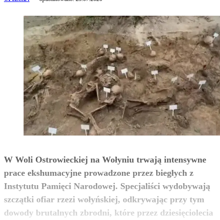
W Woli Ostrowieckiej na Wołyniu trwają intensywne
prace ekshumacyjne prowadzone przez biegłych z
Instytutu Pamięci Narodowej. Specjaliści wydobywają
szczątki ofiar rzezi wołyńskiej, odkrywając przy tym
dowody brutalnych zbrodni, które przez dziesięciolecia
zobacz więcej