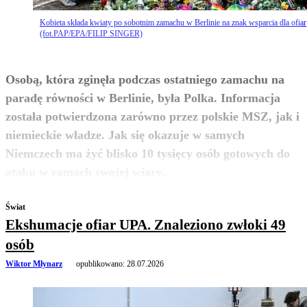
Kobieta składa kwiaty po sobotnim zamachu w Berlinie na znak wsparcia dla ofiar
(fot.PAP/EPA/FILIP SINGER)
Osobą, która zginęła podczas ostatniego zamachu na
paradę równości w Berlinie, była Polka. Informacja
została potwierdzona zarówno przez polskie MSZ, jak i
niemieckie władze. Jak się okazuje w samych
Niemczech ma żyć blisko 10 tysięcy osób gotowych do
zobacz więcej
ataku w ramach swojej wiary.
Świat
Ekshumacje ofiar UPA. Znaleziono zwłoki 49
osób
Wiktor Młynarz
opublikowano:
28.07.2026