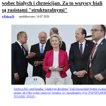
wobec białych i chrześcijan. Za to wszyscy biali
są rasistami "strukturalnymi"
wPolsce24
opublikowano:
14.07.2026
Szefowa KE i nieformalna "władczyni absolutna" Unii Europejskiej będzie zwalcz
rasizm, ale tylko wobec czarnych, Azjatów czy muzułmanów (Fot. PAP/EPA/BE
TESSIER / POOL)