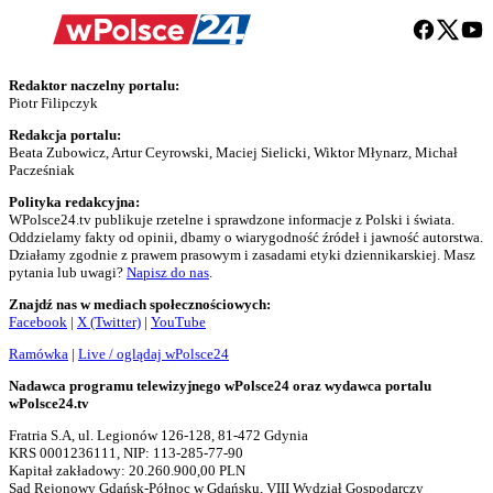
Redaktor naczelny portalu:
Piotr Filipczyk
Redakcja portalu:
Beata Zubowicz, Artur Ceyrowski, Maciej Sielicki, Wiktor Młynarz, Michał
Pacześniak
Polityka redakcyjna:
WPolsce24.tv publikuje rzetelne i sprawdzone informacje z Polski i świata.
Oddzielamy fakty od opinii, dbamy o wiarygodność źródeł i jawność autorstwa.
Działamy zgodnie z prawem prasowym i zasadami etyki dziennikarskiej. Masz
pytania lub uwagi?
Napisz do nas
.
Znajdź nas w mediach społecznościowych:
Facebook
|
X (Twitter)
|
YouTube
Ramówka
|
Live / oglądaj wPolsce24
Nadawca programu telewizyjnego wPolsce24 oraz wydawca portalu
wPolsce24.tv
Fratria S.A, ul. Legionów 126-128, 81-472 Gdynia
KRS 0001236111, NIP: 113-285-77-90
Kapitał zakładowy: 20.260.900,00 PLN
Sąd Rejonowy Gdańsk-Północ w Gdańsku, VIII Wydział Gospodarczy