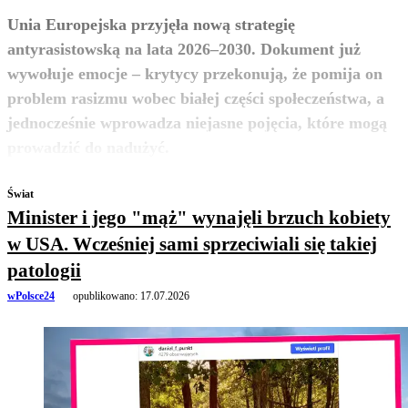
Unia Europejska przyjęła nową strategię
antyrasistowską na lata 2026–2030. Dokument już
wywołuje emocje – krytycy przekonują, że pomija on
problem rasizmu wobec białej części społeczeństwa, a
jednocześnie wprowadza niejasne pojęcia, które mogą
zobacz więcej
prowadzić do nadużyć.
Świat
Minister i jego "mąż" wynajęli brzuch kobiety
w USA. Wcześniej sami sprzeciwiali się takiej
patologii
wPolsce24
opublikowano:
17.07.2026