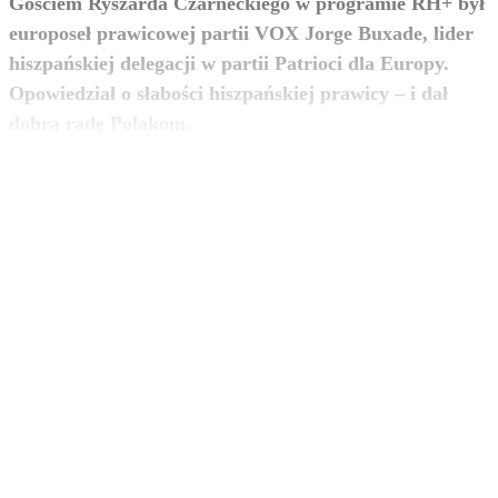
Gościem Ryszarda Czarneckiego w programie RH+ był
europoseł prawicowej partii VOX Jorge Buxade, lider
hiszpańskiej delegacji w partii Patrioci dla Europy.
Opowiedział o słabości hiszpańskiej prawicy – i dał
zobacz więcej
dobrą radę Polakom.