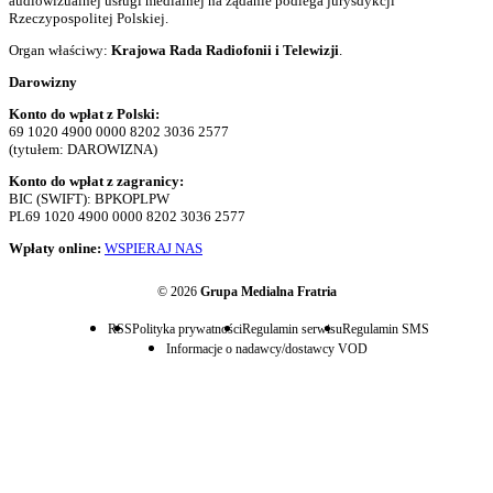
audiowizualnej usługi medialnej na żądanie podlega jurysdykcji
Rzeczypospolitej Polskiej.
Organ właściwy:
Krajowa Rada Radiofonii i Telewizji
.
Darowizny
Konto do wpłat z Polski:
69 1020 4900 0000 8202 3036 2577
(tytułem: DAROWIZNA)
Konto do wpłat z zagranicy:
BIC (SWIFT): BPKOPLPW
PL69 1020 4900 0000 8202 3036 2577
Wpłaty online:
WSPIERAJ NAS
© 2026
Grupa Medialna Fratria
RSS
Polityka prywatności
Regulamin serwisu
Regulamin SMS
Informacje o nadawcy/dostawcy VOD