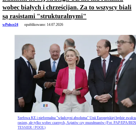
wobec białych i chrześcijan. Za to wszyscy biali
są rasistami "strukturalnymi"
wPolsce24
opublikowano:
14.07.2026
Szefowa KE i nieformalna "władczyni absolutna" Unii Europejskiej będzie zwalcz
rasizm, ale tylko wobec czarnych, Azjatów czy muzułmanów (Fot. PAP/EPA/BE
TESSIER / POOL)