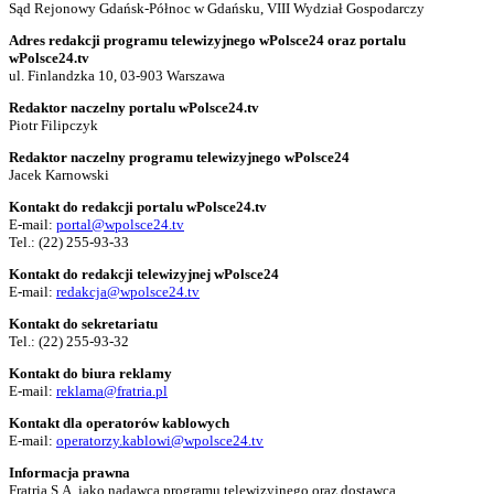
Sąd Rejonowy Gdańsk-Północ w Gdańsku, VIII Wydział Gospodarczy
Adres redakcji programu telewizyjnego wPolsce24 oraz portalu
wPolsce24.tv
ul. Finlandzka 10, 03-903 Warszawa
Redaktor naczelny portalu wPolsce24.tv
Piotr Filipczyk
Redaktor naczelny programu telewizyjnego wPolsce24
Jacek Karnowski
Kontakt do redakcji portalu wPolsce24.tv
E-mail:
portal@wpolsce24.tv
Tel.:
(22) 255-93-33
Kontakt do redakcji telewizyjnej wPolsce24
E-mail:
redakcja@wpolsce24.tv
Kontakt do sekretariatu
Tel.:
(22) 255-93-32
Kontakt do biura reklamy
E-mail:
reklama@fratria.pl
Kontakt dla operatorów kablowych
E-mail:
operatorzy.kablowi@wpolsce24.tv
Informacja prawna
Fratria S.A. jako nadawca programu telewizyjnego oraz dostawca