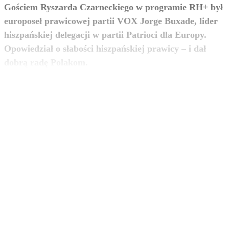
Gościem Ryszarda Czarneckiego w programie RH+ był
europoseł prawicowej partii VOX Jorge Buxade, lider
hiszpańskiej delegacji w partii Patrioci dla Europy.
Opowiedział o słabości hiszpańskiej prawicy – i dał
zobacz więcej
dobrą radę Polakom.