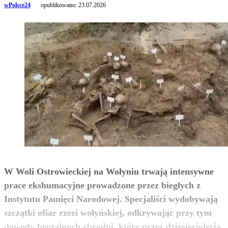
wPolsce24
opublikowano:
23.07.2026
W Woli Ostrowieckiej na Wołyniu trwają intensywne
prace ekshumacyjne prowadzone przez biegłych z
Instytutu Pamięci Narodowej. Specjaliści wydobywają
szczątki ofiar rzezi wołyńskiej, odkrywając przy tym
dowody brutalnych zbrodni, które przez dziesięciolecia