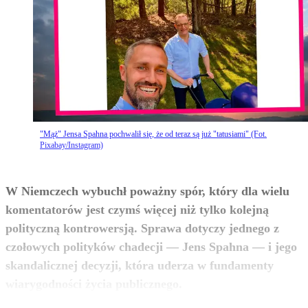
"Mąż" Jensa Spahna pochwalił się, że od teraz są już "tatusiami" (Fot.
Pixabay/Instagram)
W Niemczech wybuchł poważny spór, który dla wielu
komentatorów jest czymś więcej niż tylko kolejną
polityczną kontrowersją. Sprawa dotyczy jednego z
czołowych polityków chadecji — Jens Spahna — i jego
skandalicznej decyzji, która uderza w fundamenty
zobacz więcej
wiarygodności życia publicznego.