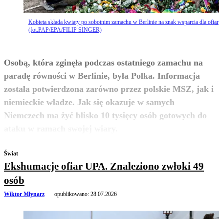
Kobieta składa kwiaty po sobotnim zamachu w Berlinie na znak wsparcia dla ofiar
(fot.PAP/EPA/FILIP SINGER)
Osobą, która zginęła podczas ostatniego zamachu na
paradę równości w Berlinie, była Polka. Informacja
została potwierdzona zarówno przez polskie MSZ, jak i
niemieckie władze. Jak się okazuje w samych
Niemczech ma żyć blisko 10 tysięcy osób gotowych do
zobacz więcej
ataku w ramach swojej wiary.
Świat
Ekshumacje ofiar UPA. Znaleziono zwłoki 49
osób
Wiktor Młynarz
opublikowano:
28.07.2026