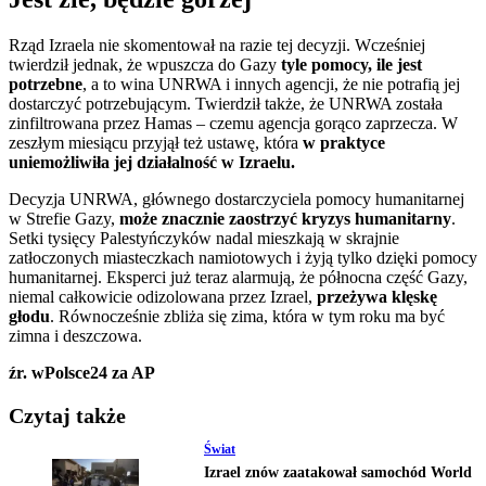
Rząd Izraela nie skomentował na razie tej decyzji. Wcześniej
twierdził jednak, że wpuszcza do Gazy
tyle pomocy, ile jest
potrzebne
, a to wina UNRWA i innych agencji, że nie potrafią jej
dostarczyć potrzebującym. Twierdził także, że UNRWA została
zinfiltrowana przez Hamas – czemu agencja gorąco zaprzecza. W
zeszłym miesiącu przyjął też ustawę, która
w praktyce
uniemożliwiła jej działalność w Izraelu.
Decyzja UNRWA, głównego dostarczyciela pomocy humanitarnej
w Strefie Gazy,
może znacznie zaostrzyć kryzys humanitarny
.
Setki tysięcy Palestyńczyków nadal mieszkają w skrajnie
zatłoczonych miasteczkach namiotowych i żyją tylko dzięki pomocy
humanitarnej. Eksperci już teraz alarmują, że północna część Gazy,
niemal całkowicie odizolowana przez Izrael,
przeżywa klęskę
głodu
. Równocześnie zbliża się zima, która w tym roku ma być
zimna i deszczowa.
źr. wPolsce24 za AP
Czytaj także
Świat
Izrael znów zaatakował samochód World