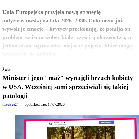
Unia Europejska przyjęła nową strategię
antyrasistowską na lata 2026–2030. Dokument już
wywołuje emocje – krytycy przekonują, że pomija on
problem rasizmu wobec białej części społeczeństwa, a
jednocześnie wprowadza niejasne pojęcia, które mogą
zobacz więcej
prowadzić do nadużyć.
Świat
Minister i jego "mąż" wynajęli brzuch kobiety
w USA. Wcześniej sami sprzeciwiali się takiej
patologii
wPolsce24
opublikowano:
17.07.2026