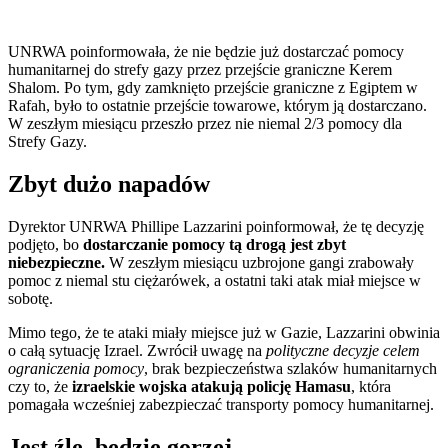
UNRWA poinformowała, że nie będzie już dostarczać pomocy
humanitarnej do strefy gazy przez przejście graniczne Kerem
Shalom. Po tym, gdy zamknięto przejście graniczne z Egiptem w
Rafah, było to ostatnie przejście towarowe, którym ją dostarczano.
W zeszłym miesiącu przeszło przez nie niemal 2/3 pomocy dla
Strefy Gazy.
Zbyt dużo napadów
Dyrektor UNRWA Phillipe Lazzarini poinformował, że tę decyzję
podjęto, bo
dostarczanie pomocy tą drogą jest zbyt
niebezpieczne.
W zeszłym miesiącu uzbrojone gangi zrabowały
pomoc z niemal stu ciężarówek, a ostatni taki atak miał miejsce w
sobotę.
Mimo tego, że te ataki miały miejsce już w Gazie, Lazzarini obwinia
o całą sytuację Izrael. Zwrócił uwagę na
polityczne decyzje celem
ograniczenia pomocy
, brak bezpieczeństwa szlaków humanitarnych
czy to, że
izraelskie wojska atakują policję Hamasu
, która
pomagała wcześniej zabezpieczać transporty pomocy humanitarnej.
Jest źle, będzie gorzej