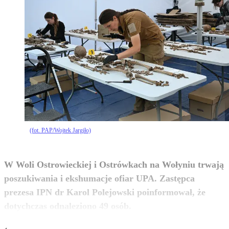
(fot. PAP/Wojtek Jargiło)
W Woli Ostrowieckiej i Ostrówkach na Wołyniu trwają
poszukiwania i ekshumacje ofiar UPA. Zastępca
prezesa IPN dr Karol Polejowski poinformował, że
zobacz więcej
dotychczas odnaleziono 49 osób.