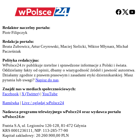
Redaktor naczelny portalu:
Piotr Filipczyk
Redakcja portalu:
Beata Zubowicz, Artur Ceyrowski, Maciej Sielicki, Wiktor Młynarz, Michał
Pacześniak
Polityka redakcyjna:
WPolsce24.tv publikuje rzetelne i sprawdzone informacje z Polski i świata.
Oddzielamy fakty od opinii, dbamy o wiarygodność źródeł i jawność autorstwa.
Działamy zgodnie z prawem prasowym i zasadami etyki dziennikarskiej. Masz
pytania lub uwagi?
Napisz do nas
.
Znajdź nas w mediach społecznościowych:
Facebook
|
X (Twitter)
|
YouTube
Ramówka
|
Live / oglądaj wPolsce24
Nadawca programu telewizyjnego wPolsce24 oraz wydawca portalu
wPolsce24.tv
Fratria S.A, ul. Legionów 126-128, 81-472 Gdynia
KRS 0001236111, NIP: 113-285-77-90
Kapitał zakładowy: 20.260.900,00 PLN