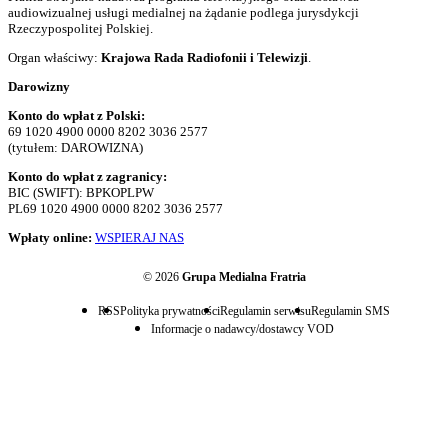
audiowizualnej usługi medialnej na żądanie podlega jurysdykcji
Rzeczypospolitej Polskiej.
Organ właściwy:
Krajowa Rada Radiofonii i Telewizji
.
Darowizny
Konto do wpłat z Polski:
69 1020 4900 0000 8202 3036 2577
(tytułem: DAROWIZNA)
Konto do wpłat z zagranicy:
BIC (SWIFT): BPKOPLPW
PL69 1020 4900 0000 8202 3036 2577
Wpłaty online:
WSPIERAJ NAS
© 2026
Grupa Medialna Fratria
RSS
Polityka prywatności
Regulamin serwisu
Regulamin SMS
Informacje o nadawcy/dostawcy VOD