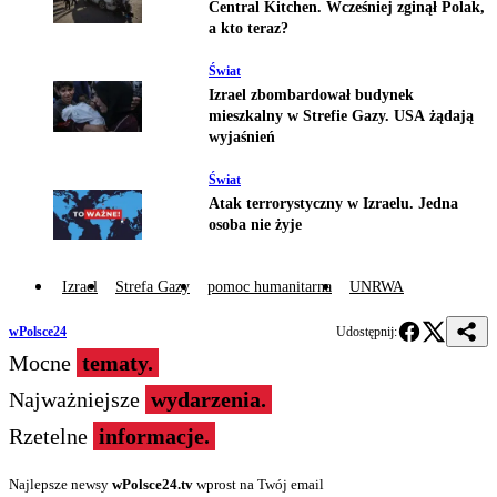
Central Kitchen. Wcześniej zginął Polak,
a kto teraz?
Świat
Izrael zbombardował budynek
mieszkalny w Strefie Gazy. USA żądają
wyjaśnień
Świat
Atak terrorystyczny w Izraelu. Jedna
osoba nie żyje
Izrael
Strefa Gazy
pomoc humanitarna
UNRWA
wPolsce24
Udostępnij:
Mocne
tematy.
Najważniejsze
wydarzenia.
Rzetelne
informacje.
Najlepsze newsy
wPolsce24.tv
wprost na Twój email