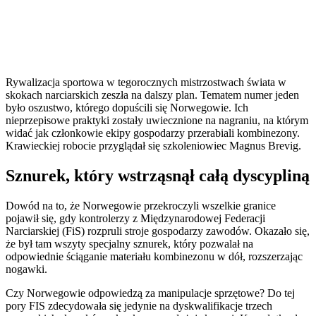
Rywalizacja sportowa w tegorocznych mistrzostwach świata w
skokach narciarskich zeszła na dalszy plan. Tematem numer jeden
było oszustwo, którego dopuścili się Norwegowie. Ich
nieprzepisowe praktyki zostały uwiecznione na nagraniu, na którym
widać jak członkowie ekipy gospodarzy przerabiali kombinezony.
Krawieckiej robocie przyglądał się szkoleniowiec Magnus Brevig.
Sznurek, który wstrząsnął całą dyscypliną
Dowód na to, że Norwegowie przekroczyli wszelkie granice
pojawił się, gdy kontrolerzy z Międzynarodowej Federacji
Narciarskiej (FiS) rozpruli stroje gospodarzy zawodów. Okazało się,
że był tam wszyty specjalny sznurek, który pozwalał na
odpowiednie ściąganie materiału kombinezonu w dół, rozszerzając
nogawki.
Czy Norwegowie odpowiedzą za manipulacje sprzętowe? Do tej
pory FIS zdecydowała się jedynie na dyskwalifikacje trzech