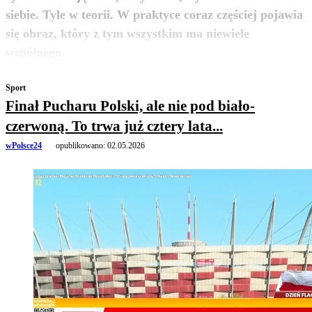
siebie. Tyle w teorii. W praktyce coraz częściej pojawia
się obraz, który z tym wszystkim ma niewiele
zobacz więcej
wspólnego.
Sport
Finał Pucharu Polski, ale nie pod biało-
czerwoną. To trwa już cztery lata...
wPolsce24
opublikowano:
02.05.2026