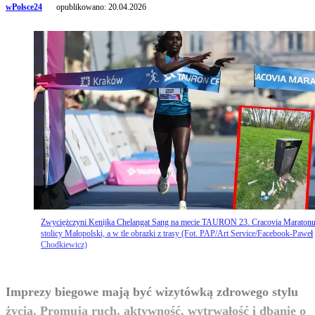
wPolsce24
opublikowano:
20.04.2026
Zwyciężczyni Kenijka Chelangat Sang na mecie TAURON 23. Cracovia Maraton
stolicy Małopolski, a w tle obrazki z trasy (Fot. PAP/Art Service/Facebook-Paweł
Chodkiewicz)
Imprezy biegowe mają być wizytówką zdrowego stylu
życia. Promują ruch, aktywność, wytrwałość i dbanie o