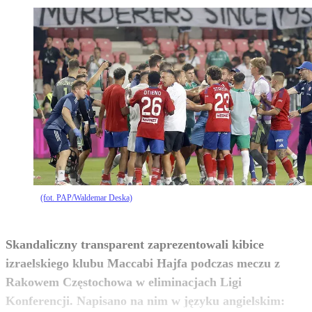
(fot. PAP/Waldemar Deska)
Skandaliczny transparent zaprezentowali kibice
izraelskiego klubu Maccabi Hajfa podczas meczu z
Rakowem Częstochowa w eliminacjach Ligi
Konferencji. Napisano na nim w języku angielskim:
zobacz więcej