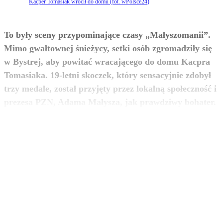
Kacper Tomasiak wrócił do domu (fot. wPolsce24)
To były sceny przypominające czasy „Małyszomanii”.
Mimo gwałtownej śnieżycy, setki osób zgromadziły się
w Bystrej, aby powitać wracającego do domu Kacpra
Tomasiaka. 19-letni skoczek, który sensacyjnie zdobył
trzy medale, został przyjęty przez lokalną społeczność i
zobacz więcej
prezesa PZN, Adama Małysza, jak prawdziwy bohater.