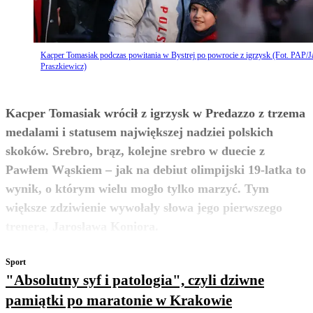
Kacper Tomasiak podczas powitania w Bystrej po powrocie z igrzysk (Fot. PAP/J
Praszkiewicz)
Kacper Tomasiak wrócił z igrzysk w Predazzo z trzema
medalami i statusem największej nadziei polskich
skoków. Srebro, brąz, kolejne srebro w duecie z
Pawłem Wąskiem – jak na debiut olimpijski 19-latka to
wynik, o którym wielu mogło tylko marzyć. Tym
większe zdziwienie wywołały słowa jego pierwszego
zobacz więcej
trenera, Jarosława Koniora.
Sport
"Absolutny syf i patologia", czyli dziwne
pamiątki po maratonie w Krakowie