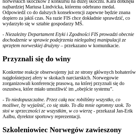
norweskich skoczków z konkursu na dużej skoczni. Kara dotknęła
najbardziej Mariusa Lindvicka, któremu odebrano medal.
Odpowiedź co do dalszych konsekwencji zapewne będzie znana
dopiero za jakiś czas. Na razie FIS chce dokładnie sprawdzić, co
wydarzyło się w sztabie gospodarzy MŚ.
-
Niezależny Departament Etyki i Zgodności FIS prowadzi obecnie
dochodzenie w sprawie podejrzenia nielegalnej manipulacji ze
sprzętem norweskiej drużyny
– przekazano w komunikacie.
Przyznali się do winy
Konkretne reakcje obserwujemy już ze strony głównych bohaterów
najgłośniejszej afery w skokach narciarskich. Norwegowie
zorganizowali konferencję prasową, na której przyznali się do
oszustwa, które miało umożliwić im „obejście systemu”.
-
To niedopuszczalne. Przez całą noc robiliśmy wszystko, co
możliwe, by wyjaśnić, co się stało. To dla mnie ogromny szok. To
stoi w sprzeczności ze wszystkim, w co wierzę
- przekazał Jan-Erik
Aalbu, dyrektor sportowy reprezentacji.
Szkoleniowiec Norwegów zawieszony