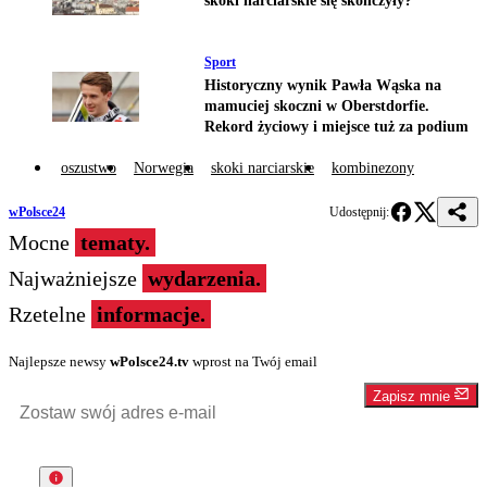
skoki narciarskie się skończyły?
Sport
Historyczny wynik Pawła Wąska na
mamuciej skoczni w Oberstdorfie.
Rekord życiowy i miejsce tuż za podium
oszustwo
Norwegia
skoki narciarskie
kombinezony
wPolsce24
Udostępnij:
Mocne
tematy.
Najważniejsze
wydarzenia.
Rzetelne
informacje.
Najlepsze newsy
wPolsce24.tv
wprost na Twój email
Zapisz mnie