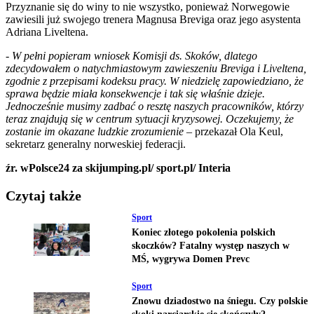
Przyznanie się do winy to nie wszystko, ponieważ Norwegowie
zawiesili już swojego trenera Magnusa Breviga oraz jego asystenta
Adriana Liveltena.
- W pełni popieram wniosek Komisji ds. Skoków, dlatego
zdecydowałem o natychmiastowym zawieszeniu Breviga i Liveltena,
zgodnie z przepisami kodeksu pracy. W niedzielę zapowiedziano, że
sprawa będzie miała konsekwencje i tak się właśnie dzieje.
Jednocześnie musimy zadbać o resztę naszych pracowników, którzy
teraz znajdują się w centrum sytuacji kryzysowej. Oczekujemy, że
zostanie im okazane ludzkie zrozumienie
– przekazał Ola Keul,
sekretarz generalny norweskiej federacji.
źr. wPolsce24 za skijumping.pl/ sport.pl/ Interia
Czytaj także
Sport
Koniec złotego pokolenia polskich
skoczków? Fatalny występ naszych w
MŚ, wygrywa Domen Prevc
Sport
Znowu dziadostwo na śniegu. Czy polskie