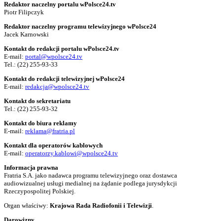
Redaktor naczelny portalu wPolsce24.tv
Piotr Filipczyk
Redaktor naczelny programu telewizyjnego wPolsce24
Jacek Karnowski
Kontakt do redakcji portalu wPolsce24.tv
E-mail:
portal@wpolsce24.tv
Tel.:
(22) 255-93-33
Kontakt do redakcji telewizyjnej wPolsce24
E-mail:
redakcja@wpolsce24.tv
Kontakt do sekretariatu
Tel.:
(22) 255-93-32
Kontakt do biura reklamy
E-mail:
reklama@fratria.pl
Kontakt dla operatorów kablowych
E-mail:
operatorzy.kablowi@wpolsce24.tv
Informacja prawna
Fratria S.A. jako nadawca programu telewizyjnego oraz dostawca
audiowizualnej usługi medialnej na żądanie podlega jurysdykcji
Rzeczypospolitej Polskiej.
Organ właściwy:
Krajowa Rada Radiofonii i Telewizji
.
Darowizny