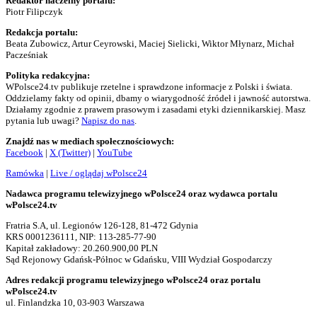
Redaktor naczelny portalu:
Piotr Filipczyk
Redakcja portalu:
Beata Zubowicz, Artur Ceyrowski, Maciej Sielicki, Wiktor Młynarz, Michał
Pacześniak
Polityka redakcyjna:
WPolsce24.tv publikuje rzetelne i sprawdzone informacje z Polski i świata.
Oddzielamy fakty od opinii, dbamy o wiarygodność źródeł i jawność autorstwa.
Działamy zgodnie z prawem prasowym i zasadami etyki dziennikarskiej. Masz
pytania lub uwagi?
Napisz do nas
.
Znajdź nas w mediach społecznościowych:
Facebook
|
X (Twitter)
|
YouTube
Ramówka
|
Live / oglądaj wPolsce24
Nadawca programu telewizyjnego wPolsce24 oraz wydawca portalu
wPolsce24.tv
Fratria S.A, ul. Legionów 126-128, 81-472 Gdynia
KRS 0001236111, NIP: 113-285-77-90
Kapitał zakładowy: 20.260.900,00 PLN
Sąd Rejonowy Gdańsk-Północ w Gdańsku, VIII Wydział Gospodarczy
Adres redakcji programu telewizyjnego wPolsce24 oraz portalu
wPolsce24.tv
ul. Finlandzka 10, 03-903 Warszawa