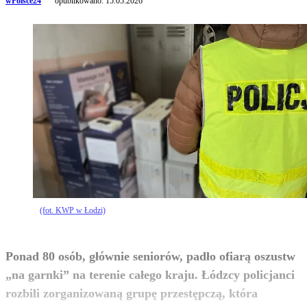
wPolsce24
opublikowano:
15.05.2026
(fot. KWP w Łodzi)
Ponad 80 osób, głównie seniorów, padło ofiarą oszustw
„na garnki” na terenie całego kraju. Łódzcy policjanci
rozbili zorganizowaną grupę przestępczą, która