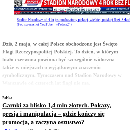
Stadion Narodowy od 4 lat jest pozbawiony pięknej, wielkiej, polskiej flagi. Szkod
(Fot. screenshot YouTube - wPolsce24)
Dziś, 2 maja, w całej Polsce obchodzone jest Święto
Flagi Rzeczypospolitej Polskiej. To dzień, w którym
biało-czerwona powinna być szczególnie widoczna –
także w miejscach o wyjątkowym znaczeniu
symbolicznym. Tymczasem nad Stadion Narodowy w
zobacz więcej
Warszawie od czterech lat flagi nie ma.
Polska
Garnki za blisko 1,4 mln złotych. Pokazy,
presja i manipulacja – gdzie kończy się
promocja, a zaczyna oszustwo?