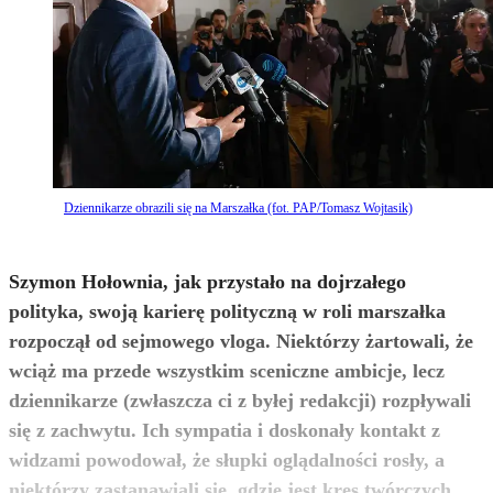
Dziennikarze obrazili się na Marszałka (fot. PAP/Tomasz Wojtasik)
Szymon Hołownia, jak przystało na dojrzałego
polityka, swoją karierę polityczną w roli marszałka
rozpoczął od sejmowego vloga. Niektórzy żartowali, że
wciąż ma przede wszystkim sceniczne ambicje, lecz
dziennikarze (zwłaszcza ci z byłej redakcji) rozpływali
się z zachwytu. Ich sympatia i doskonały kontakt z
widzami powodował, że słupki oglądalności rosły, a
niektórzy zastanawiali się, gdzie jest kres twórczych