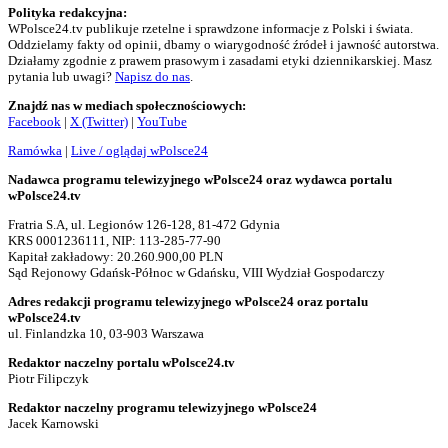
Polityka redakcyjna:
WPolsce24.tv publikuje rzetelne i sprawdzone informacje z Polski i świata.
Oddzielamy fakty od opinii, dbamy o wiarygodność źródeł i jawność autorstwa.
Działamy zgodnie z prawem prasowym i zasadami etyki dziennikarskiej. Masz
pytania lub uwagi?
Napisz do nas
.
Znajdź nas w mediach społecznościowych:
Facebook
|
X (Twitter)
|
YouTube
Ramówka
|
Live / oglądaj wPolsce24
Nadawca programu telewizyjnego wPolsce24 oraz wydawca portalu
wPolsce24.tv
Fratria S.A, ul. Legionów 126-128, 81-472 Gdynia
KRS 0001236111, NIP: 113-285-77-90
Kapitał zakładowy: 20.260.900,00 PLN
Sąd Rejonowy Gdańsk-Północ w Gdańsku, VIII Wydział Gospodarczy
Adres redakcji programu telewizyjnego wPolsce24 oraz portalu
wPolsce24.tv
ul. Finlandzka 10, 03-903 Warszawa
Redaktor naczelny portalu wPolsce24.tv
Piotr Filipczyk
Redaktor naczelny programu telewizyjnego wPolsce24
Jacek Karnowski