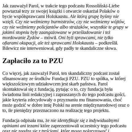
Jak zauważył Parol, w trakcie tego podcastu Rossoliński-Liebe
powtarzał tezy ze swojej książki i otwarcie oskarżał Polaków o
bycie współsprawcami Holokaustu.
Ale którą grupę byśmy nie
wzięli. Czy nie weźmiemy burmistrzów, czy nie weźmiemy wójtów,
czy nie weźmiemy policjantów albo strażaków, wszystkie te grupy w
jakimś stopniu były zaangażowane w prześladowanie i też
mordowanie Żydów –
mówił.
Oni byli sprawcami, nie tylko
ofiarami okupacji, ale też sprawcami Holokaustu –
podkreślił.
Bilewicz nie interweniował, gdy padły te skandaliczne słowa.
Zapłaciło za to PZU
Co więcej, jak zauważył Parol, ten skandaliczny podcast został
sfinansowany ze środków Fundacji PZU. PZU to spółka, w której
większościowym udziałowcem jest skarb państwa. Parol
skontaktował się z fundacją, pytając o to, czy fundacja była
świadoma linii redakcyjnej i zapraszanych do tego podcastu gości,
jakie kryteria zdecydowały o przyznaniu mu finansowania, choć
może godzić w dobre imię Polski na arenie międzynarodowej oraz o
to, ile pieniędzy przeznaczono na realizację tego projektu.
Fundacja odpisała mu, że
nie identyfikuje się z indywidualnymi
opiniami ani tezami
które zaprezentowali uczestnicy tego podcastu
oraz
nie zgadza się z treściami, które mogą polaryzować i