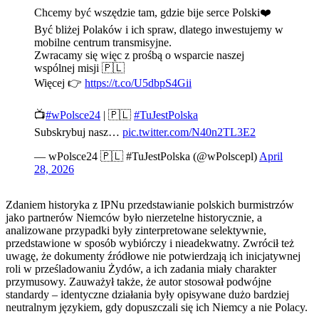
Chcemy być wszędzie tam, gdzie bije serce Polski❤️
Być bliżej Polaków i ich spraw, dlatego inwestujemy w
mobilne centrum transmisyjne.
Zwracamy się więc z prośbą o wsparcie naszej
wspólnej misji 🇵🇱
Więcej 👉
https://t.co/U5dbpS4Gii
📺
#wPolsce24
| 🇵🇱
#TuJestPolska
Subskrybuj nasz…
pic.twitter.com/N40n2TL3E2
— wPolsce24 🇵🇱 #TuJestPolska (@wPolscepl)
April
28, 2026
Zdaniem historyka z IPNu przedstawianie polskich burmistrzów
jako partnerów Niemców było nierzetelne historycznie, a
analizowane przypadki były zinterpretowane selektywnie,
przedstawione w sposób wybiórczy i nieadekwatny. Zwrócił też
uwagę, że dokumenty źródłowe nie potwierdzają ich inicjatywnej
roli w prześladowaniu Żydów, a ich zadania miały charakter
przymusowy. Zauważył także, że autor stosował podwójne
standardy – identyczne działania były opisywane dużo bardziej
neutralnym językiem, gdy dopuszczali się ich Niemcy a nie Polacy.