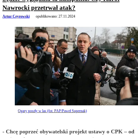
Nawrocki przetrwał atak?
Artur Ceyrowski
opublikowano:
27.11.2024
Ogary poszły w las (fot. PAP/Paweł Supernak)
- Chcę poprzeć obywatelski projekt ustawy o CPK – od