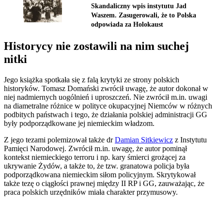
Skandaliczny wpis instytutu Jad
Waszem. Zasugerowali, że to Polska
odpowiada za Holokaust
Historycy nie zostawili na nim suchej
nitki
Jego książka spotkała się z falą krytyki ze strony polskich
historyków. Tomasz Domański zwrócił uwagę, że autor dokonał w
niej nadmiernych uogólnień i uproszczeń. Nie zwrócił m.in. uwagi
na diametralne różnice w polityce okupacyjnej Niemców w różnych
podbitych państwach i tego, że działania polskiej administracji GG
były podporządkowane jej niemieckim władzom.
Z jego tezami polemizował także dr
Damian Sitkiewicz
z Instytutu
Pamięci Narodowej. Zwrócił m.in. uwagę, że autor pominął
kontekst niemieckiego terroru i np. kary śmierci grożącej za
ukrywanie Żydów, a także to, że tzw. granatowa policja była
podporządkowana niemieckim siłom policyjnym. Skrytykował
także tezę o ciągłości prawnej między II RP i GG, zauważając, że
praca polskich urzędników miała charakter przymusowy.