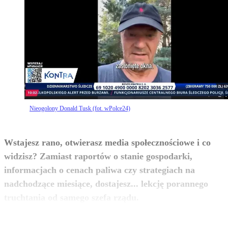
Nieogolony Donald Tusk (fot. wPolce24)
Wstajesz rano, otwierasz media społecznościowe i co
widzisz? Zamiast raportów o stanie gospodarki,
informacjach o cenach paliwa czy strategiach na
nadchodzące miesiące, dostajesz... lekcję porannego
zobacz więcej
truchtania od samego szefa rządu.