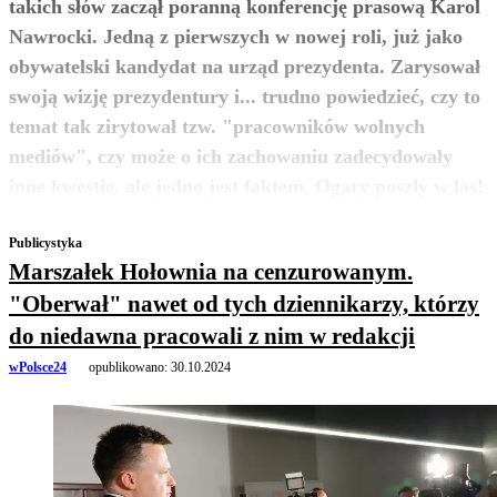
takich słów zaczął poranną konferencję prasową Karol
Nawrocki. Jedną z pierwszych w nowej roli, już jako
obywatelski kandydat na urząd prezydenta. Zarysował
swoją wizję prezydentury i... trudno powiedzieć, czy to
temat tak zirytował tzw. "pracowników wolnych
mediów", czy może o ich zachowaniu zadecydowały
zobacz więcej
inne kwestie, ale jedno jest faktem. Ogary poszly w las!
Publicystyka
Marszałek Hołownia na cenzurowanym.
"Oberwał" nawet od tych dziennikarzy, którzy
do niedawna pracowali z nim w redakcji
wPolsce24
opublikowano:
30.10.2024