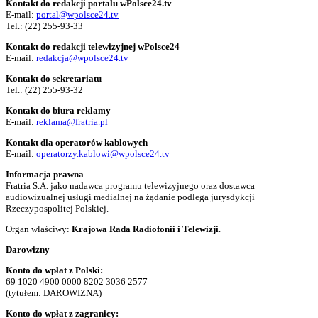
Kontakt do redakcji portalu wPolsce24.tv
E-mail:
portal@wpolsce24.tv
Tel.:
(22) 255-93-33
Kontakt do redakcji telewizyjnej wPolsce24
E-mail:
redakcja@wpolsce24.tv
Kontakt do sekretariatu
Tel.:
(22) 255-93-32
Kontakt do biura reklamy
E-mail:
reklama@fratria.pl
Kontakt dla operatorów kablowych
E-mail:
operatorzy.kablowi@wpolsce24.tv
Informacja prawna
Fratria S.A. jako nadawca programu telewizyjnego oraz dostawca
audiowizualnej usługi medialnej na żądanie podlega jurysdykcji
Rzeczypospolitej Polskiej.
Organ właściwy:
Krajowa Rada Radiofonii i Telewizji
.
Darowizny
Konto do wpłat z Polski:
69 1020 4900 0000 8202 3036 2577
(tytułem: DAROWIZNA)
Konto do wpłat z zagranicy: