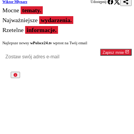
Wiktor Młynarz
Udostępnij:
Mocne
tematy.
Najważniejsze
wydarzenia.
Rzetelne
informacje.
Najlepsze newsy
wPolsce24.tv
wprost na Twój email
Zapisz mnie