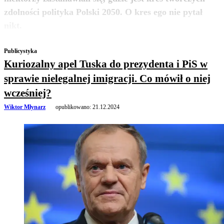
zdolności polityka Polski 2050. O kres ego nie pytał
zobacz więcej
nikt.
Publicystyka
Kuriozalny apel Tuska do prezydenta i PiS w
sprawie nielegalnej imigracji. Co mówił o niej
wcześniej?
Wiktor Młynarz
opublikowano:
21.12.2024