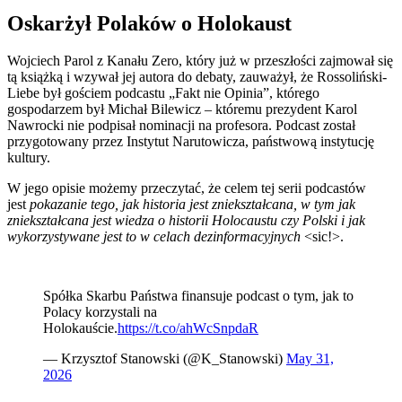
Oskarżył Polaków o Holokaust
Wojciech Parol z Kanału Zero, który już w przeszłości zajmował się
tą książką i wzywał jej autora do debaty, zauważył, że Rossoliński-
Liebe był gościem podcastu „Fakt nie Opinia”, którego
gospodarzem był Michał Bilewicz – któremu prezydent Karol
Nawrocki nie podpisał nominacji na profesora. Podcast został
przygotowany przez Instytut Narutowicza, państwową instytucję
kultury.
W jego opisie możemy przeczytać, że celem tej serii podcastów
jest
pokazanie tego, jak historia jest zniekształcana, w tym jak
zniekształcana jest wiedza o historii Holocaustu czy Polski i jak
wykorzystywane jest to w celach dezinformacyjnych
<sic!>.
Spółka Skarbu Państwa finansuje podcast o tym, jak to
Polacy korzystali na
Holokauście.
https://t.co/ahWcSnpdaR
— Krzysztof Stanowski (@K_Stanowski)
May 31,
2026