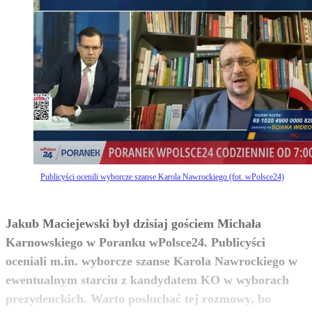
Publicyści ocenili wyborcze szanse Karola Nawrockiego (fot. wPolsce24)
Jakub Maciejewski był dzisiaj gościem Michała
Karnowskiego w Poranku wPolsce24. Publicyści
oceniali m.in. wyborcze szanse Karola Nawrockiego w
ewentualnym starciu z kandydatem KO w wyborach
prezydenckich. Warto posłuchać tej rozmowy, bo
zobacz więcej