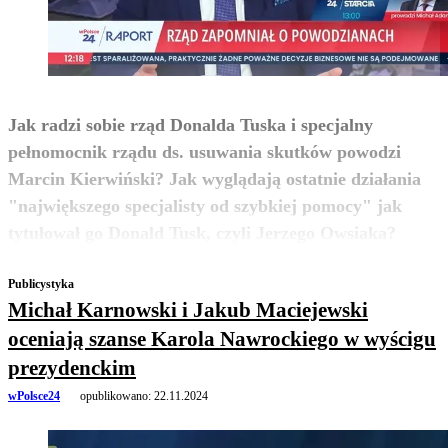
Jak radzi sobie rząd Donalda Tuska i specjalny
pełnomocnik rządu ds. usuwania skutków powodzi
Marcin Kierwiński? Jak wyglądają ostatnie działania
"największego specjalisty od szybkiej pomocy" jak
zobacz więcej
tytułował go Donald Tusk, czyli Jerzego Owsiaka?
Publicystyka
Michał Karnowski i Jakub Maciejewski
oceniają szanse Karola Nawrockiego w wyścigu
prezydenckim
wPolsce24
opublikowano:
22.11.2024