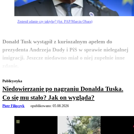
Zmienił zdanie czy taktykę? (fot. PAP/Marcin Obara)
Donald Tusk wystąpił z kuriozalnym apelem do
prezydenta Andrzeja Dudy i PiS w sprawie nielegalnej
imigracji. Jeszcze niedawno miał o niej zupełnie inne
zobacz więcej
zdanie.
Publicystyka
Niedowierzanie po nagraniu Donalda Tuska.
Co się mu stało? Jak on wygląda?
Piotr Filipczyk
opublikowano:
05.08.2026