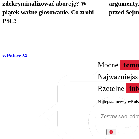
zdekryminalizować aborcję? W
argumenty.
piątek ważne głosowanie. Co zrobi
przed Sej
PSL?
wPolsce24
Mocne
tema
Najważniejs
Rzetelne
in
Najlepsze newsy
wPols