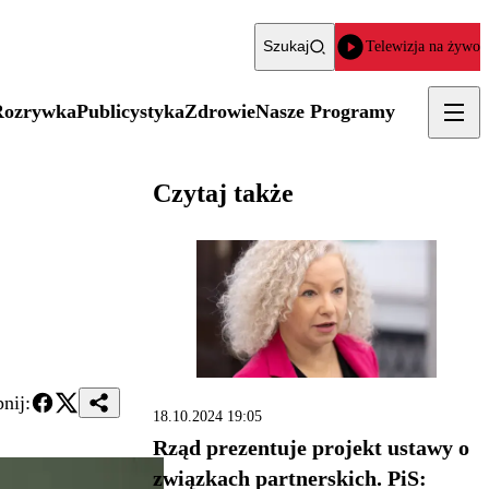
Szukaj
Telewizja na żywo
Rozrywka
Publicystyka
Zdrowie
Nasze Programy
Czytaj także
nij:
18.10.2024 19:05
Rząd prezentuje projekt ustawy o
związkach partnerskich. PiS: