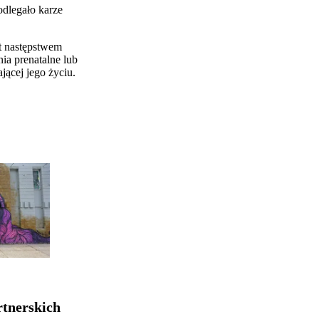
odlegało karze
st następstwem
ia prenatalne lub
ącej jego życiu.
rtnerskich