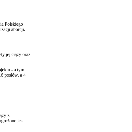
cia Polskiego
acji aborcji.
y jej ciąży oraz
jektu - a tym
6 posłów, a 4
iąży z
agrożone jest