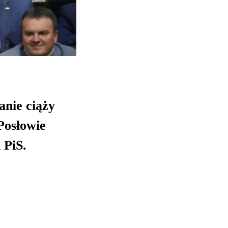
nie ciąży
Posłowie
 PiS.