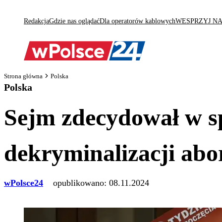
Redakcja
Gdzie nas oglądać
Dla operatorów kablowych
WESPRZYJ N
Strona główna
Polska
Polska
Sejm zdecydował w s
dekryminalizacji abor
wPolsce24
opublikowano:
08.11.2024