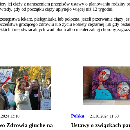
iety jej ciąży z naruszeniem przepisów ustawy o planowaniu rodziny p
wtedy, gdy od początku ciąży upłynęło więcej niż 12 tygodni.
stępstwa lekarz, pielęgniarka lub położna, jeżeli przerwanie ciąży je
czeństwa grożącego zdrowiu lub życiu kobiety ciężarnej lub gdy badan
kich i nieodwracalnych wad płodu albo nieuleczalnej choroby zagrażaj
Polska
.2024 13:10
21.10.2024 11:30
wo Zdrowia głuche na
Ustawy o związkach pa