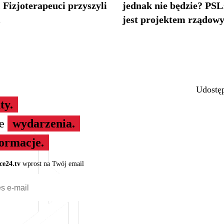
 Fizjoterapeuci przyszyli
jednak nie będzie? PSL
m
jest projektem rządow
Udostęp
ty.
ze
wydarzenia.
formacje.
ce24.tv
wprost na Twój email