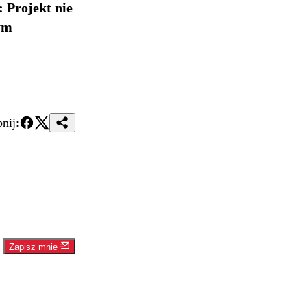
: Projekt nie
ym
nij:
Zapisz mnie