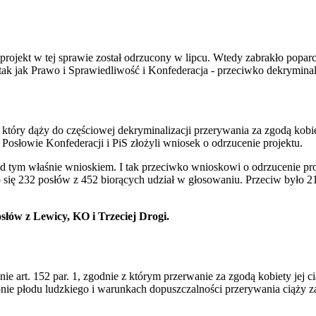
 projekt w tej sprawie został odrzucony w lipcu. Wtedy zabrakło popar
k jak Prawo i Sprawiedliwość i Konfederacja - przeciwko dekryminaliz
tóry dąży do częściowej dekryminalizacji przerywania za zgodą kobiet
 Posłowie Konfederacji i PiS złożyli wniosek o odrzucenie projektu.
 tym właśnie wnioskiem. I tak przeciwko wnioskowi o odrzucenie pro
się 232 posłów z 452 biorących udział w głosowaniu. Przeciw było 21
łów z Lewicy, KO i Trzeciej Drogi.
ie art. 152 par. 1, zgodnie z którym przerwanie za zgodą kobiety jej c
nie płodu ludzkiego i warunkach dopuszczalności przerywania ciąży z