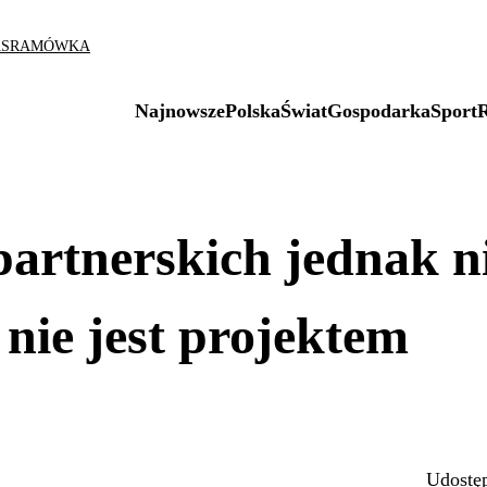
AS
RAMÓWKA
Najnowsze
Polska
Świat
Gospodarka
Sport
artnerskich jednak n
nie jest projektem
Udostęp