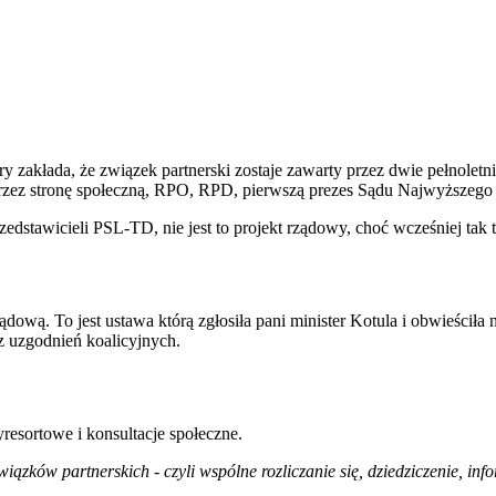
zakłada, że związek partnerski zostaje zawarty przez dwie pełnoletni
 przez stronę społeczną, RPO, RPD, pierwszą prezes Sądu Najwyższeg
edstawicieli PSL-TD, nie jest to projekt rządowy, choć wcześniej tak t
ądową. To jest ustawa którą zgłosiła pani minister Kotula i obwieściła 
ez uzgodnień koalicyjnych.
resortowe i konsultacje społeczne.
iązków partnerskich - czyli wspólne rozliczanie się, dziedziczenie, in