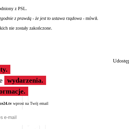
godniony z PSL.
iezgodnie z prawdą - że jest to ustawa rządowa -
mówił.
kich nie zostały zakończone.
Udostęp
ty.
ze
wydarzenia.
formacje.
ce24.tv
wprost na Twój email