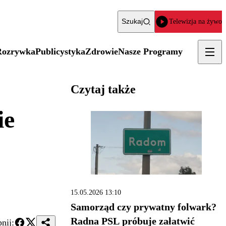
Szukaj
Telewizja na żywo
Rozrywka
Publicystyka
Zdrowie
Nasze Programy
Czytaj także
ie
15.05.2026 13:10
Samorząd czy prywatny folwark?
Radna PSL próbuje załatwić
nij: