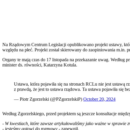
Na Rządowym Centrum Legislacji opublikowano projekt ustawy, który 
względu na płeć. Projekt został skierowany do zaopiniowania m.in.
Organy te mają czas do 17 listopada na przekazanie uwag. Według prz
minister ds. równości, Katarzyna Kotula.
Ustawa, która pojawiła się na stronach RCLu nie jest ustawą rz
z prawdą, że jest to ustawa rządowa. Ta ustawa pojawiła się b
— Piotr Zgorzelski (@PZgorzelskiP)
October 20, 2024
Według Zgorzelskiego, przed projektem są jeszcze konsultacje między
- W kwestiach, które zawsze artykułowaliśmy jako ważne w sprawie zw
- jesteśmy gotowi do rozmowy -
zapewnił.