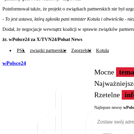
Poinformował także, że projekt o związkach partnerskich nie był uz
- To jest ustawa, którą zgłosiła pani minister Kotula i obwieściła - n
Dodał, że negocjacje wewnątrz koalicji w sprawie związków partners
źr. wPolsce24 za X/TVN24/Polsat News
PSL
związki partnerskie
Zgorzelski
Kotula
wPolsce24
Mocne
tema
Najważniejs
Rzetelne
in
Najlepsze newsy
wPols