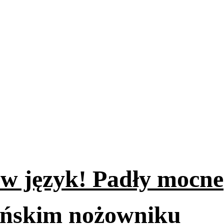
ę w język! Padły mocne
aińskim nożowniku