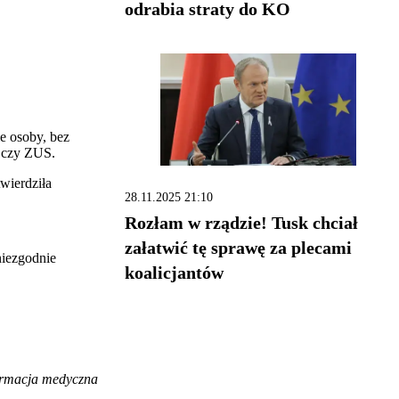
odrabia straty do KO
e osoby, bez
o czy ZUS.
wierdziła
28.11.2025 21:10
Rozłam w rządzie! Tusk chciał
załatwić tę sprawę za plecami
niezgodnie
koalicjantów
formacja medyczna