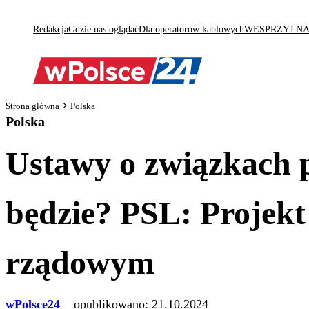
Redakcja
Gdzie nas oglądać
Dla operatorów kablowych
WESPRZYJ N
Strona główna
Polska
Polska
Ustawy o związkach p
będzie? PSL: Projekt 
rządowym
wPolsce24
opublikowano:
21.10.2024