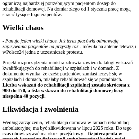
ograniczą najbardziej potrzebującym pacjentom dostęp do
rehabilitacji domowej. Na domiar złego od 1 stycznia pracę mogą
stracić tysiące fizjoterapeutów.
Wielki chaos
-
Panuje jeden wielki chaos. Już teraz placówki odmawiają
zapisywania pacjentów na przyszły rok
- mówiła na antenie telewizji
wPolsce24 jedna z uczestniczek protestu.
Projekt rozporządzenia ministra zdrowia zawiera katalogi wskazań
kwalifikujących do rehabilitacji w szpitalach i w domach. Z
dokumentu wynika, że część pacjentów, zamiast leczyć się w
szpitalach i domach, miałaby rehabilitować się w poradniach.
Liczba wskazań do rehabilitacji szpitalnej została skrócona z
900 do 170, a lista wskazań do rehabilitacji domowej liczy
niespełna 40 pozycji.
Likwidacja i zwolnienia
Według zarządzenia, rehabilitacja domowa w ramach rehabilitacji
ambulatoryjnej ma być zlikwidowana w lipcu 2025 roku. Do tego
czas obowiązywać ma okres przejściowy –
fizjoterapeuta w