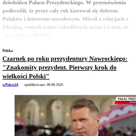
dziedzińcu Pałacu Prezydenckiego. W przemówieniu
podkreślił, że przez cały rok kierował się dobrem
Polaków i interesem narodowym. Mówił o relacjach z
Ukrainą, wetach wobec szkodliwych ustaw i o tym, że
zobacz więcej
"po pierwsze Polska".
Polska
Czarnek po roku prezydentury Nawrockiego:
"Znakomity prezydent. Pierwszy krok do
wielkości Polski"
wPolsce24
opublikowano:
06.08.2026