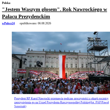
Polska
"Jestem Waszym głosem". Rok Nawrockiego w
Pałacu Prezydenckim
wPolsce24
opublikowano:
06.08.2026
Prezydent RP Karol Nawrocki przemawia podczas uroczystości z okazji rocznicy
zaprzysiężenia go na Urząd Prezydenta Rzeczypospolitej Polskiej(fot. PAP/Paweł
Supernak)