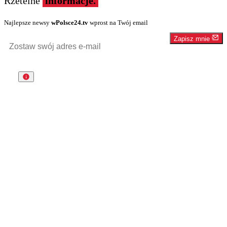
Rzetelne
informacje.
Najlepsze newsy
wPolsce24.tv
wprost na Twój email
Zapisz mnie