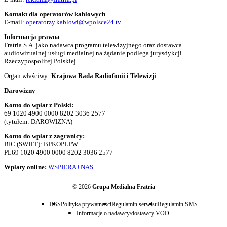
Kontakt dla operatorów kablowych
E-mail:
operatorzy.kablowi@wpolsce24.tv
Informacja prawna
Fratria S.A. jako nadawca programu telewizyjnego oraz dostawca
audiowizualnej usługi medialnej na żądanie podlega jurysdykcji
Rzeczypospolitej Polskiej.
Organ właściwy:
Krajowa Rada Radiofonii i Telewizji
.
Darowizny
Konto do wpłat z Polski:
69 1020 4900 0000 8202 3036 2577
(tytułem: DAROWIZNA)
Konto do wpłat z zagranicy:
BIC (SWIFT): BPKOPLPW
PL69 1020 4900 0000 8202 3036 2577
Wpłaty online:
WSPIERAJ NAS
© 2026
Grupa Medialna Fratria
RSS
Polityka prywatności
Regulamin serwisu
Regulamin SMS
Informacje o nadawcy/dostawcy VOD