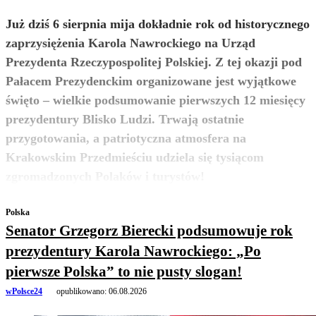
Już dziś 6 sierpnia mija dokładnie rok od historycznego
zaprzysiężenia Karola Nawrockiego na Urząd
Prezydenta Rzeczypospolitej Polskiej. Z tej okazji pod
Pałacem Prezydenckim organizowane jest wyjątkowe
święto – wielkie podsumowanie pierwszych 12 miesięcy
prezydentury Blisko Ludzi. Trwają ostatnie
przygotowania, a patriotyczna atmosfera na
Krakowskim Przedmieściu udziela się tysiącom
zobacz więcej
zgromadzonych Polaków i turystów!
Polska
Senator Grzegorz Bierecki podsumowuje rok
prezydentury Karola Nawrockiego: „Po
pierwsze Polska” to nie pusty slogan!
wPolsce24
opublikowano:
06.08.2026