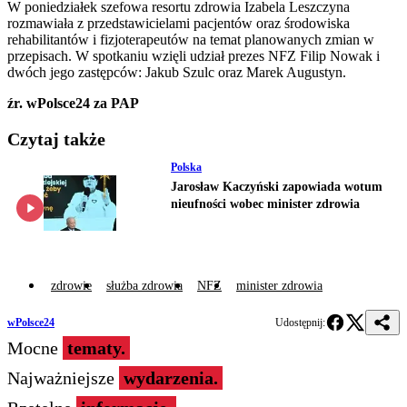
W poniedziałek szefowa resortu zdrowia Izabela Leszczyna
rozmawiała z przedstawicielami pacjentów oraz środowiska
rehabilitantów i fizjoterapeutów na temat planowanych zmian w
przepisach. W spotkaniu wzięli udział prezes NFZ Filip Nowak i
dwóch jego zastępców: Jakub Szulc oraz Marek Augustyn.
źr. wPolsce24 za PAP
Czytaj także
Polska
Jarosław Kaczyński zapowiada wotum
nieufności wobec minister zdrowia
zdrowie
służba zdrowia
NFZ
minister zdrowia
wPolsce24
Udostępnij:
Mocne
tematy.
Najważniejsze
wydarzenia.