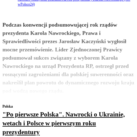
wPolsce24)
Podczas konwencji podsumowującej rok rządów
prezydenta Karola Nawrockiego, Prawa i
Sprawiedliwości prezes Jarosław Kaczyński wygłosił
mocne przemówienie. Lider Zjednoczonej Prawicy
podsumował sukces związany z wyborem Karola
Nawrockiego na urząd Prezydenta RP, ostrzegł przed
rosnącymi zagrożeniami dla polskiej suwerenności oraz
nakreślił plan powrotu do dynamicznego rozwoju kraju
zobacz więcej
pod wodzą nowego rządu.
Polska
"Po pierwsze Polska". Nawrocki o Ukrainie,
wetach i Polsce w pierwszym roku
prezydentury