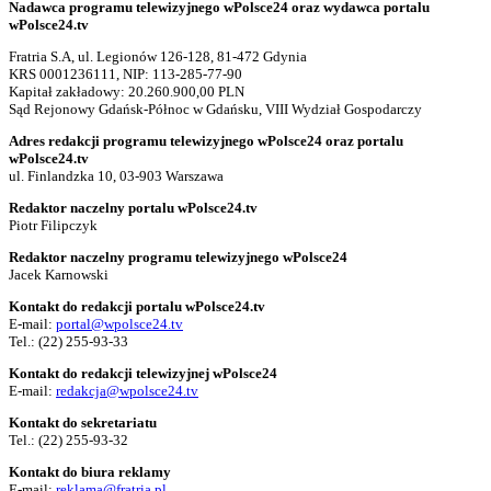
Nadawca programu telewizyjnego wPolsce24 oraz wydawca portalu
wPolsce24.tv
Fratria S.A, ul. Legionów 126-128, 81-472 Gdynia
KRS 0001236111, NIP: 113-285-77-90
Kapitał zakładowy: 20.260.900,00 PLN
Sąd Rejonowy Gdańsk-Północ w Gdańsku, VIII Wydział Gospodarczy
Adres redakcji programu telewizyjnego wPolsce24 oraz portalu
wPolsce24.tv
ul. Finlandzka 10, 03-903 Warszawa
Redaktor naczelny portalu wPolsce24.tv
Piotr Filipczyk
Redaktor naczelny programu telewizyjnego wPolsce24
Jacek Karnowski
Kontakt do redakcji portalu wPolsce24.tv
E-mail:
portal@wpolsce24.tv
Tel.:
(22) 255-93-33
Kontakt do redakcji telewizyjnej wPolsce24
E-mail:
redakcja@wpolsce24.tv
Kontakt do sekretariatu
Tel.:
(22) 255-93-32
Kontakt do biura reklamy
E-mail:
reklama@fratria.pl