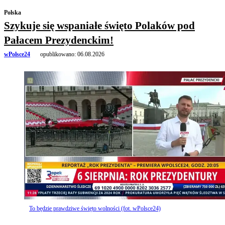
Polska
Szykuje się wspaniałe święto Polaków pod
Pałacem Prezydenckim!
wPolsce24
opublikowano:
06.08.2026
To będzie prawdziwe święto wolności (fot. wPolsce24)