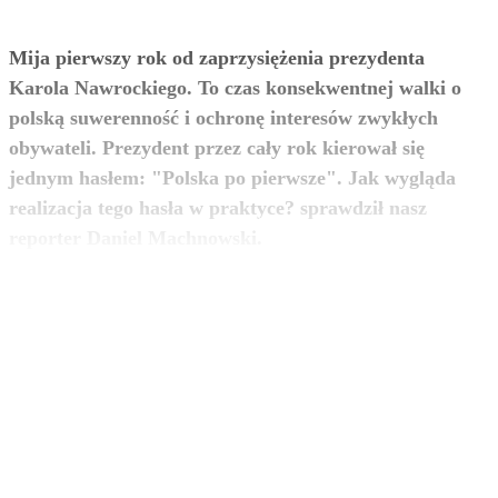
Mija pierwszy rok od zaprzysiężenia prezydenta
Karola Nawrockiego. To czas konsekwentnej walki o
polską suwerenność i ochronę interesów zwykłych
obywateli. Prezydent przez cały rok kierował się
jednym hasłem: "Polska po pierwsze". Jak wygląda
realizacja tego hasła w praktyce? sprawdził nasz
zobacz więcej
reporter Daniel Machnowski.