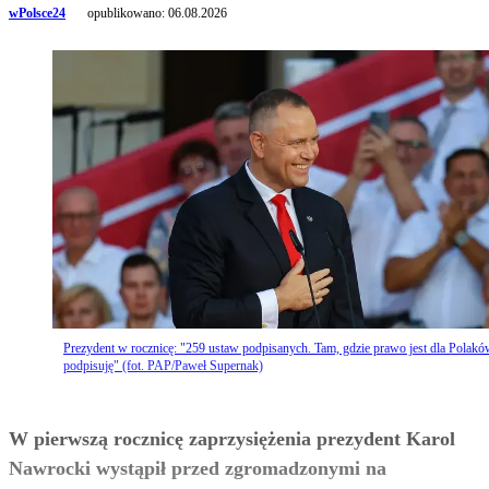
wPolsce24
opublikowano:
06.08.2026
Prezydent w rocznicę: "259 ustaw podpisanych. Tam, gdzie prawo jest dla Polakó
podpisuję" (fot. PAP/Paweł Supernak)
W pierwszą rocznicę zaprzysiężenia prezydent Karol
Nawrocki wystąpił przed zgromadzonymi na