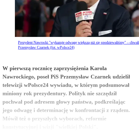
Prezydent Nawrocki "wykazuje odwagę większą niż się spodziewaliśmy" – chwal
Przemysław Czarnek (fot. wPolsce24)
W pierwszą rocznicę zaprzysiężenia Karola
Nawrockiego, poseł PiS Przemysław Czarnek udzielił
telewizji wPolsce24 wywiadu, w którym podsumował
miniony rok prezydentury. Polityk nie szczędził
pochwał pod adresem głowy państwa, podkreślając
jego odwagę i determinację w konfrontacji z rządem.
Mówił też o przyszłych wyborach, reformie
zobacz więcej
konstytucyjnej i wizji "wielkiej Polski".