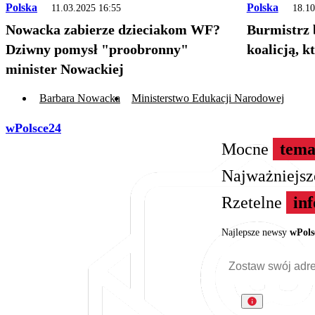
Polska
Polska
11.03.2025 16:55
18.10
Nowacka zabierze dzieciakom WF?
Burmistrz b
Dziwny pomysł "proobronny"
koalicją, 
minister Nowackiej
Barbara Nowacka
Ministerstwo Edukacji Narodowej
wPolsce24
Mocne
tema
Najważniejs
Rzetelne
in
Najlepsze newsy
wPols