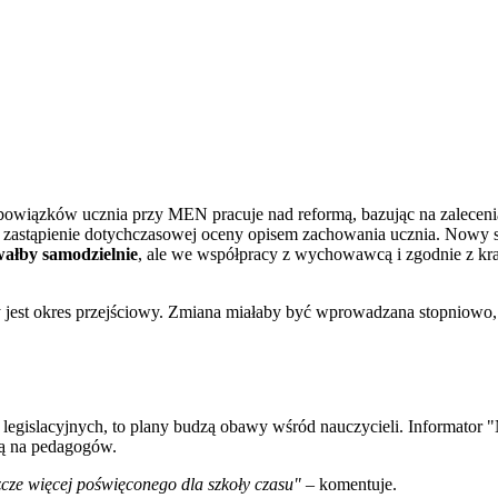
bowiązków ucznia przy MEN pracuje nad reformą, bazując na zalecen
 zastąpienie dotychczasowej oceny opisem zachowania ucznia. Nowy 
ałby samodzielnie
, ale we współpracy z wychowawcą i zgodnie z k
y jest okres przejściowy. Zmiana miałaby być wprowadzana stopniowo,
 legislacyjnych, to plany budzą obawy wśród nauczycieli. Informato
ną na pedagogów.
szcze więcej poświęconego dla szkoły czasu"
– komentuje.