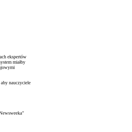
iach ekspertów
system miałby
rajowymi
 aby nauczyciele
r "Newsweeka"