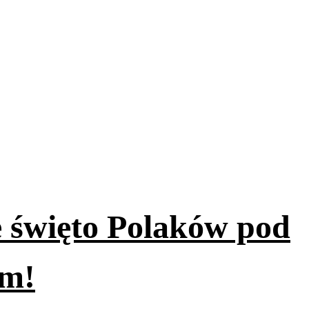
e święto Polaków pod
im!