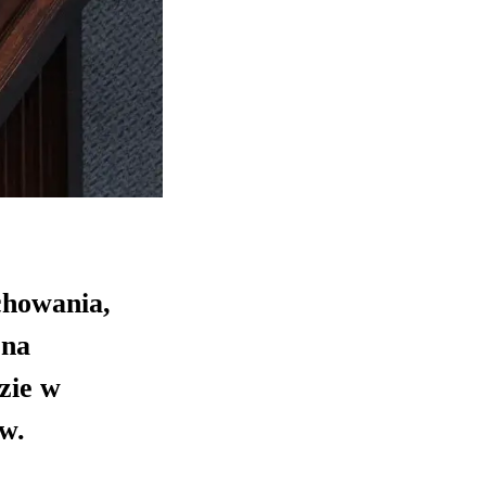
chowania,
 na
zie w
ów.