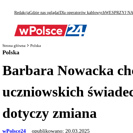
Redakcja
Gdzie nas oglądać
Dla operatorów kablowych
WESPRZYJ N
Strona główna
Polska
Polska
Barbara Nowacka chce
uczniowskich świadec
dotyczy zmiana
wPolsce24
opublikowano:
20.03.2025