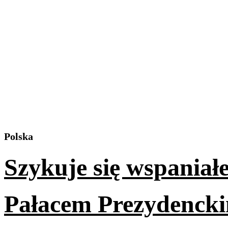
Polska
Szykuje się wspaniał
Pałacem Prezydenck