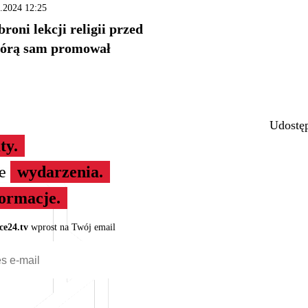
.2024 12:25
roni lekcji religii przed
którą sam promował
Udostęp
ty.
ze
wydarzenia.
formacje.
ce24.tv
wprost na Twój email