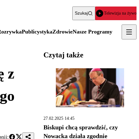
Szukaj
Telewizja na żywo
Rozrywka
Publicystyka
Zdrowie
Nasze Programy
Czytaj także
ę z
ego
27.02.2025 14:45
Biskupi chcą sprawdzić, czy
Nowacka działa zgodnie
nij: