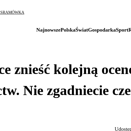
AS
RAMÓWKA
Najnowsze
Polska
Świat
Gospodarka
Sport
 znieść kolejną ocen
tw. Nie zgadniecie cz
Udostęp