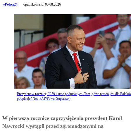
wPolsce24
opublikowano:
06.08.2026
Prezydent w rocznicę: "259 ustaw podpisanych. Tam, gdzie prawo jest dla Polakó
podpisuję" (fot. PAP/Paweł Supernak)
W pierwszą rocznicę zaprzysiężenia prezydent Karol
Nawrocki wystąpił przed zgromadzonymi na