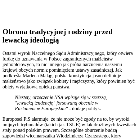
Obrona tradycyjnej rodziny przed
lewacką ideologią
Ostatni wyrok Naczelnego Sądu Administracyjnego, który otwiera
furtkę do uznawania w Polsce zagranicznych małżeństw
jednopłciowych, to nic innego jak próba narzucenia naszemu
krajowi obcych norm z pominięciem ustawy zasadniczej. Jak
podkreśla Marlena Maląg, polska konstytucja jasno definiuje
małżeństwo jako związek kobiety i mężczyzny, który powinien być
objęty wyjątkową opieką państwa.
Niestety, orzeczenie NSA wpisuje się w szerszą,
"lewacką tendencję" forsowaną obecnie w
Parlamencie Europejskim"
- dodaje polityk.
Europoseł PiS alarmuje, że nie może być zgody na to, by wyroki
unijnych trybunałów (takich jak TSUE) w tak drażliwych kwestiach
stały ponad polskim prawem. Szczególne oburzenie budzą
zapowiedzi wicemarszałka Włodzimierza Czarzastego, który