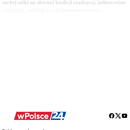
suchej nitki na obecnej koalicji rządzącej, jednocześnie
zobacz więcej
wyrażając nadzieję na zjednoczenie prawicy.