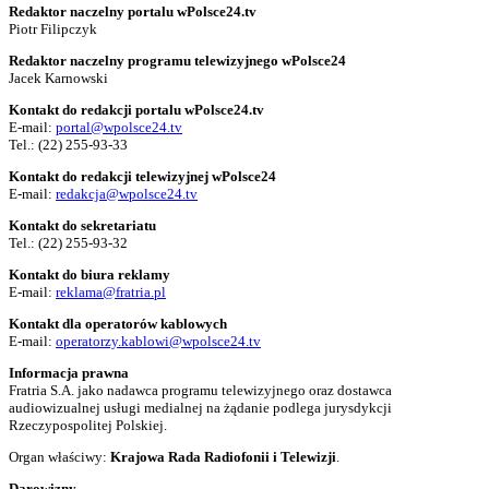
Redaktor naczelny portalu wPolsce24.tv
Piotr Filipczyk
Redaktor naczelny programu telewizyjnego wPolsce24
Jacek Karnowski
Kontakt do redakcji portalu wPolsce24.tv
E-mail:
portal@wpolsce24.tv
Tel.:
(22) 255-93-33
Kontakt do redakcji telewizyjnej wPolsce24
E-mail:
redakcja@wpolsce24.tv
Kontakt do sekretariatu
Tel.:
(22) 255-93-32
Kontakt do biura reklamy
E-mail:
reklama@fratria.pl
Kontakt dla operatorów kablowych
E-mail:
operatorzy.kablowi@wpolsce24.tv
Informacja prawna
Fratria S.A. jako nadawca programu telewizyjnego oraz dostawca
audiowizualnej usługi medialnej na żądanie podlega jurysdykcji
Rzeczypospolitej Polskiej.
Organ właściwy:
Krajowa Rada Radiofonii i Telewizji
.
Darowizny