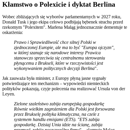
Kłamstwo o Polexicie i dyktat Berlina
Wobec zbliżających się wyborów parlamentarnych w 2027 roku,
Donald Tusk i jego ekipa celowo podbijają bębenek strachu przed
rzekomym "Polexitem". Marlena Maląg jednoznacznie dementuje te
oskarżenia:
Prawo i Sprawiedliwość chce silnej Polski w
zjednoczonej Europie, ale ma to być "Europa ojczyzn",
w której szanuje się narodowe interesy Prawica
stanowczo sprzeciwia się centralnemu sterowaniu
płynącemu z Brukseli, które w rzeczywistości jest
wykonywaniem politycznych decyzji Berlina
".
Jak zauważa była minister, z Europy płyną jasne sygnały
potwierdzające ten mechanizm – wypowiedzi niemieckich
polityków pokazują, czyje polecenia ma realizować Ursula von der
Leyen.
Zielone szaleństwo zabija europejską gospodarkę
Równie wielkim zagrożeniem dla Polski jest forsowana
przez Brukselę polityka klimatyczna, na czele z
systemem handlu emisjami (ETS). "ETS zabija
gospodarkę. Dzisiaj Unia idzie na ścianę, zabija
przemysł, zabija poszczególne firmy
" – alarmuje Maląg.