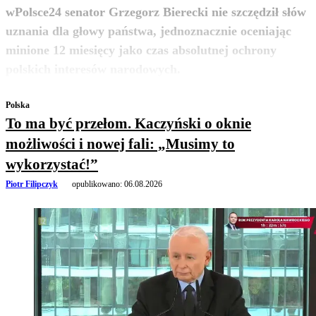
wPolsce24 senator Grzegorz Bierecki nie szczędził słów
uznania dla głowy państwa, jednoznacznie oceniając
minione 12 miesięcy jako czas absolutnej ochrony
zobacz więcej
polskich interesów narodowych.
Polska
To ma być przełom. Kaczyński o oknie
możliwości i nowej fali: „Musimy to
wykorzystać!”
Piotr Filipczyk
opublikowano:
06.08.2026