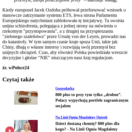
Kiedy europoseł Jacek Ozdoba próbował przeforsować wniosek o
stanowcze zatrzymanie systemu ETS, lewa strona Parlamentu
Europejskiego natychmiast zablokowała tę inicjatywę. Ta swoista
unijna schizofrenia, polegająca z jednej strony na mówieniu o
rzekomym "przystopowaniu", a z drugiej na przyspieszaniu
"zielonego szaleństwa" przez Ursulę von der Leyen, prowadzi nas
do katastrofy. W tym samym czasie kraje spoza Unii, takie jak
Chiny, dbają o własne interesy i rozwijają swój przemysł bez
unijnych obciążeń. Czas, aby również Polska powiedziała wreszcie
decyzyjne i głośne "NIE" niszczącym nasz kraj regulacjom.
źr. wPolsce24
Czytaj także
Gospodarka
800 plus to przy tym tylko „drobne”.
Polacy wypychają portfele zagranicznym
socjalem
Na Linii Ognia Magdaleny Ogórek
Dzieci dostaną chemię? 800 plus dla
kogo? - Na Linii Ognia Magdaleny