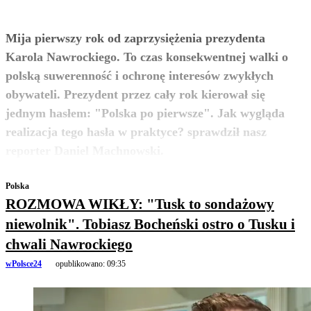
Mija pierwszy rok od zaprzysiężenia prezydenta
Karola Nawrockiego. To czas konsekwentnej walki o
polską suwerenność i ochronę interesów zwykłych
obywateli. Prezydent przez cały rok kierował się
jednym hasłem: "Polska po pierwsze". Jak wygląda
realizacja tego hasła w praktyce? sprawdził nasz
zobacz więcej
reporter Daniel Machnowski.
Polska
ROZMOWA WIKŁY: "Tusk to sondażowy
niewolnik". Tobiasz Bocheński ostro o Tusku i
chwali Nawrockiego
wPolsce24
opublikowano:
09:35