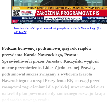
Jarosław Kaczyński podsumował rok prezydentury Karola Nawrockiego (fot.
wPolsce24)
Podczas konwencji podsumowującej rok rządów
prezydenta Karola Nawrockiego, Prawa i
Sprawiedliwości prezes Jarosław Kaczyński wygłosił
mocne przemówienie. Lider Zjednoczonej Prawicy
podsumował sukces związany z wyborem Karola
Nawrockiego na urząd Prezydenta RP, ostrzegł przed
rosnącymi zagrożeniami dla polskiej suwerenności oraz
nakreślił plan powrotu do dynamicznego rozwoju kraju
zobacz więcej
pod wodzą nowego rządu.