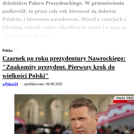
dziedzińcu Pałacu Prezydenckiego. W przemówieniu
podkreślił, że przez cały rok kierował się dobrem
Polaków i interesem narodowym. Mówił o relacjach z
Ukrainą, wetach wobec szkodliwych ustaw i o tym, że
zobacz więcej
"po pierwsze Polska".
Polska
Czarnek po roku prezydentury Nawrockiego:
"Znakomity prezydent. Pierwszy krok do
wielkości Polski"
wPolsce24
opublikowano:
06.08.2026