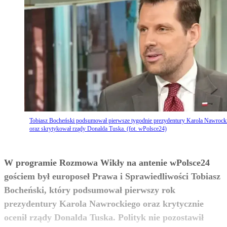
Tobiasz Bocheński podsumował pierwsze tygodnie prezydentury Karola Nawrock
oraz skrytykował rządy Donalda Tuska. (fot. wPolsce24)
W programie Rozmowa Wikły na antenie wPolsce24
gościem był europoseł Prawa i Sprawiedliwości Tobiasz
Bocheński, który podsumował pierwszy rok
prezydentury Karola Nawrockiego oraz krytycznie
ocenił rządy Donalda Tuska. Polityk nie pozostawił