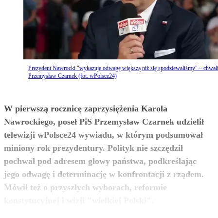
Prezydent Nawrocki "wykazuje odwagę większą niż się spodziewaliśmy" – chwal
Przemysław Czarnek (fot. wPolsce24)
W pierwszą rocznicę zaprzysiężenia Karola
Nawrockiego, poseł PiS Przemysław Czarnek udzielił
telewizji wPolsce24 wywiadu, w którym podsumował
miniony rok prezydentury. Polityk nie szczędził
pochwał pod adresem głowy państwa, podkreślając
jego odwagę i determinację w konfrontacji z rządem.
Mówił też o przyszłych wyborach, reformie
zobacz więcej
konstytucyjnej i wizji "wielkiej Polski".