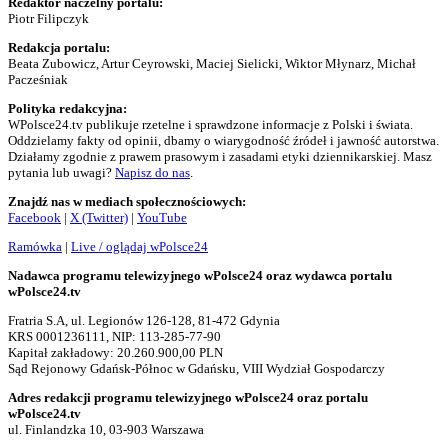
Redaktor naczelny portalu:
Piotr Filipczyk
Redakcja portalu:
Beata Zubowicz, Artur Ceyrowski, Maciej Sielicki, Wiktor Młynarz, Michał
Pacześniak
Polityka redakcyjna:
WPolsce24.tv publikuje rzetelne i sprawdzone informacje z Polski i świata.
Oddzielamy fakty od opinii, dbamy o wiarygodność źródeł i jawność autorstwa.
Działamy zgodnie z prawem prasowym i zasadami etyki dziennikarskiej. Masz
pytania lub uwagi?
Napisz do nas
.
Znajdź nas w mediach społecznościowych:
Facebook
|
X (Twitter)
|
YouTube
Ramówka
|
Live / oglądaj wPolsce24
Nadawca programu telewizyjnego wPolsce24 oraz wydawca portalu
wPolsce24.tv
Fratria S.A, ul. Legionów 126-128, 81-472 Gdynia
KRS 0001236111, NIP: 113-285-77-90
Kapitał zakładowy: 20.260.900,00 PLN
Sąd Rejonowy Gdańsk-Północ w Gdańsku, VIII Wydział Gospodarczy
Adres redakcji programu telewizyjnego wPolsce24 oraz portalu
wPolsce24.tv
ul. Finlandzka 10, 03-903 Warszawa