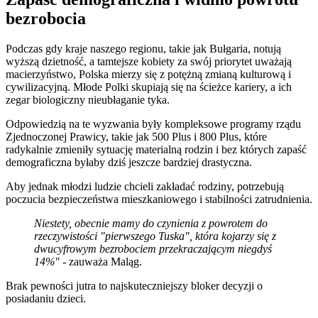
bezrobocia
Podczas gdy kraje naszego regionu, takie jak Bułgaria, notują
wyższą dzietność, a tamtejsze kobiety za swój priorytet uważają
macierzyństwo, Polska mierzy się z potężną zmianą kulturową i
cywilizacyjną. Młode Polki skupiają się na ścieżce kariery, a ich
zegar biologiczny nieubłaganie tyka.
Odpowiedzią na te wyzwania były kompleksowe programy rządu
Zjednoczonej Prawicy, takie jak 500 Plus i 800 Plus, które
radykalnie zmieniły sytuację materialną rodzin i bez których zapaść
demograficzna byłaby dziś jeszcze bardziej drastyczna.
Aby jednak młodzi ludzie chcieli zakładać rodziny, potrzebują
poczucia bezpieczeństwa mieszkaniowego i stabilności zatrudnienia.
Niestety, obecnie mamy do czynienia z powrotem do
rzeczywistości "pierwszego Tuska", która kojarzy się z
dwucyfrowym bezrobociem przekraczającym niegdyś
14%"
- zauważa Maląg.
Brak pewności jutra to najskuteczniejszy bloker decyzji o
posiadaniu dzieci.