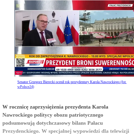
Senator Grzegorz Bierecki ocenił rok prezydentury Karola Nawrockiego (fot.
wPolsce24)
W rocznicę zaprzysiężenia prezydenta Karola
Nawrockiego politycy obozu patriotycznego
podsumowują dotychczasowy bilans Pałacu
Prezydenckiego. W specjalnej wypowiedzi dla telewizji