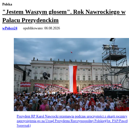
Polska
"Jestem Waszym głosem". Rok Nawrockiego w
Pałacu Prezydenckim
wPolsce24
opublikowano:
06.08.2026
Prezydent RP Karol Nawrocki przemawia podczas uroczystości z okazji rocznicy
zaprzysiężenia go na Urząd Prezydenta Rzeczypospolitej Polskiej(fot. PAP/Paweł
Supernak)