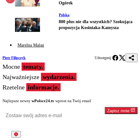
Ogórek
Polska
800 plus nie dla wszystkich? Szokująca
propozycja Kosiniaka-Kamysza
Marelna Maląg
Piotr Filipczyk
Udostępnij:
Mocne
tematy.
Najważniejsze
wydarzenia.
Rzetelne
informacje.
Najlepsze newsy
wPolsce24.tv
wprost na Twój email
Zapisz mnie