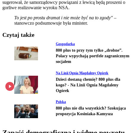
sugerował, że samorządowcy powiązani z lewicą będą proszeni o
gorliwe realizowanie wyroku NSA.
To jest po prostu dramat i nie może być na to zgody"
–
stanowczo podsumowuje była minister.
Czytaj także
Gospodarka
800 plus to przy tym tylko „drobne”.
Polacy wypychają portfele zagranicznym
socjalem
Na Linii Ognia Magdaleny Ogórek
Dzieci dostaną chemię? 800 plus dla
kogo? - Na Linii Ognia Magdaleny
Ogórek
Polska
800 plus nie dla wszystkich? Szokująca
propozycja Kosiniaka-Kamysza
Zapaść demograficzna i widmo powrotu