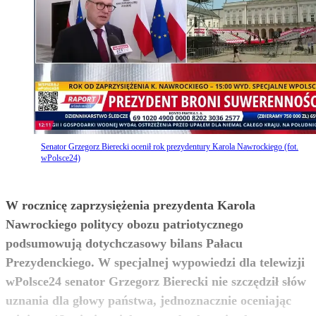
Senator Grzegorz Bierecki ocenił rok prezydentury Karola Nawrockiego (fot.
wPolsce24)
W rocznicę zaprzysiężenia prezydenta Karola
Nawrockiego politycy obozu patriotycznego
podsumowują dotychczasowy bilans Pałacu
Prezydenckiego. W specjalnej wypowiedzi dla telewizji
wPolsce24 senator Grzegorz Bierecki nie szczędził słów
uznania dla głowy państwa, jednoznacznie oceniając