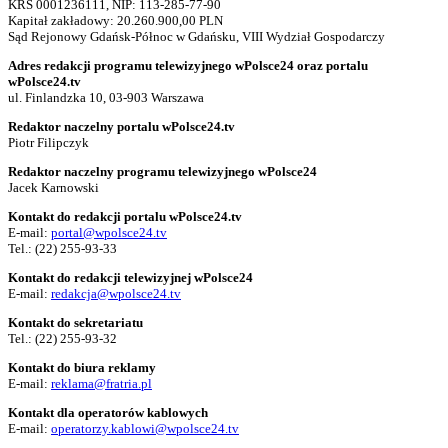
KRS 0001236111, NIP: 113-285-77-90
Kapitał zakładowy: 20.260.900,00 PLN
Sąd Rejonowy Gdańsk-Północ w Gdańsku, VIII Wydział Gospodarczy
Adres redakcji programu telewizyjnego wPolsce24 oraz portalu
wPolsce24.tv
ul. Finlandzka 10, 03-903 Warszawa
Redaktor naczelny portalu wPolsce24.tv
Piotr Filipczyk
Redaktor naczelny programu telewizyjnego wPolsce24
Jacek Karnowski
Kontakt do redakcji portalu wPolsce24.tv
E-mail:
portal@wpolsce24.tv
Tel.:
(22) 255-93-33
Kontakt do redakcji telewizyjnej wPolsce24
E-mail:
redakcja@wpolsce24.tv
Kontakt do sekretariatu
Tel.:
(22) 255-93-32
Kontakt do biura reklamy
E-mail:
reklama@fratria.pl
Kontakt dla operatorów kablowych
E-mail:
operatorzy.kablowi@wpolsce24.tv