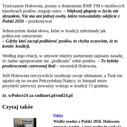
Tymczasem Hołownia, pytany o doniesienia RMF FM o możliwych
transferach posłów, reaguje ostro:
– Większej głupoty w życiu nie
słyszałem. Nie ma ani jednej osoby, która rozważałaby odejście z
Polski 2050 –
przekonywał.
Jednocześnie dodał słowa, które w koalicji zabrzmiały jak
polityczne ostrzeżenie:
– Gdyby ktoś zaczął podbierać posłów, to chyba oczywiste, że to
koniec koalicji.
Według jego relacji, w umowie między partnerami zapisano zasadę,
że żadne ugrupowanie nie „podkrada” sobie posłów.
– To byłoby
przekroczenie czerwonej linii –
stwierdził Hołownia.
Jeśli Hołownia rzeczywiście zrealizuje swoje ultimatum, a Tusk nie
zgodzi się na awans Pełczyńskiej-Nałęcz, to listopad może
przynieść pierwszy poważny wstrząs w koalicji 13 grudnia.
źr. wPolsce24 za radiozet.pl/rmf24.pl
Czytaj także
Polska
Wielki exodus z Polski 2050. Hołownia
zostawia partię, a jego posłowie szukają