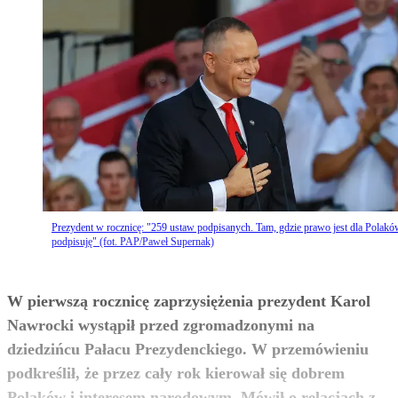
Prezydent w rocznicę: "259 ustaw podpisanych. Tam, gdzie prawo jest dla Polakó
podpisuję" (fot. PAP/Paweł Supernak)
W pierwszą rocznicę zaprzysiężenia prezydent Karol
Nawrocki wystąpił przed zgromadzonymi na
dziedzińcu Pałacu Prezydenckiego. W przemówieniu
podkreślił, że przez cały rok kierował się dobrem
Polaków i interesem narodowym. Mówił o relacjach z