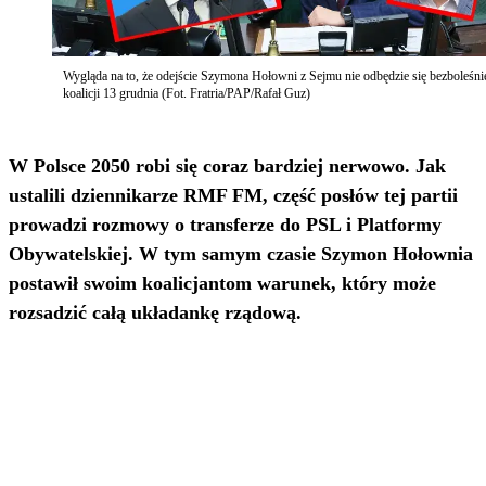
Wygląda na to, że odejście Szymona Hołowni z Sejmu nie odbędzie się bezboleśni
koalicji 13 grudnia (Fot. Fratria/PAP/Rafał Guz)
W Polsce 2050 robi się coraz bardziej nerwowo. Jak
ustalili dziennikarze RMF FM, część posłów tej partii
prowadzi rozmowy o transferze do PSL i Platformy
Obywatelskiej. W tym samym czasie Szymon Hołownia
postawił swoim koalicjantom warunek, który może
rozsadzić całą układankę rządową.