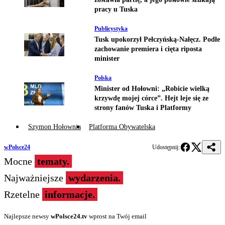
pracy u Tuska
Publicystyka
Tusk upokorzył Pełczyńską-Nałęcz. Podłe
zachowanie premiera i cięta riposta
minister
Polska
Minister od Hołowni: „Robicie wielką
krzywdę mojej córce”. Hejt leje się ze
strony fanów Tuska i Platformy
Szymon Hołownia
Platforma Obywatelska
wPolsce24
Udostępnij:
Mocne
tematy.
Najważniejsze
wydarzenia.
Rzetelne
informacje.
Najlepsze newsy
wPolsce24.tv
wprost na Twój email