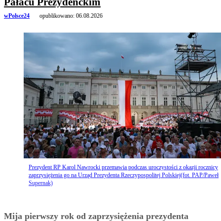
Pałacu Prezydenckim
wPolsce24
opublikowano:
06.08.2026
Prezydent RP Karol Nawrocki przemawia podczas uroczystości z okazji rocznicy
zaprzysiężenia go na Urząd Prezydenta Rzeczypospolitej Polskiej(fot. PAP/Paweł
Supernak)
Mija pierwszy rok od zaprzysiężenia prezydenta