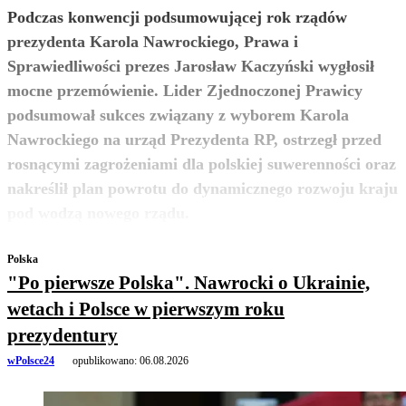
Podczas konwencji podsumowującej rok rządów
prezydenta Karola Nawrockiego, Prawa i
Sprawiedliwości prezes Jarosław Kaczyński wygłosił
mocne przemówienie. Lider Zjednoczonej Prawicy
podsumował sukces związany z wyborem Karola
Nawrockiego na urząd Prezydenta RP, ostrzegł przed
rosnącymi zagrożeniami dla polskiej suwerenności oraz
nakreślił plan powrotu do dynamicznego rozwoju kraju
zobacz więcej
pod wodzą nowego rządu.
Polska
"Po pierwsze Polska". Nawrocki o Ukrainie,
wetach i Polsce w pierwszym roku
prezydentury
wPolsce24
opublikowano:
06.08.2026