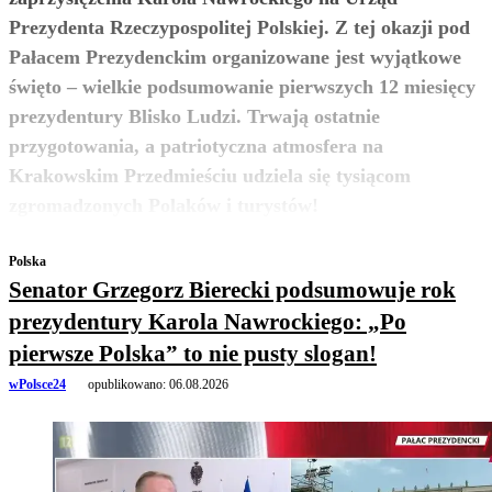
Prezydenta Rzeczypospolitej Polskiej. Z tej okazji pod
Pałacem Prezydenckim organizowane jest wyjątkowe
święto – wielkie podsumowanie pierwszych 12 miesięcy
prezydentury Blisko Ludzi. Trwają ostatnie
przygotowania, a patriotyczna atmosfera na
Krakowskim Przedmieściu udziela się tysiącom
zobacz więcej
zgromadzonych Polaków i turystów!
Polska
Senator Grzegorz Bierecki podsumowuje rok
prezydentury Karola Nawrockiego: „Po
pierwsze Polska” to nie pusty slogan!
wPolsce24
opublikowano:
06.08.2026