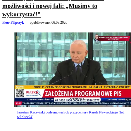
możliwości i nowej fali: „Musimy to
wykorzystać!”
Piotr Filipczyk
opublikowano:
06.08.2026
Jarosław Kaczyński podsumował rok prezydentury Karola Nawrockiego (fot.
wPolsce24)