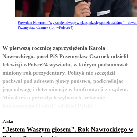
Prezydent Nawrocki "wykazuje odwagę większą niż się spodziewaliśmy" – chwal
Przemysław Czarnek (fot. wPolsce24)
W pierwszą rocznicę zaprzysiężenia Karola
Nawrockiego, poseł PiS Przemysław Czarnek udzielił
telewizji wPolsce24 wywiadu, w którym podsumował
miniony rok prezydentury. Polityk nie szczędził
pochwał pod adresem głowy państwa, podkreślając
jego odwagę i determinację w konfrontacji z rządem.
Mówił też o przyszłych wyborach, reformie
zobacz więcej
konstytucyjnej i wizji "wielkiej Polski".
Polska
"Jestem Waszym głosem". Rok Nawrockiego w