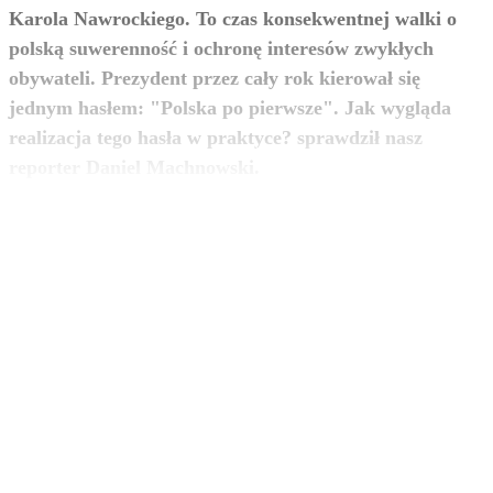
Karola Nawrockiego. To czas konsekwentnej walki o
polską suwerenność i ochronę interesów zwykłych
obywateli. Prezydent przez cały rok kierował się
jednym hasłem: "Polska po pierwsze". Jak wygląda
realizacja tego hasła w praktyce? sprawdził nasz
zobacz więcej
reporter Daniel Machnowski.