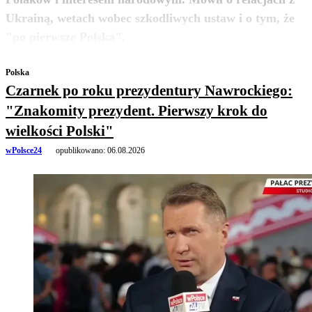
Ukrainą, wetach wobec szkodliwych ustaw i o tym, że
zobacz więcej
"po pierwsze Polska".
Polska
Czarnek po roku prezydentury Nawrockiego:
"Znakomity prezydent. Pierwszy krok do
wielkości Polski"
wPolsce24
opublikowano:
06.08.2026