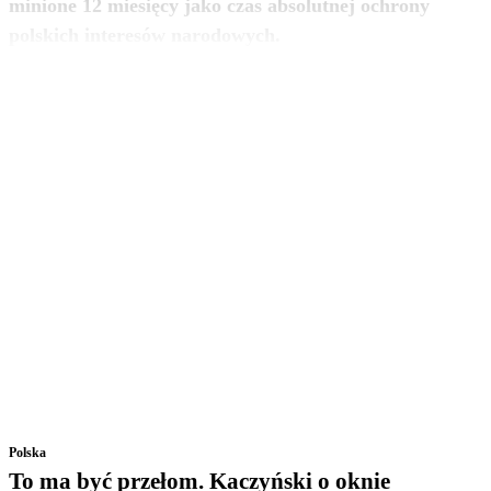
minione 12 miesięcy jako czas absolutnej ochrony
zobacz więcej
polskich interesów narodowych.
Polska
To ma być przełom. Kaczyński o oknie