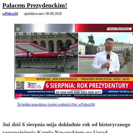
Pałacem Prezydenckim!
wPolsce24
opublikowano:
06.08.2026
To będzie prawdziwe święto wolności (fot. wPolsce24)
Już dziś 6 sierpnia mija dokładnie rok od historycznego
zaprzysiężenia Karola Nawrockiego na Urząd