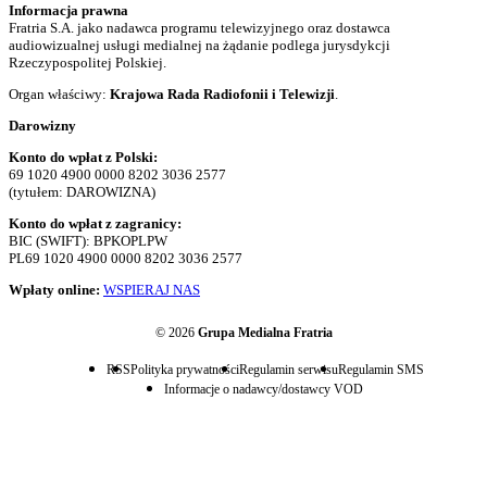
Informacja prawna
Fratria S.A. jako nadawca programu telewizyjnego oraz dostawca
audiowizualnej usługi medialnej na żądanie podlega jurysdykcji
Rzeczypospolitej Polskiej.
Organ właściwy:
Krajowa Rada Radiofonii i Telewizji
.
Darowizny
Konto do wpłat z Polski:
69 1020 4900 0000 8202 3036 2577
(tytułem: DAROWIZNA)
Konto do wpłat z zagranicy:
BIC (SWIFT): BPKOPLPW
PL69 1020 4900 0000 8202 3036 2577
Wpłaty online:
WSPIERAJ NAS
© 2026
Grupa Medialna Fratria
RSS
Polityka prywatności
Regulamin serwisu
Regulamin SMS
Informacje o nadawcy/dostawcy VOD