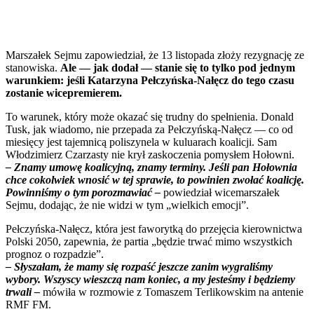
Marszałek Sejmu zapowiedział, że 13 listopada złoży rezygnację ze
stanowiska.
Ale — jak dodał — stanie się to tylko pod jednym
warunkiem: jeśli Katarzyna Pełczyńska-Nałęcz do tego czasu
zostanie wicepremierem.
To warunek, który może okazać się trudny do spełnienia. Donald
Tusk, jak wiadomo, nie przepada za Pełczyńską-Nałęcz — co od
miesięcy jest tajemnicą poliszynela w kuluarach koalicji. Sam
Włodzimierz Czarzasty nie krył zaskoczenia pomysłem Hołowni.
– Znamy umowę koalicyjną, znamy terminy. Jeśli pan Hołownia
chce cokolwiek wnosić w tej sprawie, to powinien zwołać koalicję.
Powinniśmy o tym porozmawiać –
powiedział wicemarszałek
Sejmu, dodając, że nie widzi w tym „wielkich emocji”.
Pełczyńska-Nałęcz, która jest faworytką do przejęcia kierownictwa
Polski 2050, zapewnia, że partia „będzie trwać mimo wszystkich
prognoz o rozpadzie”.
– Słyszałam, że mamy się rozpaść jeszcze zanim wygraliśmy
wybory. Wszyscy wieszczą nam koniec, a my jesteśmy i będziemy
trwali –
mówiła w rozmowie z Tomaszem Terlikowskim na antenie
RMF FM.