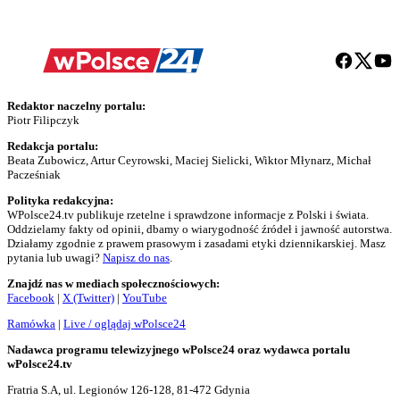
Redaktor naczelny portalu:
Piotr Filipczyk
Redakcja portalu:
Beata Zubowicz, Artur Ceyrowski, Maciej Sielicki, Wiktor Młynarz, Michał
Pacześniak
Polityka redakcyjna:
WPolsce24.tv publikuje rzetelne i sprawdzone informacje z Polski i świata.
Oddzielamy fakty od opinii, dbamy o wiarygodność źródeł i jawność autorstwa.
Działamy zgodnie z prawem prasowym i zasadami etyki dziennikarskiej. Masz
pytania lub uwagi?
Napisz do nas
.
Znajdź nas w mediach społecznościowych:
Facebook
|
X (Twitter)
|
YouTube
Ramówka
|
Live / oglądaj wPolsce24
Nadawca programu telewizyjnego wPolsce24 oraz wydawca portalu
wPolsce24.tv
Fratria S.A, ul. Legionów 126-128, 81-472 Gdynia