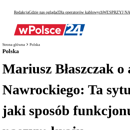
Redakcja
Gdzie nas oglądać
Dla operatorów kablowych
WESPRZYJ N
Strona główna
Polska
Polska
Mariusz Błaszczak o 
Nawrockiego: Ta sytu
jaki sposób funkcjon