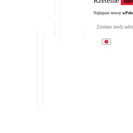
Rzetelne
in
Najlepsze newsy
wPols