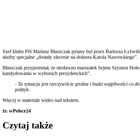
Szef klubu PiS Mariusz Błaszczak pytany był przez Bartosza Łyżwińsk
służby specjalne „dostały zlecenie na doktora Karola Nawrockiego”.
Błaszczak przypomniał, że niedawno marszałek Sejmu Szymon Hołown
kandydowania w wyborach prezydenckich”.
- Ta sytuacja jest rzeczywiście groźna i budzi wątpliwości co d
polityk.
Więcej w materiale wideo nad tekstem.
źr. wPolsce24
Czytaj także