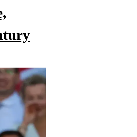
,
ntury