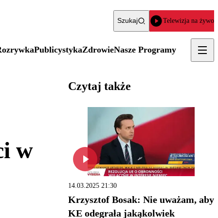
Szukaj
Telewizja na żywo
Rozrywka
Publicystyka
Zdrowie
Nasze Programy
Czytaj także
ci w
14.03.2025 21:30
Krzysztof Bosak: Nie uważam, aby
KE odegrała jakąkolwiek