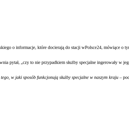
iego o informacje, które docierają do stacji wPolsce24, mówiące o ty
ia pytał, „czy to nie przypadkiem służby specjalne ingerowały w je
o tego, w jaki sposób funkcjonują służby specjalne w naszym kraju
– pod