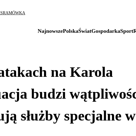
AS
RAMÓWKA
Najnowsze
Polska
Świat
Gospodarka
Sport
atakach na Karola
acja budzi wątpliwoś
ują służby specjalne w