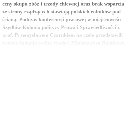
ceny skupu zbóż i trzody chlewnej oraz brak wsparcia
ze strony rządzących stawiają polskich rolników pod
ścianą. Podczas konferencji prasowej w miejscowości
Szydłów-Kolonia politycy Prawa i Sprawiedliwości z
prof. Przemysławem Czarnkiem na czele przedstawili
zobacz więcej
twarde żądania wobec rządu i Ministerstwa Rolnictwa.