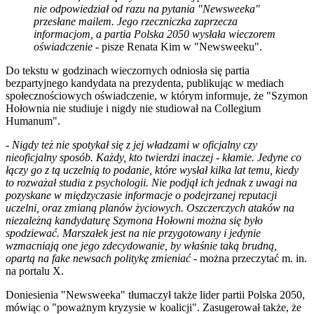
nie odpowiedział od razu na pytania "Newsweeka"
przesłane mailem. Jego rzeczniczka zaprzecza
informacjom, a partia Polska 2050 wysłała wieczorem
oświadczenie -
pisze Renata Kim w "Newsweeku".
Do tekstu w godzinach wieczornych odniosła się partia
bezpartyjnego kandydata na prezydenta, publikując w mediach
społecznościowych oświadczenie, w którym informuje, że "Szymon
Hołownia nie studiuje i nigdy nie studiował na Collegium
Humanum".
- Nigdy też nie spotykał się z jej władzami w oficjalny czy
nieoficjalny sposób. Każdy, kto twierdzi inaczej - kłamie. Jedyne co
łączy go z tą uczelnią to podanie, które wysłał kilka lat temu, kiedy
to rozważał studia z psychologii. Nie podjął ich jednak z uwagi na
pozyskane w międzyczasie informacje o podejrzanej reputacji
uczelni, oraz zmianą planów życiowych. Oszczerczych ataków na
niezależną kandydaturę Szymona Hołowni można się było
spodziewać. Marszałek jest na nie przygotowany i jedynie
wzmacniają one jego zdecydowanie, by właśnie taką brudną,
opartą na fake newsach politykę zmieniać -
można przeczytać m. in.
na portalu X.
Doniesienia "Newsweeka" tłumaczył także lider partii Polska 2050,
mówiąc o "poważnym kryzysie w koalicji". Zasugerował także, że