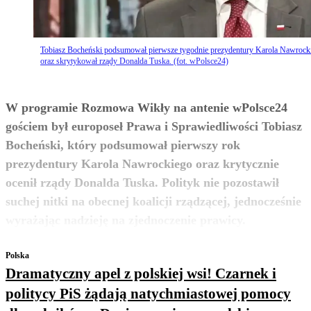
Tobiasz Bocheński podsumował pierwsze tygodnie prezydentury Karola Nawrock
oraz skrytykował rządy Donalda Tuska. (fot. wPolsce24)
W programie Rozmowa Wikły na antenie wPolsce24
gościem był europoseł Prawa i Sprawiedliwości Tobiasz
Bocheński, który podsumował pierwszy rok
prezydentury Karola Nawrockiego oraz krytycznie
ocenił rządy Donalda Tuska. Polityk nie pozostawił
suchej nitki na obecnej koalicji rządzącej, jednocześnie
zobacz więcej
wyrażając nadzieję na zjednoczenie prawicy.
Polska
Dramatyczny apel z polskiej wsi! Czarnek i
politycy PiS żądają natychmiastowej pomocy