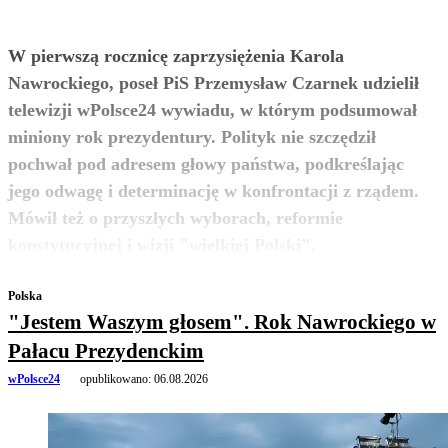
W pierwszą rocznicę zaprzysiężenia Karola
Nawrockiego, poseł PiS Przemysław Czarnek udzielił
telewizji wPolsce24 wywiadu, w którym podsumował
miniony rok prezydentury. Polityk nie szczędził
pochwał pod adresem głowy państwa, podkreślając
jego odwagę i determinację w konfrontacji z rządem.
Mówił też o przyszłych wyborach, reformie
zobacz więcej
konstytucyjnej i wizji "wielkiej Polski".
Polska
"Jestem Waszym głosem". Rok Nawrockiego w
Pałacu Prezydenckim
wPolsce24
opublikowano:
06.08.2026