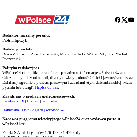
Redaktor naczelny portalu:
Piotr Filipczyk
Redakcja portalu:
Beata Zubowicz, Artur Ceyrowski, Maciej Sielicki, Wiktor Młynarz, Michał
Pacześniak
Polityka redakcyjna:
WPolsce24.tv publikuje rzetelne i sprawdzone informacje z Polski i świata.
Oddzielamy fakty od opinii, dbamy o wiarygodność źródeł i jawność autorstwa.
Działamy zgodnie z prawem prasowym i zasadami etyki dziennikarskiej. Masz
pytania lub uwagi?
Napisz do nas
.
Znajdź nas w mediach społecznościowych:
Facebook
|
X (Twitter)
|
YouTube
Ramówka
|
Live / oglądaj wPolsce24
Nadawca programu telewizyjnego wPolsce24 oraz wydawca portalu
wPolsce24.tv
Fratria S.A, ul. Legionów 126-128, 81-472 Gdynia