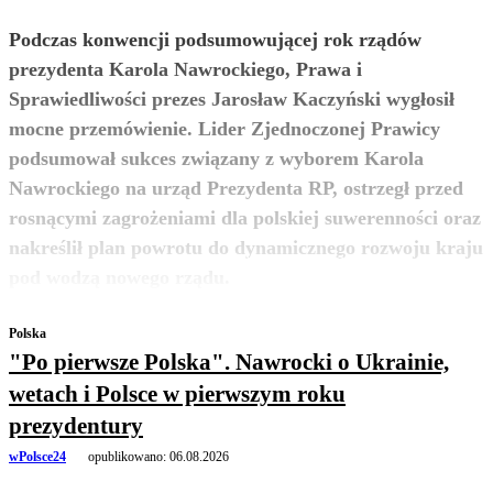
Podczas konwencji podsumowującej rok rządów
prezydenta Karola Nawrockiego, Prawa i
Sprawiedliwości prezes Jarosław Kaczyński wygłosił
mocne przemówienie. Lider Zjednoczonej Prawicy
podsumował sukces związany z wyborem Karola
Nawrockiego na urząd Prezydenta RP, ostrzegł przed
rosnącymi zagrożeniami dla polskiej suwerenności oraz
nakreślił plan powrotu do dynamicznego rozwoju kraju
zobacz więcej
pod wodzą nowego rządu.
Polska
"Po pierwsze Polska". Nawrocki o Ukrainie,
wetach i Polsce w pierwszym roku
prezydentury
wPolsce24
opublikowano:
06.08.2026