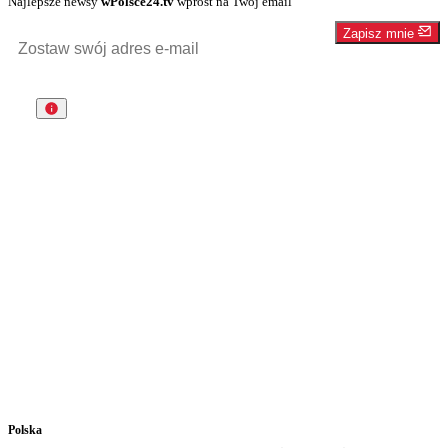
Najlepsze newsy
wPolsce24.tv
wprost na Twój email
Zapisz mnie
Polska