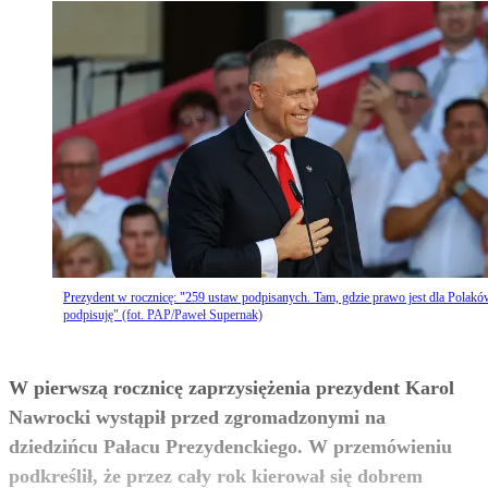
Prezydent w rocznicę: "259 ustaw podpisanych. Tam, gdzie prawo jest dla Polakó
podpisuję" (fot. PAP/Paweł Supernak)
W pierwszą rocznicę zaprzysiężenia prezydent Karol
Nawrocki wystąpił przed zgromadzonymi na
dziedzińcu Pałacu Prezydenckiego. W przemówieniu
podkreślił, że przez cały rok kierował się dobrem