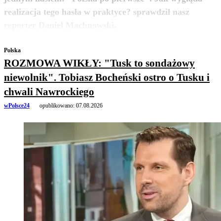
realizacja tego hasła w praktyce? sprawdził nasz
zobacz więcej
reporter Daniel Machnowski.
Polska
ROZMOWA WIKŁY: "Tusk to sondażowy
niewolnik". Tobiasz Bocheński ostro o Tusku i
chwali Nawrockiego
wPolsce24
opublikowano:
07.08.2026