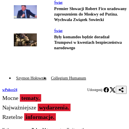
Świat
Premier Słowacji Robert Fico uradowany
zaproszeniem do Moskwy od Putina.
Wychwala Związek Sowiecki
Świat
Były komandos będzie doradzał
Trumpowi w kwestiach bezpieczeństwa
narodowego
Szymon Hołownia
Collegium Humanum
wPolsce24
Udostępnij:
Mocne
tematy.
Najważniejsze
wydarzenia.
Rzetelne
informacje.