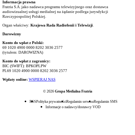
Informacja prawna
Fratria S.A. jako nadawca programu telewizyjnego oraz dostawca
audiowizualnej usługi medialnej na żądanie podlega jurysdykcji
Rzeczypospolitej Polskiej.
Organ właściwy:
Krajowa Rada Radiofonii i Telewizji
.
Darowizny
Konto do wpłat z Polski:
69 1020 4900 0000 8202 3036 2577
(tytułem: DAROWIZNA)
Konto do wpłat z zagranicy:
BIC (SWIFT): BPKOPLPW
PL69 1020 4900 0000 8202 3036 2577
Wpłaty online:
WSPIERAJ NAS
© 2026
Grupa Medialna Fratria
RSS
Polityka prywatności
Regulamin serwisu
Regulamin SMS
Informacje o nadawcy/dostawcy VOD