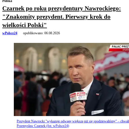
Polska
Czarnek po roku prezydentury Nawrockiego:
"Znakomity prezydent. Pierwszy krok do
wielkości Polski"
wPolsce24
opublikowano:
06.08.2026
Prezydent Nawrocki "wykazuje odwagę większą niż się spodziewaliśmy" – chwal
Przemysław Czarnek (fot. wPolsce24)