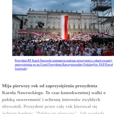
Prezydent RP Karol Nawrocki przemawia podczas uroczystości z okazji rocznicy
zaprzysiężenia go na Urząd Prezydenta Rzeczypospolitej Polskiej(fot. PAP/Paweł
Supernak)
Mija pierwszy rok od zaprzysiężenia prezydenta
Karola Nawrockiego. To czas konsekwentnej walki o
polską suwerenność i ochronę interesów zwykłych
obywateli. Prezydent przez cały rok kierował się
jednym hasłem: "Polska po pierwsze". Jak wygląda