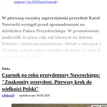
podpisuję" (fot. PAP/Paweł Supernak)
W pierwszą rocznicę zaprzysiężenia prezydent Karol
Nawrocki wystąpił przed zgromadzonymi na
dziedzińcu Pałacu Prezydenckiego. W przemówieniu
podkreślił, że przez cały rok kierował się dobrem
Polaków i interesem narodowym. Mówił o relacjach z
Ukrainą, wetach wobec szkodliwych ustaw i o tym, że
zobacz więcej
"po pierwsze Polska".
Polska
Czarnek po roku prezydentury Nawrockiego:
"Znakomity prezydent. Pierwszy krok do
wielkości Polski"
wPolsce24
opublikowano:
06.08.2026