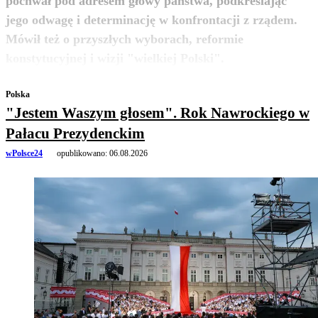
pochwał pod adresem głowy państwa, podkreślając
jego odwagę i determinację w konfrontacji z rządem.
Mówił też o przyszłych wyborach, reformie
zobacz więcej
konstytucyjnej i wizji "wielkiej Polski".
Polska
"Jestem Waszym głosem". Rok Nawrockiego w
Pałacu Prezydenckim
wPolsce24
opublikowano:
06.08.2026