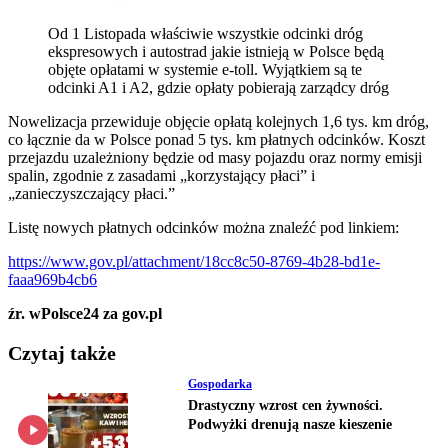
Od 1 Listopada właściwie wszystkie odcinki dróg
ekspresowych i autostrad jakie istnieją w Polsce będą
objęte opłatami w systemie e-toll. Wyjątkiem są te
odcinki A1 i A2, gdzie opłaty pobierają zarządcy dróg
Nowelizacja przewiduje objęcie opłatą kolejnych 1,6 tys. km dróg,
co łącznie da w Polsce ponad 5 tys. km płatnych odcinków. Koszt
przejazdu uzależniony będzie od masy pojazdu oraz normy emisji
spalin, zgodnie z zasadami „korzystający płaci” i
„zanieczyszczający płaci.”
Listę nowych płatnych odcinków można znaleźć pod linkiem:
https://www.gov.pl/attachment/18cc8c50-8769-4b28-bd1e-
faaa969b4cb6
źr. wPolsce24 za gov.pl
Czytaj także
Gospodarka
Drastyczny wzrost cen żywności.
Podwyżki drenują nasze kieszenie