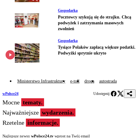
Gospodarka
Pocztowcy szykują się do strajku. Chcą
podwyżek i zatrzymania masowych
zwolnień
Gospodarka
Tysiące Polaków zapłacą większe podatki.
Podwyżki sprytnie ukryto
Ministerstwo Infrastruktury
e-toll
droga
autostrada
wPolsce24
Udostępnij:
Mocne
tematy.
Najważniejsze
wydarzenia.
Rzetelne
informacje.
Najlepsze newsy
wPolsce24.tv
wprost na Twój email