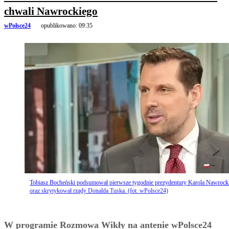
chwali Nawrockiego
wPolsce24
opublikowano:
09:35
Tobiasz Bocheński podsumował pierwsze tygodnie prezydentury Karola Nawrock
oraz skrytykował rządy Donalda Tuska. (fot. wPolsce24)
W programie Rozmowa Wikły na antenie wPolsce24