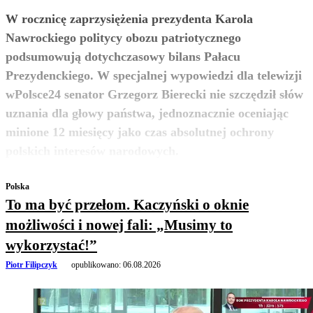
W rocznicę zaprzysiężenia prezydenta Karola
Nawrockiego politycy obozu patriotycznego
podsumowują dotychczasowy bilans Pałacu
Prezydenckiego. W specjalnej wypowiedzi dla telewizji
wPolsce24 senator Grzegorz Bierecki nie szczędził słów
uznania dla głowy państwa, jednoznacznie oceniając
minione 12 miesięcy jako czas absolutnej ochrony
zobacz więcej
polskich interesów narodowych.
Polska
To ma być przełom. Kaczyński o oknie
możliwości i nowej fali: „Musimy to
wykorzystać!”
Piotr Filipczyk
opublikowano:
06.08.2026