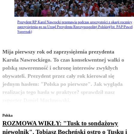
Prezydent RP Karol Nawrocki przemawia podczas uroczystości z okazji rocznicy
zaprzysiężenia go na Urząd Prezydenta Rzeczypospolitej Polskiej(fot. PAP/Paweł
Supernak)
Mija pierwszy rok od zaprzysiężenia prezydenta
Karola Nawrockiego. To czas konsekwentnej walki o
polską suwerenność i ochronę interesów zwykłych
obywateli. Prezydent przez cały rok kierował się
jednym hasłem: "Polska po pierwsze". Jak wygląda
realizacja tego hasła w praktyce? sprawdził nasz
zobacz więcej
reporter Daniel Machnowski.
Polska
ROZMOWA WIKŁY: "Tusk to sondażowy
niewolnik". Tobiasz Bocheński ostro o Tusku i