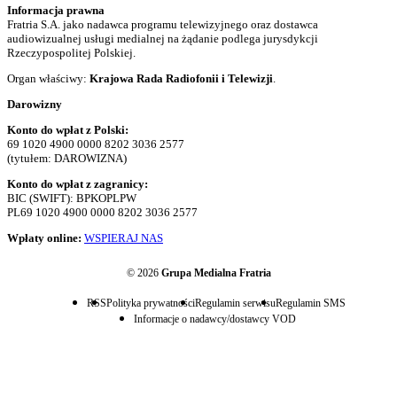
Informacja prawna
Fratria S.A. jako nadawca programu telewizyjnego oraz dostawca
audiowizualnej usługi medialnej na żądanie podlega jurysdykcji
Rzeczypospolitej Polskiej.
Organ właściwy:
Krajowa Rada Radiofonii i Telewizji
.
Darowizny
Konto do wpłat z Polski:
69 1020 4900 0000 8202 3036 2577
(tytułem: DAROWIZNA)
Konto do wpłat z zagranicy:
BIC (SWIFT): BPKOPLPW
PL69 1020 4900 0000 8202 3036 2577
Wpłaty online:
WSPIERAJ NAS
© 2026
Grupa Medialna Fratria
RSS
Polityka prywatności
Regulamin serwisu
Regulamin SMS
Informacje o nadawcy/dostawcy VOD