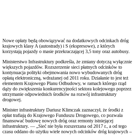
Nowe opłaty będą obowiązywać na dodatkowych odcinkach dróg
krajowych klasy A (autostrady) i S (ekspresowe), z których
korzystają pojazdy o masie przekraczającej 3,5 tony oraz autobusy.
Ministerstwo Infrastruktury podkreśla, że zmiany dotyczą wyłącznie
większych pojazdów. Rozszerzenie sieci płatnych odcinków to
kontynuacja polityki obejmowania nowo wybudowanych dróg
opłatą elektroniczną, wdrażanej od 2011 roku. Działanie to jest też
elementem Krajowego Planu Odbudowy, w ramach którego rząd
dąży do zwiększenia konkurencyjności sektora kolejowego poprzez
utrzymanie odpowiednich środków na rozwój infrastruktury
drogowej.
Minister infrastruktury Dariusz Klimczak zaznaczył, że środki z
opłat trafiają do Krajowego Funduszu Drogowego, co pozwala
finansować budowę nowych dróg oraz remonty istniejącej
infrastruktury. — „Sieć nie była rozszerzana od 2017 r., a od tego
czasu oddano do użytku wiele nowych odcinków dróg krajowych –