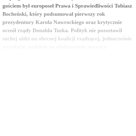
gościem był europoseł Prawa i Sprawiedliwości Tobiasz
Bocheński, który podsumował pierwszy rok
prezydentury Karola Nawrockiego oraz krytycznie
ocenił rządy Donalda Tuska. Polityk nie pozostawił
suchej nitki na obecnej koalicji rządzącej, jednocześnie
zobacz więcej
wyrażając nadzieję na zjednoczenie prawicy.