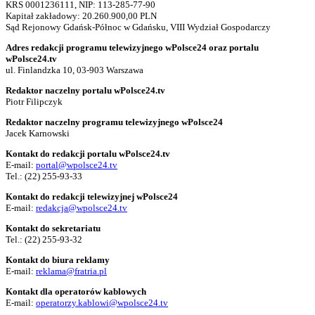
KRS 0001236111, NIP: 113-285-77-90
Kapitał zakładowy: 20.260.900,00 PLN
Sąd Rejonowy Gdańsk-Północ w Gdańsku, VIII Wydział Gospodarczy
Adres redakcji programu telewizyjnego wPolsce24 oraz portalu
wPolsce24.tv
ul. Finlandzka 10, 03-903 Warszawa
Redaktor naczelny portalu wPolsce24.tv
Piotr Filipczyk
Redaktor naczelny programu telewizyjnego wPolsce24
Jacek Karnowski
Kontakt do redakcji portalu wPolsce24.tv
E-mail:
portal@wpolsce24.tv
Tel.:
(22) 255-93-33
Kontakt do redakcji telewizyjnej wPolsce24
E-mail:
redakcja@wpolsce24.tv
Kontakt do sekretariatu
Tel.:
(22) 255-93-32
Kontakt do biura reklamy
E-mail:
reklama@fratria.pl
Kontakt dla operatorów kablowych
E-mail:
operatorzy.kablowi@wpolsce24.tv