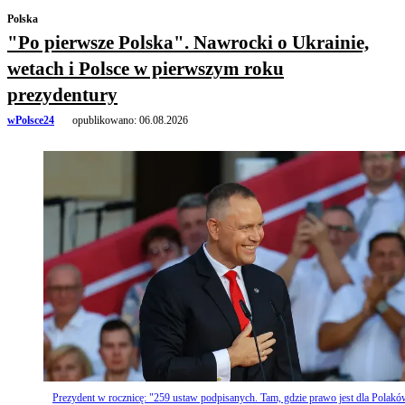
Polska
"Po pierwsze Polska". Nawrocki o Ukrainie,
wetach i Polsce w pierwszym roku
prezydentury
wPolsce24
opublikowano:
06.08.2026
Prezydent w rocznicę: "259 ustaw podpisanych. Tam, gdzie prawo jest dla Polakó