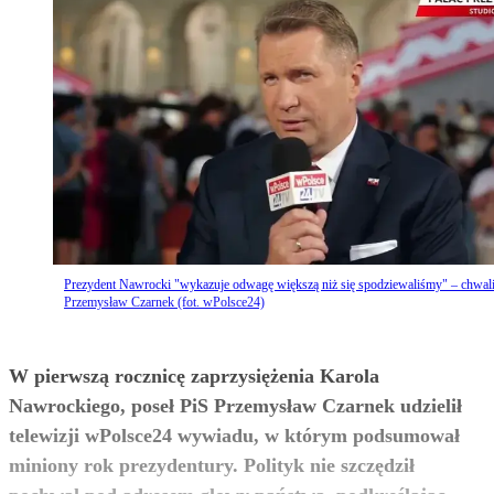
Prezydent Nawrocki "wykazuje odwagę większą niż się spodziewaliśmy" – chwal
Przemysław Czarnek (fot. wPolsce24)
W pierwszą rocznicę zaprzysiężenia Karola
Nawrockiego, poseł PiS Przemysław Czarnek udzielił
telewizji wPolsce24 wywiadu, w którym podsumował
miniony rok prezydentury. Polityk nie szczędził