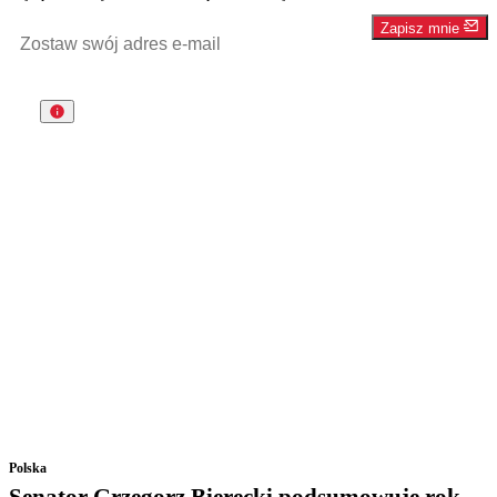
Zapisz mnie
Polska
Senator Grzegorz Bierecki podsumowuje rok