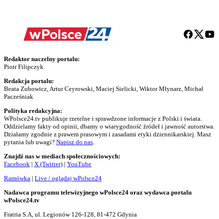
Redaktor naczelny portalu:
Piotr Filipczyk
Redakcja portalu:
Beata Zubowicz, Artur Ceyrowski, Maciej Sielicki, Wiktor Młynarz, Michał
Pacześniak
Polityka redakcyjna:
WPolsce24.tv publikuje rzetelne i sprawdzone informacje z Polski i świata.
Oddzielamy fakty od opinii, dbamy o wiarygodność źródeł i jawność autorstwa.
Działamy zgodnie z prawem prasowym i zasadami etyki dziennikarskiej. Masz
pytania lub uwagi?
Napisz do nas
.
Znajdź nas w mediach społecznościowych:
Facebook
|
X (Twitter)
|
YouTube
Ramówka
|
Live / oglądaj wPolsce24
Nadawca programu telewizyjnego wPolsce24 oraz wydawca portalu
wPolsce24.tv
Fratria S.A, ul. Legionów 126-128, 81-472 Gdynia