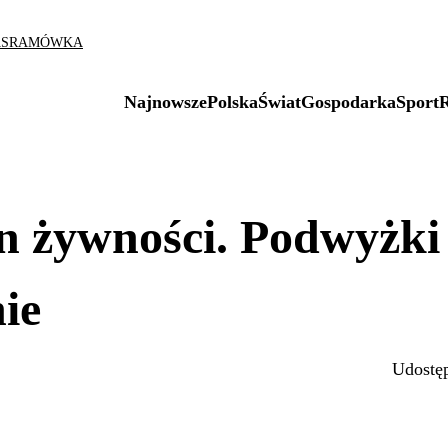
AS
RAMÓWKA
Najnowsze
Polska
Świat
Gospodarka
Sport
n żywności. Podwyżki
ie
Udostęp