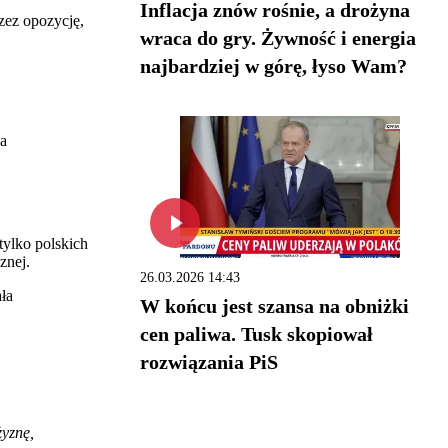
Inflacja znów rośnie, a drożyna
zez opozycję,
wraca do gry. Żywność i energia
najbardziej w górę, łyso Wam?
a
tylko polskich
znej.
26.03.2026 14:43
ła
W końcu jest szansa na obniżki
cen paliwa. Tusk skopiował
rozwiązania PiS
żyznę,