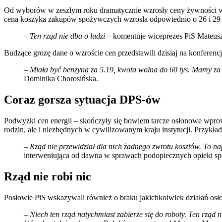
Od wyborów w zeszłym roku dramatycznie wzrosły ceny żywności w P
cena koszyka zakupów spożywczych wzrosła odpowiednio o 26 i 29 
– Ten rząd nie dba o ludzi
– komentuje wiceprezes PiS Mateus
Budzące grozę dane o wzroście cen przedstawili dzisiaj na konferenc
– Miała być benzyna za 5.19, kwota wolna do 60 tys. Mamy za 
Dominika Chorosińska.
Coraz gorsza sytuacja DPS-ów
Podwyżki cen energii – skończyły się bowiem tarcze osłonowe wprowa
rodzin, ale i niezbędnych w cywilizowanym kraju instytucji. Przyk
– Rząd nie przewidział dla nich żadnego zwrotu kosztów. To 
interweniująca od dawna w sprawach podopiecznych opieki spo
Rząd nie robi nic
Posłowie PiS wskazywali również o braku jakichkolwiek działań osł
– Niech ten rząd natychmiast zabierze się do roboty. Ten rząd 