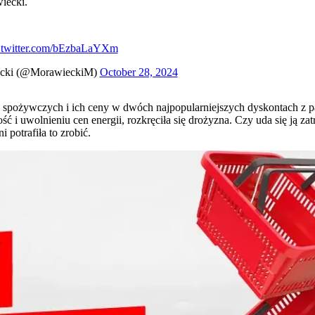
iecki.
.twitter.com/bEzbaLaYXm
cki (@MorawieckiM)
October 28, 2024
spożywczych i ich ceny w dwóch najpopularniejszych dyskontach z pa
ść i uwolnieniu cen energii, rozkręciła się drożyzna. Czy uda się ją z
 potrafiła to zrobić.