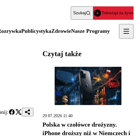
Szukaj
Telewizja na żywo
Rozrywka
Publicystyka
Zdrowie
Nasze Programy
Czytaj także
nij:
29.07.2026 11:40
Polska w czołówce drożyzny.
iPhone droższy niż w Niemczech i