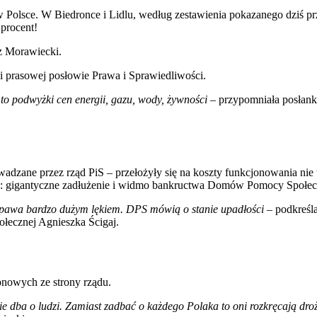
olsce. W Biedronce i Lidlu, według zestawienia pokazanego dziś pr
procent!
z Morawiecki.
ji prasowej posłowie Prawa i Sprawiedliwości.
to podwyżki cen energii, gazu, wody, żywności
– przypomniała posłank
dzane przez rząd PiS – przełożyły się na koszty funkcjonowania nie 
ład: gigantyczne zadłużenie i widmo bankructwa Domów Pomocy Społec
napawa bardzo dużym lękiem. DPS mówią o stanie upadłości
– podkreśla
łecznej Agnieszka Ścigaj.
onowych ze strony rządu.
nie dba o ludzi. Zamiast zadbać o każdego Polaka to oni rozkręcają dro