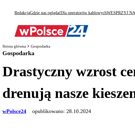
Redakcja
Gdzie nas oglądać
Dla operatorów kablowych
WESPRZYJ N
Strona główna
Gospodarka
Gospodarka
Drastyczny wzrost ce
drenują nasze kieszen
wPolsce24
opublikowano:
28.10.2024