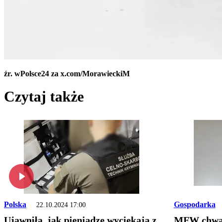
źr. wPolsce24 za x.com/MorawieckiM
Czytaj także
Polska
Gospodarka
22.10.2024 17:00
Ujawniła, jak pieniądze wyciekają z
MFW chwal