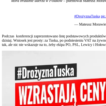
która brutalnie uderza w Polaków
– puentował Mateusz Moraw
#DrożyznaTuska
pic
— Mateusz Morawie
Podczas konferencji zaprezentowano listę podstawowych produktów 
dzisiaj. Wniosek jest prosty: za Tuska, po podniesieniu VAT na żywno
tak, ale nic nie wskazuje na to, żeby ekipa PO, PSL, Lewicy i Hołowni