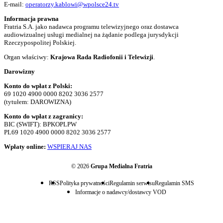
E-mail:
operatorzy.kablowi@wpolsce24.tv
Informacja prawna
Fratria S.A. jako nadawca programu telewizyjnego oraz dostawca
audiowizualnej usługi medialnej na żądanie podlega jurysdykcji
Rzeczypospolitej Polskiej.
Organ właściwy:
Krajowa Rada Radiofonii i Telewizji
.
Darowizny
Konto do wpłat z Polski:
69 1020 4900 0000 8202 3036 2577
(tytułem: DAROWIZNA)
Konto do wpłat z zagranicy:
BIC (SWIFT): BPKOPLPW
PL69 1020 4900 0000 8202 3036 2577
Wpłaty online:
WSPIERAJ NAS
© 2026
Grupa Medialna Fratria
RSS
Polityka prywatności
Regulamin serwisu
Regulamin SMS
Informacje o nadawcy/dostawcy VOD