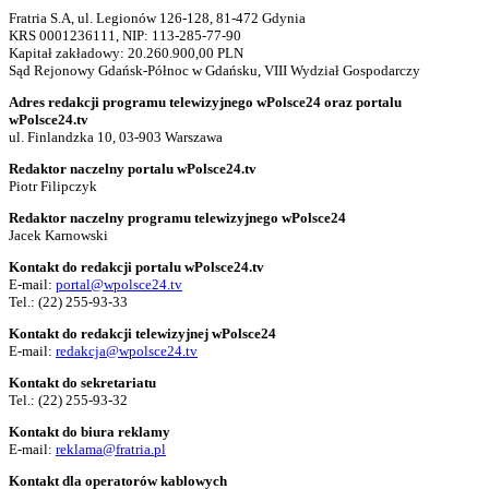
Fratria S.A, ul. Legionów 126-128, 81-472 Gdynia
KRS 0001236111, NIP: 113-285-77-90
Kapitał zakładowy: 20.260.900,00 PLN
Sąd Rejonowy Gdańsk-Północ w Gdańsku, VIII Wydział Gospodarczy
Adres redakcji programu telewizyjnego wPolsce24 oraz portalu
wPolsce24.tv
ul. Finlandzka 10, 03-903 Warszawa
Redaktor naczelny portalu wPolsce24.tv
Piotr Filipczyk
Redaktor naczelny programu telewizyjnego wPolsce24
Jacek Karnowski
Kontakt do redakcji portalu wPolsce24.tv
E-mail:
portal@wpolsce24.tv
Tel.:
(22) 255-93-33
Kontakt do redakcji telewizyjnej wPolsce24
E-mail:
redakcja@wpolsce24.tv
Kontakt do sekretariatu
Tel.:
(22) 255-93-32
Kontakt do biura reklamy
E-mail:
reklama@fratria.pl
Kontakt dla operatorów kablowych