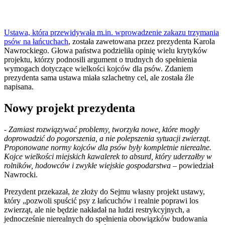
Ustawa, która przewidywała m.in. wprowadzenie zakazu trzymania
psów na łańcuchach
, została zawetowana przez prezydenta Karola
Nawrockiego. Głowa państwa podzieliła opinię wielu krytyków
projektu, którzy podnosili argument o trudnych do spełnienia
wymogach dotyczące wielkości kojców dla psów. Zdaniem
prezydenta sama ustawa miała szlachetny cel, ale została źle
napisana.
Nowy projekt prezydenta
- Zamiast rozwiązywać problemy, tworzyła nowe, które mogły
doprowadzić do pogorszenia, a nie polepszenia sytuacji zwierząt.
Proponowane normy kojców dla psów były kompletnie nierealne.
Kojce wielkości miejskich kawalerek to absurd, który uderzałby w
rolników, hodowców i zwykłe wiejskie gospodarstwa –
powiedział
Nawrocki.
Prezydent przekazał, że złoży do Sejmu własny projekt ustawy,
który „pozwoli spuścić psy z łańcuchów i realnie poprawi los
zwierząt, ale nie będzie nakładał na ludzi restrykcyjnych, a
jednocześnie nierealnych do spełnienia obowiązków budowania