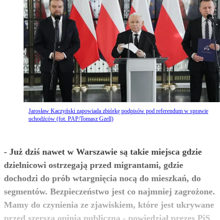
Jarosław Kaczyński zapowiada zbiórkę podpisów pod referendum w sprawie
uchodźców (fot. PAP/Tomasz Gzell)
- Już dziś nawet w Warszawie są takie miejsca gdzie
dzielnicowi ostrzegają przed migrantami, gdzie
dochodzi do prób wtargnięcia nocą do mieszkań, do
segmentów. Bezpieczeństwo jest co najmniej zagrożone.
Mamy do czynienia ze zjawiskiem, które jest ukrywane
przed szerszą opinią publiczną - powiedział prezes PiS