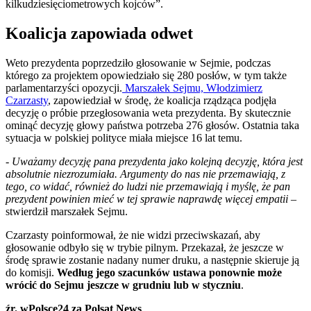
kilkudziesięciometrowych kojców”.
Koalicja zapowiada odwet
Weto prezydenta poprzedziło głosowanie w Sejmie, podczas
którego za projektem opowiedziało się 280 posłów, w tym także
parlamentarzyści opozycji.
Marszałek Sejmu, Włodzimierz
Czarzasty
, zapowiedział w środę, że koalicja rządząca podjęła
decyzję o próbie przegłosowania weta prezydenta. By skutecznie
ominąć decyzję głowy państwa potrzeba 276 głosów. Ostatnia taka
sytuacja w polskiej polityce miała miejsce 16 lat temu.
-
Uważamy decyzję pana prezydenta jako kolejną decyzję, która jest
absolutnie niezrozumiała. Argumenty do nas nie przemawiają, z
tego, co widać, również do ludzi nie przemawiają i myślę, że pan
prezydent powinien mieć w tej sprawie naprawdę więcej empatii
–
stwierdził marszałek Sejmu.
Czarzasty poinformował, że nie widzi przeciwskazań, aby
głosowanie odbyło się w trybie pilnym. Przekazał, że jeszcze w
środę sprawie zostanie nadany numer druku, a następnie skieruje ją
do komisji.
Według jego szacunków ustawa ponownie może
wrócić do Sejmu jeszcze w grudniu lub w styczniu
.
źr. wPolsce24 za Polsat News