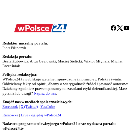
Redaktor naczelny portalu:
Piotr Filipczyk
Redakcja portalu:
Beata Zubowicz, Artur Ceyrowski, Maciej Sielicki, Wiktor Młynarz, Michał
Pacześniak
Polityka redakcyjna:
WPolsce24.tv publikuje rzetelne i sprawdzone informacje z Polski i świata.
Oddzielamy fakty od opinii, dbamy o wiarygodność źródeł i jawność autorstwa.
Działamy zgodnie z prawem prasowym i zasadami etyki dziennikarskiej. Masz
pytania lub uwagi?
Napisz do nas
.
Znajdź nas w mediach społecznościowych:
Facebook
|
X (Twitter)
|
YouTube
Ramówka
|
Live / oglądaj wPolsce24
Nadawca programu telewizyjnego wPolsce24 oraz wydawca portalu
wPolsce24.tv