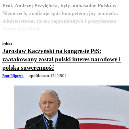
Prof. Andrzej Przyłębski, były ambasador Polski w
Niemczech, analizuje spór kompetencyjny pomiędzy
ministerstwem spraw zagranicznych i prezydentem
zobacz więcej
Andrzejem Dudą.
Polska
Jarosław Kaczyński na kongresie PiS:
zaatakowany został polski interes narodowy i
polska suwerenność
Piotr Filipczyk
opublikowano:
12.10.2024