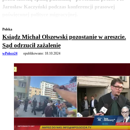
Jarosław Kaczyński podczas konferencji prasowej
zobacz więcej
poświęconej polityce migracyjnej.
Polska
Ksiądz Michał Olszewski pozostanie w areszcie.
Sąd odrzucił zażalenie
wPolsce24
opublikowano:
18.10.2024