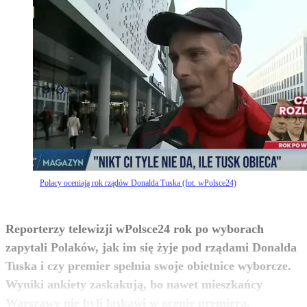
Polacy oceniają rok rządów Donalda Tuska (fot. wPolsce24)
Reporterzy telewizji wPolsce24 rok po wyborach
zapytali Polaków, jak im się żyje pod rządami Donalda
Tuska i czy premier spełnia swoje obietnice wyborcze.
Wyniki ankiety zaskakują, bo nawet mieszkańcy
zobacz więcej
Warszawy nie byli łaskawi w ocenie premiera.