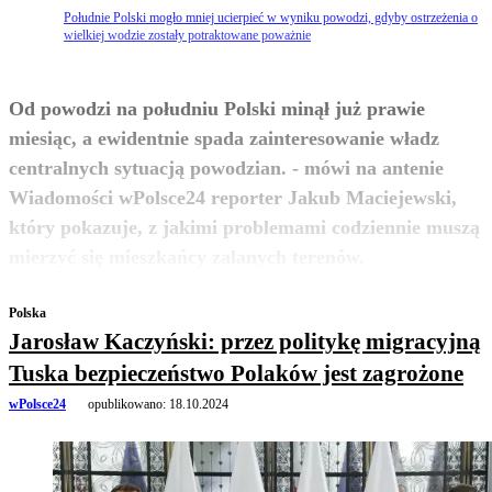
Południe Polski mogło mniej ucierpieć w wyniku powodzi, gdyby ostrzeżenia o
wielkiej wodzie zostały potraktowane poważnie
Od powodzi na południu Polski minął już prawie
miesiąc, a ewidentnie spada zainteresowanie władz
centralnych sytuacją powodzian. - mówi na antenie
Wiadomości wPolsce24 reporter Jakub Maciejewski,
który pokazuje, z jakimi problemami codziennie muszą
zobacz więcej
mierzyć się mieszkańcy zalanych terenów.
Polska
Jarosław Kaczyński: przez politykę migracyjną
Tuska bezpieczeństwo Polaków jest zagrożone
wPolsce24
opublikowano:
18.10.2024