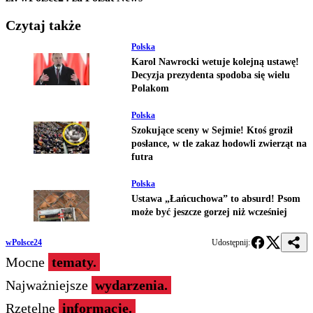
Czytaj także
Polska
Karol Nawrocki wetuje kolejną ustawę!
Decyzja prezydenta spodoba się wielu
Polakom
Polska
Szokujące sceny w Sejmie! Ktoś groził
posłance, w tle zakaz hodowli zwierząt na
futra
Polska
Ustawa „Łańcuchowa” to absurd! Psom
może być jeszcze gorzej niż wcześniej
wPolsce24
Udostępnij:
Mocne
tematy.
Najważniejsze
wydarzenia.
Rzetelne
informacje.