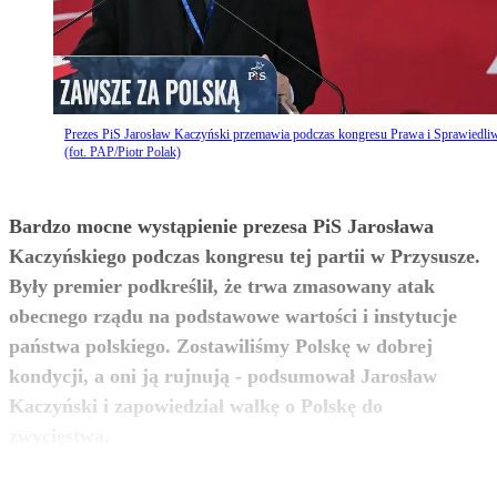
Prezes PiS Jarosław Kaczyński przemawia podczas kongresu Prawa i Sprawiedli
(fot. PAP/Piotr Polak)
Bardzo mocne wystąpienie prezesa PiS Jarosława
Kaczyńskiego podczas kongresu tej partii w Przysusze.
Były premier podkreślił, że trwa zmasowany atak
obecnego rządu na podstawowe wartości i instytucje
państwa polskiego. Zostawiliśmy Polskę w dobrej
kondycji, a oni ją rujnują - podsumował Jarosław
Kaczyński i zapowiedział walkę o Polskę do
zobacz więcej
zwycięstwa.