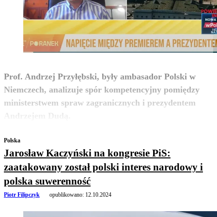
Prof. Andrzej Przyłębski, były ambasador Polski w
Niemczech, analizuje spór kompetencyjny pomiędzy
ministerstwem spraw zagranicznych i prezydentem
zobacz więcej
Andrzejem Dudą.
Polska
Jarosław Kaczyński na kongresie PiS:
zaatakowany został polski interes narodowy i
polska suwerenność
Piotr Filipczyk
opublikowano:
12.10.2024