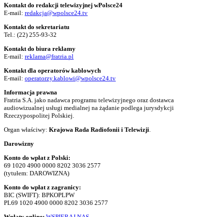
Kontakt do redakcji telewizyjnej wPolsce24
E-mail:
redakcja@wpolsce24.tv
Kontakt do sekretariatu
Tel.:
(22) 255-93-32
Kontakt do biura reklamy
E-mail:
reklama@fratria.pl
Kontakt dla operatorów kablowych
E-mail:
operatorzy.kablowi@wpolsce24.tv
Informacja prawna
Fratria S.A. jako nadawca programu telewizyjnego oraz dostawca
audiowizualnej usługi medialnej na żądanie podlega jurysdykcji
Rzeczypospolitej Polskiej.
Organ właściwy:
Krajowa Rada Radiofonii i Telewizji
.
Darowizny
Konto do wpłat z Polski:
69 1020 4900 0000 8202 3036 2577
(tytułem: DAROWIZNA)
Konto do wpłat z zagranicy:
BIC (SWIFT): BPKOPLPW
PL69 1020 4900 0000 8202 3036 2577
Wpłaty online:
WSPIERAJ NAS