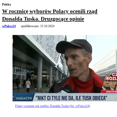
Polska
W rocznicę wyborów Polacy ocenili rząd
Donalda Tuska. Druzgocące opinie
wPolsce24
opublikowano:
15.10.2024
Polacy oceniają rok rządów Donalda Tuska (fot. wPolsce24)