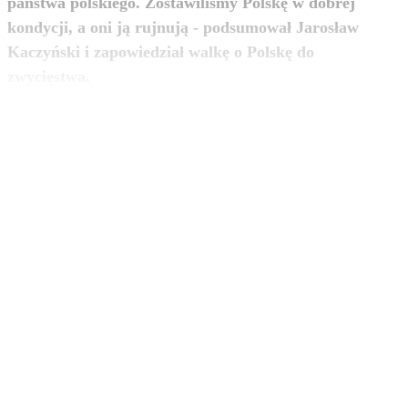
państwa polskiego. Zostawiliśmy Polskę w dobrej
kondycji, a oni ją rujnują - podsumował Jarosław
Kaczyński i zapowiedział walkę o Polskę do
zobacz więcej
zwycięstwa.