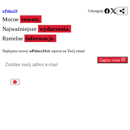
wPolsce24
Udostępnij:
Mocne
tematy.
Najważniejsze
wydarzenia.
Rzetelne
informacje.
Najlepsze newsy
wPolsce24.tv
wprost na Twój email
Zapisz mnie