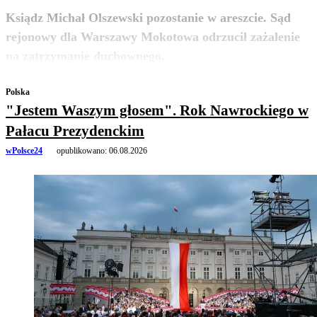
Ksiądz Michał Olszewski pozostanie w areszcie. Sąd
rejonowy dla Warszawy Mokotowa odrzucił zażalenie
zobacz więcej
na zatrzymanie duchownego.
Polska
"Jestem Waszym głosem". Rok Nawrockiego w
Pałacu Prezydenckim
wPolsce24
opublikowano:
06.08.2026