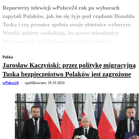
Reporterzy telewizji wPolsce24 rok po wyborach
zapytali Polaków, jak im się żyje pod rządami Donalda
Tuska i czy premier spełnia swoje obietnice wyborcze.
Wyniki ankiety zaskakują, bo nawet mieszkańcy
zobacz więcej
Warszawy nie byli łaskawi w ocenie premiera.
Polska
Jarosław Kaczyński: przez politykę migracyjną
Tuska bezpieczeństwo Polaków jest zagrożone
wPolsce24
opublikowano:
18.10.2024