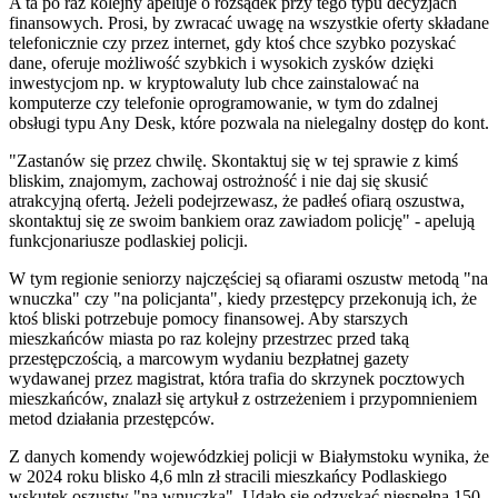
A ta po raz kolejny apeluje o rozsądek przy tego typu decyzjach
finansowych. Prosi, by zwracać uwagę na wszystkie oferty składane
telefonicznie czy przez internet, gdy ktoś chce szybko pozyskać
dane, oferuje możliwość szybkich i wysokich zysków dzięki
inwestycjom np. w kryptowaluty lub chce zainstalować na
komputerze czy telefonie oprogramowanie, w tym do zdalnej
obsługi typu Any Desk, które pozwala na nielegalny dostęp do kont.
"Zastanów się przez chwilę. Skontaktuj się w tej sprawie z kimś
bliskim, znajomym, zachowaj ostrożność i nie daj się skusić
atrakcyjną ofertą. Jeżeli podejrzewasz, że padłeś ofiarą oszustwa,
skontaktuj się ze swoim bankiem oraz zawiadom policję" - apelują
funkcjonariusze podlaskiej policji.
W tym regionie seniorzy najczęściej są ofiarami oszustw metodą "na
wnuczka" czy "na policjanta", kiedy przestępcy przekonują ich, że
ktoś bliski potrzebuje pomocy finansowej. Aby starszych
mieszkańców miasta po raz kolejny przestrzec przed taką
przestępczością, a marcowym wydaniu bezpłatnej gazety
wydawanej przez magistrat, która trafia do skrzynek pocztowych
mieszkańców, znalazł się artykuł z ostrzeżeniem i przypomnieniem
metod działania przestępców.
Z danych komendy wojewódzkiej policji w Białymstoku wynika, że
w 2024 roku blisko 4,6 mln zł stracili mieszkańcy Podlaskiego
wskutek oszustw "na wnuczka". Udało się odzyskać niespełna 150