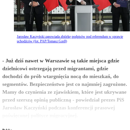
Jarosław Kaczyński zapowiada zbiórkę podpisów pod referendum w sprawie
uchodźców (fot. PAP/Tomasz Gzell)
- Już dziś nawet w Warszawie są takie miejsca gdzie
dzielnicowi ostrzegają przed migrantami, gdzie
dochodzi do prób wtargnięcia nocą do mieszkań, do
segmentów. Bezpieczeństwo jest co najmniej zagrożone.
Mamy do czynienia ze zjawiskiem, które jest ukrywane
przed szerszą opinią publiczną - powiedział prezes PiS
Jarosław Kaczyński podczas konferencji prasowej
zobacz więcej
poświęconej polityce migracyjnej.