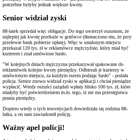
potrzebne byłyby jednak większe kwoty.
Senior widział zyski
88-latek sprzedał więc obligacje. Do tego uwierzył oszustom, że
najlepiej jak kwotę przekaże w gotówce (tłumaczono mu, że przy
przelewie bank pobierze opłatę). Więc w ustalonym miejscu
przekazał 120 tys. zł w reklamówce mężczyźnie, który miał być
kurierem i znał umówione hasło.
"W kolejnych dniach mężczyzna przekazywał spakowane do
reklamówek kolejne kwoty pieniędzy. Odbierali je kurierzy w
umówionym miejscu, za każdym razem podając hasło" - podała
policja. Senior znowu widział zyski w aplikacji i chciał pieniądze
wypłacić. Wtedy oszuści zażądali wpłaty blisko 100 tys. zł, które
miałyby być potwierdzeniem m.in. tego, iż nie ma przestępstwa
prania pieniędzy.
Dopiero wtedy o tych inwestycjach dowiedziała się rodzina 88-
latka, a on sam zawiadomił policję.
Ważny apel policji!