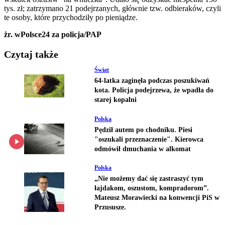
tys. zł; zatrzymano 21 podejrzanych, głównie tzw. odbieraków, czyli
te osoby, które przychodziły po pieniądze.
żr. wPolsce24 za policja/PAP
Czytaj także
Świat
64-latka zaginęła podczas poszukiwań
kota. Policja podejrzewa, że wpadła do
starej kopalni
Polska
Pędził autem po chodniku. Piesi
"oszukali przeznaczenie". Kierowca
odmówił dmuchania w alkomat
Polska
„Nie możemy dać się zastraszyć tym
łajdakom, oszustom, kompradorom”.
Mateusz Morawiecki na konwencji PiS w
Przususze.