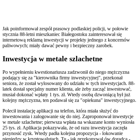
Jak poinformował zespół prasowy podlaskiej policji, w połowie
stycznia 88-letni mieszkaniec Białegostoku zainteresował się
internetową reklamą inwestycji w projekty jednego z koncernów
paliwowych; miały dawać pewny i bezpieczny zarobek.
Inwestycja w metale szlachetne
Po wypełnieniu kwestionariusza zadzwonił do niego mężczyzna
podający się za "kierownika firmy inwestycyjnej", przekonał
seniora, że został wylosowany do udziału w tych inwestycjach. 88-
latek dostał specjalny numer klienta, ale żeby zacząć inwestować,
musiał dokonać wpłaty 1 tys. zł. Wtedy osobą dzwoniącą był już
kolejny mężczyzna, ten podawał się za "opiekuna" inwestycyjnego.
Polecił instalację aplikacji na telefon, która miała służyć do
inwestowania i zalogowanie się do niej. Zaproponował inwestycje
w metale szlachetne; pierwsza wpłata na wskazane konto wyniosła
25 tys. zł. Aplikacja pokazywała, że od razu inwestycja zaczęła
przynosić zysk. Wtedy padła kolejna propozycja - lokowanie
pieniędzy w kryptowalutach. Tu - jak przekonywał ów doradca -