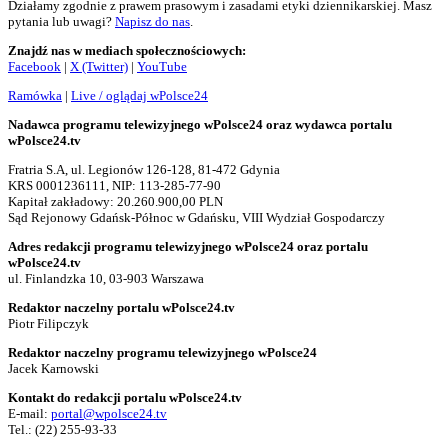
Działamy zgodnie z prawem prasowym i zasadami etyki dziennikarskiej. Masz
pytania lub uwagi?
Napisz do nas
.
Znajdź nas w mediach społecznościowych:
Facebook
|
X (Twitter)
|
YouTube
Ramówka
|
Live / oglądaj wPolsce24
Nadawca programu telewizyjnego wPolsce24 oraz wydawca portalu
wPolsce24.tv
Fratria S.A, ul. Legionów 126-128, 81-472 Gdynia
KRS 0001236111, NIP: 113-285-77-90
Kapitał zakładowy: 20.260.900,00 PLN
Sąd Rejonowy Gdańsk-Północ w Gdańsku, VIII Wydział Gospodarczy
Adres redakcji programu telewizyjnego wPolsce24 oraz portalu
wPolsce24.tv
ul. Finlandzka 10, 03-903 Warszawa
Redaktor naczelny portalu wPolsce24.tv
Piotr Filipczyk
Redaktor naczelny programu telewizyjnego wPolsce24
Jacek Karnowski
Kontakt do redakcji portalu wPolsce24.tv
E-mail:
portal@wpolsce24.tv
Tel.:
(22) 255-93-33