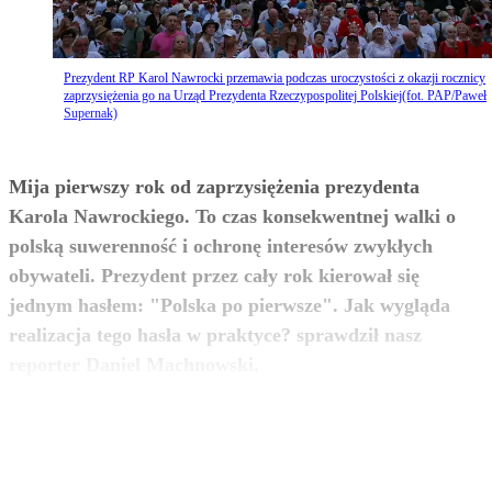
Prezydent RP Karol Nawrocki przemawia podczas uroczystości z okazji rocznicy
zaprzysiężenia go na Urząd Prezydenta Rzeczypospolitej Polskiej(fot. PAP/Paweł
Supernak)
Mija pierwszy rok od zaprzysiężenia prezydenta
Karola Nawrockiego. To czas konsekwentnej walki o
polską suwerenność i ochronę interesów zwykłych
obywateli. Prezydent przez cały rok kierował się
jednym hasłem: "Polska po pierwsze". Jak wygląda
realizacja tego hasła w praktyce? sprawdził nasz
zobacz więcej
reporter Daniel Machnowski.