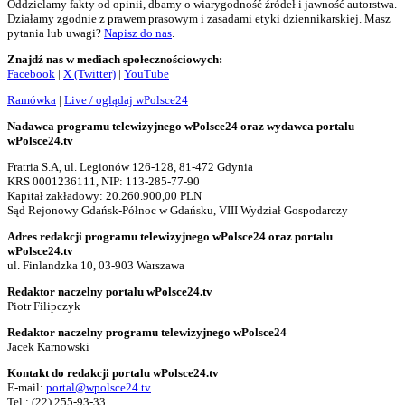
Oddzielamy fakty od opinii, dbamy o wiarygodność źródeł i jawność autorstwa.
Działamy zgodnie z prawem prasowym i zasadami etyki dziennikarskiej. Masz
pytania lub uwagi?
Napisz do nas
.
Znajdź nas w mediach społecznościowych:
Facebook
|
X (Twitter)
|
YouTube
Ramówka
|
Live / oglądaj wPolsce24
Nadawca programu telewizyjnego wPolsce24 oraz wydawca portalu
wPolsce24.tv
Fratria S.A, ul. Legionów 126-128, 81-472 Gdynia
KRS 0001236111, NIP: 113-285-77-90
Kapitał zakładowy: 20.260.900,00 PLN
Sąd Rejonowy Gdańsk-Północ w Gdańsku, VIII Wydział Gospodarczy
Adres redakcji programu telewizyjnego wPolsce24 oraz portalu
wPolsce24.tv
ul. Finlandzka 10, 03-903 Warszawa
Redaktor naczelny portalu wPolsce24.tv
Piotr Filipczyk
Redaktor naczelny programu telewizyjnego wPolsce24
Jacek Karnowski
Kontakt do redakcji portalu wPolsce24.tv
E-mail:
portal@wpolsce24.tv
Tel.:
(22) 255-93-33