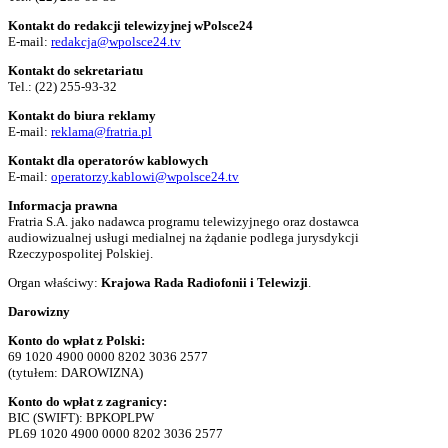
Kontakt do redakcji telewizyjnej wPolsce24
E-mail:
redakcja@wpolsce24.tv
Kontakt do sekretariatu
Tel.:
(22) 255-93-32
Kontakt do biura reklamy
E-mail:
reklama@fratria.pl
Kontakt dla operatorów kablowych
E-mail:
operatorzy.kablowi@wpolsce24.tv
Informacja prawna
Fratria S.A. jako nadawca programu telewizyjnego oraz dostawca
audiowizualnej usługi medialnej na żądanie podlega jurysdykcji
Rzeczypospolitej Polskiej.
Organ właściwy:
Krajowa Rada Radiofonii i Telewizji
.
Darowizny
Konto do wpłat z Polski:
69 1020 4900 0000 8202 3036 2577
(tytułem: DAROWIZNA)
Konto do wpłat z zagranicy:
BIC (SWIFT): BPKOPLPW
PL69 1020 4900 0000 8202 3036 2577