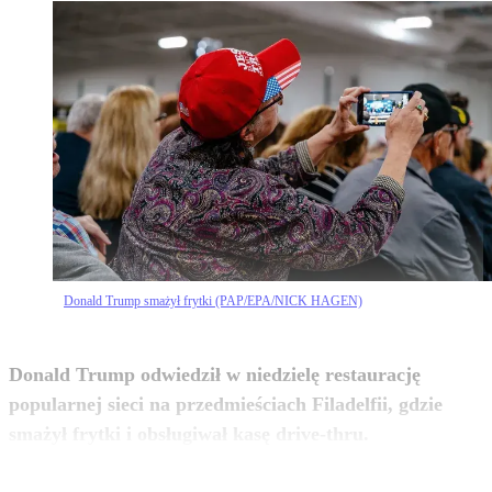
Donald Trump smażył frytki (PAP/EPA/NICK HAGEN)
Donald Trump odwiedził w niedzielę restaurację
popularnej sieci na przedmieściach Filadelfii, gdzie
zobacz więcej
smażył frytki i obsługiwał kasę drive-thru.