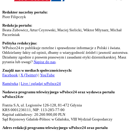
Redaktor naczelny portalu:
Piotr Filipczyk
Redakcja portalu:
Beata Zubowicz, Artur Ceyrowski, Maciej Sielicki, Wiktor Młynarz, Michał
Pacześniak
Polityka redakcyjna:
WPolsce24.tv publikuje rzetelne i sprawdzone informacje z Polski i świata.
Oddzielamy fakty od opinii, dbamy o wiarygodność źródeł i jawność autorstwa.
Działamy zgodnie z prawem prasowym i zasadami etyki dziennikarskiej. Masz
pytania lub uwagi?
Napisz do nas
.
Znajdź nas w mediach społecznościowych:
Facebook
|
X (Twitter)
|
YouTube
Ramówka
|
Live / oglądaj wPolsce24
Nadawca programu telewizyjnego wPolsce24 oraz wydawca portalu
wPolsce24.tv
Fratria S.A, ul. Legionów 126-128, 81-472 Gdynia
KRS 0001236111, NIP: 113-285-77-90
Kapitał zakładowy: 20.260.900,00 PLN
Sąd Rejonowy Gdańsk-Północ w Gdańsku, VIII Wydział Gospodarczy
Adres redakcji programu telewizyjnego wPolsce24 oraz portalu