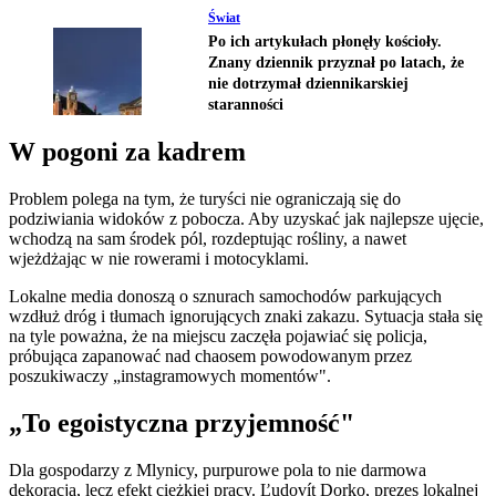
Świat
Po ich artykułach płonęły kościoły.
Znany dziennik przyznał po latach, że
nie dotrzymał dziennikarskiej
staranności
W pogoni za kadrem
Problem polega na tym, że turyści nie ograniczają się do
podziwiania widoków z pobocza. Aby uzyskać jak najlepsze ujęcie,
wchodzą na sam środek pól, rozdeptując rośliny, a nawet
wjeżdżając w nie rowerami i motocyklami.
Lokalne media donoszą o sznurach samochodów parkujących
wzdłuż dróg i tłumach ignorujących znaki zakazu. Sytuacja stała się
na tyle poważna, że na miejscu zaczęła pojawiać się policja,
próbująca zapanować nad chaosem powodowanym przez
poszukiwaczy „instagramowych momentów".
„To egoistyczna przyjemność"
Dla gospodarzy z Mlynicy, purpurowe pola to nie darmowa
dekoracja, lecz efekt ciężkiej pracy. Ľudovít Dorko, prezes lokalnej