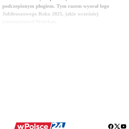
podczepionym pługiem. Tym razem wyorał logo
Jubileuszowego Roku 2025, jakie wcześniej
zobacz więcej
zaprezentował Watykan.