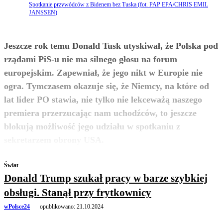
Spotkanie przywódców z Bidenem bez Tuska (fot. PAP EPA/CHRIS EMIL
JANSSEN)
Jeszcze rok temu Donald Tusk utyskiwał, że Polska pod
rządami PiS-u nie ma silnego głosu na forum
europejskim. Zapewniał, że jego nikt w Europie nie
ogra. Tymczasem okazuje się, że Niemcy, na które od
lat lider PO stawia, nie tylko nie lekceważą naszego
premiera przerzucając nam uchodźców, to jeszcze
blokują możliwość jego udziału w spotkaniu z
zobacz więcej
sekretarzem obrony USA.
Świat
Donald Trump szukał pracy w barze szybkiej
obsługi. Stanął przy frytkownicy
wPolsce24
opublikowano:
21.10.2024