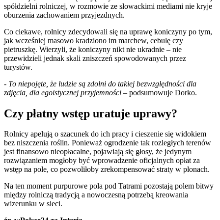
spółdzielni rolniczej, w rozmowie ze słowackimi mediami nie kryje
oburzenia zachowaniem przyjezdnych.
Co ciekawe, rolnicy zdecydowali się na uprawę koniczyny po tym,
jak wcześniej masowo kradziono im marchew, cebulę czy
pietruszkę. Wierzyli, że koniczyny nikt nie ukradnie – nie
przewidzieli jednak skali zniszczeń spowodowanych przez
turystów.
-
To niepojęte, że ludzie są zdolni do takiej bezwzględności dla
zdjęcia, dla egoistycznej przyjemności
– podsumowuje Dorko.
Czy płatny wstęp uratuje uprawy?
Rolnicy apelują o szacunek do ich pracy i cieszenie się widokiem
bez niszczenia roślin. Ponieważ ogrodzenie tak rozległych terenów
jest finansowo nieopłacalne, pojawiają się głosy, że jedynym
rozwiązaniem mogłoby być wprowadzenie oficjalnych opłat za
wstęp na pole, co pozwoliłoby zrekompensować straty w plonach.
Na ten moment purpurowe pola pod Tatrami pozostają polem bitwy
między rolniczą tradycją a nowoczesną potrzebą kreowania
wizerunku w sieci.