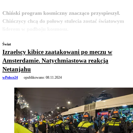
Chiński program kosmiczny znacząco przyspieszył.
Chińczycy chcą do połowy stulecia zostać światowym
zobacz więcej
liderem w podboju kosmosu.
Świat
Izraelscy kibice zaatakowani po meczu w
Amsterdamie. Natychmiastowa reakcja
Netanjahu
wPolsce24
opublikowano:
08.11.2024