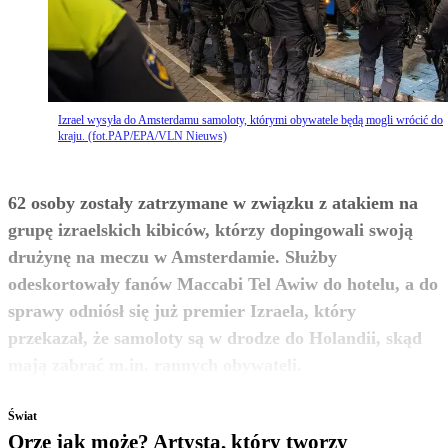
Izrael wysyła do Amsterdamu samoloty, którymi obywatele będą mogli wrócić do
kraju. (fot.PAP/EPA/VLN Nieuws)
62 osoby zostały zatrzymane w związku z atakiem na
grupę izraelskich kibiców, którzy dopingowali swoją
drużynę na meczu w Amsterdamie. Służby
odeskortowały fanów Maccabi Tel Awiw do hotelu, a do
sprawy odniósł się już premier Izraela, który
przekazał, że samoloty są w drodze do Holandii, skąd
zobacz więcej
mają zabrać m.in. rannych obywateli.
Świat
Orze jak może? Artysta, który tworzy