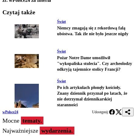
źr. wPolsce24 za Interia
Czytaj także
Świat
Niemcy zmagają się z rekordową falą
ubóstwa. Tak źle nie było jeszcze nigdy
Świat
Pożar Notre Dame umożliwił
"wykopaliska stulecia". Czy archeolodzy
odkryją tajemnice stolicy Francji?
Świat
Po ich artykułach płonęły kościoły.
Znany dziennik przyznał po latach, że
nie dotrzymał dziennikarskiej
staranności
wPolsce24
Udostępnij:
Mocne
tematy.
Najważniejsze
wydarzenia.