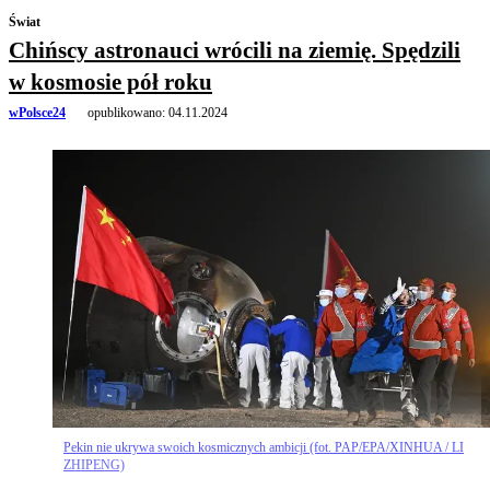
Świat
Chińscy astronauci wrócili na ziemię. Spędzili
w kosmosie pół roku
wPolsce24
opublikowano:
04.11.2024
Pekin nie ukrywa swoich kosmicznych ambicji (fot. PAP/EPA/XINHUA / LI
ZHIPENG)