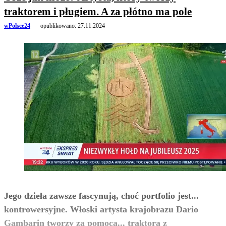
traktorem i pługiem. A za płótno ma pole
wPolsce24
opublikowano:
27.11.2024
Jego dzieła zawsze fascynują, choć portfolio jest...
kontrowersyjne. Włoski artysta krajobrazu Dario
Gambarin tworzy za pomocą... traktora z