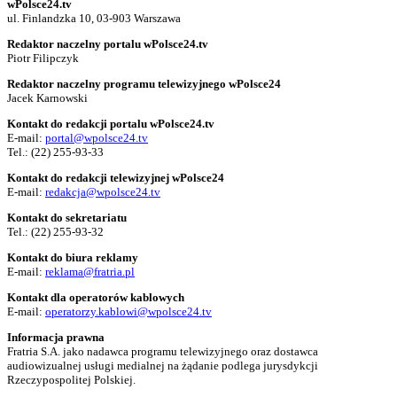
wPolsce24.tv
ul. Finlandzka 10, 03-903 Warszawa
Redaktor naczelny portalu wPolsce24.tv
Piotr Filipczyk
Redaktor naczelny programu telewizyjnego wPolsce24
Jacek Karnowski
Kontakt do redakcji portalu wPolsce24.tv
E-mail:
portal@wpolsce24.tv
Tel.:
(22) 255-93-33
Kontakt do redakcji telewizyjnej wPolsce24
E-mail:
redakcja@wpolsce24.tv
Kontakt do sekretariatu
Tel.:
(22) 255-93-32
Kontakt do biura reklamy
E-mail:
reklama@fratria.pl
Kontakt dla operatorów kablowych
E-mail:
operatorzy.kablowi@wpolsce24.tv
Informacja prawna
Fratria S.A. jako nadawca programu telewizyjnego oraz dostawca
audiowizualnej usługi medialnej na żądanie podlega jurysdykcji
Rzeczypospolitej Polskiej.