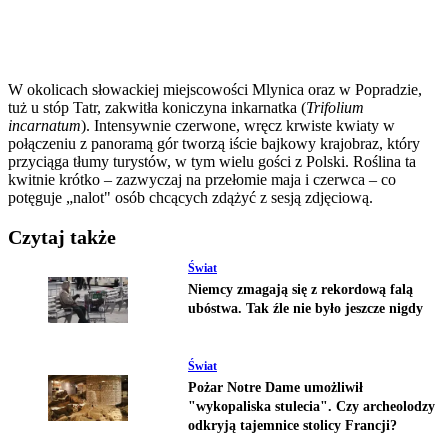
W okolicach słowackiej miejscowości Mlynica oraz w Popradzie,
tuż u stóp Tatr, zakwitła koniczyna inkarnatka (
Trifolium
incarnatum
). Intensywnie czerwone, wręcz krwiste kwiaty w
połączeniu z panoramą gór tworzą iście bajkowy krajobraz, który
przyciąga tłumy turystów, w tym wielu gości z Polski. Roślina ta
kwitnie krótko – zazwyczaj na przełomie maja i czerwca – co
potęguje „nalot" osób chcących zdążyć z sesją zdjęciową.
Czytaj także
Świat
Niemcy zmagają się z rekordową falą
ubóstwa. Tak źle nie było jeszcze nigdy
Świat
Pożar Notre Dame umożliwił
"wykopaliska stulecia". Czy archeolodzy
odkryją tajemnice stolicy Francji?