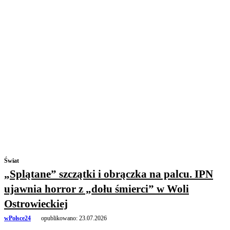
Świat
„Splątane” szczątki i obrączka na palcu. IPN
ujawnia horror z „dołu śmierci” w Woli
Ostrowieckiej
wPolsce24
opublikowano:
23.07.2026