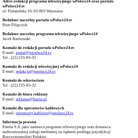
Adres redakcji programu telewizyjnego wPolsce24 oraz portalu
wPolsce24.tv
ul. Finlandzka 10, 03-903 Warszawa
Redaktor naczelny portalu wPolsce24.tv
Piotr Filipczyk
Redaktor naczelny programu telewizyjnego wPolsce24
Jacek Karnowski
Kontakt do redakcji portalu wPolsce24.tv
E-mail:
portal@wpolsce24.tv
Tel.:
(22) 255-93-33
Kontakt do redakcji telewizyjnej wPolsce24
E-mail:
redakcja@wpolsce24.tv
Kontakt do sekretariatu
Tel.:
(22) 255-93-32
Kontakt do biura reklamy
E-mail:
reklama@fratria.pl
Kontakt dla operatorów kablowych
E-mail:
operatorzy.kablowi@wpolsce24.tv
Informacja prawna
Fratria S.A. jako nadawca programu telewizyjnego oraz dostawca
audiowizualnej usługi medialnej na żądanie podlega jurysdykcji
Rzeczypospolitej Polskiej.