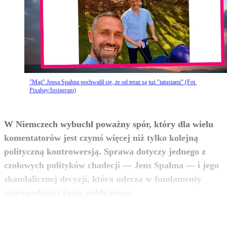
"Mąż" Jensa Spahna pochwalił się, że od teraz są już "tatusiami" (Fot.
Pixabay/Instagram)
W Niemczech wybuchł poważny spór, który dla wielu
komentatorów jest czymś więcej niż tylko kolejną
polityczną kontrowersją. Sprawa dotyczy jednego z
czołowych polityków chadecji — Jens Spahna — i jego
skandalicznej decyzji, która uderza w fundamenty
zobacz więcej
wiarygodności życia publicznego.