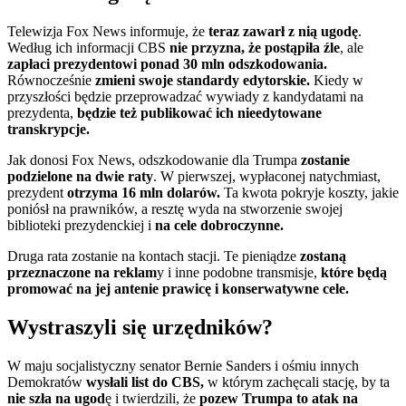
Telewizja Fox News informuje, że
teraz zawarł z nią ugodę
.
Według ich informacji CBS
nie przyzna, że postąpiła źle
, ale
zapłaci prezydentowi ponad 30 mln odszkodowania.
Równocześnie
zmieni swoje standardy edytorskie.
Kiedy w
przyszłości będzie przeprowadzać wywiady z kandydatami na
prezydenta,
będzie też publikować ich nieedytowane
transkrypcje.
Jak donosi Fox News, odszkodowanie dla Trumpa
zostanie
podzielone na dwie raty
. W pierwszej, wypłaconej natychmiast,
prezydent
otrzyma 16 mln dolarów.
Ta kwota pokryje koszty, jakie
poniósł na prawników, a resztę wyda na stworzenie swojej
biblioteki prezydenckiej i
na cele dobroczynne.
Druga rata zostanie na kontach stacji. Te pieniądze
zostaną
przeznaczone na reklam
y i inne podobne transmisje,
które będą
promować na jej antenie prawicę i konserwatywne cele.
Wystraszyli się urzędników?
W maju socjalistyczny senator Bernie Sanders i ośmiu innych
Demokratów
wysłali list do CBS,
w którym zachęcali stację, by ta
nie szła na ugod
ę i twierdzili, że
pozew Trumpa to atak na