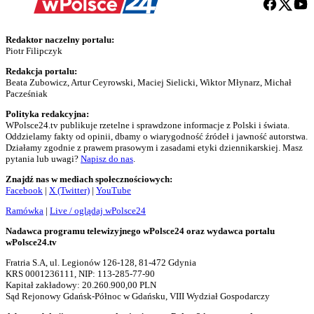
Redaktor naczelny portalu:
Piotr Filipczyk
Redakcja portalu:
Beata Zubowicz, Artur Ceyrowski, Maciej Sielicki, Wiktor Młynarz, Michał
Pacześniak
Polityka redakcyjna:
WPolsce24.tv publikuje rzetelne i sprawdzone informacje z Polski i świata.
Oddzielamy fakty od opinii, dbamy o wiarygodność źródeł i jawność autorstwa.
Działamy zgodnie z prawem prasowym i zasadami etyki dziennikarskiej. Masz
pytania lub uwagi?
Napisz do nas
.
Znajdź nas w mediach społecznościowych:
Facebook
|
X (Twitter)
|
YouTube
Ramówka
|
Live / oglądaj wPolsce24
Nadawca programu telewizyjnego wPolsce24 oraz wydawca portalu
wPolsce24.tv
Fratria S.A, ul. Legionów 126-128, 81-472 Gdynia
KRS 0001236111, NIP: 113-285-77-90
Kapitał zakładowy: 20.260.900,00 PLN
Sąd Rejonowy Gdańsk-Północ w Gdańsku, VIII Wydział Gospodarczy