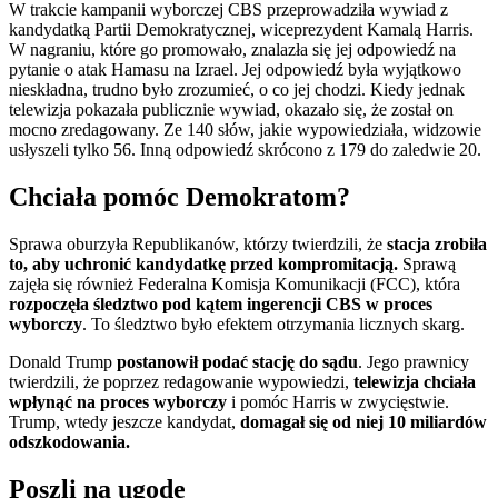
W trakcie kampanii wyborczej CBS przeprowadziła wywiad z
kandydatką Partii Demokratycznej, wiceprezydent Kamalą Harris.
W nagraniu, które go promowało, znalazła się jej odpowiedź na
pytanie o atak Hamasu na Izrael. Jej odpowiedź była wyjątkowo
nieskładna, trudno było zrozumieć, o co jej chodzi. Kiedy jednak
telewizja pokazała publicznie wywiad, okazało się, że został on
mocno zredagowany. Ze 140 słów, jakie wypowiedziała, widzowie
usłyszeli tylko 56. Inną odpowiedź skrócono z 179 do zaledwie 20.
Chciała pomóc Demokratom?
Sprawa oburzyła Republikanów, którzy twierdzili, że
stacja zrobiła
to, aby uchronić kandydatkę przed kompromitacją.
Sprawą
zajęła się również Federalna Komisja Komunikacji (FCC), która
rozpoczęła śledztwo pod kątem ingerencji CBS w proces
wyborczy
. To śledztwo było efektem otrzymania licznych skarg.
Donald Trump
postanowił podać stację do sądu
. Jego prawnicy
twierdzili, że poprzez redagowanie wypowiedzi,
telewizja chciała
wpłynąć na proces wyborczy
i pomóc Harris w zwycięstwie.
Trump, wtedy jeszcze kandydat,
domagał się od niej 10 miliardów
odszkodowania.
Poszli na ugodę