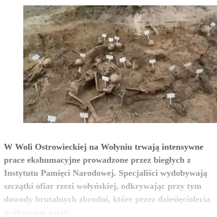
W Woli Ostrowieckiej na Wołyniu trwają intensywne
prace ekshumacyjne prowadzone przez biegłych z
Instytutu Pamięci Narodowej. Specjaliści wydobywają
szczątki ofiar rzezi wołyńskiej, odkrywając przy tym
dowody brutalnych zbrodni, które przez dziesięciolecia
zobacz więcej
próbowano zataić.