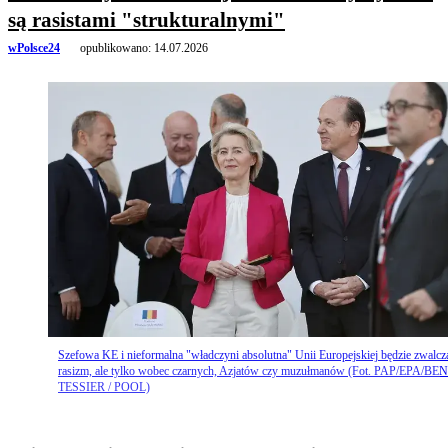
są rasistami "strukturalnymi"
wPolsce24
opublikowano:
14.07.2026
Szefowa KE i nieformalna "władczyni absolutna" Unii Europejskiej będzie zwalcz
rasizm, ale tylko wobec czarnych, Azjatów czy muzułmanów (Fot. PAP/EPA/BE
TESSIER / POOL)