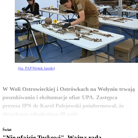
(fot. PAP/Wojtek Jargiło)
W Woli Ostrowieckiej i Ostrówkach na Wołyniu trwają
poszukiwania i ekshumacje ofiar UPA. Zastępca
prezesa IPN dr Karol Polejowski poinformował, że
zobacz więcej
dotychczas odnaleziono 49 osób.
Świat
"Nie ufajcie Tuskowi". Ważna rada