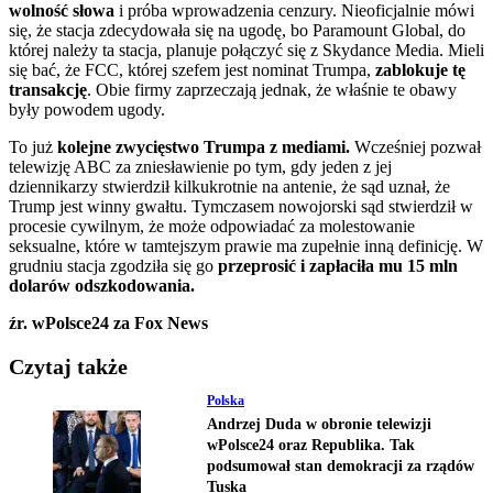
wolność słowa
i próba wprowadzenia cenzury. Nieoficjalnie mówi
się, że stacja zdecydowała się na ugodę, bo Paramount Global, do
której należy ta stacja, planuje połączyć się z Skydance Media. Mieli
się bać, że FCC, której szefem jest nominat Trumpa,
zablokuje tę
transakcję
. Obie firmy zaprzeczają jednak, że właśnie te obawy
były powodem ugody.
To już
kolejne zwycięstwo Trumpa z mediami.
Wcześniej pozwał
telewizję ABC za zniesławienie po tym, gdy jeden z jej
dziennikarzy stwierdził kilkukrotnie na antenie, że sąd uznał, że
Trump jest winny gwałtu. Tymczasem nowojorski sąd stwierdził w
procesie cywilnym, że może odpowiadać za molestowanie
seksualne, które w tamtejszym prawie ma zupełnie inną definicję. W
grudniu stacja zgodziła się go
przeprosić i zapłaciła mu 15 mln
dolarów odszkodowania.
źr. wPolsce24 za Fox News
Czytaj także
Polska
Andrzej Duda w obronie telewizji
wPolsce24 oraz Republika. Tak
podsumował stan demokracji za rządów
Tuska