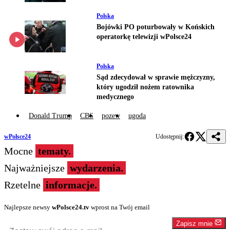
Polska
Bojówki PO poturbowały w Końskich
operatorkę telewizji wPolsce24
Polska
Sąd zdecydował w sprawie mężczyzny,
który ugodził nożem ratownika
medycznego
Donald Trump
CBS
pozew
ugoda
wPolsce24
Udostępnij:
Mocne
tematy.
Najważniejsze
wydarzenia.
Rzetelne
informacje.
Najlepsze newsy
wPolsce24.tv
wprost na Twój email
Zapisz mnie