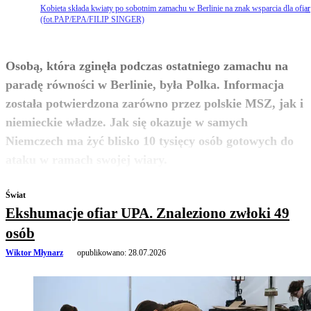
Kobieta składa kwiaty po sobotnim zamachu w Berlinie na znak wsparcia dla ofiar
(fot.PAP/EPA/FILIP SINGER)
Osobą, która zginęła podczas ostatniego zamachu na
paradę równości w Berlinie, była Polka. Informacja
została potwierdzona zarówno przez polskie MSZ, jak i
niemieckie władze. Jak się okazuje w samych
Niemczech ma żyć blisko 10 tysięcy osób gotowych do
zobacz więcej
ataku w ramach swojej wiary.
Świat
Ekshumacje ofiar UPA. Znaleziono zwłoki 49
osób
Wiktor Młynarz
opublikowano:
28.07.2026