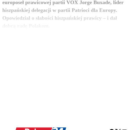
europoseł prawicowej partii VOX Jorge Buxade, lider
hiszpańskiej delegacji w partii Patrioci dla Europy.
Opowiedział o słabości hiszpańskiej prawicy – i dał
zobacz więcej
dobrą radę Polakom.