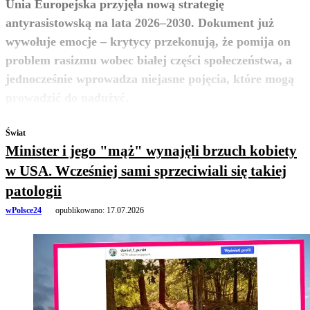
Unia Europejska przyjęła nową strategię
antyrasistowską na lata 2026–2030. Dokument już
wywołuje emocje – krytycy przekonują, że pomija on
problem rasizmu wobec białej części społeczeństwa, a
jednocześnie wprowadza niejasne pojęcia, które mogą
zobacz więcej
prowadzić do nadużyć.
Świat
Minister i jego "mąż" wynajęli brzuch kobiety
w USA. Wcześniej sami sprzeciwiali się takiej
patologii
wPolsce24
opublikowano:
17.07.2026