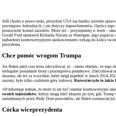
Jeśli chodzi o prawo łaski, prezydent USA ma bardzo szerokie upraw
przestępstw federalnych, i nie dotyczy impeachmentów. Oprócz tego
postawienie komuś zarzutów. Może też – przynajmniej w teorii – ułas
Gerald Ford ułaskawił Richarda Nixona za Watergate, jego poparcie d
najbardziej kontrowersyjnymi ułaskawieniami czekają do końca swoi
prezydenta.
Chce pomóc wrogom Trumpa
Joe Biden jakiś czas temu zdecydował, że – mimo obietnic, że tego n
nielegalne posiadanie broni i przestępstwa podatkowe. Zdecydował się
skazany, ale też za wszystkie, które mógł popełnić w latach 2014-20
zarzuty, było tylko czubkiem góry lodowej.
Rozwścieczyło to takż
AP informuje jednak, że może to nie być ostatnie kontrowersyjne uł
swoich sojuszników
, którzy mogą mieć kłopoty po tym, gdy Trump 
zatrudnianych przez Biały Dom prawników, ale Biden rozmawiał już o
Córka wiceprezydenta