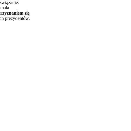
ozwiązanie.
ymała
przyznaniem się
ych prezydentów.