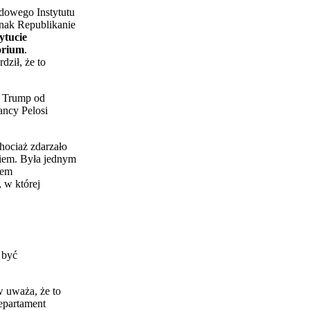
odowego Instytutu
dnak Republikanie
ytucie
orium
.
ził, że to
. Trump od
ancy Pelosi
hociaż zdarzało
kiem. Była jednym
tem
 w której
 być
w uważa, że to
epartament