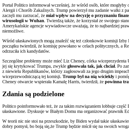
Portal Politico informował wcześniej, że wśród osób, które mogłyby 
Alergii i Chorób Zakaźnych. Trump powierzył mu zadanie walki z p
zaczęli mu zarzucać, że
miał wpływ na decyzję o przyznaniu fina
wirusologii w Wuhan
. Twierdzą także, że korzystał ze swojego sta
Amerykańskie agencje wywiadowcze uważają, że to najbardziej prawd
niemożliwe.
Wśród ułaskawionych mogą znaleźć się też członkowie komisji Izby 
początku twierdził, że komisję powołano w celach politycznych, a Re
odrzuciła ich kandydatów.
Szczególne problemy może mieć Liz Cheney, córka wiceprezydenta U
jej się krytykować Trumpa, zwykle
głosowała tak, jak chciał
. Po za
z niewielu Republikanów, którzy zagłosowali za jego drugim impeach
wiceprzewodniczącą tej komisji.
Trump był na nią wściekły
i pomóg
Cheney otwarcie wspierała Kamalę Harris, twierdził, że
powinna traf
Zdania są podzielone
Politico poinformowało też, że za takim rozwiązaniem lobbuje część
ułaskawione. Dyskusje w Białym Domu ma organizować prawnik Ed Sis
W teorii nic nie stoi na przeszkodzie, by Biden wydał takie ułask
dobry pomysł, bo boją się,że Trump będzie mścił się na swoich wro