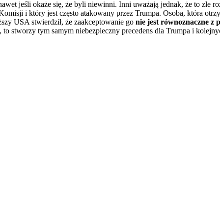
awet jeśli okaże się, że byli niewinni. Inni uważają jednak, że to złe r
omisji i który jest często atakowany przez Trumpa. Osoba, która otrz
ższy USA stwierdził, że zaakceptowanie go
nie jest równoznaczne z 
ruch, to stworzy tym samym niebezpieczny precedens dla Trumpa i kolejn