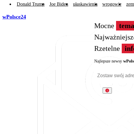
Donald Trump
Joe Biden
ułaskawienia
wrogowie
zem
wPolsce24
Mocne
tema
Najważniejs
Rzetelne
in
Najlepsze newsy
wPols