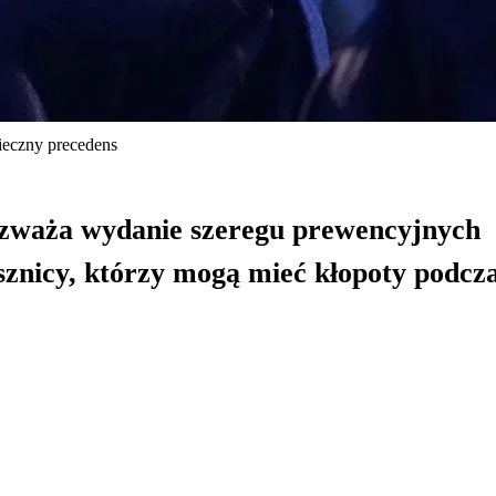
ieczny precedens
ozważa wydanie szeregu prewencyjnych
usznicy, którzy mogą mieć kłopoty podc