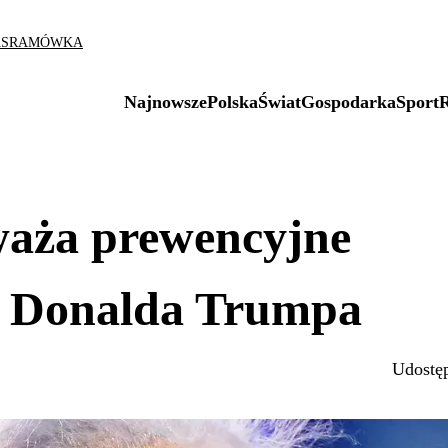
AS
RAMÓWKA
Najnowsze
Polska
Świat
Gospodarka
Sport
waża prewencyjne
w Donalda Trumpa
Udostęp