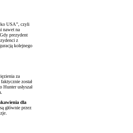
iwko USA”, czyli
i nawet na
. Gdy prezydent
ezydenci z
guracją kolejnego
ięzienia za
faktycznie został
o Hunter usłyszał
m.
skawienia dla
są głównie przez
zje.