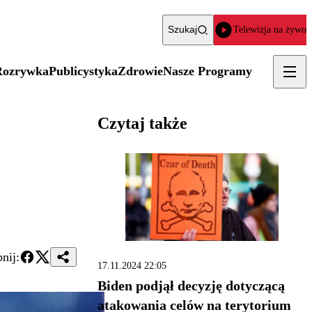
Szukaj
Telewizja na żywo
Rozrywka
Publicystyka
Zdrowie
Nasze Programy
Czytaj także
nij:
17.11.2024 22:05
Biden podjął decyzję dotyczącą
atakowania celów na terytorium