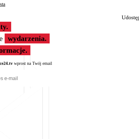
sta
Udostęp
ty.
ze
wydarzenia.
formacje.
ce24.tv
wprost na Twój email