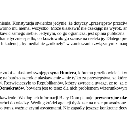
nienia. Konstytucja stwierdza jedynie, że dotyczy „przestępstw przec
 wolno mu niemal wszystko. Może ułaskawić nie czekając na wyrok, an
kawić samego siebie. Jedynym, co go ogranicza, jest opinia publiczna
ramatycznie spadło, co kosztowało go szanse na reelekcję. Dlatego pr
ch kadencji, by medialnie „zniknęły” w zamieszaniu związanym z inau
ie zrobi – ułaskawi
swojego syna Huntera
, któremu groziło wiele lat w
 na bardzo szerokie ułaskawienie – nie tylko za przestępstwa, za które 
24. Rozwścieczyło to Republikanów, którzy zwracają uwagę, że to, za c
e Demokratów
, bowiem jest to teraz dla nich problemem wizerunkowy
askawienie. Według ich informacji Biały Dom planuje
prewencyjne uła
wróci do władzy. Według źródeł agencji dyskusje na razie prowadzone 
 tym z ważniejszymi asystentami. Nie zapadły jeszcze konkretne decy