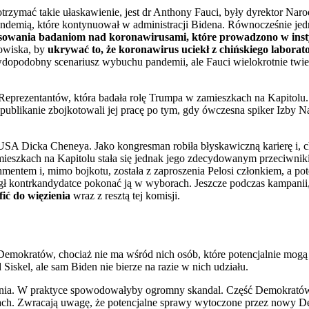
otrzymać takie ułaskawienie, jest dr Anthony Fauci, były dyrektor Nar
andemią, które kontynuował w administracji Bidena. Równocześnie je
nsowania badaniom nad koronawirusami, które prowadzono w inst
nowiska, by
ukrywać to, że koronawirus uciekł z chińskiego laborat
opodobny scenariusz wybuchu pandemii, ale Fauci wielokrotnie twierd
Reprezentantów, która badała rolę Trumpa w zamieszkach na Kapitolu
publikanie zbojkotowali jej pracę po tym, gdy ówczesna spiker Izby N
SA Dicka Cheneya. Jako kongresman robiła błyskawiczną karierę i, c
mieszkach na Kapitolu stała się jednak jego zdecydowanym przeciwni
mentem i, mimo bojkotu, została z zaproszenia Pelosi członkiem, a po
ł kontrkandydatce pokonać ją w wyborach. Jeszcze podczas kampanii,
ić do więzienia
wraz z resztą tej komisji.
 Demokratów, chociaż nie ma wśród nich osób, które potencjalnie mogą
kel, ale sam Biden nie bierze na razie w nich udziału.
awienia. W praktyce spowodowałyby ogromny skandal. Część Demokrató
gach. Zwracają uwagę, że potencjalne sprawy wytoczone przez nowy D