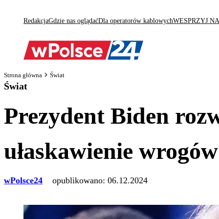
Redakcja
Gdzie nas oglądać
Dla operatorów kablowych
WESPRZYJ N
Strona główna
Świat
Świat
Prezydent Biden roz
ułaskawienie wrogó
wPolsce24
opublikowano:
06.12.2024