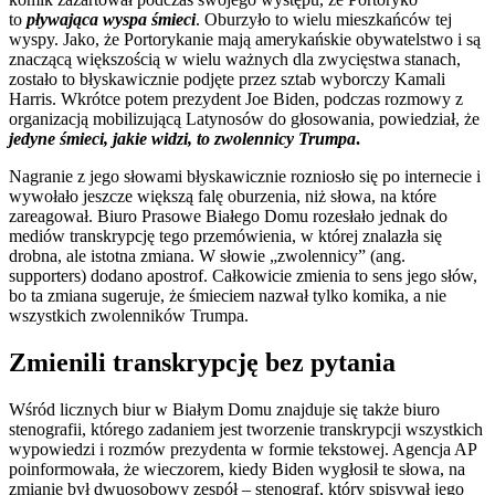
to
pływająca wyspa śmieci
. Oburzyło to wielu mieszkańców tej
wyspy. Jako, że Portorykanie mają amerykańskie obywatelstwo i są
znaczącą większością w wielu ważnych dla zwycięstwa stanach,
zostało to błyskawicznie podjęte przez sztab wyborczy Kamali
Harris. Wkrótce potem prezydent Joe Biden, podczas rozmowy z
organizacją mobilizującą Latynosów do głosowania, powiedział, że
jedyne śmieci, jakie widzi, to zwolennicy Trumpa
.
Nagranie z jego słowami błyskawicznie rozniosło się po internecie i
wywołało jeszcze większą falę oburzenia, niż słowa, na które
zareagował. Biuro Prasowe Białego Domu rozesłało jednak do
mediów transkrypcję tego przemówienia, w której znalazła się
drobna, ale istotna zmiana. W słowie „zwolennicy” (ang.
supporters) dodano apostrof. Całkowicie zmienia to sens jego słów,
bo ta zmiana sugeruje, że śmieciem nazwał tylko komika, a nie
wszystkich zwolenników Trumpa.
Zmienili transkrypcję bez pytania
Wśród licznych biur w Białym Domu znajduje się także biuro
stenografii, którego zadaniem jest tworzenie transkrypcji wszystkich
wypowiedzi i rozmów prezydenta w formie tekstowej. Agencja AP
poinformowała, że wieczorem, kiedy Biden wygłosił te słowa, na
zmianie był dwuosobowy zespół – stenograf, który spisywał jego