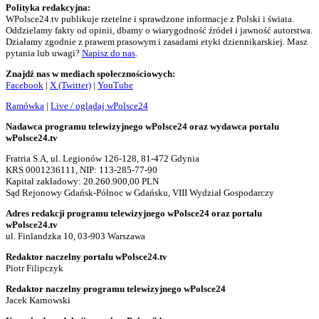
Polityka redakcyjna:
WPolsce24.tv publikuje rzetelne i sprawdzone informacje z Polski i świata.
Oddzielamy fakty od opinii, dbamy o wiarygodność źródeł i jawność autorstwa.
Działamy zgodnie z prawem prasowym i zasadami etyki dziennikarskiej. Masz
pytania lub uwagi?
Napisz do nas
.
Znajdź nas w mediach społecznościowych:
Facebook
|
X (Twitter)
|
YouTube
Ramówka
|
Live / oglądaj wPolsce24
Nadawca programu telewizyjnego wPolsce24 oraz wydawca portalu
wPolsce24.tv
Fratria S.A, ul. Legionów 126-128, 81-472 Gdynia
KRS 0001236111, NIP: 113-285-77-90
Kapitał zakładowy: 20.260.900,00 PLN
Sąd Rejonowy Gdańsk-Północ w Gdańsku, VIII Wydział Gospodarczy
Adres redakcji programu telewizyjnego wPolsce24 oraz portalu
wPolsce24.tv
ul. Finlandzka 10, 03-903 Warszawa
Redaktor naczelny portalu wPolsce24.tv
Piotr Filipczyk
Redaktor naczelny programu telewizyjnego wPolsce24
Jacek Karnowski