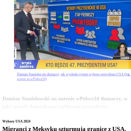
Damian Stanisławski tłumaczy, jak wygląda system wyboru prezydenta USA (fot.
screen za wPolsce24)
Damian Stanisławski na antenie wPolsce24 tłumaczy, w
zobacz więcej
jaki sposób Amerykanie wybierają prezydenta.
Wybory USA 2024
Migranci z Meksyku szturmują granicę z USA.