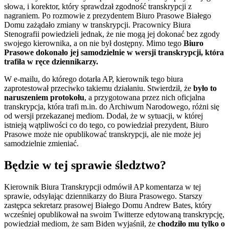
słowa, i korektor, który sprawdzał zgodność transkrypcji z
nagraniem. Po rozmowie z prezydentem Biuro Prasowe Białego
Domu zażądało zmiany w transkrypcji. Pracownicy Biura
Stenografii powiedzieli jednak, że nie mogą jej dokonać bez zgody
swojego kierownika, a on nie był dostępny. Mimo tego
Biuro
Prasowe dokonało jej samodzielnie w wersji transkrypcji, która
trafiła w ręce dziennikarzy.
W e-mailu, do którego dotarła AP, kierownik tego biura
zaprotestował przeciwko takiemu działaniu. Stwierdził, że
było to
naruszeniem protokołu
, a przygotowana przez nich oficjalna
transkrypcja, która trafi m.in. do Archiwum Narodowego, różni się
od wersji przekazanej mediom. Dodał, że w sytuacji, w której
istnieją wątpliwości co do tego, co powiedział prezydent, Biuro
Prasowe może nie opublikować transkrypcji, ale nie może jej
samodzielnie zmieniać.
Będzie w tej sprawie śledztwo?
Kierownik Biura Transkrypcji odmówił AP komentarza w tej
sprawie, odsyłając dziennikarzy do Biura Prasowego. Starszy
zastępca sekretarz prasowej Białego Domu Andrew Bates, który
wcześniej opublikował na swoim Twitterze edytowaną transkrypcję,
powiedział mediom, że sam Biden wyjaśnił, że
chodziło mu tylko o