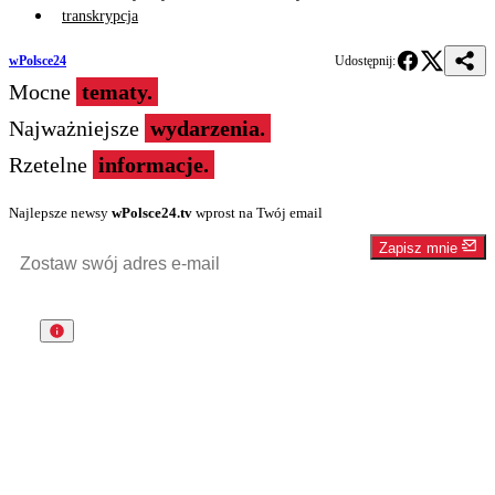
transkrypcja
wPolsce24
Udostępnij:
Mocne
tematy.
Najważniejsze
wydarzenia.
Rzetelne
informacje.
Najlepsze newsy
wPolsce24.tv
wprost na Twój email
Zapisz mnie