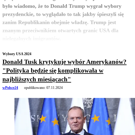
było wiadomo, że to Donald Trump wygrał wybory
prezydenckie, to wyglądało to tak jakby śpieszyli się
zanim Republikanin obejmie władzę. Trump jest
znanym przeciwnikiem otwartych granic USA dla
zobacz więcej
nielegalnych imigrantów.
Wybory USA 2024
Donald Tusk krytykuje wybór Amerykanów?
"Polityka będzie się komplikowała w
najbliższych miesiącach"
wPolsce24
opublikowano:
07.11.2024