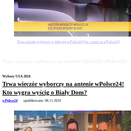
Trwa wieczór wyborczy w telewizji wPolsce24 (fot. screen za wPolsce24)
zobacz więcej
Trwa wieczór wyborczy na antenie telewizji wPolsce24.
Wybory USA 2024
Trwa wieczór wyborczy na antenie wPolsce24!
Kto wygra wyścig o Biały Dom?
wPolsce24
opublikowano:
06.11.2024