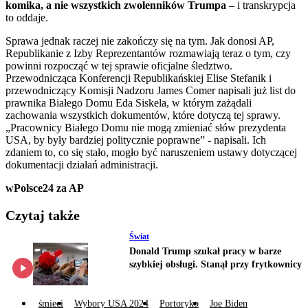
komika, a nie wszystkich zwolenników Trumpa
– i transkrypcja
to oddaje.
Sprawa jednak raczej nie zakończy się na tym. Jak donosi AP,
Republikanie z Izby Reprezentantów rozmawiają teraz o tym, czy
powinni rozpocząć w tej sprawie oficjalne śledztwo.
Przewodnicząca Konferencji Republikańskiej Elise Stefanik i
przewodniczący Komisji Nadzoru James Comer napisali już list do
prawnika Białego Domu Eda Siskela, w którym zażądali
zachowania wszystkich dokumentów, które dotyczą tej sprawy.
„Pracownicy Białego Domu nie mogą zmieniać słów prezydenta
USA, by były bardziej politycznie poprawne” - napisali. Ich
zdaniem to, co się stało, mogło być naruszeniem ustawy dotyczącej
dokumentacji działań administracji.
wPolsce24 za AP
Czytaj także
Świat
Donald Trump szukał pracy w barze
szybkiej obsługi. Stanął przy frytkownicy
śmieci
Wybory USA 2024
Portoryko
Joe Biden