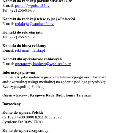
Kontakt do redakcji portalu wPolsce24.tv
E-mail:
portal@wpolsce24.tv
Tel.:
(22) 255-93-33
Kontakt do redakcji telewizyjnej wPolsce24
E-mail:
redakcja@wpolsce24.tv
Kontakt do sekretariatu
Tel.:
(22) 255-93-32
Kontakt do biura reklamy
E-mail:
reklama@fratria.pl
Kontakt dla operatorów kablowych
E-mail:
operatorzy.kablowi@wpolsce24.tv
Informacja prawna
Fratria S.A. jako nadawca programu telewizyjnego oraz dostawca
audiowizualnej usługi medialnej na żądanie podlega jurysdykcji
Rzeczypospolitej Polskiej.
Organ właściwy:
Krajowa Rada Radiofonii i Telewizji
.
Darowizny
Konto do wpłat z Polski:
69 1020 4900 0000 8202 3036 2577
(tytułem: DAROWIZNA)
Konto do wpłat z zagranicy: