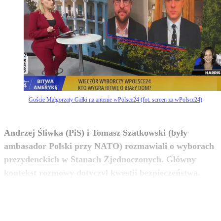
Goście Małgorzaty Gałki na antenie wPolsce24 (fot. screen za wPolsce24)
Andrzej Śliwka (PiS) i Tomasz Szatkowski (były
ambasador Polski przy NATO) rozmawiali o wyborach
prezydenckich w Stanach Zjednoczonych. Główny
zobacz więcej
kontekst rozmowy dotyczył kwestii bezpieczeństwa.