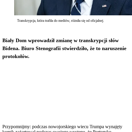
Transkrypcja, która trafiła do mediów, różniła się od oficjalnej.
Biały Dom wprowadził zmianę w transkrypcji słów
Bidena. Biuro Stenografii stwierdziło, że to naruszenie
protokołów.
Przypomnijmy: podczas nowojorskiego wiecu Trumpa wynajęty
komik zażartował podczas swojego występu, że Portoryko