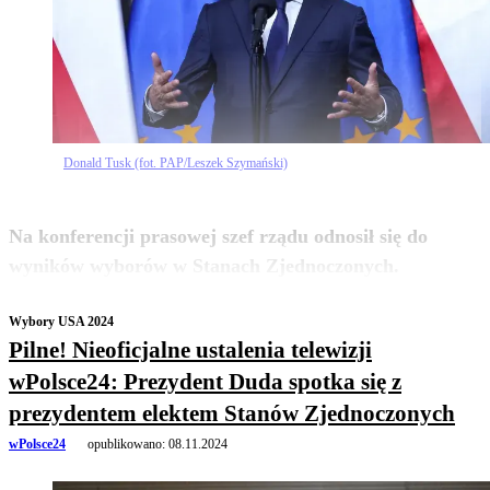
Donald Tusk (fot. PAP/Leszek Szymański)
Na konferencji prasowej szef rządu odnosił się do
zobacz więcej
wyników wyborów w Stanach Zjednoczonych.
Wybory USA 2024
Pilne! Nieoficjalne ustalenia telewizji
wPolsce24: Prezydent Duda spotka się z
prezydentem elektem Stanów Zjednoczonych
wPolsce24
opublikowano:
08.11.2024