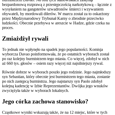
bezpardonową rozprawą z przestępczością narkotykową – łącznie z
wysyłaniem na gangsterów szwadronów śmierci i wzywaniem
obywateli, by mordowali dilerów. W marcu został za to oskarżony
przez Międzynarodowy Trybunał Karny o zbrodnie przeciwko
ludzkości. Obecnie przebywa w areszcie w Hadze, gdzie czeka na
proces.
Zmiażdżył rywali
To jednak nie wpłynęło na spadek jego popularności. Komisja
wyborcza Davao poinformowała, że po ostatnich wyborach został
po raz kolejny burmistrzem tego miasta. Co więcej, zdobył w nich
aż 660 tys. głosów – osiem razy więcej niż najsilniejszy rywal.
Równie dobrze w wyborach poszło jego rodzinie. Jego najmłodszy
syn Sebastian, który obecnie jest burmistrzem tego miasta, zostanie
po nich zastępcą burmistrza. Jego najstarszy syn Paolo zdobył
kolejną kadencję w Izbie Reprezentantów. Dwójka jego wnuków
zwyciężyła także w wyborach lokalnych.
Jego córka zachowa stanowisko?
Cząstkowe wyniki wskazują także, że na 12 miejsc, które w tych