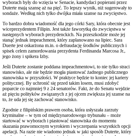
wyborach były do wzięcia w Senacie, kandydaci popierani przez
Duterte mają szansę aż na pięć. To lepszy wynik, niż sugerowały to
sondaże. Według nich tylko dwójka miała szanse na zwycięstwo.
To bardzo dobra wiadomość dla jego córki Sary, która obecnie jest
wiceprezydentem Filipin. Jest także faworytką do zwycięstwa w
następnych wyborach prezydenckich. Na przeszkodzie może jej
stanąć jednak impeachment, który zaplanowano na lipiec. Sara
Duerte jest oskarżona m.in. o defraudację środków publicznych i
spisek celem zamordowania prezydenta Ferdinanda Marcosa Jr.,
jego żony i spikera Izby.
Jeśli Duterte zostanie poddana impeachmentowi, to nie tylko straci
stanowisko, ale nie będzie mogła piastować żadnego publicznego
stanowiska w przyszłości. W praktyce będzie to koniec jej kariery
politycznej. By uchronić się przed takim losem, musi zdobyć
poparcie co najmniej 9 z 24 senatorów. Fakt, że do Senatu wejdzie
aż pięciu polityków związanych z jej ojcem zwiększa jej szanse na
to, że uda jej się zachować stanowisko.
Zgodnie z filipińskim prawem osoba, która usłyszała zarzuty
kryminalne – w tym od międzynarodowego trybunału – może
startować w wyborach i piastować stanowiska do momentu
skazania prawomocnym wyrokiem i wyczerpania wszystkich opcji
apelacji. Na razie nie wiadomo jednak w jaki sposób Duterte, który