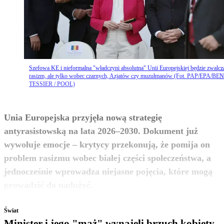
Szefowa KE i nieformalna "władczyni absolutna" Unii Europejskiej będzie zwalcz
rasizm, ale tylko wobec czarnych, Azjatów czy muzułmanów (Fot. PAP/EPA/BE
TESSIER / POOL)
Unia Europejska przyjęła nową strategię
antyrasistowską na lata 2026–2030. Dokument już
wywołuje emocje – krytycy przekonują, że pomija on
problem rasizmu wobec białej części społeczeństwa, a
jednocześnie wprowadza niejasne pojęcia, które mogą
zobacz więcej
prowadzić do nadużyć.
Świat
Minister i jego "mąż" wynajęli brzuch kobiety