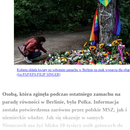
Kobieta składa kwiaty po sobotnim zamachu w Berlinie na znak wsparcia dla ofiar
(fot.PAP/EPA/FILIP SINGER)
Osobą, która zginęła podczas ostatniego zamachu na
paradę równości w Berlinie, była Polka. Informacja
została potwierdzona zarówno przez polskie MSZ, jak i
niemieckie władze. Jak się okazuje w samych
Niemczech ma żyć blisko 10 tysięcy osób gotowych do
zobacz więcej