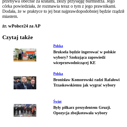
przebywa obecnie za kratami, złoży przysięgę burmistrza. Jego
córka powiedziała, że rozmawia teraz o tym z jego prawnikami.
Dodała, że w praktyce to jej brat najprawdopodobniej będzie rządził
miastem.
źr. wPolsce24 za AP
Czytaj także
Polska
Bruksela będzie ingerować w polskie
wybory? Szokująca zapowiedź
wiceprzewodniczącej KE
Polska
Bronisław Komorowski radzi Rafałowi
Trzaskowskiemu jak wygrać wybory
Świat
Były piłkarz prezydentem Gruzji.
Opozycja zbojkotowała wybory