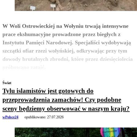
W Woli Ostrowieckiej na Wołyniu trwają intensywne
prace ekshumacyjne prowadzone przez biegłych z
Instytutu Pamięci Narodowej. Specjaliści wydobywają
szczątki ofiar rzezi wołyńskiej, odkrywając przy tym
dowody brutalnych zbrodni, które przez dziesięciolecia
zobacz więcej
próbowano zataić.
Świat
Tylu islamistów jest gotowych do
przeprowadzenia zamachów! Czy podobne
sceny będziemy obserwować w naszym kraju?
wPolsce24
opublikowano:
27.07.2026