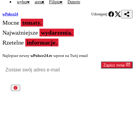
wybory
areszt
Filipiny
Duterte
wPolsce24
Udostępnij:
Mocne
tematy.
Najważniejsze
wydarzenia.
Rzetelne
informacje.
Najlepsze newsy
wPolsce24.tv
wprost na Twój email
Zapisz mnie