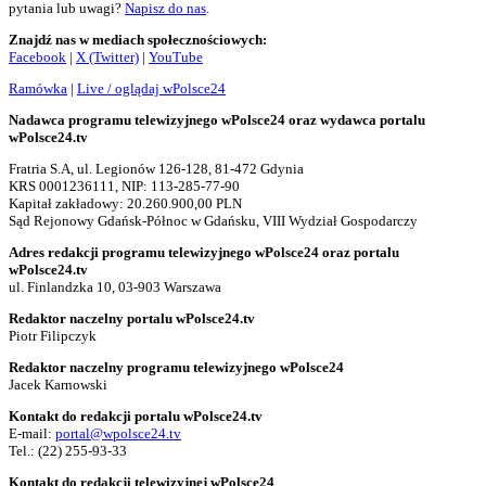
pytania lub uwagi?
Napisz do nas
.
Znajdź nas w mediach społecznościowych:
Facebook
|
X (Twitter)
|
YouTube
Ramówka
|
Live / oglądaj wPolsce24
Nadawca programu telewizyjnego wPolsce24 oraz wydawca portalu
wPolsce24.tv
Fratria S.A, ul. Legionów 126-128, 81-472 Gdynia
KRS 0001236111, NIP: 113-285-77-90
Kapitał zakładowy: 20.260.900,00 PLN
Sąd Rejonowy Gdańsk-Północ w Gdańsku, VIII Wydział Gospodarczy
Adres redakcji programu telewizyjnego wPolsce24 oraz portalu
wPolsce24.tv
ul. Finlandzka 10, 03-903 Warszawa
Redaktor naczelny portalu wPolsce24.tv
Piotr Filipczyk
Redaktor naczelny programu telewizyjnego wPolsce24
Jacek Karnowski
Kontakt do redakcji portalu wPolsce24.tv
E-mail:
portal@wpolsce24.tv
Tel.:
(22) 255-93-33
Kontakt do redakcji telewizyjnej wPolsce24