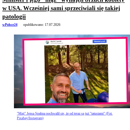
w USA. Wcześniej sami sprzeciwiali się takiej
patologii
wPolsce24
opublikowano:
17.07.2026
"Mąż" Jensa Spahna pochwalił się, że od teraz są już "tatusiami" (Fot.
Pixabay/Instagram)