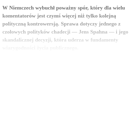
W Niemczech wybuchł poważny spór, który dla wielu
komentatorów jest czymś więcej niż tylko kolejną
polityczną kontrowersją. Sprawa dotyczy jednego z
czołowych polityków chadecji — Jens Spahna — i jego
skandalicznej decyzji, która uderza w fundamenty
zobacz więcej
wiarygodności życia publicznego.