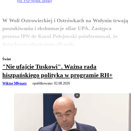
(fot. PAP/Wojtek Jargiło)
W Woli Ostrowieckiej i Ostrówkach na Wołyniu trwają
poszukiwania i ekshumacje ofiar UPA. Zastępca
prezesa IPN dr Karol Polejowski poinformował, że
zobacz więcej
dotychczas odnaleziono 49 osób.
Świat
"Nie ufajcie Tuskowi". Ważna rada
hiszpańskiego polityka w programie RH+
Wiktor Młynarz
opublikowano:
02.08.2026