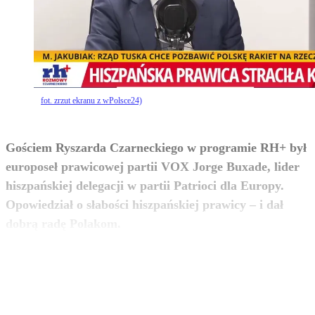
fot. zrzut ekranu z wPolsce24)
Gościem Ryszarda Czarneckiego w programie RH+ był
europoseł prawicowej partii VOX Jorge Buxade, lider
hiszpańskiej delegacji w partii Patrioci dla Europy.
Opowiedział o słabości hiszpańskiej prawicy – i dał
zobacz więcej
dobrą radę Polakom.