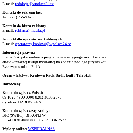
E-mail:
redakcja@wpolsce24.tv
Kontakt do sekretariatu
Tel.:
(22) 255-93-32
Kontakt do biura reklamy
E-mail:
reklama@fratria.pl
Kontakt dla operatorów kablowych
E-mail:
operatorzy.kablowi@wpolsce24.tv
Informacja prawna
Fratria S.A. jako nadawca programu telewizyjnego oraz dostawca
audiowizualnej usługi medialnej na żądanie podlega jurysdykcji
Rzeczypospolitej Polskiej.
Organ właściwy:
Krajowa Rada Radiofonii i Telewizji
.
Darowizny
Konto do wpłat z Polski:
69 1020 4900 0000 8202 3036 2577
(tytułem: DAROWIZNA)
Konto do wpłat z zagranicy:
BIC (SWIFT): BPKOPLPW
PL69 1020 4900 0000 8202 3036 2577
Wpłaty online:
WSPIERAJ NAS