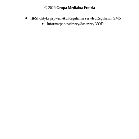
© 2026
Grupa Medialna Fratria
RSS
Polityka prywatności
Regulamin serwisu
Regulamin SMS
Informacje o nadawcy/dostawcy VOD