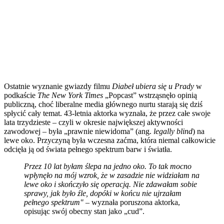
Ostatnie wyznanie gwiazdy filmu
Diabeł ubiera się u Prady
w
podkaście
The New York Times
„Popcast” wstrząsnęło opinią
publiczną, choć liberalne media głównego nurtu starają się dziś
spłycić cały temat. 43-letnia aktorka wyznała, że przez całe swoje
lata trzydzieste – czyli w okresie największej aktywności
zawodowej – była „prawnie niewidoma” (ang.
legally blind
) na
lewe oko. Przyczyną była wczesna zaćma, która niemal całkowicie
odcięła ją od świata pełnego spektrum barw i światła.
Przez 10 lat byłam ślepa na jedno oko. To tak mocno
wpłynęło na mój wzrok, że w zasadzie nie widziałam na
lewe oko i skończyło się operacją. Nie zdawałam sobie
sprawy, jak było źle, dopóki w końcu nie ujrzałam
pełnego spektrum"
– wyznała poruszona aktorka,
opisując swój obecny stan jako „cud”.