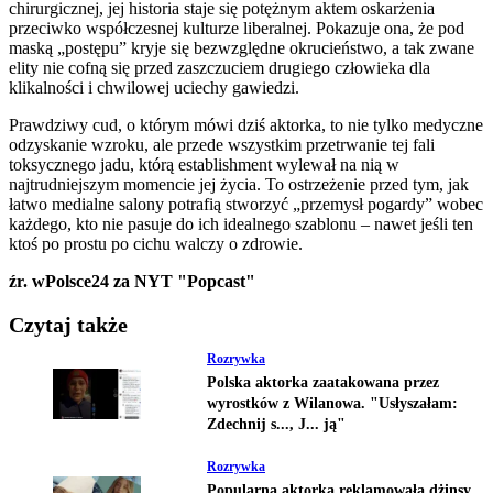
chirurgicznej, jej historia staje się potężnym aktem oskarżenia
przeciwko współczesnej kulturze liberalnej. Pokazuje ona, że pod
maską „postępu” kryje się bezwzględne okrucieństwo, a tak zwane
elity nie cofną się przed zaszczuciem drugiego człowieka dla
klikalności i chwilowej uciechy gawiedzi.
Prawdziwy cud, o którym mówi dziś aktorka, to nie tylko medyczne
odzyskanie wzroku, ale przede wszystkim przetrwanie tej fali
toksycznego jadu, którą establishment wylewał na nią w
najtrudniejszym momencie jej życia. To ostrzeżenie przed tym, jak
łatwo medialne salony potrafią stworzyć „przemysł pogardy” wobec
każdego, kto nie pasuje do ich idealnego szablonu – nawet jeśli ten
ktoś po prostu po cichu walczy o zdrowie.
źr. wPolsce24 za NYT "Popcast"
Czytaj także
Rozrywka
Polska aktorka zaatakowana przez
wyrostków z Wilanowa. "Usłyszałam:
Zdechnij s..., J... ją"
Rozrywka
Popularna aktorka reklamowała dżinsy.