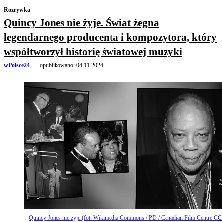
Rozrywka
Quincy Jones nie żyje. Świat żegna
legendarnego producenta i kompozytora, który
współtworzył historię światowej muzyki
wPolsce24
opublikowano:
04.11.2024
Quincy Jones nie żyje (fot. Wikimedia Commons / PD / Canadian Film Centre C