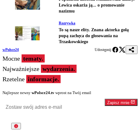
Lewica oskarża ją... o promowanie
nazizmu
Rozrywka
To są nasze elity. Znana aktorka gołą
pupą zachęca do głosowania na
Trzaskowskiego
wPolsce24
Udostępnij:
Mocne
tematy.
Najważniejsze
wydarzenia.
Rzetelne
informacje.
Najlepsze newsy
wPolsce24.tv
wprost na Twój email
Zapisz mnie