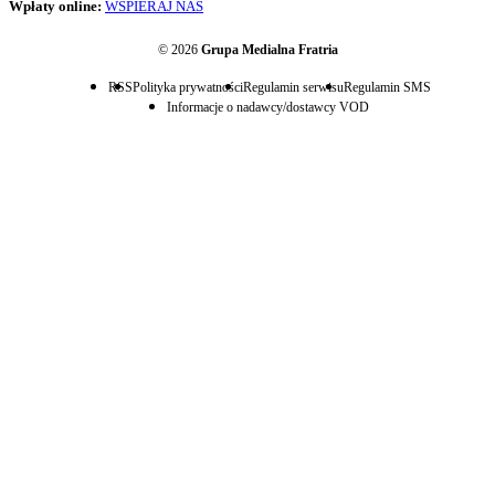
Wpłaty online:
WSPIERAJ NAS
© 2026
Grupa Medialna Fratria
RSS
Polityka prywatności
Regulamin serwisu
Regulamin SMS
Informacje o nadawcy/dostawcy VOD