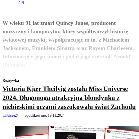
2.0)
W wieku 91 lat zmarł Quincy Jones, producent
muzyczny i kompozytor, który współtworzył historię
światowej muzyki, współpracując m.in. z Michaelem
Jacksonem, Frankiem Sinatrą oraz Rayem Charlesem.
Informację o jego śmierci podał jego rzecznik Arnold
zobacz więcej
Robinson.
Rozrywka
Victoria Kjær Theilvig została Miss Universe
2024. Długonoga atrakcyjna blondynka z
niebieskimi oczami zaszokowała świat Zachodu
wPolsce24
opublikowano:
19.11.2024