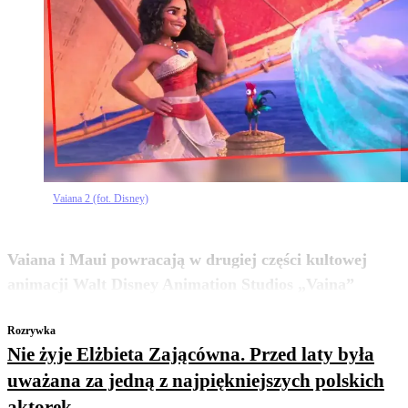
Vaiana 2 (fot. Disney)
Vaiana i Maui powracają w drugiej części kultowej
zobacz więcej
animacji Walt Disney Animation Studios „Vaina”
Rozrywka
Nie żyje Elżbieta Zającówna. Przed laty była
uważana za jedną z najpiękniejszych polskich
aktorek