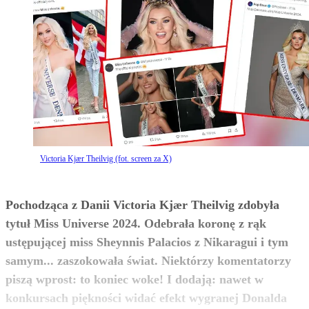
Victoria Kjær Theilvig (fot. screen za X)
Pochodząca z Danii Victoria Kjær Theilvig zdobyła
tytuł Miss Universe 2024. Odebrała koronę z rąk
ustępującej miss Sheynnis Palacios z Nikaragui i tym
samym... zaszokowała świat. Niektórzy komentatorzy
piszą wprost: to koniec woke! I dodają: nawet w
konkursach piękności widać efekt wygranej Donalda
zobacz więcej