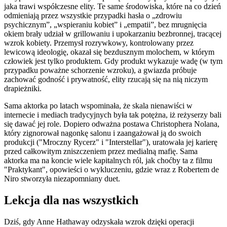
jaka trawi współczesne elity. Te same środowiska, które na co dzień
odmieniają przez wszystkie przypadki hasła o „zdrowiu
psychicznym”, „wspieraniu kobiet” i „empatii”, bez mrugnięcia
okiem brały udział w grillowaniu i upokarzaniu bezbronnej, tracącej
wzrok kobiety. Przemysł rozrywkowy, kontrolowany przez
lewicową ideologię, okazał się bezdusznym molochem, w którym
człowiek jest tylko produktem. Gdy produkt wykazuje wadę (w tym
przypadku poważne schorzenie wzroku), a gwiazda próbuje
zachować godność i prywatność, elity rzucają się na nią niczym
drapieżniki.
Sama aktorka po latach wspominała, że skala nienawiści w
internecie i mediach tradycyjnych była tak potężna, iż reżyserzy bali
się dawać jej role. Dopiero odważna postawa Christophera Nolana,
który zignorował nagonkę salonu i zaangażował ją do swoich
produkcji ("Mroczny Rycerz" i "Interstellar"), uratowała jej karierę
przed całkowitym zniszczeniem przez medialną mafię. Sama
aktorka ma na koncie wiele kapitalnych ról, jak choćby ta z filmu
"Praktykant", opowieści o wykluczeniu, gdzie wraz z Robertem de
Niro stworzyła niezapomniany duet.
Lekcja dla nas wszystkich
Dziś, gdy Anne Hathaway odzyskała wzrok dzięki operacji