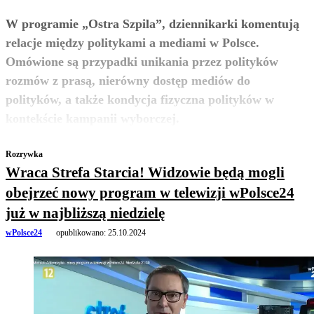
W programie „Ostra Szpila”, dziennikarki komentują
relacje między politykami a mediami w Polsce.
Omówione są przypadki unikania przez polityków
rozmów z prasą, nierówny dostęp mediów do
polityków, a także kondycja fizyczna polityków w
zobacz więcej
kontekście kampanii wyborczej.
Rozrywka
Wraca Strefa Starcia! Widzowie będą mogli
obejrzeć nowy program w telewizji wPolsce24
już w najbliższą niedzielę
wPolsce24
opublikowano:
25.10.2024