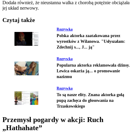
Dodała również, że nieustanna walka z chorobą potężnie obciążała
jej układ nerwowy.
Czytaj także
Rozrywka
Polska aktorka zaatakowana przez
wyrostków z Wilanowa. "Usłyszałam:
Zdechnij s..., J... ją"
Rozrywka
Popularna aktorka reklamowała dżinsy.
Lewica oskarża ją... o promowanie
nazizmu
Rozrywka
To są nasze elity. Znana aktorka gołą
pupą zachęca do głosowania na
Trzaskowskiego
Przemysł pogardy w akcji: Ruch
„Hathahate”