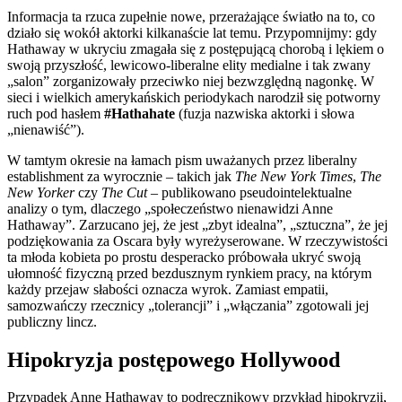
Informacja ta rzuca zupełnie nowe, przerażające światło na to, co
działo się wokół aktorki kilkanaście lat temu. Przypomnijmy: gdy
Hathaway w ukryciu zmagała się z postępującą chorobą i lękiem o
swoją przyszłość, lewicowo-liberalne elity medialne i tak zwany
„salon” zorganizowały przeciwko niej bezwzględną nagonkę. W
sieci i wielkich amerykańskich periodykach narodził się potworny
ruch pod hasłem
#Hathahate
(fuzja nazwiska aktorki i słowa
„nienawiść”).
W tamtym okresie na łamach pism uważanych przez liberalny
establishment za wyrocznie – takich jak
The New York Times
,
The
New Yorker
czy
The Cut
– publikowano pseudointelektualne
analizy o tym, dlaczego „społeczeństwo nienawidzi Anne
Hathaway”. Zarzucano jej, że jest „zbyt idealna”, „sztuczna”, że jej
podziękowania za Oscara były wyreżyserowane. W rzeczywistości
ta młoda kobieta po prostu desperacko próbowała ukryć swoją
ułomność fizyczną przed bezdusznym rynkiem pracy, na którym
każdy przejaw słabości oznacza wyrok. Zamiast empatii,
samozwańczy rzecznicy „tolerancji” i „włączania” zgotowali jej
publiczny lincz.
Hipokryzja postępowego Hollywood
Przypadek Anne Hathaway to podręcznikowy przykład hipokryzji,