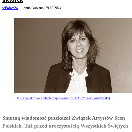
wPolsce24
opublikowano:
29.10.2024
Nie żyje aktorka Elżbieta Zającówna (fot. PAP/Marek Gorczyński)
Smutną wiadomość przekazał Związek Artystów Scen
Polskich. Tuż przed uroczystością Wszystkich Świętych