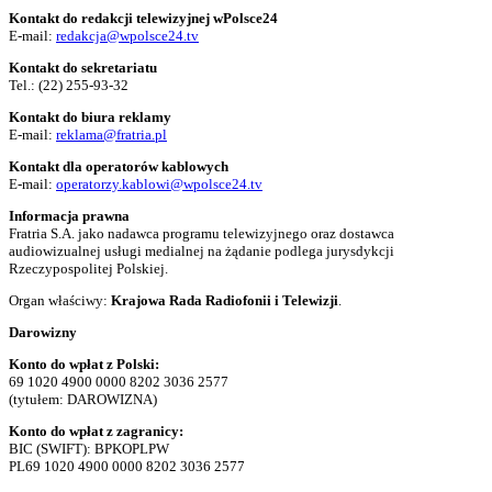
Kontakt do redakcji telewizyjnej wPolsce24
E-mail:
redakcja@wpolsce24.tv
Kontakt do sekretariatu
Tel.:
(22) 255-93-32
Kontakt do biura reklamy
E-mail:
reklama@fratria.pl
Kontakt dla operatorów kablowych
E-mail:
operatorzy.kablowi@wpolsce24.tv
Informacja prawna
Fratria S.A. jako nadawca programu telewizyjnego oraz dostawca
audiowizualnej usługi medialnej na żądanie podlega jurysdykcji
Rzeczypospolitej Polskiej.
Organ właściwy:
Krajowa Rada Radiofonii i Telewizji
.
Darowizny
Konto do wpłat z Polski:
69 1020 4900 0000 8202 3036 2577
(tytułem: DAROWIZNA)
Konto do wpłat z zagranicy:
BIC (SWIFT): BPKOPLPW
PL69 1020 4900 0000 8202 3036 2577