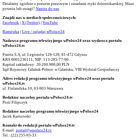
Działamy zgodnie z prawem prasowym i zasadami etyki dziennikarskiej. Masz
pytania lub uwagi?
Napisz do nas
.
Znajdź nas w mediach społecznościowych:
Facebook
|
X (Twitter)
|
YouTube
Ramówka
|
Live / oglądaj wPolsce24
Nadawca programu telewizyjnego wPolsce24 oraz wydawca portalu
wPolsce24.tv
Fratria S.A, ul. Legionów 126-128, 81-472 Gdynia
KRS 0001236111, NIP: 113-285-77-90
Kapitał zakładowy: 20.260.900,00 PLN
Sąd Rejonowy Gdańsk-Północ w Gdańsku, VIII Wydział Gospodarczy
Adres redakcji programu telewizyjnego wPolsce24 oraz portalu
wPolsce24.tv
ul. Finlandzka 10, 03-903 Warszawa
Redaktor naczelny portalu wPolsce24.tv
Piotr Filipczyk
Redaktor naczelny programu telewizyjnego wPolsce24
Jacek Karnowski
Kontakt do redakcji portalu wPolsce24.tv
E-mail:
portal@wpolsce24.tv
Tel.:
(22) 255-93-33