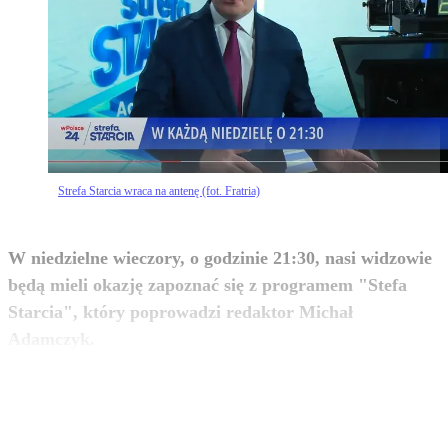
Strefa Starcia wraca na antenę (fot. Fratria)
W niedzielne wieczory, o godzinie 21:30, nasi widzowie
będą mieli okazję zapoznać się z programem "Stefa
Starcia", który poprowadzi redaktor Michał
zobacz więcej
Adamczyk.