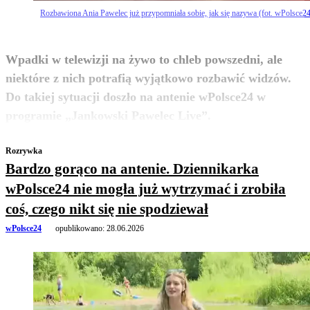
Rozbawiona Ania Pawelec już przypomniała sobie, jak się nazywa (fot. wPolsce24
Wpadki w telewizji na żywo to chleb powszedni, ale
niektóre z nich potrafią wyjątkowo rozbawić widzów.
Do takiej sytuacji doszło na antenie wPolsce24 w
zobacz więcej
programie „Jankowski Pawelec Live”.
Rozrywka
Bardzo gorąco na antenie. Dziennikarka
wPolsce24 nie mogła już wytrzymać i zrobiła
coś, czego nikt się nie spodziewał
wPolsce24
opublikowano:
28.06.2026