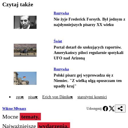
Czytaj także
Rozrywka
Nie żyje Frederick Forsyth. Był jednym z
najsłynniejszych pisarzy XX wieku
Świat
Portal dotarł do szokujących raportów.
Amerykańscy piloci regularnie spotykali
UFO nad Arizoną
Rozrywka
Polski pisarz gej wyprowadza się z
Niemiec. "Z wielką ulgą opuszczam ten
upadły kraj"
zgon
pisarz
Erich von Däniken
starożytni kosmici
Wiktor Młynarz
Udostępnij:
Mocne
tematy.
Najważniejsze
wydarzenia.