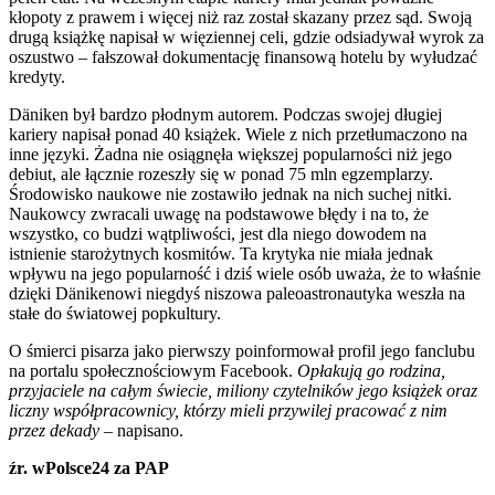
kłopoty z prawem i więcej niż raz został skazany przez sąd. Swoją
drugą książkę napisał w więziennej celi, gdzie odsiadywał wyrok za
oszustwo – fałszował dokumentację finansową hotelu by wyłudzać
kredyty.
Däniken był bardzo płodnym autorem. Podczas swojej długiej
kariery napisał ponad 40 książek. Wiele z nich przetłumaczono na
inne języki. Żadna nie osiągnęła większej popularności niż jego
debiut, ale łącznie rozeszły się w ponad 75 mln egzemplarzy.
Środowisko naukowe nie zostawiło jednak na nich suchej nitki.
Naukowcy zwracali uwagę na podstawowe błędy i na to, że
wszystko, co budzi wątpliwości, jest dla niego dowodem na
istnienie starożytnych kosmitów. Ta krytyka nie miała jednak
wpływu na jego popularność i dziś wiele osób uważa, że to właśnie
dzięki Dänikenowi niegdyś niszowa paleoastronautyka weszła na
stałe do światowej popkultury.
O śmierci pisarza jako pierwszy poinformował profil jego fanclubu
na portalu społecznościowym Facebook.
Opłakują go rodzina,
przyjaciele na całym świecie, miliony czytelników jego książek oraz
liczny współpracownicy, którzy mieli przywilej pracować z nim
przez dekady
– napisano.
źr. wPolsce24 za PAP