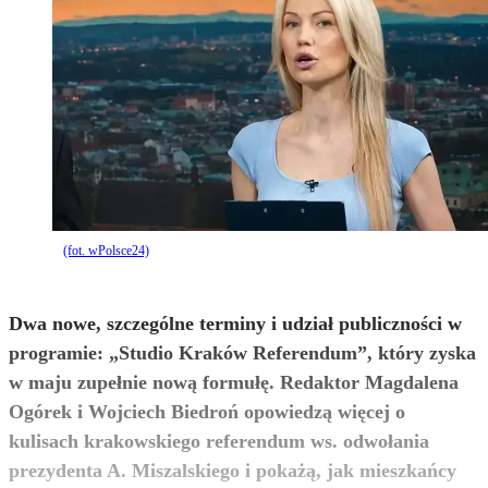
(fot. wPolsce24)
Dwa nowe, szczególne terminy i udział publiczności w
programie: „Studio Kraków Referendum”, który zyska
w maju zupełnie nową formułę. Redaktor Magdalena
Ogórek i Wojciech Biedroń opowiedzą więcej o
kulisach krakowskiego referendum ws. odwołania
prezydenta A. Miszalskiego i pokażą, jak mieszkańcy