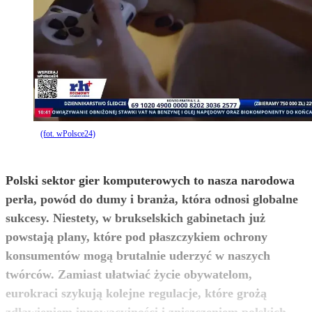
(fot. wPolsce24)
Polski sektor gier komputerowych to nasza narodowa
perła, powód do dumy i branża, która odnosi globalne
sukcesy. Niestety, w brukselskich gabinetach już
powstają plany, które pod płaszczykiem ochrony
konsumentów mogą brutalnie uderzyć w naszych
twórców. Zamiast ułatwiać życie obywatelom,
eurokraci szykują kolejne regulacje, które grożą