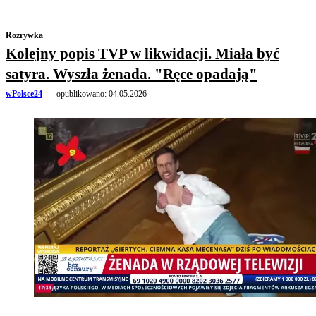
Rozrywka
Kolejny popis TVP w likwidacji. Miała być
satyra. Wyszła żenada. "Ręce opadają"
wPolsce24
opublikowano:
04.05.2026