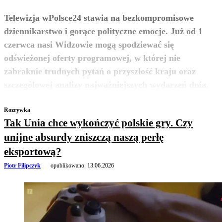
Telewizja wPolsce24 stawia na bezkompromisowe
dziennikarstwo i gorące polityczne emocje. Już od 1
czerwca nasi Widzowie mogą spodziewać się
odświeżonej oferty programowej, w której nie
zabraknie trudnych pytań o przyszłość kraju oraz
zobacz więcej
szczegółowej analizy najważniejszych wydarzeń dnia.
Rozrywka
Tak Unia chce wykończyć polskie gry. Czy
unijne absurdy zniszczą naszą perłę
eksportową?
Piotr Filipczyk
opublikowano:
13.06.2026