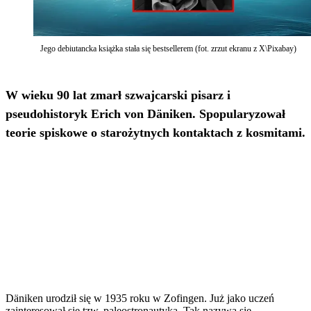
Jego debiutancka książka stała się bestsellerem (fot. zrzut ekranu z X\Pixabay)
W wieku 90 lat zmarł szwajcarski pisarz i
pseudohistoryk Erich von Däniken. Spopularyzował
teorie spiskowe o starożytnych kontaktach z kosmitami.
Däniken urodził się w 1935 roku w Zofingen. Już jako uczeń
zainteresował się tzw. paleostronautyką. Tak nazywa się