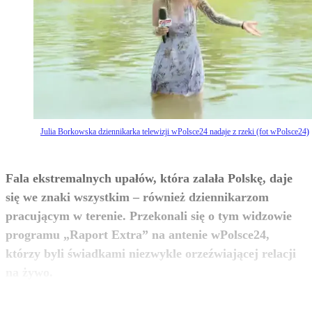
Julia Borkowska dziennikarka telewizji wPolsce24 nadaje z rzeki (fot wPolsce24)
Fala ekstremalnych upałów, która zalała Polskę, daje
się we znaki wszystkim – również dziennikarzom
pracującym w terenie. Przekonali się o tym widzowie
programu „Raport Extra” na antenie wPolsce24,
którzy byli świadkami niezwykle orzeźwiającej relacji
zobacz więcej
na żywo.