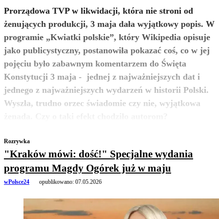
Prorządowa TVP w likwidacji, która nie stroni od
żenujących produkcji, 3 maja dała wyjątkowy popis. W
programie „Kwiatki polskie”, który Wikipedia opisuje
jako publicystyczny, postanowiła pokazać coś, co w jej
pojęciu było zabawnym komentarzem do Święta
Konstytucji 3 maja - jednej z najważniejszych dat i
jednego z najważniejszych wydarzeń w historii Polski.
Wyszła, trudno orzec świadomie czy nie, wyjątkowa
zobacz więcej
żenada. Czy o taki efekt chodziło autorom?
Rozrywka
"Kraków mówi: dość!" Specjalne wydania
programu Magdy Ogórek już w maju
wPolsce24
opublikowano:
07.05.2026