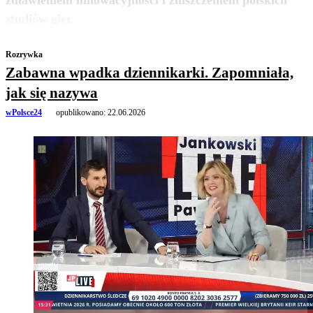
zdławieniem innowacyjności i zniszczeniem polskich
zobacz więcej
studiów gier.
Rozrywka
Zabawna wpadka dziennikarki. Zapomniała,
jak się nazywa
wPolsce24
opublikowano:
22.06.2026