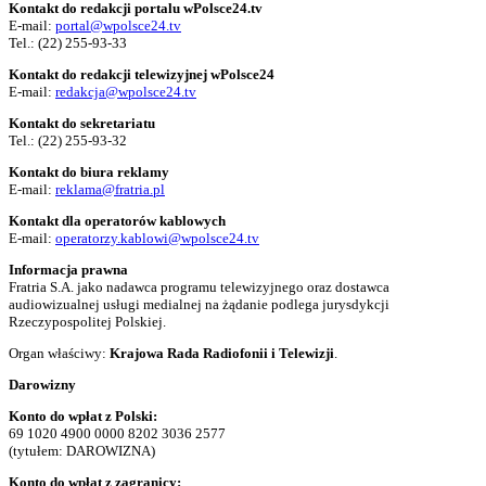
Kontakt do redakcji portalu wPolsce24.tv
E-mail:
portal@wpolsce24.tv
Tel.:
(22) 255-93-33
Kontakt do redakcji telewizyjnej wPolsce24
E-mail:
redakcja@wpolsce24.tv
Kontakt do sekretariatu
Tel.:
(22) 255-93-32
Kontakt do biura reklamy
E-mail:
reklama@fratria.pl
Kontakt dla operatorów kablowych
E-mail:
operatorzy.kablowi@wpolsce24.tv
Informacja prawna
Fratria S.A. jako nadawca programu telewizyjnego oraz dostawca
audiowizualnej usługi medialnej na żądanie podlega jurysdykcji
Rzeczypospolitej Polskiej.
Organ właściwy:
Krajowa Rada Radiofonii i Telewizji
.
Darowizny
Konto do wpłat z Polski:
69 1020 4900 0000 8202 3036 2577
(tytułem: DAROWIZNA)
Konto do wpłat z zagranicy: