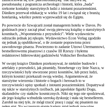
pseudonaukę z pogranicza archeologii i historii, która „bada”
rzekome kontakty starożytnych ludzi z istotami pozaziemskimi.
Däniken przerwał edukację w wieku 19 lat i związał się z branżą
hotelarską, wkrótce potem wyprowadził się do Egiptu.
Po powrocie do Szwajcarii został managerem hotelu w Davos. Po
godzinach pracy zaczął pisać swoją pierwszą książkę o starożytnych
kosmitach, „Wspomnienia z przyszłości”. Wiele wydawnictw
odrzuciło jednak jej rękopis. Wydawnictwo Econ Verlag zgodziło
się jednak ją opublikować, o ile zostanie poprawiona przez
zawodowego pisarza. Powierzono to zadanie Utzowi Utermannowi,
bestsellerowemu pisarzowi z czasów III Rzeszy i byłemu
redaktorowi hitlerowskiej gadzinówki Volkischer Beobachter.
W swojej książce Däniken przekonywał, że niektóre budowle i
artefakty z przeszłości, jak piramidy, Stonehenge czy linie Nazca, w
rzeczywistości były stworzone przez kosmitów, lub przez ludzi,
którym kosmici przekazali swoją wiedzę. Argumentował, że
starożytne wierzenia i historie o bogach i herosach to w
rzeczywistości opisy spotkań z istotami pozaziemskimi. Dopatrywał
się także w starożytnych rzeźbach, jak japońskie figurki Dogu,
skafandrów czy statków kosmicznych. Nikt się tego nie spodziewał,
ale jego książka wzbudziła szeroką dyskusję i stała się bestsellerem.
Zarobił na niej tyle, że mógł rzucić pracę i zająć się pisaniem na
pełen etat. Na wczesnym etapie kariery miał jednak poważne