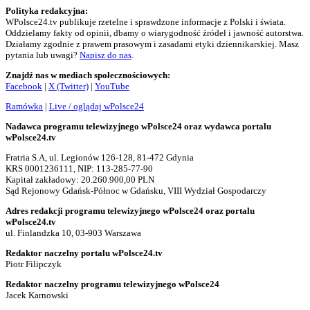
Polityka redakcyjna:
WPolsce24.tv publikuje rzetelne i sprawdzone informacje z Polski i świata.
Oddzielamy fakty od opinii, dbamy o wiarygodność źródeł i jawność autorstwa.
Działamy zgodnie z prawem prasowym i zasadami etyki dziennikarskiej. Masz
pytania lub uwagi?
Napisz do nas
.
Znajdź nas w mediach społecznościowych:
Facebook
|
X (Twitter)
|
YouTube
Ramówka
|
Live / oglądaj wPolsce24
Nadawca programu telewizyjnego wPolsce24 oraz wydawca portalu
wPolsce24.tv
Fratria S.A, ul. Legionów 126-128, 81-472 Gdynia
KRS 0001236111, NIP: 113-285-77-90
Kapitał zakładowy: 20.260.900,00 PLN
Sąd Rejonowy Gdańsk-Północ w Gdańsku, VIII Wydział Gospodarczy
Adres redakcji programu telewizyjnego wPolsce24 oraz portalu
wPolsce24.tv
ul. Finlandzka 10, 03-903 Warszawa
Redaktor naczelny portalu wPolsce24.tv
Piotr Filipczyk
Redaktor naczelny programu telewizyjnego wPolsce24
Jacek Karnowski